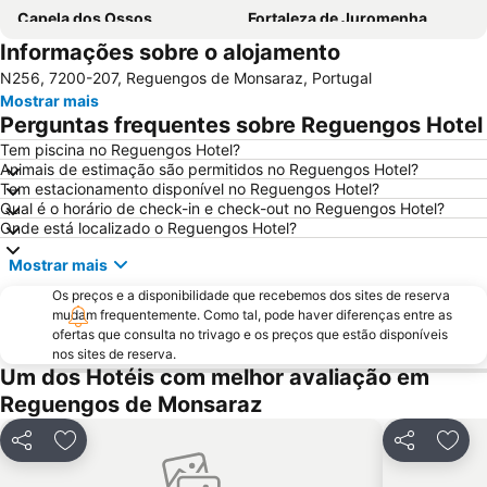
Capela dos Ossos
Fortaleza de Juromenha
Informações sobre o alojamento
Sé de Évora
Central de Camionagem de Estremoz
N256, 7200-207, Reguengos de Monsaraz, Portugal
Vila Medieval de Monsaraz
Castelo do Alandroal
Mostrar mais
Convento dos Lóios ou de Nossa Senhora da Assunção
Casas Pintadas de Évora
Perguntas frequentes sobre Reguengos Hotel
Porta de Aviz - Ermida de Nossa Sra do Ó
Torre do Esporão
Tem piscina no Reguengos Hotel?
Animais de estimação são permitidos no Reguengos Hotel?
Castelo de Terena
Templo de Diana
Tem estacionamento disponível no Reguengos Hotel?
Rota dos vinhos do Alentejo
Simply Evora
Qual é o horário de check-in e check-out no Reguengos Hotel?
Onde está localizado o Reguengos Hotel?
Cromeleque dos Almendres
Ao Cabo
Mostrar mais
Aqueduto da Água de Prata
Enoteca de Redondo
Os preços e a disponibilidade que recebemos dos sites de reserva
Núcleo Museológico do Alto de São Bento
mudam frequentemente. Como tal, pode haver diferenças entre as
ofertas que consulta no trivago e os preços que estão disponíveis
nos sites de reserva.
Um dos Hotéis com melhor avaliação em
Reguengos de Monsaraz
Partilhar
Adicionar aos favoritos
Partilhar
Adic