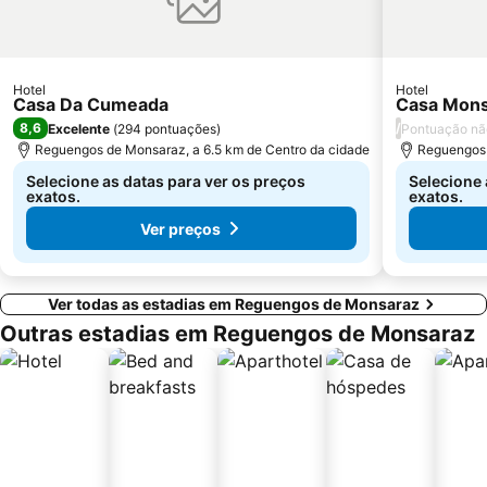
Hotel
Hotel
Casa Da Cumeada
Casa Mons
8,6
/
Excelente
(
294 pontuações
)
Pontuação não
Reguengos de Monsaraz, a 6.5 km de Centro da cidade
Reguengos 
Selecione as datas para ver os preços
Selecione 
exatos.
exatos.
Ver preços
Ver todas as estadias em Reguengos de Monsaraz
Outras estadias em Reguengos de Monsaraz