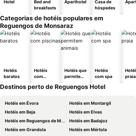
Hotel
Bed and
Aparthotel
Casa de
Apar
breakfasts
hóspedes
Categorias de hotéis populares em
Reguengos de Monsaraz
Hotéis
Hotéis
Hotéis que
Hotéis
Hotéi
baratos
com
permitem
com spa
praia
piscinas
animais
Destinos perto de Reguengos Hotel
Hotéis em Évora
Hotéis em Montargil
Hotéis em Beja
Hotéis em Elvas
Hotéis em Reguengos de Monsaraz
Hotéis em Badajoz
Hotéis em Grandola
Hotéis em Mértola