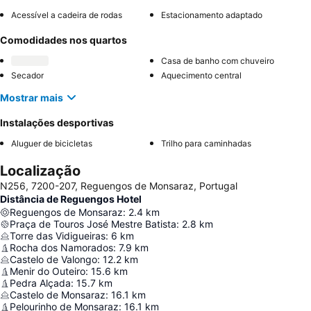
Acessível a cadeira de rodas
Estacionamento adaptado
Comodidades nos quartos
Casa de banho com chuveiro
Secador
Aquecimento central
Mostrar mais
Instalações desportivas
Aluguer de bicicletas
Trilho para caminhadas
Localização
N256, 7200-207, Reguengos de Monsaraz, Portugal
Distância de Reguengos Hotel
Reguengos de Monsaraz
:
2.4
km
Praça de Touros José Mestre Batista
:
2.8
km
Torre das Vidigueiras
:
6
km
Rocha dos Namorados
:
7.9
km
Castelo de Valongo
:
12.2
km
Menir do Outeiro
:
15.6
km
Pedra Alçada
:
15.7
km
Castelo de Monsaraz
:
16.1
km
Pelourinho de Monsaraz
:
16.1
km