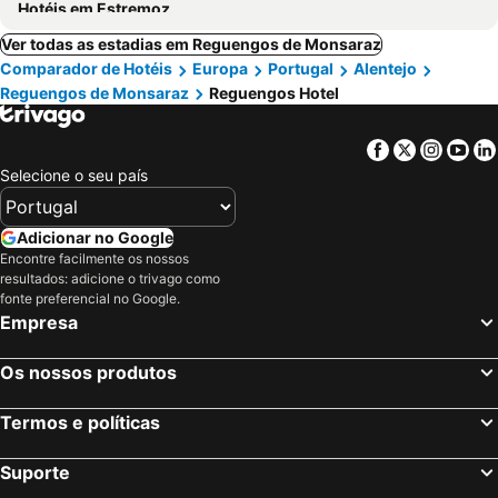
Hotéis em Estremoz
Ver todas as estadias em Reguengos de Monsaraz
Comparador de Hotéis
Europa
Portugal
Alentejo
Reguengos de Monsaraz
Reguengos Hotel
Facebook
Twitter
Insta
Yo
Selecione o seu país
Adicionar no Google
Encontre facilmente os nossos
resultados: adicione o trivago como
fonte preferencial no Google.
Empresa
Os nossos produtos
Termos e políticas
Suporte