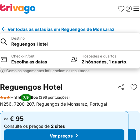
Favoritos
Iniciar
Me
Ver todas as estadias em Reguengos de Monsaraz
Destino
Reguengos Hotel
Check-in/out
Hóspedes e quartos
Escolha as datas
2 hóspedes, 1 quarto.
Como os pagamentos influenciam os resultados
Reguengos Hotel
Partilhar
Ad
Hotel
7,9
Boa
(
396 pontuações
)
3 Estrelas
N256, 7200-207, Reguengos de Monsaraz, Portugal
€ 95
€ 95
de
de
Consulte os preços de
2 sites
Consulte os preços de
2 sites
Ver preços
Ver preços