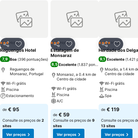
Hotel
Hotel
Hotel
3 Estrelas
3 Estrelas
4 Estrelas
Partilhar
Adicionar aos favoritos
Partilhar
Adicionar aos favoritos
Partilhar
Adicionar
Reguengos Hotel
Estalagem de
Herdade dos Delg
Monsaraz
7,9
9,1
Boa
(
396 pontuações
)
Excelente
(
1.421 
8,5
Excelente
(
1.837 pontuações
)
Reguengos de
Mourão, a 1.4 km d
Monsaraz, Portugal
Centro da cidade
Monsaraz, a 0.4 km de
Centro da cidade
Wi-Fi grátis
Wi-Fi grátis
Wi-Fi grátis
Piscina
Piscina
Piscina
Estacionamento
Spa
A/C
Ver preços
Ver preços
€ 95
€ 119
de
de
Ver preços
€ 59
de
Consulte os preços de
2
Consulte os preços de
9
Consulte os preços d
sites
sites
13 sites
Ver preços
Ver preços
Ver preços