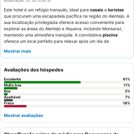
atualização: 30 Jul 2026
Este hotel é um refúgio tranquilo, ideal para
casais
e
turistas
que procuram uma escapadela pacífica na região do Alentejo. A
sua localização privilegiada oferece acesso conveniente para
explorar as áreas do Alentejo e Alqueva, incluindo Monsaraz,
mantendo uma atmosfera tranquila. A convidativa
piscina
oferece um local perfeito para relaxar após um dia de
exploração. Os hóspedes elogiam consistentemente a simpatia
Mostrar mais
e a prestabilidade excecionais dos funcionários, contribuindo
para um ambiente acolhedor e familiar, com o pequeno-almoço
frequentemente descrito como bom e com capacidade para
Avaliações dos hóspedes
atender a pedidos dietéticos. Para uma experiência
verdadeiramente serena, considere solicitar um quarto que não
Excelente
61
%
esteja virado para as áreas comuns, para minimizar a potencial
Muito boa
11
%
transferência de ruído.
Boa
3
%
Aceitável
7
%
Fraca
18
%
Mostrar avaliações