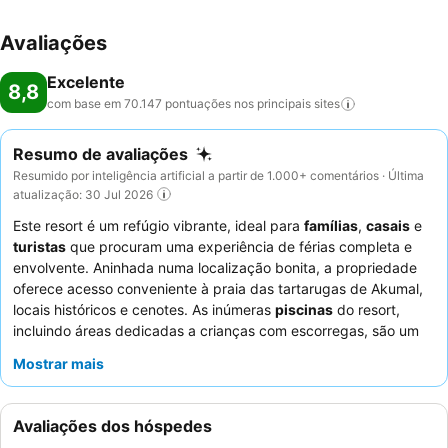
Avaliações
Excelente
8,8
com base em 70.147 pontuações nos principais
sites
Resumo de avaliações
Resumido por inteligência artificial a partir de 1.000+ comentários · Última
atualização: 30 Jul 2026
Este resort é um refúgio vibrante, ideal para
famílias
,
casais
e
turistas
que procuram uma experiência de férias completa e
envolvente. Aninhada numa localização bonita, a propriedade
oferece acesso conveniente à praia das tartarugas de Akumal,
locais históricos e cenotes. As inúmeras
piscinas
do resort,
incluindo áreas dedicadas a crianças com escorregas, são um
destaque central para hóspedes de todas as idades. Os
Mostrar mais
hóspedes elogiam consistentemente o excecional
staff e
serviço
, com a
equipa de entretenimento
a receber aclamação
particular pela sua alta energia, complementada por um
Avaliações dos hóspedes
restaurante buffet
diversificado e extenso que oferece jantares