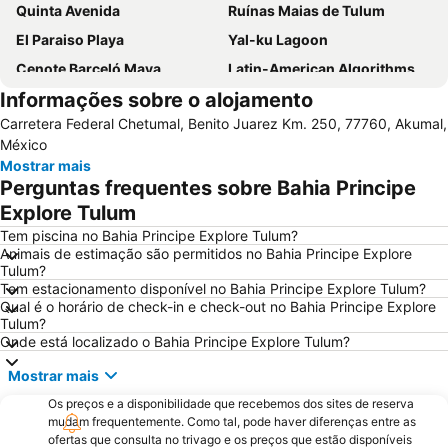
Quinta Avenida
Ruínas Maias de Tulum
El Paraiso Playa
Yal-ku Lagoon
Cenote Barceló Maya
Latin-American Algorithms, Graphs and Optimization Symposium
Informações sobre o alojamento
Playa de San Francisco
Carretera Federal Chetumal, Benito Juarez Km. 250, 77760, Akumal,
México
Mostrar mais
Perguntas frequentes sobre Bahia Principe
Explore Tulum
Tem piscina no Bahia Principe Explore Tulum?
Animais de estimação são permitidos no Bahia Principe Explore
Tulum?
Tem estacionamento disponível no Bahia Principe Explore Tulum?
Qual é o horário de check-in e check-out no Bahia Principe Explore
Tulum?
Onde está localizado o Bahia Principe Explore Tulum?
Mostrar mais
Os preços e a disponibilidade que recebemos dos sites de reserva
mudam frequentemente. Como tal, pode haver diferenças entre as
ofertas que consulta no trivago e os preços que estão disponíveis