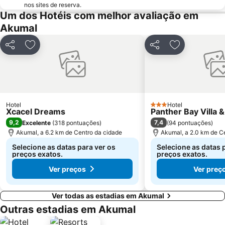
nos sites de reserva.
Um dos Hotéis com melhor avaliação em
Akumal
Partilhar
Adicionar aos favoritos
Partilhar
Adicionar aos
Hotel
Hotel
3 Estrelas
Xcacel Dreams
Panther Bay Villa &
9,2
7,4
Excelente
(
318 pontuações
)
(
94 pontuações
)
Akumal, a 6.2 km de Centro da cidade
Akumal, a 2.0 km de C
Selecione as datas para ver os
Selecione as datas 
preços exatos.
preços exatos.
Ver preços
Ver preç
Ver todas as estadias em Akumal
Outras estadias em Akumal