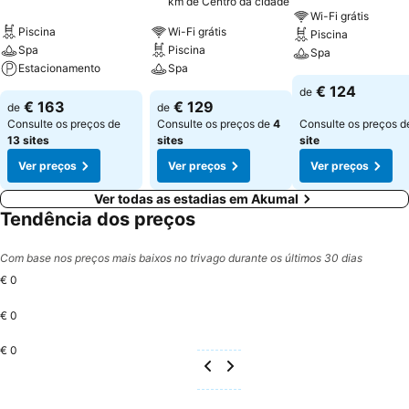
km de Centro da cidade
Wi-Fi grátis
Piscina
Wi-Fi grátis
Piscina
Spa
Piscina
Spa
Estacionamento
Spa
€ 124
de
€ 163
€ 129
de
de
Consulte os preços de
Consulte os preços de
4
Consulte os preços 
13 sites
sites
site
Ver preços
Ver preços
Ver preços
Ver todas as estadias em Akumal
Tendência dos preços
Com base nos preços mais baixos no trivago durante os últimos 30 dias
€ 0
€ 0
€ 0