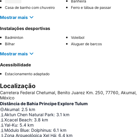
Banheira
Casa de banho com chuveiro
Ferro e tábua de passar
Mostrar mais
Instalações desportivas
Badminton
Voleibol
Bilhar
Aluguer de barcos
Mostrar mais
Acessibilidade
Estacionamento adaptado
Localização
Carretera Federal Chetumal, Benito Juarez Km. 250, 77760, Akumal,
México
Distância de Bahia Principe Explore Tulum
Akumal
:
2.5
km
Aktun Chen Natural Park
:
3.1
km
Xcacel Beach
:
3.8
km
Yal-Ku
:
5.4
km
Módulo Blue: Dolphinus
:
6.1
km
Zona Arqueológica Xel Há
:
6.4
km