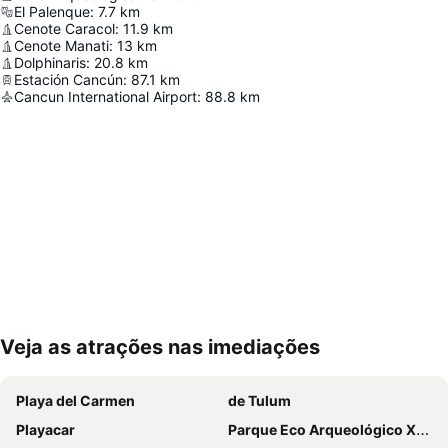
El Palenque
:
7.7
km
Cenote Caracol
:
11.9
km
Cenote Manati
:
13
km
Dolphinaris
:
20.8
km
Estación Cancún
:
87.1
km
Cancun International Airport
:
88.8
km
Veja as atrações nas imediações
Ampliar mapa
Playa del Carmen
de Tulum
Playacar
Parque Eco Arqueológico Xcaret