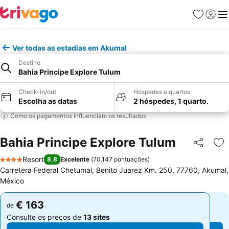
Favoritos
Iniciar
Me
Ver todas as estadias em Akumal
Destino
Bahia Principe Explore Tulum
Check-in/out
Hóspedes e quartos
Escolha as datas
2 hóspedes, 1 quarto.
Como os pagamentos influenciam os resultados
Bahia Principe Explore Tulum
Partilhar
Ad
Resort
8,8
Excelente
(
70.147 pontuações
)
4 Estrelas
Carretera Federal Chetumal, Benito Juarez Km. 250, 77760, Akumal,
México
€ 163
€ 163
de
de
Consulte os preços de
13 sites
Consulte os preços de
13 sites