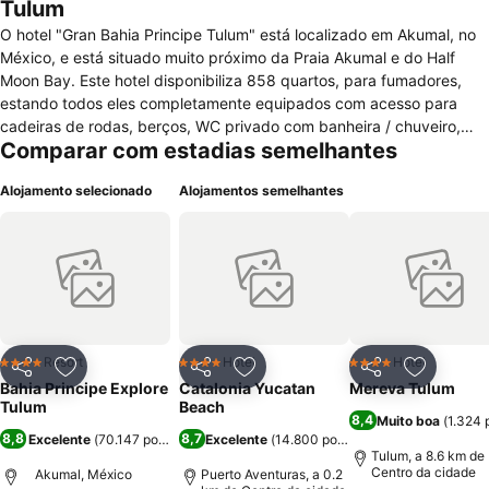
Tulum
O hotel "Gran Bahia Principe Tulum" está localizado em Akumal, no
México, e está situado muito próximo da Praia Akumal e do Half
Moon Bay. Este hotel disponibiliza 858 quartos, para fumadores,
estando todos eles completamente equipados com acesso para
cadeiras de rodas, berços, WC privado com banheira / chuveiro,
Comparar com estadias semelhantes
cofre, ferro / tábua de passar, janelas com vista, rádio despertador,
secador de cabelo, babysitter, acesso á internet, ar condicionado,
Alojamento selecionado
Alojamentos semelhantes
cafeteira, mini bar, serviço de despertar, telefone e TV com canais
por cabo. Ainda para total comodidade dos hóspedes oferece
vários serviços como instalações apropriadas para crianças, piscina
com bar, jardim, lojas, papelaria, marina, restaurante, acesso á
internet e ar condicionado nas áreas comuns, assistência turística e
médica, bar / lounge, acessos para cadeiras de rodas, serviço de
babysitter, banheira de hidromassagem, estacionamento, staff
multilingue, serviços de casamento, SPA, serviços de negócios,
Resort
Hotel
Hotel
4 Estrelas
4 Estrelas
4 Estrelas
Partilhar
Adicionar aos favoritos
Partilhar
Adicionar aos favoritos
Partilhar
Adicionar
academia, câmbio, aluguer de computadores, recepção 24h, salas
Bahia Principe Explore
Catalonia Yucatan
Mereva Tulum
para reuniões / conferências, clube para crianças e jornais diários
Tulum
Beach
8,4
Muito boa
(
1.324 
gratuitos. Não autoriza a entrada de animais de estimação.
8,8
8,7
Excelente
(
70.147 pontuações
Excelente
)
(
14.800 pontuações
)
Tulum, a 8.6 km de
Centro da cidade
Akumal, México
Puerto Aventuras, a 0.2