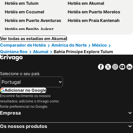
Hotéis em Tulum
Hotéis em Akumal
Hotéis em Cozumel
Hotéis em Puerto Morelos
Hotéis em Puerto Aventuras
Hotéis em Praia Kantenah
Hotéis em Benito Juárez
Ver todas as estadias em Akumal
Comparador de Hotéis
América do Norte
México
Quintana Roo
Akumal
Bahia Principe Explore Tulum
Facebook
Twitter
Insta
Yo
Selecione o seu país
Adicionar no Google
Encontre facilmente os nossos
resultados: adicione o trivago como
fonte preferencial no Google.
Empresa
Os nossos produtos