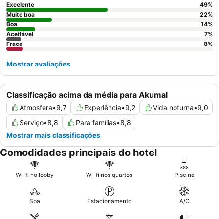
temáticos. Para uma estadia mais tranquila, os hóspedes devem
Excelente
49
%
considerar solicitar um quarto renovado, uma vez que algumas
Muito boa
22
%
acomodações apresentam uma decoração datada.
Boa
14
%
Aceitável
7
%
Fraca
8
%
Mostrar avaliações
Classificação acima da média para Akumal
Atmosfera
•
9,7
Experiência
•
9,2
Vida noturna
•
9,0
Serviço
•
8,8
Para famílias
•
8,8
Mostrar mais classificações
Comodidades principais do hotel
Wi-fi no lobby
Wi-fi nos quartos
Piscina
Spa
Estacionamento
A/C