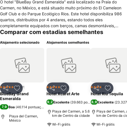
O hotel "BlueBay Grand Esmeralda" está localizado na Praia do
Carmen, no México, e está situado muito próximo do El Cameleon
Golf Club e do Parque Ecológico Rios. Este hotel disponibiliza 986
quartos, distribuídos por 4 andares, estando todos eles
completamente equipados com berços, camas desmontáveis,
Comparar com estadias semelhantes
chaves electrónicas, cofre, ferro / tábua de passar, janelas com
vista, rádio despertador, babysitter, acesso á internet, ar
Alojamento selecionado
Alojamentos semelhantes
condicionado, cafeteira, TV com canais por cabo / satélite, voice
mail espelho, filmes pagos, kit de costura, mini bar, roupões, serviço
de despertar e serviço de limpeza. Ainda para total comodidade
dos hóspedes são oferecidos vários serviços como zona para
piqueniques, piscina exterior com bar, lojas, papelaria, restaurante,
bar / lounge, elevador, salão de festas, acesso á internet,
assistência turística e médica, staff multilingue, estacionamento
gratuito e sem arrumador, equipamento audiovisual, recepção 24h,
Resort
Hotel
Hotel
5 Estrelas
5 Estrelas
4 Estrelas
Partilhar
Adicionar aos favoritos
Partilhar
Adicionar aos favoritos
Partilhar
Adicionar
serviço de buffet, serviço de quarto e várias salas para reuniões.
BlueBay Grand
Hotel Xcaret Arte
Hotel Riu Tequila
Oferece ainda nas proximidades várias actividades de lazer. Não
Esmeralda
9,2
8,9
Excelente
(
39.663 pontuações
Excelente
)
(
23.327
autoriza a entrada de animais de estimação e não possui acessos
7,9
Boa
(
46.114 pontuações
)
especiais para pessoas portadoras de deficiência.
Playa del Carmen, a 5.6
Playa del Carmen, 
km de Centro da cidade
km de Centro da c
Playa del Carmen,
México
Wi-Fi grátis
Wi-Fi grátis