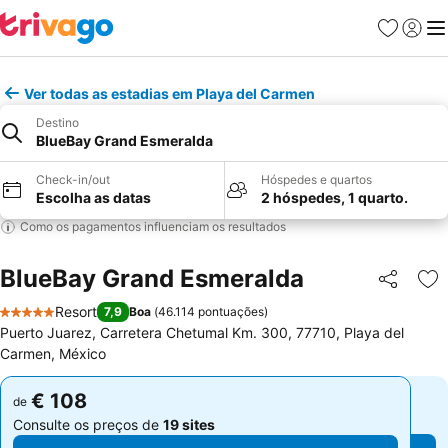
Favoritos
Iniciar
Me
Ver todas as estadias em Playa del Carmen
Destino
BlueBay Grand Esmeralda
Check-in/out
Hóspedes e quartos
Escolha as datas
2 hóspedes, 1 quarto.
Como os pagamentos influenciam os resultados
BlueBay Grand Esmeralda
Partilhar
Ad
Resort
7,9
Boa
(
46.114 pontuações
)
5 Estrelas
Puerto Juarez, Carretera Chetumal Km. 300, 77710, Playa del
Carmen, México
€ 108
€ 108
de
de
Consulte os preços de
19 sites
Consulte os preços de
19 sites