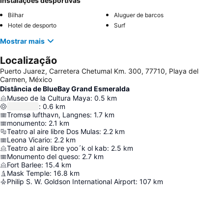
Instalações desportivas
Bilhar
Aluguer de barcos
Hotel de desporto
Surf
Mostrar mais
Localização
Puerto Juarez, Carretera Chetumal Km. 300, 77710, Playa del
Carmen, México
Distância de BlueBay Grand Esmeralda
Museo de la Cultura Maya
:
0.5
km
:
0.6
km
Tromsø lufthavn, Langnes
:
1.7
km
monumento
:
2.1
km
Teatro al aire libre Dos Mulas
:
2.2
km
Leona Vicario
:
2.2
km
Teatro al aire libre yoo´k ol kab
:
2.5
km
Monumento del queso
:
2.7
km
Fort Barlee
:
15.4
km
Mask Temple
:
16.8
km
Philip S. W. Goldson International Airport
:
107
km