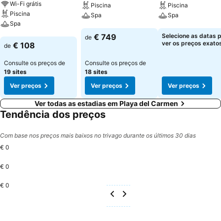
Wi-Fi grátis
Piscina
Piscina
Piscina
Spa
Spa
Spa
Ver preços
Ver preços
€ 749
Selecione as datas 
de
Ver preços
ver os preços exatos
€ 108
de
Consulte os preços de
Consulte os preços de
19 sites
18 sites
Ver preços
Ver preços
Ver preços
Ver todas as estadias em Playa del Carmen
Tendência dos preços
Com base nos preços mais baixos no trivago durante os últimos 30 dias
€ 0
€ 0
€ 0