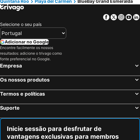
Quintana Roo
Playa del Carmen
BlueBay Grand Esmeralda
Facebook
Twitter
Insta
Yo
Selecione o seu país
Adicionar no Google
Encontre facilmente os nossos
resultados: adicione o trivago como
fonte preferencial no Google.
Empresa
Os nossos produtos
Termos e políticas
Suporte
Inicie sessão para desfrutar de
vantagens exclusivas para membros