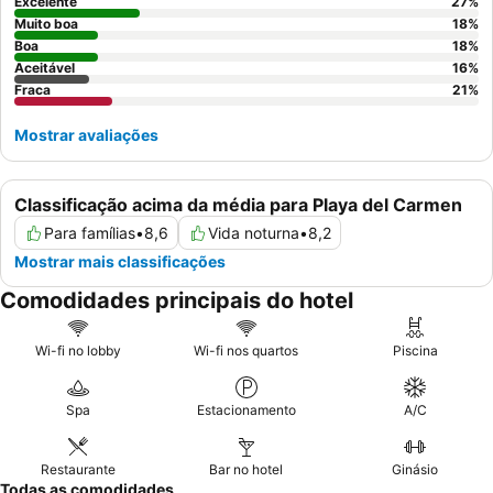
reservar um quarto com
piscina privada
ou vista para o mar
Excelente
27
%
para maior conforto e luxo.
Muito boa
18
%
Boa
18
%
Aceitável
16
%
Fraca
21
%
Mostrar avaliações
Classificação acima da média para Playa del Carmen
Para famílias
•
8,6
Vida noturna
•
8,2
Mostrar mais classificações
Comodidades principais do hotel
Wi-fi no lobby
Wi-fi nos quartos
Piscina
Spa
Estacionamento
A/C
Restaurante
Bar no hotel
Ginásio
Todas as comodidades