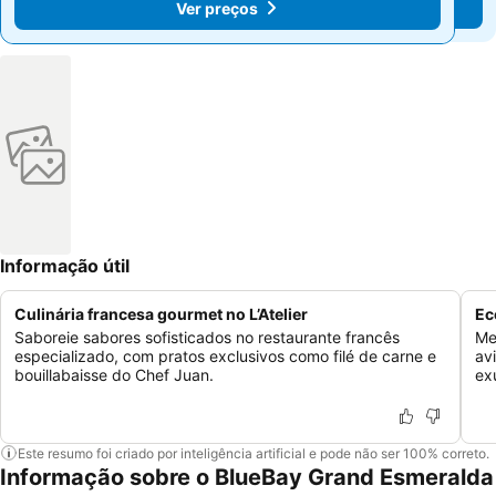
Ver preços
Ver preços
Informação útil
Culinária francesa gourmet no L’Atelier
Ec
Saboreie sabores sofisticados no restaurante francês
Me
especializado, com pratos exclusivos como filé de carne e
av
bouillabaisse do Chef Juan.
ex
Este resumo foi criado por inteligência artificial e pode não ser 100% correto.
Informação sobre o BlueBay Grand Esmeralda