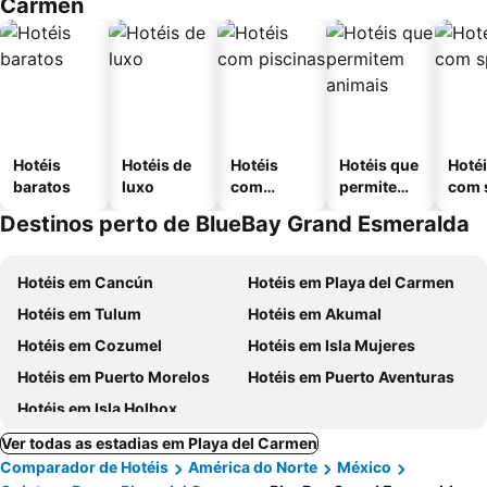
Carmen
Hotéis
Hotéis de
Hotéis
Hotéis que
Hoté
baratos
luxo
com
permitem
com 
piscinas
animais
Destinos perto de BlueBay Grand Esmeralda
Hotéis em Cancún
Hotéis em Playa del Carmen
Hotéis em Tulum
Hotéis em Akumal
Hotéis em Cozumel
Hotéis em Isla Mujeres
Hotéis em Puerto Morelos
Hotéis em Puerto Aventuras
Hotéis em Isla Holbox
Ver todas as estadias em Playa del Carmen
Comparador de Hotéis
América do Norte
México