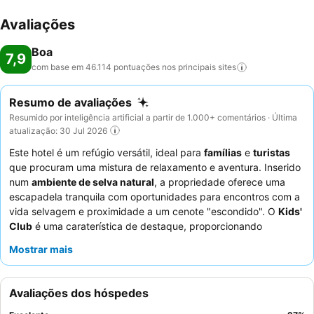
Avaliações
Boa
7,9
com base em 46.114 pontuações nos principais
sites
Resumo de avaliações
Resumido por inteligência artificial a partir de 1.000+ comentários · Última
atualização: 30 Jul 2026
Este hotel é um refúgio versátil, ideal para
famílias
e
turistas
que procuram uma mistura de relaxamento e aventura. Inserido
num
ambiente de selva natural
, a propriedade oferece uma
escapadela tranquila com oportunidades para encontros com a
vida selvagem e proximidade a um cenote "escondido". O
Kids'
Club
é uma caraterística de destaque, proporcionando
atividades envolventes e cuidados atenciosos, inclusive para
Mostrar mais
crianças com necessidades especiais. Os hóspedes elogiam
consistentemente os
funcionários simpáticos e atenciosos
e
as ofertas de alta qualidade nos restaurantes franceses e
Avaliações dos hóspedes
italianos à la carte. Para uma experiência melhorada, considere