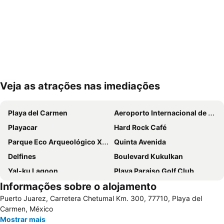
Veja as atrações nas imediações
Ampliar mapa
Playa del Carmen
Aeroporto Internacional de Cancún
Playacar
Hard Rock Café
Parque Eco Arqueológico Xcaret
Quinta Avenida
Delfines
Boulevard Kukulkan
Yal-ku Lagoon
Playa Paraiso Golf Club
Informações sobre o alojamento
Latin-American Algorithms, Graphs and Optimization Symposium
Playa de San Francisco
Puerto Juarez, Carretera Chetumal Km. 300, 77710, Playa del
Cenote Barceló Maya
Carmen, México
Mostrar mais