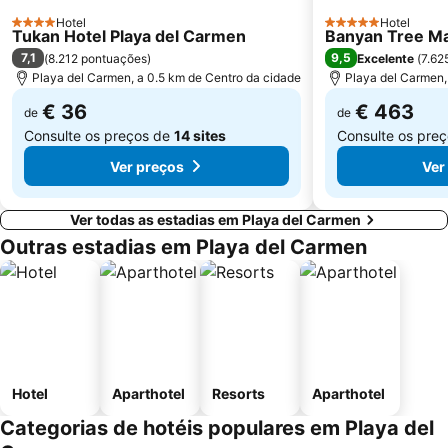
Hotel
Hotel
4 Estrelas
5 Estrelas
Tukan Hotel Playa del Carmen
Banyan Tree M
7,1
9,5
(
8.212 pontuações
)
Excelente
(
7.62
Playa del Carmen, a 0.5 km de Centro da cidade
Playa del Carmen,
€ 36
€ 463
de
de
Consulte os preços de
14 sites
Consulte os pre
Ver preços
Ver
Ver todas as estadias em Playa del Carmen
Outras estadias em Playa del Carmen
Hotel
Aparthotel
Resorts
Aparthotel
Categorias de hotéis populares em Playa del