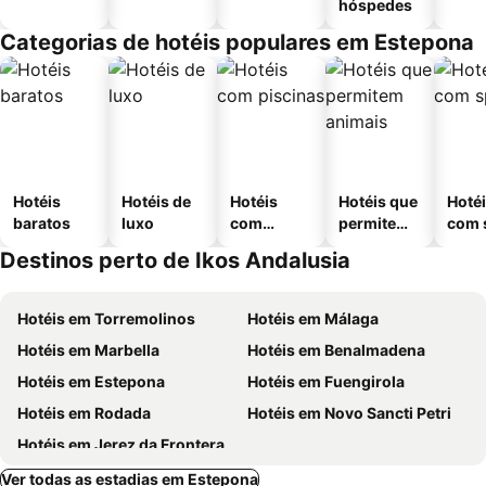
hóspedes
Categorias de hotéis populares em Estepona
Hotéis
Hotéis de
Hotéis
Hotéis que
Hoté
baratos
luxo
com
permitem
com 
piscinas
animais
Destinos perto de Ikos Andalusia
Hotéis em Torremolinos
Hotéis em Málaga
Hotéis em Marbella
Hotéis em Benalmadena
Hotéis em Estepona
Hotéis em Fuengirola
Hotéis em Rodada
Hotéis em Novo Sancti Petri
Hotéis em Jerez da Frontera
Ver todas as estadias em Estepona