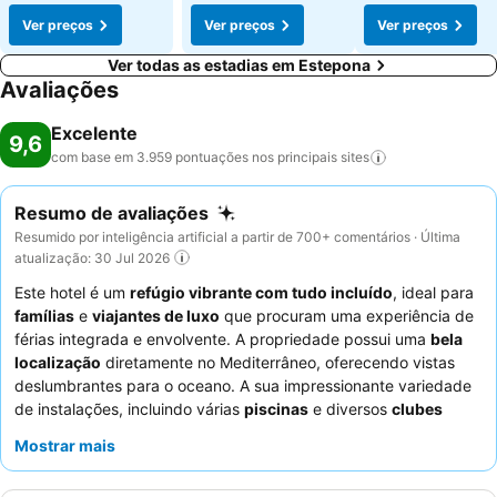
Ver preços
Ver preços
Ver preços
Ver todas as estadias em Estepona
Avaliações
Excelente
9,6
com base em 3.959 pontuações nos principais
sites
Resumo de avaliações
Resumido por inteligência artificial a partir de 700+ comentários · Última
atualização: 30 Jul 2026
Este hotel é um
refúgio vibrante com tudo incluído
, ideal para
famílias
e
viajantes de luxo
que procuram uma experiência de
férias integrada e envolvente. A propriedade possui uma
bela
localização
diretamente no Mediterrâneo, oferecendo vistas
deslumbrantes para o oceano. A sua impressionante variedade
de instalações, incluindo várias
piscinas
e diversos
clubes
infantis
, atende a todas as idades. Os hóspedes elogiam
Mostrar mais
consistentemente o
pessoal e serviço excecionais
e as
ofertas
culinárias
diversas e de alta qualidade, com destaque