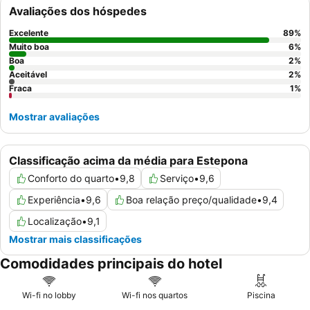
particular para o extenso buffet de pequeno-almoço. Para uma
Avaliações dos hóspedes
estadia verdadeiramente indulgente, considere reservar um
quarto com
piscina privada
.
Excelente
89
%
Muito boa
6
%
Boa
2
%
Aceitável
2
%
Fraca
1
%
Mostrar avaliações
Classificação acima da média para Estepona
Conforto do quarto
•
9,8
Serviço
•
9,6
Experiência
•
9,6
Boa relação preço/qualidade
•
9,4
Localização
•
9,1
Mostrar mais classificações
Comodidades principais do hotel
Wi-fi no lobby
Wi-fi nos quartos
Piscina