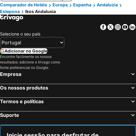
Comparador de Hotéis
Europa
Espanha
Andaluzia
Estepona
Ikos Andalusia
Facebook
Twitter
Insta
Yo
Selecione o seu país
Adicionar no Google
Encontre facilmente os nossos
resultados: adicione o trivago como
fonte preferencial no Google.
Empresa
Os nossos produtos
Termos e políticas
Suporte
Inicie sessão para desfrutar de