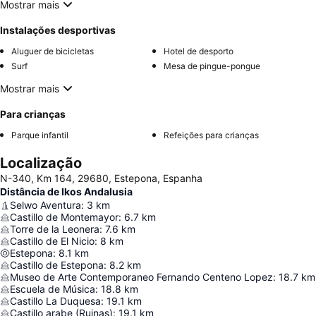
Mostrar mais
Instalações desportivas
Aluguer de bicicletas
Hotel de desporto
Surf
Mesa de pingue-pongue
Mostrar mais
Para crianças
Parque infantil
Refeições para crianças
Localização
N-340, Km 164, 29680, Estepona, Espanha
Distância de Ikos Andalusia
Selwo Aventura
:
3
km
Castillo de Montemayor
:
6.7
km
Torre de la Leonera
:
7.6
km
Castillo de El Nicio
:
8
km
Estepona
:
8.1
km
Castillo de Estepona
:
8.2
km
Museo de Arte Contemporaneo Fernando Centeno Lopez
:
18.7
km
Escuela de Música
:
18.8
km
Castillo La Duquesa
:
19.1
km
Castillo arabe (Ruinas)
:
19.1
km