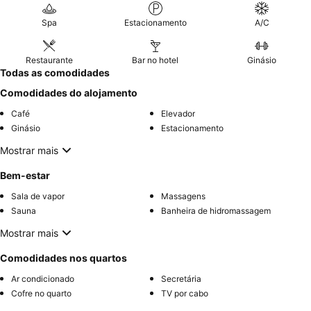
Spa
Estacionamento
A/C
Restaurante
Bar no hotel
Ginásio
Todas as comodidades
Comodidades do alojamento
Café
Elevador
Ginásio
Estacionamento
Mostrar mais
Bem-estar
Sala de vapor
Massagens
Sauna
Banheira de hidromassagem
Mostrar mais
Comodidades nos quartos
Ar condicionado
Secretária
Cofre no quarto
TV por cabo