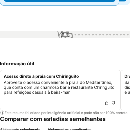
1 / 99
Informação útil
Acesso direto à praia com Chiringuito
Di
Aproveite o acesso conveniente à praia do Mediterrâneo,
Sab
que conta com um charmoso bar e restaurante Chiringuito
di
para refeições casuais à beira-mar.
e 
Este resumo foi criado por inteligência artificial e pode não ser 100% correto.
Comparar com estadias semelhantes
Alojamento selecionado
Alojamentos semelhantes