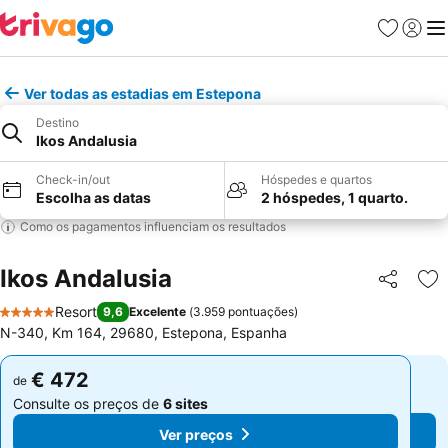
Favoritos
Iniciar
Me
Ver todas as estadias em Estepona
Destino
Ikos Andalusia
Check-in/out
Hóspedes e quartos
Escolha as datas
2 hóspedes, 1 quarto.
Como os pagamentos influenciam os resultados
Ikos Andalusia
Partilhar
Ad
Resort
9,6
Excelente
(
3.959 pontuações
)
5 Estrelas
N-340, Km 164, 29680, Estepona, Espanha
€ 472
€ 472
de
de
Consulte os preços de
6 sites
Consulte os preços de
6 sites
Ver preços
Ver preços