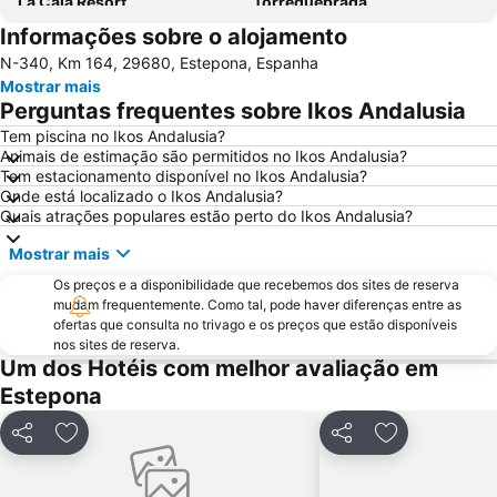
La Cala Resort
Torrequebrada
Informações sobre o alojamento
Sobrevela
Centro histórico
N-340, Km 164, 29680, Estepona, Espanha
Nikki Beach
San Pedro Alcántara
Mostrar mais
Nueva Andalucía
Puerto Bahía de Algeciras
Perguntas frequentes sobre Ikos Andalusia
Marina de Puerto Banus
Convention & Exhibition Centre of Marbella
Tem piscina no Ikos Andalusia?
Animais de estimação são permitidos no Ikos Andalusia?
Puerto Cabopino
Casino Marbella
Tem estacionamento disponível no Ikos Andalusia?
Paseo Maritimo Marbella
Ao Trabalhador Espanhol em Gibraltar
Onde está localizado o Ikos Andalusia?
Quais atrações populares estão perto do Ikos Andalusia?
Torreblanca
Plaza de Toros de Ronda
Mostrar mais
Paseo Marítimo Rey de España
De Calahonda
Os preços e a disponibilidade que recebemos dos sites de reserva
Los Boliches - Las Gaviotas
Puerto José Banús
mudam frequentemente. Como tal, pode haver diferenças entre as
Bahía Dorada
Ayuntamiento de Marbella
ofertas que consulta no trivago e os preços que estão disponíveis
nos sites de reserva.
Ocean Club Marbella
Plaza de la Alameda
Um dos Hotéis com melhor avaliação em
Hipódromo Costa del Sol
Poniente
Estepona
Benalmádena Pueblo
Estepona Golf
Partilhar
Adicionar aos favoritos
Partilhar
Adicionar aos
Marbella Golf & Country Club
Alcaidesa
Torrequebrada
El Cristo