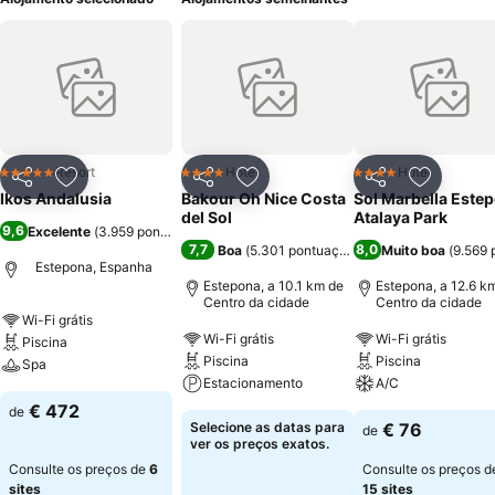
Resort
Hotel
Hotel
5 Estrelas
4 Estrelas
4 Estrelas
Partilhar
Adicionar aos favoritos
Partilhar
Adicionar aos favoritos
Partilhar
Adicionar
Ikos Andalusia
Bakour Oh Nice Costa
Sol Marbella Este
del Sol
Atalaya Park
9,6
Excelente
(
3.959 pontuações
)
7,7
8,0
Boa
(
5.301 pontuações
)
Muito boa
(
9.569 
Estepona, Espanha
Estepona, a 10.1 km de
Estepona, a 12.6 k
Centro da cidade
Centro da cidade
Wi-Fi grátis
Wi-Fi grátis
Wi-Fi grátis
Piscina
Piscina
Piscina
Spa
Estacionamento
A/C
€ 472
de
Selecione as datas para
€ 76
de
ver os preços exatos.
Consulte os preços de
6
Consulte os preços d
sites
15 sites