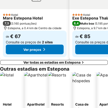
Puerto y Varadero de la Duquesa
Ponte Nova
Gibraltar Coach Terminus
Main Street
Hotel
Hotel
3 Estrelas
4 Estrelas
Mare Estepona Hotel
Exe Estepona Thal
Port of Gibraltar
Casas-cueva
7,3
8,4
(
3.160 pontuações
)
Muito boa
(
5.195 po
Atalaya Golf & Country Club
Casablanca
Estepona, a 0.4 km de Centro da cidade
Estepona, a 9.7 km de 
El Faro
Port of Bajadilla
€ 67
€ 85
de
de
Consulte os preços de
2 sites
Consulte os preços 
Ver preços
Ver todas as estadias em Estepona
Outras estadias em Estepona
Hotel
Aparthotel
Resorts
Casa de
Apar