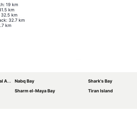
kh
:
19
km
31.5
km
32.5
km
ack
:
32.7
km
.7
km
Ampliar mapa
port
Nabq Bay
Shark's Bay
Sharm el-Maya Bay
Tiran Island