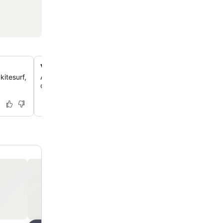
Vistas panorâmicas da Ilha de Tiran
itesurf,
Aprecie vistas deslumbrantes da Ilha de Tiran sobre o 
oferecendo um cenário pitoresco para a sua estadia.