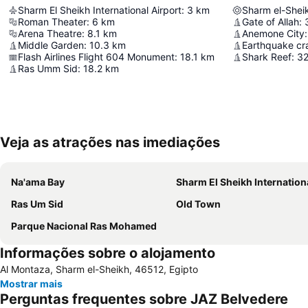
Sharm El Sheikh International Airport
:
3
km
Sharm el-Shei
Roman Theater
:
6
km
Gate of Allah
:
Arena Theatre
:
8.1
km
Anemone City
:
Middle Garden
:
10.3
km
Earthquake cr
Flash Airlines Flight 604 Monument
:
18.1
km
Shark Reef
:
32
Ras Umm Sid
:
18.2
km
Veja as atrações nas imediações
Na'ama Bay
Sharm El Sheikh International Air
Ras Um Sid
Old Town
Parque Nacional Ras Mohamed
Informações sobre o alojamento
Al Montaza, Sharm el-Sheikh, 46512, Egipto
Mostrar mais
Perguntas frequentes sobre JAZ Belvedere