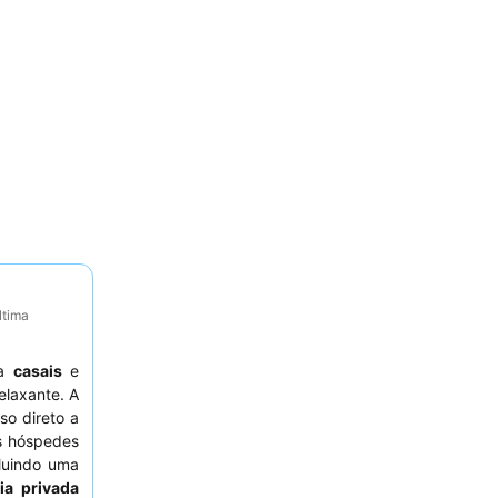
ltima
ra
casais
e
elaxante. A
o direto a
Os hóspedes
luindo uma
ia privada