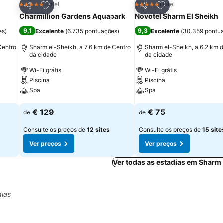
itos
Adicionar aos favoritos
Adicionar aos fav
Hotel
Hotel
5 Estrelas
5 Estrelas
Partilhar
Partilhar
Charmillion Gardens Aquapark
Novotel Sharm El Sheikh
9,1
9,3
es
)
Excelente
(
6.735 pontuações
)
Excelente
(
30.359 pontu
Centro
Sharm el-Sheikh, a 7.6 km de Centro
Sharm el-Sheikh, a 6.2 km 
da cidade
da cidade
Wi-Fi grátis
Wi-Fi grátis
Piscina
Piscina
Spa
Spa
Ver preços
Ver preços
€ 129
€ 75
de
de
Consulte os preços de
12 sites
Consulte os preços de
15 site
Ver preços
Ver preços
Ver todas as estadias em Sharm
dias