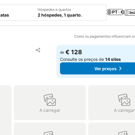
Hóspedes e quartos
PT · €
In
datas
2 hóspedes, 1 quarto.
Como os pagamentos influenciam os
Adicionar aos favoritos
€ 128
de
Partilhar
Consulte os preços de
14 sites
Ver preços
A carregar
A carregar