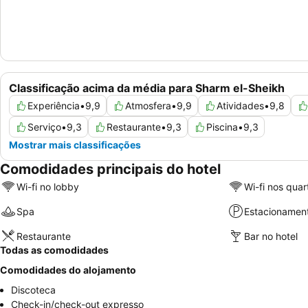
Classificação acima da média para Sharm el-Sheikh
Experiência
•
9,9
Atmosfera
•
9,9
Atividades
•
9,8
Serviço
•
9,3
Restaurante
•
9,3
Piscina
•
9,3
Mostrar mais classificações
Comodidades principais do hotel
Wi-fi no lobby
Wi-fi nos quar
Spa
Estacionamen
Restaurante
Bar no hotel
Todas as comodidades
Comodidades do alojamento
Discoteca
Check-in/check-out expresso