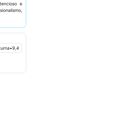
encioso e
sionalismo,
a pela sua
xperiência
tamento no
turna
•
9,4