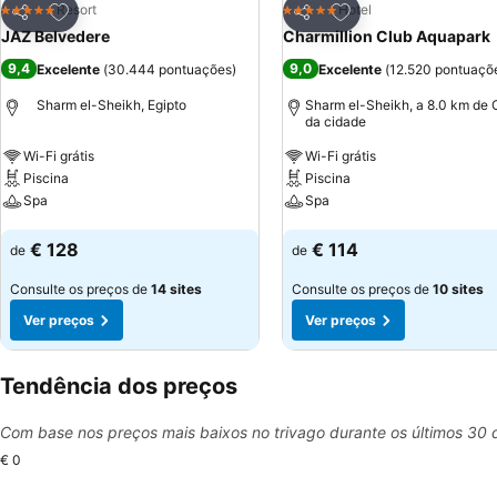
Adicionar aos favoritos
Adicionar aos favor
Resort
Hotel
5 Estrelas
5 Estrelas
Partilhar
Partilhar
JAZ Belvedere
Charmillion Club Aquapark
9,4
9,0
Excelente
(
30.444 pontuações
)
Excelente
(
12.520 pontuaçõ
Sharm el-Sheikh, Egipto
Sharm el-Sheikh, a 8.0 km de 
da cidade
Wi-Fi grátis
Wi-Fi grátis
Piscina
Piscina
Spa
Spa
Ver preços
Ver preços
€ 128
€ 114
de
de
Consulte os preços de
14 sites
Consulte os preços de
10 sites
Ver preços
Ver preços
Tendência dos preços
Com base nos preços mais baixos no trivago durante os últimos 30 
€ 0