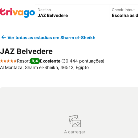
Destino
Check-in/out
Escolha as 
Ver todas as estadias em Sharm el-Sheikh
JAZ Belvedere
Resort
Excelente
(
30.444 pontuações
)
9,4
5 Estrelas
Al Montaza, Sharm el-Sheikh, 46512, Egipto
A carregar