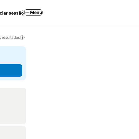
Menu
iciar sessão
 resultados