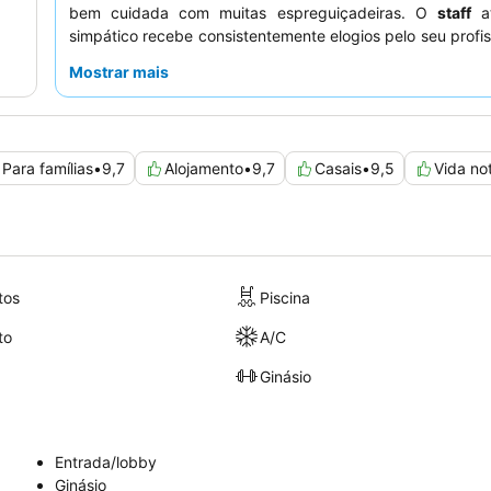
bem cuidada com muitas espreguiçadeiras. O
staff
at
simpático recebe consistentemente elogios pelo seu profis
sendo a equipa da receção frequentemente elogiad
Mostrar mais
calorosa receção e serviço eficiente. Para uma e
verdadeiramente indulgente, considere reservar um tra
notável
spa
.
Para famílias
•
9,7
Alojamento
•
9,7
Casais
•
9,5
Vida no
tos
Piscina
to
A/C
Ginásio
Entrada/lobby
Ginásio