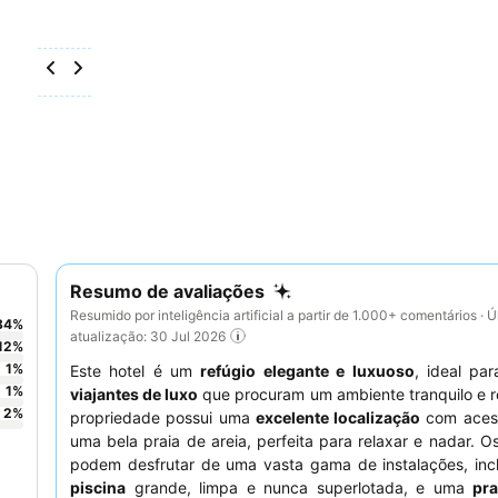
Resumo de avaliações
Resumido por inteligência artificial a partir de 1.000+ comentários · Ú
84
%
atualização: 30 Jul 2026
12
%
1
%
Este hotel é um
refúgio elegante e luxuoso
, ideal pa
1
%
viajantes de luxo
que procuram um ambiente tranquilo e r
2
%
propriedade possui uma
excelente localização
com acess
uma bela praia de areia, perfeita para relaxar e nadar. 
podem desfrutar de uma vasta gama de instalações, inc
piscina
grande, limpa e nunca superlotada, e uma
pra