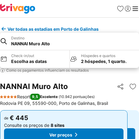
Favoritos
Iniciar
Me
Ver todas as estadias em Porto de Galinhas
Destino
NANNAI Muro Alto
Check-in/out
Hóspedes e quartos
Escolha as datas
2 hóspedes, 1 quarto.
Como os pagamentos influenciam os resultados
NANNAI Muro Alto
Partilhar
Ad
Resort
9,5
Excelente
(
10.942 pontuações
)
5 Estrelas
Rodovia PE 09, 55590-000, Porto de Galinhas, Brasil
€ 445
€ 445
de
de
Consulte os preços de
8 sites
Consulte os preços de
8 sites
Ver preços
Ver preços