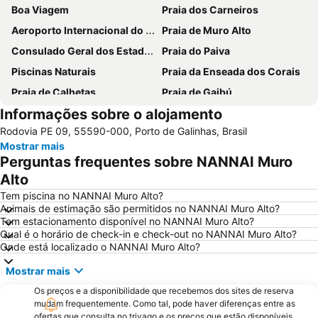
Boa Viagem
Praia dos Carneiros
Aeroporto Internacional do Recife - Guararapes
Praia de Muro Alto
Consulado Geral dos Estados Unidos
Praia do Paiva
Piscinas Naturais
Praia da Enseada dos Corais
Praia de Calhetas
Praia de Gaibú
Informações sobre o alojamento
Centro antigo de Recife
Shopping Recife
Rodovia PE 09, 55590-000, Porto de Galinhas, Brasil
Arena Pernambuco
Ipojuca Anniversary
Mostrar mais
Imbiribeira
Igreja Matriz de Casa Forte
Perguntas frequentes sobre NANNAI Muro
Mercado São José
Estádio Adelmar da Costa Carvalho ou Ilha do Retiro
Alto
Praça Marco Zero
Porto do Recife
Tem piscina no NANNAI Muro Alto?
Animais de estimação são permitidos no NANNAI Muro Alto?
Igreja do Bom Jesus do Araial ou da Harmonia
Paróquia de Nossa Senhora do Rosário ou Igreja de Pina
Tem estacionamento disponível no NANNAI Muro Alto?
Qual é o horário de check-in e check-out no NANNAI Muro Alto?
Galo da Madrugada
XI Congresso Internacional de Tecnologia na Educação
Onde está localizado o NANNAI Muro Alto?
Igreja Matriz do Espinheiro
65° Reunião Anual da Sociedade Brasileira para o Progresso da Ciência
Mostrar mais
Estádio dos Aflitos - Estádio Eládio de Barros Carvalho
Carnaval de Olinda
Os preços e a disponibilidade que recebemos dos sites de reserva
XXIX Seminário Nacional de Grandes Barragens - SNBG
Parque Dona Lindu
mudam frequentemente. Como tal, pode haver diferenças entre as
ofertas que consulta no trivago e os preços que estão disponíveis