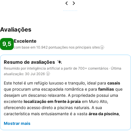
Avaliações
Excelente
9,5
com base em 10.942 pontuações nos principais
sites
Resumo de avaliações
Resumido por inteligência artificial a partir de 700+ comentários · Última
atualização: 30 Jul 2026
Este hotel é um refúgio luxuoso e tranquilo, ideal para
casais
que procuram uma escapadela romântica e para
famílias
que
desejam um descanso relaxante. A propriedade possui uma
excelente
localização em frente à praia
em Muro Alto,
oferecendo acesso direto a piscinas naturais. A sua
característica mais entusiasmante é a vasta
área da piscina
,
que se integra harmoniosamente com os jardins tropicais e inclui
Mostrar mais
várias secções para adultos e crianças. Os hóspedes elogiam