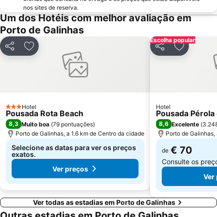
30th IASP World Conference on Science and Technology Parks
Igreja Nossa Senhora do Rosário - Paróquia da Torre
nos sites de reserva.
Capela da Jaqueira - Nossa Senhora da Conceição das Barreiras
Igreja de Nossa Senhora do Rosário dos Homens Pretos
Um dos Hotéis com melhor avaliação em
Porto de Galinhas
Escolha popular
Partilhar
Adicionar aos favoritos
Partilhar
Adicionar 
Hotel
Hotel
3 Estrelas
Pousada Rota Beach
Pousada Pérola 
8,3
8,6
Muito boa
(
79 pontuações
)
Excelente
(
3.24
Porto de Galinhas, a 1.6 km de Centro da cidade
Porto de Galinhas,
Selecione as datas para ver os preços
€ 70
de
exatos.
Consulte os pre
Ver preços
Ver
Ver todas as estadias em Porto de Galinhas
Outras estadias em Porto de Galinhas