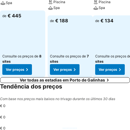
Piscina
Piscina
Spa
Spa
Spa
Ver preços
€ 445
de
Ver preços
Ver preços
€ 188
€ 134
de
de
Consulte os preços de
8
Consulte os preços de
7
Consulte os preços 
sites
sites
sites
Ver preços
Ver preços
Ver preços
Ver todas as estadias em Porto de Galinhas
Tendência dos preços
Com base nos preços mais baixos no trivago durante os últimos 30 dias
€ 0
€ 0
€ 0