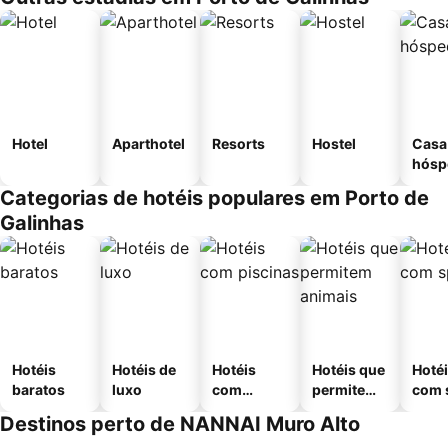
Hotel
Aparthotel
Resorts
Hostel
Casa
hósp
Categorias de hotéis populares em Porto de
Galinhas
Hotéis
Hotéis de
Hotéis
Hotéis que
Hoté
baratos
luxo
com
permitem
com 
piscinas
animais
Destinos perto de NANNAI Muro Alto