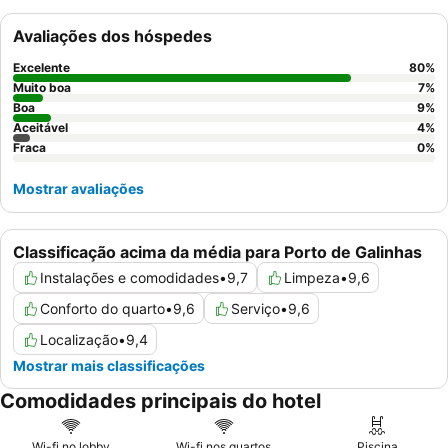
consistentemente a
gastronomia excecional
, particularmente o
excelente buffet de pequeno-almoço e as diversas opções de
Avaliações dos hóspedes
jantar, juntamente com o
staff
atencioso e profissional. Para
uma experiência melhorada, considere reservar um dos
Excelente
80
%
bungalows privados
, muitos dos quais dispõem de piscina
Muito boa
7
%
própria, proporcionando um nível extra de privacidade e luxo.
Boa
9
%
Aceitável
4
%
Fraca
0
%
Mostrar avaliações
Classificação acima da média para Porto de Galinhas
Instalações e comodidades
•
9,7
Limpeza
•
9,6
Conforto do quarto
•
9,6
Serviço
•
9,6
Localização
•
9,4
Mostrar mais classificações
Comodidades principais do hotel
Wi-fi no lobby
Wi-fi nos quartos
Piscina