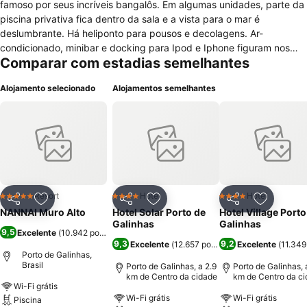
famoso por seus incríveis bangalôs. Em algumas unidades, parte da
piscina privativa fica dentro da sala e a vista para o mar é
deslumbrante. Há heliponto para pousos e decolagens. Ar-
condicionado, minibar e docking para Ipod e Iphone figuram nos
Comparar com estadias semelhantes
seis tipos de acomodação. Home-theater e banheira são
diferenciais dos bangalôs. O hotel tem cerca de seis mil metros de
Alojamento selecionado
Alojamentos semelhantes
piscinas, com raias para natação e pontos exclusivos de
hidromassagem. A estrutura do Nannai Resort & Spa conta ainda
com campo de pitch and putt (esporte parecido com o golfe),
espaço para eventos, spa, quadras de tênis, academia, sauna e
sala de jogos, além de fazer empréstimo de equipamentos para
esportes aquáticos. Um restaurante com comida regional e dois
bares servem todas refeições ali mesmo, em regime de meia
pensão. Até o ponto de saída das jangadas que vão às piscinas
Resort
Hotel
Hotel
5 Estrelas
4 Estrelas
4 Estrelas
Partilhar
Adicionar aos favoritos
Partilhar
Adicionar aos favoritos
Partilhar
Adicionar
naturais, são 20 minutos de carro.
NANNAI Muro Alto
Hotel Solar Porto de
Hotel Village Porto
Galinhas
Galinhas
9,5
Excelente
(
10.942 pontuações
)
9,3
9,2
Excelente
(
12.657 pontuações
Excelente
)
(
11.349
Porto de Galinhas,
Brasil
Porto de Galinhas, a 2.9
Porto de Galinhas, 
km de Centro da cidade
km de Centro da c
Wi-Fi grátis
Wi-Fi grátis
Wi-Fi grátis
Piscina