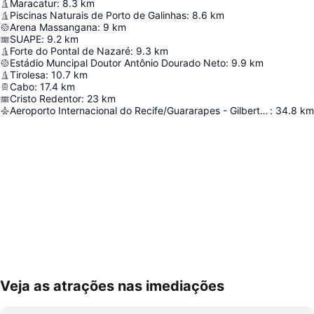
Maracatur
:
8.3
km
Piscinas Naturais de Porto de Galinhas
:
8.6
km
Arena Massangana
:
9
km
SUAPE
:
9.2
km
Forte do Pontal de Nazaré
:
9.3
km
Estádio Muncipal Doutor Antônio Dourado Neto
:
9.9
km
Tirolesa
:
10.7
km
Cabo
:
17.4
km
Cristo Redentor
:
23
km
Aeroporto Internacional do Recife/Guararapes - Gilberto Freyre
:
34.8
km
Veja as atrações nas imediações
Ampliar mapa