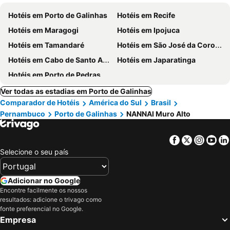
Hotéis em Porto de Galinhas
Hotéis em Recife
Hotéis em Maragogi
Hotéis em Ipojuca
Hotéis em Tamandaré
Hotéis em São José da Coroa Grande
Hotéis em Cabo de Santo Agostinho
Hotéis em Japaratinga
Hotéis em Porto de Pedras
Ver todas as estadias em Porto de Galinhas
Comparador de Hotéis
América do Sul
Brasil
Pernambuco
Porto de Galinhas
NANNAI Muro Alto
Facebook
Twitter
Insta
Yo
Selecione o seu país
Adicionar no Google
Encontre facilmente os nossos
resultados: adicione o trivago como
fonte preferencial no Google.
Empresa