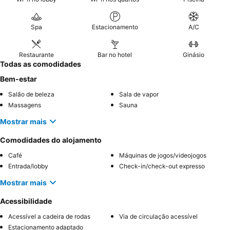
Spa
Estacionamento
A/C
Restaurante
Bar no hotel
Ginásio
Todas as comodidades
Bem-estar
Salão de beleza
Sala de vapor
Massagens
Sauna
Mostrar mais
Comodidades do alojamento
Café
Máquinas de jogos/videojogos
Entrada/lobby
Check-in/check-out expresso
Mostrar mais
Acessibilidade
Acessível a cadeira de rodas
Via de circulação acessível
Estacionamento adaptado