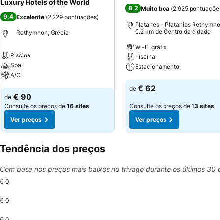
Luxury Hotels of the World
8,2
Muito boa
(
2.925 pontuaçõe
9,4
Excelente
(
2.229 pontuações
)
Platanes - Platanias Rethymno
0.2 km de Centro da cidade
Rethymnon, Grécia
Wi-Fi grátis
Piscina
Piscina
Spa
Estacionamento
A/C
Ver preços
€ 62
de
Ver preços
€ 90
de
Consulte os preços de
16 sites
Consulte os preços de
13 sites
Ver preços
Ver preços
Tendência dos preços
Com base nos preços mais baixos no trivago durante os últimos 30 
€ 0
€ 0
€ 0