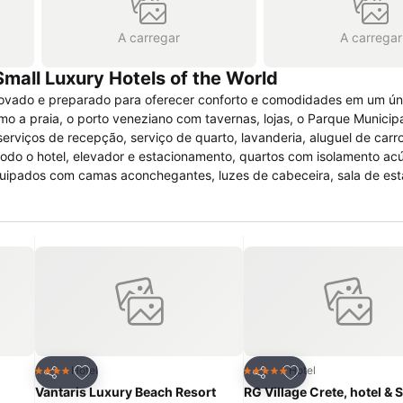
A carregar
A carregar
Small Luxury Hotels of the World
ovado e preparado para oferecer conforto e comodidades em um ún
mo a praia, o porto veneziano com tavernas, lojas, o Parque Municipa
 todo o hotel, elevador e estacionamento, quartos com isolamento acúst
uipados com camas aconchegantes, luzes de cabeceira, sala de esta
ativo e outras facilidades. Os hóspedes poderão realizar
 hidromassagem, biblioteca, banho turco/vapor, piscina o ano inteiro
itos
Adicionar aos favoritos
Adicionar aos fav
Hotel
Hotel
4 Estrelas
5 Estrelas
Partilhar
Partilhar
Vantaris Luxury Beach Resort
RG Village Crete, hotel & 