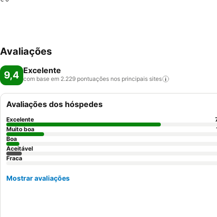
Avaliações
Excelente
9,4
com base em 2.229 pontuações nos principais
sites
Avaliações dos hóspedes
Excelente
Muito boa
Boa
Aceitável
Fraca
Mostrar avaliações