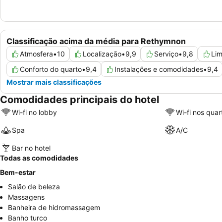
Classificação acima da média para Rethymnon
Atmosfera
•
10
Localização
•
9,9
Serviço
•
9,8
Li
Conforto do quarto
•
9,4
Instalações e comodidades
•
9,4
Mostrar mais classificações
Comodidades principais do hotel
Wi-fi no lobby
Wi-fi nos quar
Spa
A/C
Bar no hotel
Todas as comodidades
Bem-estar
Salão de beleza
Massagens
Banheira de hidromassagem
Banho turco