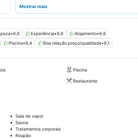
pátio sereno. Para uma experiência única, considere um
Mostrar mais
dois andares para apreciar o caráter distinto do hotel.
mpeza
•
9,6
Experiência
•
9,6
Alojamento
•
9,6
Piscina
•
9,4
Boa relação preço/qualidade
•
9,1
tos
Piscina
Restaurante
Sala de vapor
Sauna
Tratamentos corporais
Roupão