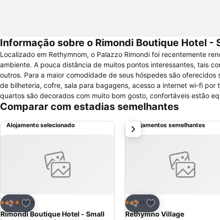
Informação sobre o Rimondi Boutique Hotel - 
Localizado em Rethymnom, o Palazzo Rimondi foi recentemente ren
ambiente. A pouca distância de muitos pontos interessantes, tais co
outros. Para a maior comodidade de seus hóspedes são oferecidos serviços de recepção, serviço de quarto, lavanderia, aluguel de carros, serviço
de bilheteria, cofre, sala para bagagens, acesso a internet wi-fi por
quartos são decorados com muito bom gosto, confortáveis estão eq
Comparar com estadias semelhantes
jantar, cozinha, ar-condicionado, televisão com canais de música, cofre, banheiro priv
diversas atividades para seu lazer, tais como massagem, banheira de
Alojamento selecionado
Alojamentos semelhantes
próximo
para crianças, terraço e muito mais. Os hóspedes poderão começar muito bem o dia, desfrutando de um rico café da manhã com especialidades
tradicionais, na sala de pequeno-almoço.
Adicionar aos favoritos
Adicionar aos favor
Hotel
Hotel
4 Estrelas
3 Estrelas
Partilhar
Partilhar
Rimondi Boutique Hotel - Small
Rethymno Village