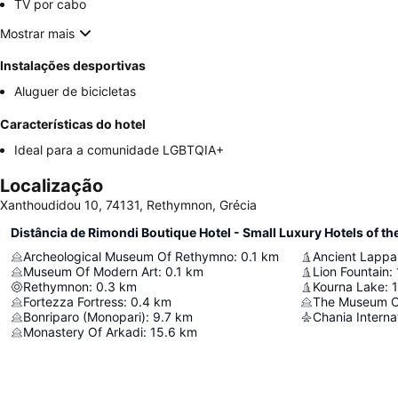
TV por cabo
Mostrar mais
Instalações desportivas
Aluguer de bicicletas
Características do hotel
Ideal para a comunidade LGBTQIA+
Localização
Xanthoudidou 10, 74131, Rethymnon, Grécia
Distância de Rimondi Boutique Hotel - Small Luxury Hotels of th
Archeological Museum Of Rethymno
:
0.1
km
Ancient Lappa
Museum Of Modern Art
:
0.1
km
Lion Fountain
:
Rethymnon
:
0.3
km
Kourna Lake
:
Fortezza Fortress
:
0.4
km
The Museum Of
Bonriparo (Monopari)
:
9.7
km
Monastery Of Arkadi
:
15.6
km