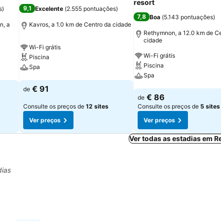
resort
9,1
s
)
Excelente
(
2.555 pontuações
)
7,8
Boa
(
5.143 pontuações
)
n, a
Kavros, a 1.0 km de Centro da cidade
Rethymnon, a 12.0 km de Ce
cidade
Wi-Fi grátis
Wi-Fi grátis
Piscina
Piscina
Spa
Spa
Ver preços
€ 91
de
Ver preços
€ 86
de
Consulte os preços de
12 sites
Consulte os preços de
5 sites
Ver preços
Ver preços
Ver todas as estadias em 
dias