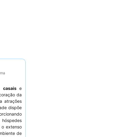
tima
ra
casais
e
coração da
a atrações
dade dispõe
orcionando
s hóspedes
 o extenso
mbiente de