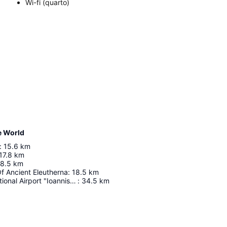
Wi-fi (quarto)
e World
:
15.6
km
17.8
km
18.5
km
 Ancient Eleutherna
:
18.5
km
Chania International Airport "Ioannis Daskalogiannis"
:
34.5
km