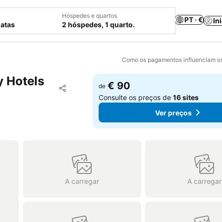
Hóspedes e quartos
PT · €
In
datas
2 hóspedes, 1 quarto.
Como os pagamentos influenciam os
y Hotels
€ 90
Adicionar aos favoritos
de
Partilhar
Consulte os preços de
16 sites
Ver preços
A carregar
A carregar