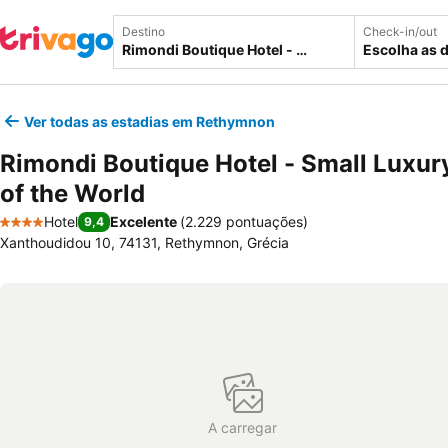
Destino
Check-in/out
Escolha as 
Ver todas as estadias em Rethymnon
Rimondi Boutique Hotel - Small Luxur
of the World
Hotel
Excelente
(
2.229 pontuações
)
9,4
4 Estrelas
Xanthoudidou 10, 74131, Rethymnon, Grécia
A carregar