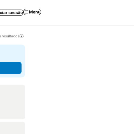
Menu
iciar sessão
 resultados