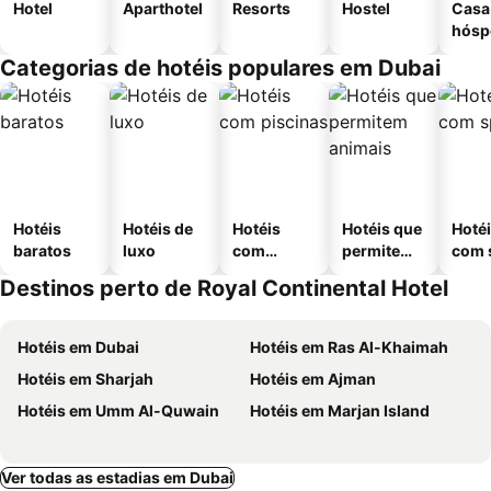
Hotel
Aparthotel
Resorts
Hostel
Casa
hósp
Categorias de hotéis populares em Dubai
Hotéis
Hotéis de
Hotéis
Hotéis que
Hoté
baratos
luxo
com
permitem
com 
piscinas
animais
Destinos perto de Royal Continental Hotel
Hotéis em Dubai
Hotéis em Ras Al-Khaimah
Hotéis em Sharjah
Hotéis em Ajman
Hotéis em Umm Al-Quwain
Hotéis em Marjan Island
Ver todas as estadias em Dubai