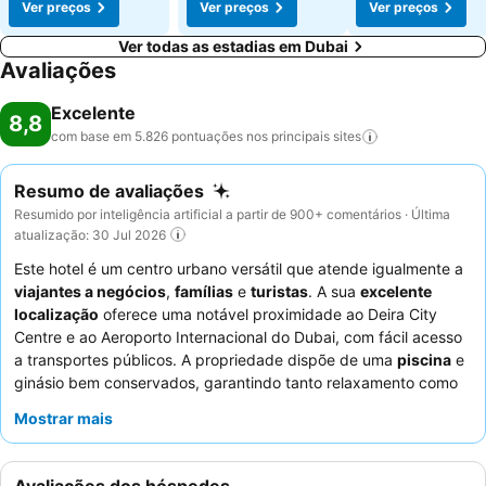
Ver preços
Ver preços
Ver preços
Ver todas as estadias em Dubai
Avaliações
Excelente
8,8
com base em 5.826 pontuações nos principais
sites
Resumo de avaliações
Resumido por inteligência artificial a partir de 900+ comentários · Última
atualização: 30 Jul 2026
Este hotel é um centro urbano versátil que atende igualmente a
viajantes a negócios
,
famílias
e
turistas
. A sua
excelente
localização
oferece uma notável proximidade ao Deira City
Centre e ao Aeroporto Internacional do Dubai, com fácil acesso
a transportes públicos. A propriedade dispõe de uma
piscina
e
ginásio bem conservados, garantindo tanto relaxamento como
recreação. Os hóspedes elogiam consistentemente o
staff
Mostrar mais
caloroso e profissional, com o
buffet de pequeno-almoço
frequentemente destacado pela sua soberba variedade. Para
uma estadia mais tranquila, os hóspedes são aconselhados a