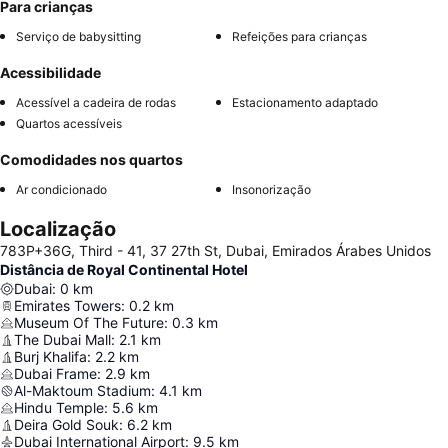
Para crianças
Serviço de babysitting
Refeições para crianças
Acessibilidade
Acessível a cadeira de rodas
Estacionamento adaptado
Quartos acessíveis
Comodidades nos quartos
Ar condicionado
Insonorização
Localização
783P+36G, Third - 41, 37 27th St, Dubai, Emirados Árabes Unidos
Distância de Royal Continental Hotel
Dubai
:
0
km
Emirates Towers
:
0.2
km
Museum Of The Future
:
0.3
km
The Dubai Mall
:
2.1
km
Burj Khalifa
:
2.2
km
Dubai Frame
:
2.9
km
Al-Maktoum Stadium
:
4.1
km
Hindu Temple
:
5.6
km
Deira Gold Souk
:
6.2
km
Dubai International Airport
:
9.5
km