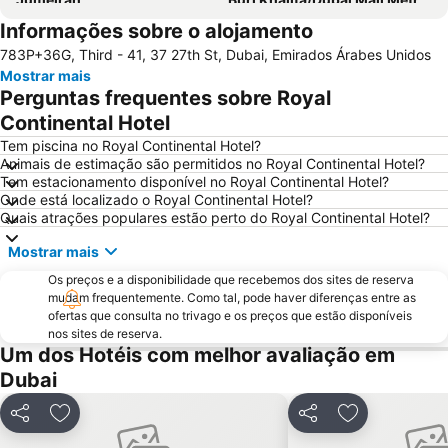
Informações sobre o alojamento
Dubai World Trade Centre
Al Barsha Dubai
783P+36G, Third - 41, 37 27th St, Dubai, Emirados Árabes Unidos
Business Bay
Dubai Festival City
Mostrar mais
Deira City Centre Metro Station
Sheikh Zayed Road
Perguntas frequentes sobre Royal
Deira City Center Mall
Jumeirah Beach Residence
Continental Hotel
Bur Dubai
Burj KhalifaDubai Mall Metro Station
Tem piscina no Royal Continental Hotel?
Animais de estimação são permitidos no Royal Continental Hotel?
Dubai Metro
Al Rigga
Tem estacionamento disponível no Royal Continental Hotel?
Onde está localizado o Royal Continental Hotel?
Dubai Creek
GULFOOD EXHIBITION
Quais atrações populares estão perto do Royal Continental Hotel?
Airport Terminal 3 Metro Station
Al Qusais
Mostrar mais
Sharjah City Center
Jumeirah Emirates Towers
Os preços e a disponibilidade que recebemos dos sites de reserva
DMCC Metro Station
DUBAI INTERNATIONAL BOAT SHOW
mudam frequentemente. Como tal, pode haver diferenças entre as
ofertas que consulta no trivago e os preços que estão disponíveis
Business Bay Metro Station
Mall of the Emirates
nos sites de reserva.
Dubai Marina Mall
Dubai Museum
Um dos Hotéis com melhor avaliação em
Dubai
World Trade Centre Metro Station
Dubai Aquarium & Underwater Zoo
Dubai Media City
Al Maktoum International Airport
Partilhar
Adicionar aos favoritos
Partilhar
Adicionar aos
The Dubai Fountain
Wild Wadi Waterpark