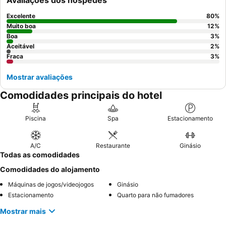
Avaliações dos hóspedes
solicitar um quarto virado para o jardim.
Excelente
80
%
Muito boa
12
%
Boa
3
%
Aceitável
2
%
Fraca
3
%
Mostrar avaliações
Comodidades principais do hotel
Piscina
Spa
Estacionamento
A/C
Restaurante
Ginásio
Todas as comodidades
Comodidades do alojamento
Máquinas de jogos/videojogos
Ginásio
Estacionamento
Quarto para não fumadores
Mostrar mais