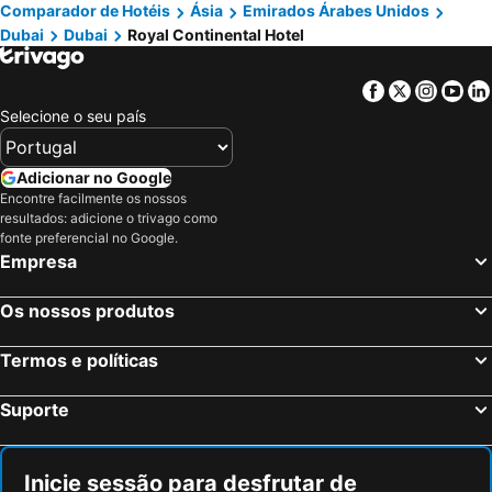
Comparador de Hotéis
Ásia
Emirados Árabes Unidos
Dubai
Dubai
Royal Continental Hotel
Facebook
Twitter
Insta
Yo
Selecione o seu país
Adicionar no Google
Encontre facilmente os nossos
resultados: adicione o trivago como
fonte preferencial no Google.
Empresa
Os nossos produtos
Termos e políticas
Suporte
Inicie sessão para desfrutar de