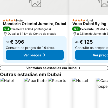
Souk Madinat Jumeirah
Aquaventure Waterpark
Airport Terminal 1 Metro Station
Souq de Ouro
Dubai Silicon Oasis
Umm Suqeim
Hotel
Hotel
5 Estrelas
5 Estrelas
Mandarin Oriental Jumeira, Dubai
Voco Dubai By Ihg
Dubai Investment Park
Dubai Tennis Stadium
9,4
9,1
Excelente
(
7.614 pontuações
)
Excelente
(
29.204 p
Union Metro Station
Oud Metha
Dubai, a 3.1 km de Centro da cidade
a 2.5 km de Jumeirah 
€ 396
€ 125
de
de
Consulte os preços de
14 sites
Consulte os preços 
Ver preços
Ver preç
Ver todas as estadias em Dubai
Outras estadias em Dubai