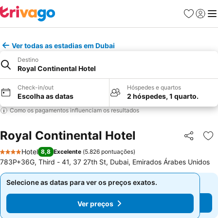
Favoritos
Iniciar
Me
Ver todas as estadias em Dubai
Destino
Royal Continental Hotel
Check-in/out
Hóspedes e quartos
Escolha as datas
2 hóspedes, 1 quarto.
Como os pagamentos influenciam os resultados
Royal Continental Hotel
Partilhar
Ad
Hotel
8,8
Excelente
(
5.826 pontuações
)
4 Estrelas
783P+36G, Third - 41, 37 27th St, Dubai, Emirados Árabes Unidos
Selecione as datas para ver os preços exatos.
Selecione as datas para ver os preços exatos.
Ver preços
Ver preços