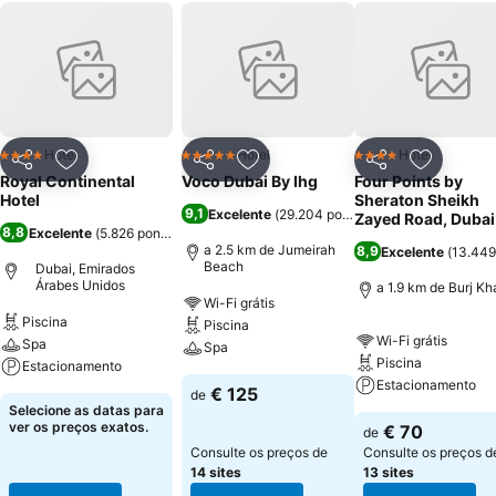
Hotel
Hotel
Hotel
4 Estrelas
5 Estrelas
4 Estrelas
Partilhar
Adicionar aos favoritos
Partilhar
Adicionar aos favoritos
Partilhar
Adicionar
Royal Continental
Voco Dubai By Ihg
Four Points by
Hotel
Sheraton Sheikh
9,1
Excelente
(
29.204 pontuações
)
Zayed Road, Dubai
8,8
Excelente
(
5.826 pontuações
)
a 2.5 km de Jumeirah
8,9
Excelente
(
13.449
Beach
Dubai, Emirados
Árabes Unidos
a 1.9 km de Burj Kha
Wi-Fi grátis
Piscina
Piscina
Wi-Fi grátis
Spa
Spa
Piscina
Estacionamento
Estacionamento
€ 125
de
Selecione as datas para
ver os preços exatos.
€ 70
de
Consulte os preços de
Consulte os preços d
14 sites
13 sites