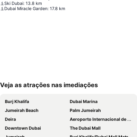
Ski Dubai
:
13.8
km
Dubai Miracle Garden
:
17.8
km
Veja as atrações nas imediações
Ampliar mapa
Burj Khalifa
Dubai Marina
Jumeirah Beach
Palm Jumeirah
Deira
Aeroporto Internacional de Dubai
Downtown Dubai
The Dubai Mall
Jumeirah
Burj Khalifa/Dubai Mall Metro Station