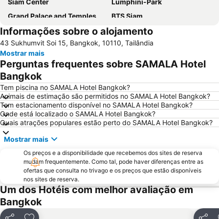
Siam Center
Lumphini-Park
Grand Palace and Temples and City Tour
BTS Siam
Informações sobre o alojamento
BTS Phaya Thai
BTS Nana
43 Sukhumvit Soi 15, Bangkok, 10110, Tailândia
The Platinum Fashion
Yaowarat
Mostrar mais
Bangkok's Grand Palace Complex and Wat Phra Kaew
Aeroporto Don Mueang
Perguntas frequentes sobre SAMALA Hotel
Central World Plaza
Siam Square
Bangkok
Chatuchak Market
Grande Palácio Phra Borom
Tem piscina no SAMALA Hotel Bangkok?
Animais de estimação são permitidos no SAMALA Hotel Bangkok?
Wat Arun
Chao Phraya River and Bangkok Waterways Cruise including Wat Arun
Tem estacionamento disponível no SAMALA Hotel Bangkok?
Onde está localizado o SAMALA Hotel Bangkok?
BTS Ratchathewi
BTS Ekkamai
Quais atrações populares estão perto do SAMALA Hotel Bangkok?
MRT Bang Rak Yai
BTS Phrom Phong
Mostrar mais
MRT Si Lom
MRT Thailand Cultural Centre
Os preços e a disponibilidade que recebemos dos sites de reserva
Ramkhamhaeng
WEDDING EXPO
mudam frequentemente. Como tal, pode haver diferenças entre as
ofertas que consulta no trivago e os preços que estão disponíveis
THAILAND INTERNATIONAL MOTOR EXPO
BTS Ari
nos sites de reserva.
Bangkok Port
BTS Bang Wa
Um dos Hotéis com melhor avaliação em
Bangkok
BTS Ratchadamri
Baiyoke Tower II
Siam Paragon
MOLDEX