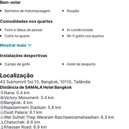
Bem-estar
Banheira de hidromassagem
Roupão
Comodidades nos quartos
Ferro e tábua de passar
Ar condicionado
Cofre no quarto
Wi-fi grátis nos quartos
Mostrar mais
Instalações desportivas
Campo de golfe
Hotel de desporto
Localização
43 Sukhumvit Soi 15, Bangkok, 10110, Tailândia
Distância de SAMALA Hotel Bangkok
Nana
:
0.4
km
Victory Monument
:
3.4
km
Bangkok
:
4
km
Rajadamnern Stadium
:
5.8
km
Dusit Palace
:
6.1
km
Wat Suthat Thep Wararam Ratchaworamahawihan
:
6.3
km
Chatuchak
:
6.6
km
Khaosan Road
:
6.9
km