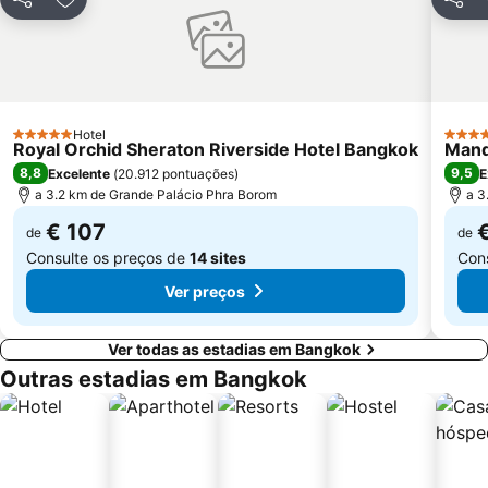
Partilhar
Adicionar aos favoritos
Partil
FOOD FESTIVAL
Sugar Asia
CentralPlaza Rama 3
Monte Dourado Wat Saket
MRT Yaek Tiwanon
Hotel
5 Estrelas
5 Estr
Royal Orchid Sheraton Riverside Hotel Bangkok
Mand
8,8
9,5
Excelente
(
20.912 pontuações
)
E
a 3.2 km de Grande Palácio Phra Borom
a 3
€ 107
de
de
Consulte os preços de
14 sites
Con
Ver preços
Ver todas as estadias em Bangkok
Outras estadias em Bangkok