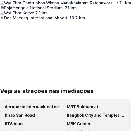
Wat Phra Chettuphon Wimon Mangkhalaram Ratchaworamahawihan
:
7.1
km
Rajamangala National Stadium
:
7.1
km
Wat Phra Kaew
:
7.2
km
Don Mueang International Airport
:
19.7
km
Veja as atrações nas imediações
Ampliar mapa
Aeroporto Internacional de Suvarnabhumi
MRT Sukhumvit
Khao San Road
Bangkok City and Temples Tour
BTS Asok
MBK Center