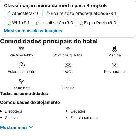
Classificação acima da média para Bangkok
Atmosfera
•
10
Boa relação preço/qualidade
•
9,1
Wi-fi
•
9,1
Localização
•
9,0
Experiência
•
9,0
Mostrar mais classificações
Comodidades principais do hotel
Wi-fi no lobby
Wi-fi nos quartos
Piscina
Estacionamento
A/C
Restaurante
Bar no hotel
Ginásio
Todas as comodidades
Comodidades do alojamento
Discoteca
Elevador
Ginásio
Estacionamento
Mostrar mais