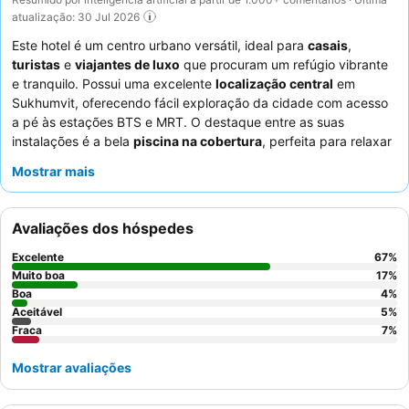
atualização: 30 Jul 2026
Este hotel é um centro urbano versátil, ideal para
casais
,
turistas
e
viajantes de luxo
que procuram um refúgio vibrante
e tranquilo. Possui uma excelente
localização central
em
Sukhumvit, oferecendo fácil exploração da cidade com acesso
a pé às estações BTS e MRT. O destaque entre as suas
instalações é a bela
piscina na cobertura
, perfeita para relaxar
e apreciar as vistas da cidade. Os hóspedes elogiam
Mostrar mais
consistentemente o
staff atencioso e profissional
e o
excecional
buffet de pequeno-almoço
, que apresenta uma
grande variedade de pratos ocidentais e autênticos tailandeses.
Avaliações dos hóspedes
Para uma experiência verdadeiramente melhorada, considere
solicitar um quarto num andar superior para vistas atraentes da
Excelente
67
%
cidade ou da piscina.
Muito boa
17
%
Boa
4
%
Aceitável
5
%
Fraca
7
%
Mostrar avaliações