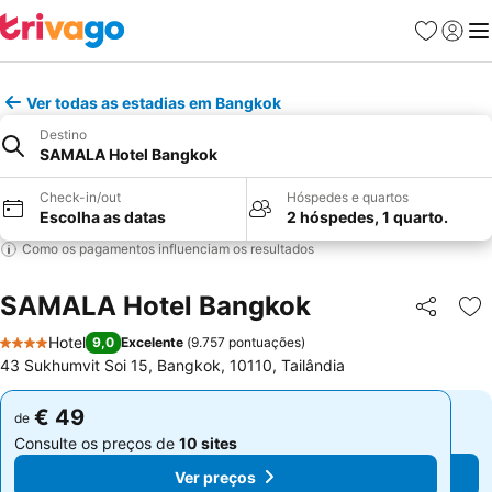
Favoritos
Iniciar
Me
Ver todas as estadias em Bangkok
Destino
SAMALA Hotel Bangkok
Check-in/out
Hóspedes e quartos
Escolha as datas
2 hóspedes, 1 quarto.
Como os pagamentos influenciam os resultados
SAMALA Hotel Bangkok
Partilhar
Ad
Hotel
9,0
Excelente
(
9.757 pontuações
)
4 Estrelas
43 Sukhumvit Soi 15, Bangkok, 10110, Tailândia
€ 49
€ 49
de
de
Consulte os preços de
10 sites
Consulte os preços de
10 sites
Ver preços
Ver preços