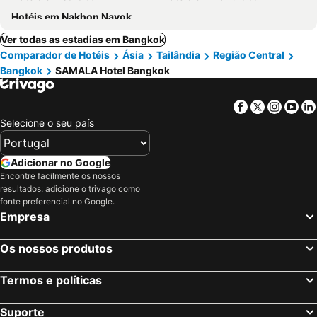
Hotéis em Nakhon Nayok
Ver todas as estadias em Bangkok
Comparador de Hotéis
Ásia
Tailândia
Região Central
Bangkok
SAMALA Hotel Bangkok
Facebook
Twitter
Insta
Yo
Selecione o seu país
Adicionar no Google
Encontre facilmente os nossos
resultados: adicione o trivago como
fonte preferencial no Google.
Empresa
Os nossos produtos
Termos e políticas
Suporte