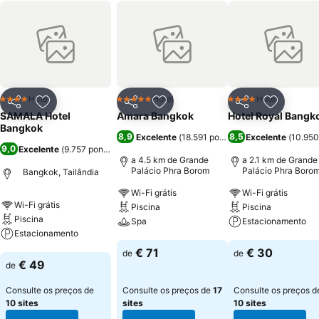
Hotel
Hotel
Hotel
4 Estrelas
5 Estrelas
4 Estrelas
Partilhar
Adicionar aos favoritos
Partilhar
Adicionar aos favoritos
Partilhar
Adicionar
SAMALA Hotel
Amara Bangkok
Hotel Royal Bangk
Bangkok
8,9
8,5
Excelente
(
18.591 pontuações
Excelente
)
(
10.950
9,0
Excelente
(
9.757 pontuações
)
a 4.5 km de Grande
a 2.1 km de Grande
Palácio Phra Borom
Palácio Phra Boro
Bangkok, Tailândia
Wi-Fi grátis
Wi-Fi grátis
Wi-Fi grátis
Piscina
Piscina
Piscina
Spa
Estacionamento
Estacionamento
Ver preços
Ver preços
€ 71
€ 30
de
de
Ver preços
€ 49
de
Consulte os preços de
Consulte os preços de
17
Consulte os preços d
10 sites
sites
10 sites