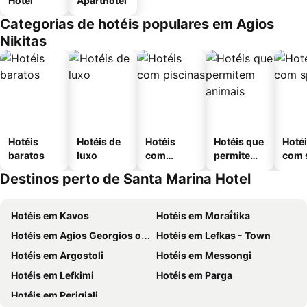
Hotel
Aparthotel
Categorias de hotéis populares em Agios
Nikitas
Hotéis
Hotéis de
Hotéis
Hotéis que
Hoté
baratos
luxo
com
permitem
com 
piscinas
animais
Destinos perto de Santa Marina Hotel
Hotéis em Kavos
Hotéis em Moraḯtika
Hotéis em Agios Georgios of Argyrades
Hotéis em Lefkas - Town
Hotéis em Argostoli
Hotéis em Messongi
Hotéis em Lefkimi
Hotéis em Parga
Hotéis em Perigiali