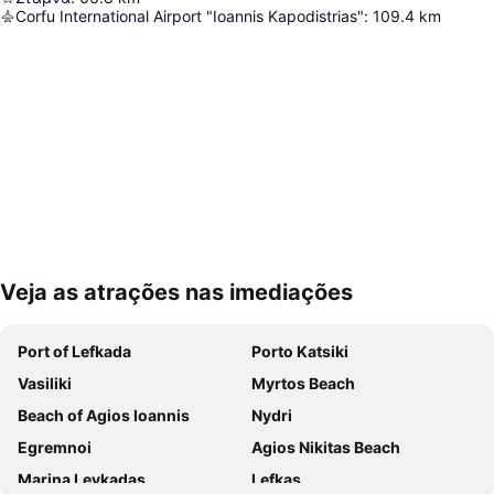
Corfu International Airport "Ioannis Kapodistrias"
:
109.4
km
Veja as atrações nas imediações
Ampliar mapa
Port of Lefkada
Porto Katsiki
Vasiliki
Myrtos Beach
Beach of Agios Ioannis
Nydri
Egremnoi
Agios Nikitas Beach
Marina Leykadas
Lefkas