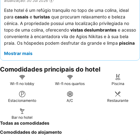
atualização: 30 Jul 2026
Este hotel é um refúgio tranquilo no topo de uma colina, ideal
para
casais
e
turistas
que procuram relaxamento e beleza
cénica. A propriedade possui uma localização privilegiada no
topo de uma colina, oferecendo
vistas deslumbrantes
e acesso
conveniente à encantadora vila de Agios Nikitas e à sua bela
praia. Os hóspedes podem desfrutar da grande e limpa
piscina
como um ponto focal refrescante para relaxar. Os
funcionários
Mostrar mais
do hotel
recebem consistentemente elogios pela sua simpatia e
prestabilidade excecionais, complementando o farto buffet de
Comodidades principais do hotel
pequeno-almoço. Para a melhor experiência, considere solicitar
um quarto com
vista para o mar
a partir de uma varanda
privada.
Wi-fi no lobby
Wi-fi nos quartos
Piscina
Estacionamento
A/C
Restaurante
Bar no hotel
Todas as comodidades
Comodidades do alojamento