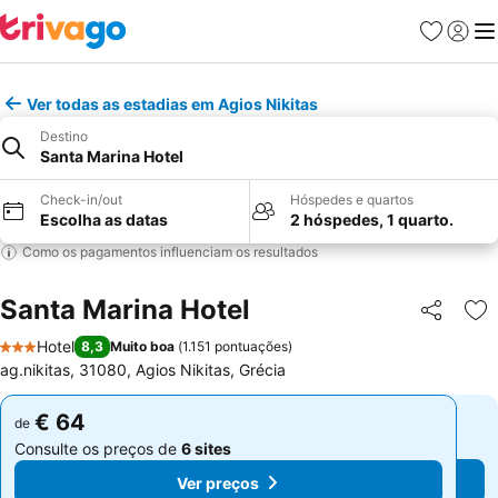
Favoritos
Iniciar
Me
Ver todas as estadias em Agios Nikitas
Destino
Santa Marina Hotel
Check-in/out
Hóspedes e quartos
Escolha as datas
2 hóspedes, 1 quarto.
Como os pagamentos influenciam os resultados
Santa Marina Hotel
Partilhar
Ad
Hotel
8,3
Muito boa
(
1.151 pontuações
)
3 Estrelas
ag.nikitas, 31080, Agios Nikitas, Grécia
€ 64
€ 64
de
de
Consulte os preços de
6 sites
Consulte os preços de
6 sites
Ver preços
Ver preços