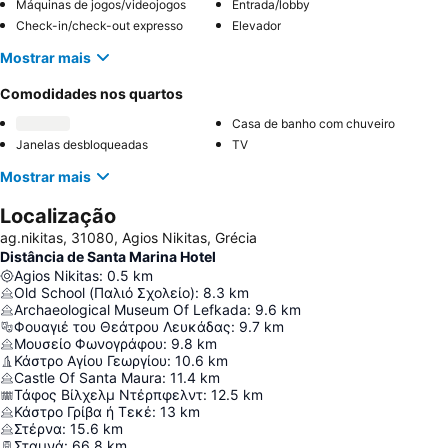
Máquinas de jogos/videojogos
Entrada/lobby
Check-in/check-out expresso
Elevador
Mostrar mais
Comodidades nos quartos
Casa de banho com chuveiro
Janelas desbloqueadas
TV
Mostrar mais
Localização
ag.nikitas, 31080, Agios Nikitas, Grécia
Distância de Santa Marina Hotel
Agios Nikitas
:
0.5
km
Old School (Παλιό Σχολείο)
:
8.3
km
Archaeological Museum Of Lefkada
:
9.6
km
Φουαγιέ του Θεάτρου Λευκάδας
:
9.7
km
Μουσείο Φωνογράφου
:
9.8
km
Κάστρο Αγίου Γεωργίου
:
10.6
km
Castle Of Santa Maura
:
11.4
km
Τάφος Βίλχελμ Ντέρπφελντ
:
12.5
km
Κάστρο Γρίβα ή Τεκέ
:
13
km
Στέρνα
:
15.6
km
Σταμνά
:
66.8
km