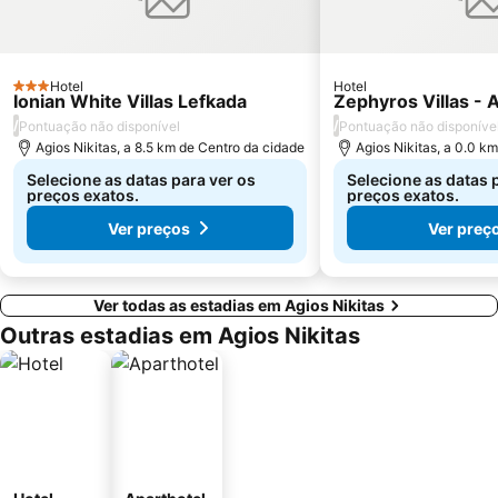
Hotel
Hotel
3 Estrelas
Ionian White Villas Lefkada
Zephyros Villas - A
/
/
Pontuação não disponível
Pontuação não disponíve
Agios Nikitas, a 8.5 km de Centro da cidade
Agios Nikitas, a 0.0 k
Selecione as datas para ver os
Selecione as datas 
preços exatos.
preços exatos.
Ver preços
Ver preç
Ver todas as estadias em Agios Nikitas
Outras estadias em Agios Nikitas