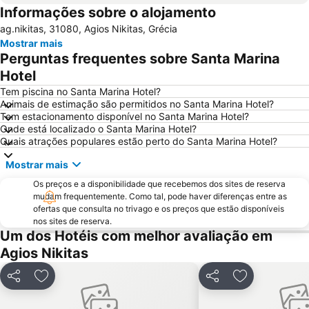
Informações sobre o alojamento
Aktion National Airport
ag.nikitas, 31080, Agios Nikitas, Grécia
Mostrar mais
Perguntas frequentes sobre Santa Marina
Hotel
Tem piscina no Santa Marina Hotel?
Animais de estimação são permitidos no Santa Marina Hotel?
Tem estacionamento disponível no Santa Marina Hotel?
Onde está localizado o Santa Marina Hotel?
Quais atrações populares estão perto do Santa Marina Hotel?
Mostrar mais
Os preços e a disponibilidade que recebemos dos sites de reserva
mudam frequentemente. Como tal, pode haver diferenças entre as
ofertas que consulta no trivago e os preços que estão disponíveis
nos sites de reserva.
Um dos Hotéis com melhor avaliação em
Agios Nikitas
Partilhar
Adicionar aos favoritos
Partilhar
Adicionar aos