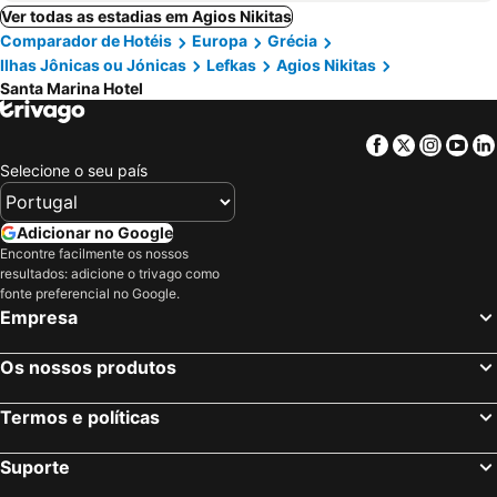
Ver todas as estadias em Agios Nikitas
Comparador de Hotéis
Europa
Grécia
Ilhas Jônicas ou Jónicas
Lefkas
Agios Nikitas
Santa Marina Hotel
Facebook
Twitter
Insta
Yo
Selecione o seu país
Adicionar no Google
Encontre facilmente os nossos
resultados: adicione o trivago como
fonte preferencial no Google.
Empresa
Os nossos produtos
Termos e políticas
Suporte