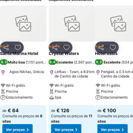
Hotel
Hotel
Hotel
3 Estrelas
4 Estrelas
3 Estrelas
Partilhar
Adicionar aos favoritos
Partilhar
Adicionar aos favoritos
Partilhar
Adicionar
Santa Marina Hotel
Crystal Waters
Hotel oasis
8,3
9,4
9,3
Muito boa
(
1.151 pontuações
)
Excelente
(
2.367 pontuações
Excelente
)
(
534 p
Agios Nikitas, Grécia
Lefkas - Town, a 8.9 km
Perigiali, a 0.5 km 
de Centro da cidade
Centro da cidade
Wi-Fi grátis
Wi-Fi grátis
Wi-Fi grátis
Piscina
Piscina
Piscina
Estacionamento
Spa
Estacionamento
Ver preços
Ver preços
Ver preços
€ 64
€ 126
€ 100
de
de
de
Consulte os preços de
6
Consulte os preços de
11
Consulte os preços 
sites
sites
sites
Ver preços
Ver preços
Ver preços