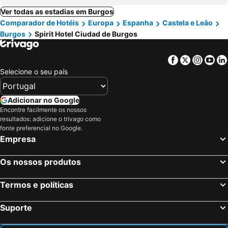
Ver todas as estadias em Burgos
Comparador de Hotéis
Europa
Espanha
Castela e Leão
Burgos
Spirit Hotel Ciudad de Burgos
Facebook
Twitter
Insta
Yo
Selecione o seu país
Adicionar no Google
Encontre facilmente os nossos
resultados: adicione o trivago como
fonte preferencial no Google.
Empresa
Os nossos produtos
Termos e políticas
Suporte