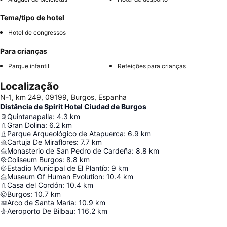
Tema/tipo de hotel
Hotel de congressos
Para crianças
Parque infantil
Refeições para crianças
Localização
N-1, km 249, 09199, Burgos, Espanha
Distância de Spirit Hotel Ciudad de Burgos
Quintanapalla
:
4.3
km
Gran Dolina
:
6.2
km
Parque Arqueológico de Atapuerca
:
6.9
km
Cartuja De Miraflores
:
7.7
km
Monasterio de San Pedro de Cardeña
:
8.8
km
Coliseum Burgos
:
8.8
km
Estadio Municipal de El Plantío
:
9
km
Museum Of Human Evolution
:
10.4
km
Casa del Cordón
:
10.4
km
Burgos
:
10.7
km
Arco de Santa María
:
10.9
km
Aeroporto De Bilbau
:
116.2
km