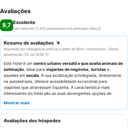
Avaliações
Excelente
8,7
com base em 12.422 pontuações nos principais
sites
Resumo de avaliações
Resumido por inteligência artificial a partir de 800+ comentários · Última
atualização: 30 Jul 2026
Este hotel é um
centro urbano versátil e que aceita animais de
estimação
, ideal para
viajantes de negócios
,
turistas
e
aqueles em
escala
. A sua localização privilegiada, diretamente
na autoestrada, oferece acessibilidade excecional para
viajantes que atravessam Espanha. A característica mais
interessante do hotel são as suas abrangentes opções de
carregamento de veículos elétricos
, incluindo instalações
Mostrar mais
exteriores e subterrâneas. Os hóspedes elogiam
consistentemente os
funcionários do hotel
pela sua simpatia e
prestabilidade excecionais, e o
buffet de pequeno-almoço
é
Avaliações dos hóspedes
sempre descrito como excelente. Para uma estadia mais