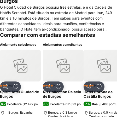
Burgos
O Hotel Ciudad de Burgos possuiu três estrelas, e é da Cadeia de
Hotéis Sercotel. Está situado na estrada de Madrid para Irun, 249
km e a 10 minutos de Burgos. Tem salões para eventos com
diferentes capacidades, ideais para reuniões, conferências e
banquetes. O Hotel tem ar-condicionado, possui acesso para
Comparar com estadias semelhantes
pessoas com mobilidade reduzida, estacionamento, ginásio,
internet, serviço de câmbio, lavandaria, parque infantil, entre outros.
Alojamento selecionado
Alojamentos semelhantes
Para os hóspedes que gostam de praticar desporto, está disponível
um campo de ténis. Para se desfrutar de uma bebida os hóspedes
têm à sua disponibilidade um bar e cafetaria. Tem serviço de
restaurante de segunda a sexta-feira e com pratos gastronómicos
locais e castelhanos. O pequeno almoço é serviço de buffet. Dispõe
de 126 quartos, que são exteriores e insonorizados sendo dois
adaptados para deficientes motores. Todos estão equipados com
kit de ar condicionado e aquecimento, casa de banho privativa com
Hotel
Hotel
Hotel
3 Estrelas
4 Estrelas
4 Estrelas
Partilhar
Adicionar aos favoritos
Partilhar
Adicionar aos favoritos
Partilhar
Adicionar
duche e secador de cabelo, secretária, telefone, televisão por
Spirit Hotel Ciudad de
NH Collection Palacio
Hotel Corona de
satélite e Pay TV, ligação à internet wi-fi e serviço de quartos
Burgos
de Burgos
Castilla Burgos
disponível 24 horas. Aceitam-se animais de estimação.
8,7
8,9
7,5
Excelente
(
12.422 pontuações
Excelente
)
(
12.823 pontuações
Boa
)
(
8.406 pont
Burgos, Espanha
Burgos, a 0.3 km de
Burgos, a 0.5 km d
Centro da cidade
Centro da cidade