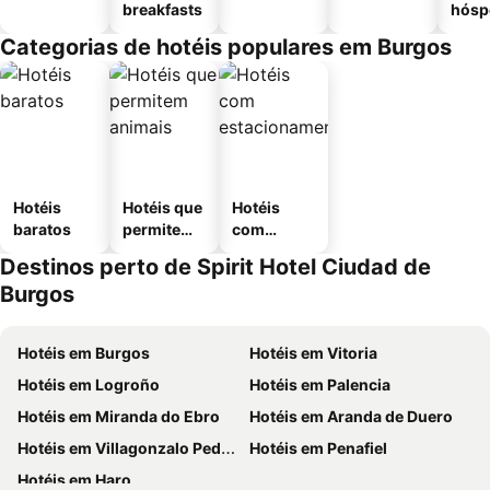
breakfasts
hósp
Categorias de hotéis populares em Burgos
Hotéis
Hotéis que
Hotéis
baratos
permitem
com
animais
estaciona
Destinos perto de Spirit Hotel Ciudad de
mento
Burgos
Hotéis em Burgos
Hotéis em Vitoria
Hotéis em Logroño
Hotéis em Palencia
Hotéis em Miranda do Ebro
Hotéis em Aranda de Duero
Hotéis em Villagonzalo Pedernales
Hotéis em Penafiel
Hotéis em Haro