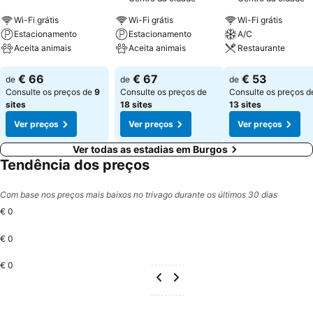
Wi-Fi grátis
Wi-Fi grátis
Wi-Fi grátis
Estacionamento
Estacionamento
A/C
Aceita animais
Aceita animais
Restaurante
Ver preços
Ver preços
Ver preços
€ 66
€ 67
€ 53
de
de
de
Consulte os preços de
9
Consulte os preços de
Consulte os preços d
sites
18 sites
13 sites
Ver preços
Ver preços
Ver preços
Ver todas as estadias em Burgos
Tendência dos preços
Com base nos preços mais baixos no trivago durante os últimos 30 dias
€ 0
€ 0
€ 0