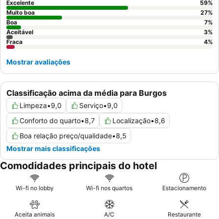
tranquila, os hóspedes devem considerar solicitar um quarto
Excelente
59
%
com vista para o jardim.
Muito boa
27
%
Boa
7
%
Aceitável
3
%
Fraca
4
%
Mostrar avaliações
Classificação acima da média para Burgos
Limpeza
•
9,0
Serviço
•
9,0
Conforto do quarto
•
8,7
Localização
•
8,6
Boa relação preço/qualidade
•
8,5
Mostrar mais classificações
Comodidades principais do hotel
Wi-fi no lobby
Wi-fi nos quartos
Estacionamento
Aceita animais
A/C
Restaurante