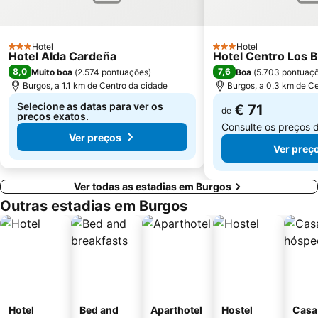
Hotel
Hotel
3 Estrelas
3 Estrelas
Hotel Alda Cardeña
Hotel Centro Los 
8,0
7,6
Muito boa
(
2.574 pontuações
)
Boa
(
5.703 pontuaç
Burgos, a 1.1 km de Centro da cidade
Burgos, a 0.3 km de C
Selecione as datas para ver os
€ 71
de
preços exatos.
Consulte os preços 
Ver preços
Ver preç
Ver todas as estadias em Burgos
Outras estadias em Burgos
Hotel
Bed and
Aparthotel
Hostel
Casa