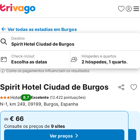
Favoritos
Iniciar
Me
Ver todas as estadias em Burgos
Destino
Spirit Hotel Ciudad de Burgos
Check-in/out
Hóspedes e quartos
Escolha as datas
2 hóspedes, 1 quarto.
Como os pagamentos influenciam os resultados
Spirit Hotel Ciudad de Burgos
Partilhar
Ad
Hotel
8,7
Excelente
(
12.422 pontuações
)
3 Estrelas
N-1, km 249, 09199, Burgos, Espanha
€ 66
€ 66
de
de
Consulte os preços de
9 sites
Consulte os preços de
9 sites
Ver preços
Ver preços