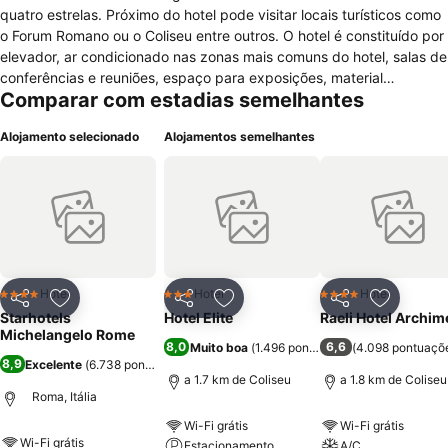
quatro estrelas. Próximo do hotel pode visitar locais turísticos como
o Forum Romano ou o Coliseu entre outros. O hotel é constituído por
elevador, ar condicionado nas zonas mais comuns do hotel, salas de
conferências e reuniões, espaço para exposições, material
Comparar com estadias semelhantes
tecnológico e cofre presente na recepção do hotel. Além disso pode
usufruir de restaurante, bar e espaço para convívio. Em relação aos
Alojamento selecionado
Alojamentos semelhantes
serviços existe no hotel serviços de lavandaria, de secretaria, de
babbysitter, de limusine, de quarto, de negócios, de câmbio,
médico presente para algum imprevisto e prestam assistência
turística. O hotel tem 179 quartos de hotel que estão equipados
com mesa de escritório, janelas que possuem vista, kit de costura,
cofre, telefone, ar condicionado, TV com canais por satélite, mini
bar, ajustamento de temperatura, objectos para uso na casa de
banho, são limpos todos os dias e são destinados a pessoas não
Hotel
Hotel
Hotel
4 Estrelas
3 Estrelas
4 Estrelas
Partilhar
Adicionar aos favoritos
Partilhar
Adicionar aos favoritos
Partilhar
Adicionar
fumadoras.
Starhotels
Hotel Elite
Raeli Hotel Archi
Michelangelo Rome
8,0
6,6
Muito boa
(
1.496 pontuações
(
)
4.098 pontuaçõ
8,9
Excelente
(
6.738 pontuações
)
a 1.7 km de Coliseu
a 1.8 km de Coliseu
Roma, Itália
Wi-Fi grátis
Wi-Fi grátis
Wi-Fi grátis
Estacionamento
A/C