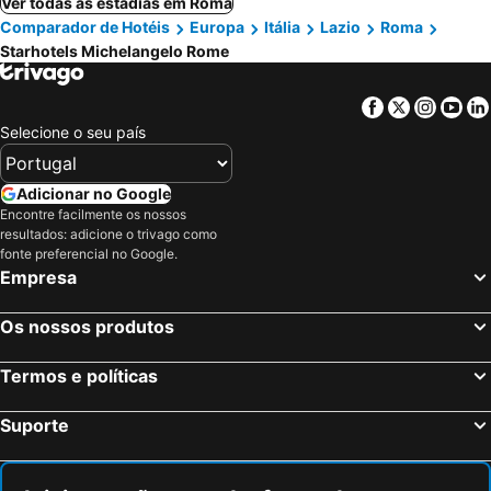
Ver todas as estadias em Roma
Comparador de Hotéis
Europa
Itália
Lazio
Roma
Starhotels Michelangelo Rome
Facebook
Twitter
Insta
Yo
Selecione o seu país
Adicionar no Google
Encontre facilmente os nossos
resultados: adicione o trivago como
fonte preferencial no Google.
Empresa
Os nossos produtos
Termos e políticas
Suporte