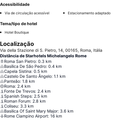
Acessibilidade
Via de circulação acessível
Estacionamento adaptado
Tema/tipo de hotel
Hotel Boutique
Localização
Via della Stazione di S. Pietro, 14, 00165, Roma, Itália
Distância de Starhotels Michelangelo Rome
Roma San Pietro
:
0.3
km
Basílica De São Pedro
:
0.4
km
Capela Sistina
:
0.5
km
Castelo De Santo Ângelo
:
1.1
km
Panteão
:
1.8
km
Roma
:
2.4
km
Fonte De Trevos
:
2.4
km
Spanish Steps
:
2.5
km
Roman Forum
:
2.8
km
Coliseu
:
3.3
km
Basilica Of Saint Mary Major
:
3.6
km
Rome Ciampino Airport
:
16
km