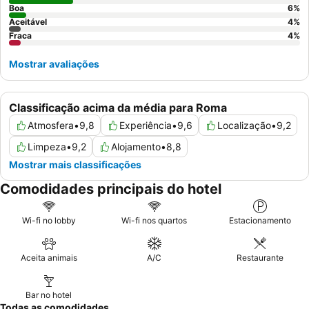
Boa
6
%
Aceitável
4
%
Fraca
4
%
Mostrar avaliações
Classificação acima da média para Roma
Atmosfera
•
9,8
Experiência
•
9,6
Localização
•
9,2
Limpeza
•
9,2
Alojamento
•
8,8
Mostrar mais classificações
Comodidades principais do hotel
Wi-fi no lobby
Wi-fi nos quartos
Estacionamento
Aceita animais
A/C
Restaurante
Bar no hotel
Todas as comodidades