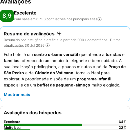
Avaliações
Excelente
8,9
com base em 6.738 pontuações nos principais
sites
Resumo de avaliações
Resumido por inteligência artificial a partir de 900+ comentários · Última
atualização: 30 Jul 2026
Este hotel é um
centro urbano versátil
que atende a
turistas
e
famílias
, oferecendo um ambiente elegante e bem cuidado. A
sua localização privilegiada, a poucos minutos a pé da
Praça de
São Pedro
e da
Cidade do Vaticano
, torna-o ideal para
explorar. A propriedade dispõe de um
programa infantil
especial e de um
buffet de pequeno-almoço
muito elogiado,
com uma vasta seleção de produtos frescos. Os hóspedes
Mostrar mais
elogiam consistentemente os
funcionários profissionais e
atenciosos
pela sua postura acolhedora e serviço eficiente.
Para um toque personalizado, os hóspedes podem utilizar o
Avaliações dos hóspedes
menu de almofadas
para maior conforto.
Excelente
64
%
Muito boa
22
%