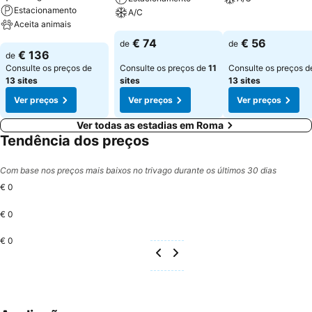
Estacionamento
A/C
Aceita animais
Ver preços
Ver preços
€ 74
€ 56
de
de
Ver preços
€ 136
de
Consulte os preços de
Consulte os preços de
11
Consulte os preços d
13 sites
sites
13 sites
Ver preços
Ver preços
Ver preços
Ver todas as estadias em Roma
Tendência dos preços
Com base nos preços mais baixos no trivago durante os últimos 30 dias
€ 0
€ 0
€ 0