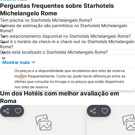
Basílica de Santa Maria Maggiore
Barberini - Fontana di Trevi Metro Station
Perguntas frequentes sobre Starhotels
International Airport Roma Ciampino
Praça de São Pedro
Michelangelo Rome
Trevi
Ostia
Tem piscina no Starhotels Michelangelo Rome?
Animais de estimação são permitidos no Starhotels Michelangelo
Lungotevere Castello & Vaticano
Museu Vaticano
Rome?
Tem estacionamento disponível no Starhotels Michelangelo Rome?
Via del Corso
Termas de Caracala
Qual é o horário de check-in e check-out no Starhotels Michelangelo
Colosseo Metro Station
Spagna Metro Station
Rome?
Onde está localizado o Starhotels Michelangelo Rome?
Estádio Olímpico de Roma
Parioli
Mostrar mais
La Santa Sede
La Sapienza - Città Universitaria
Os preços e a disponibilidade que recebemos dos sites de reserva
Fiera di Roma
Via Nazionale
mudam frequentemente. Como tal, pode haver diferenças entre as
Praça do Popolo
Via Veneto Rome
ofertas que consulta no trivago e os preços que estão disponíveis
nos sites de reserva.
Ostia Antica
Roma Ostiense Railway Station
Um dos Hotéis com melhor avaliação em
Nomentano - San Lorenzo
Piazza Campo de' Fiori
Roma
Stazione Tiburtina
Piazza della Repubblica
Partilhar
Adicionar aos favoritos
Partilhar
Adicionar aos
Galleria Borghese
Palazzetto dello Sport
Via Aurelia - Roma
Tiburtina Metro Station
Ottaviano - San Pietro - Musei Vaticani Metro Station
Fórum Romano