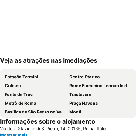
Veja as atrações nas imediações
Ampliar mapa
Estação Termini
Centro Storico
Coliseu
Rome Fiumicino Leonardo da Vinci International Airport
Fonte de Trevi
Trastevere
Metrô de Roma
Praça Navona
Basílica de São Pedro no Vaticano
Monti
Informações sobre o alojamento
Termini Metro Station
Praça de Espanha
Via della Stazione di S. Pietro, 14, 00165, Roma, Itália
Prati
Panteão
Mostrar mais