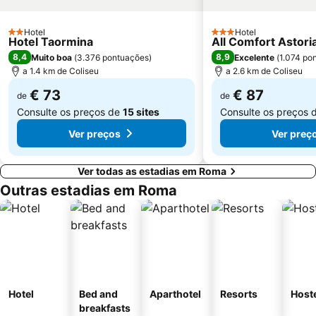
Lido di Ostia Levante
Santa Maria en Trastevere
Hotel
Hotel
Santa Cecilia in Trastevere
Cassia Flaminia
2 Estrelas
3 Estrelas
Hotel Taormina
All Comfort Astori
8,4
8,9
Muito boa
(
3.376 pontuações
)
Excelente
(
1.074 po
a 1.4 km de Coliseu
a 2.6 km de Coliseu
€ 73
€ 87
de
de
Consulte os preços de
15 sites
Consulte os preços 
Ver preços
Ver preç
Ver todas as estadias em Roma
Outras estadias em Roma
Hotel
Bed and
Aparthotel
Resorts
Host
breakfasts