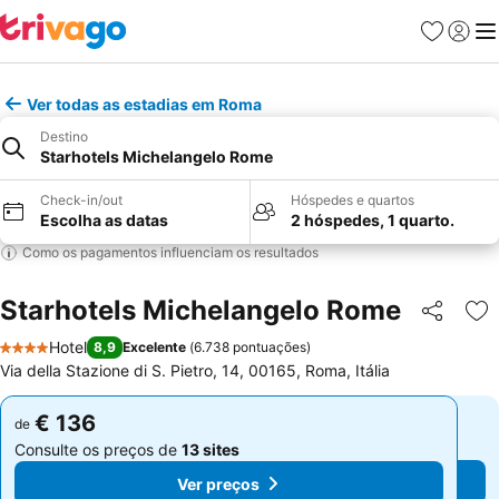
Favoritos
Iniciar
Me
Ver todas as estadias em Roma
Destino
Starhotels Michelangelo Rome
Check-in/out
Hóspedes e quartos
Escolha as datas
2 hóspedes, 1 quarto.
Como os pagamentos influenciam os resultados
Starhotels Michelangelo Rome
Partilhar
Ad
Hotel
8,9
Excelente
(
6.738 pontuações
)
4 Estrelas
Via della Stazione di S. Pietro, 14, 00165, Roma, Itália
€ 136
€ 136
de
de
Consulte os preços de
13 sites
Consulte os preços de
13 sites
Ver preços
Ver preços