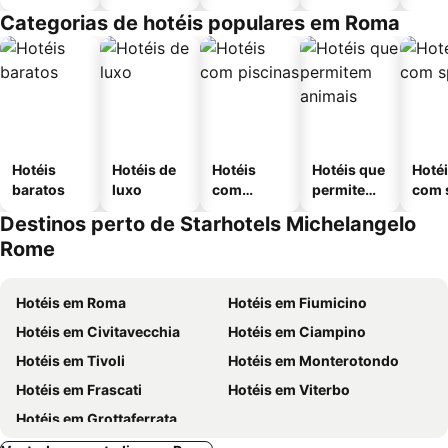
Categorias de hotéis populares em Roma
Hotéis
Hotéis de
Hotéis
Hotéis que
Hoté
baratos
luxo
com
permitem
com 
piscinas
animais
Destinos perto de Starhotels Michelangelo
Rome
Hotéis em Roma
Hotéis em Fiumicino
Hotéis em Civitavecchia
Hotéis em Ciampino
Hotéis em Tivoli
Hotéis em Monterotondo
Hotéis em Frascati
Hotéis em Viterbo
Hotéis em Grottaferrata