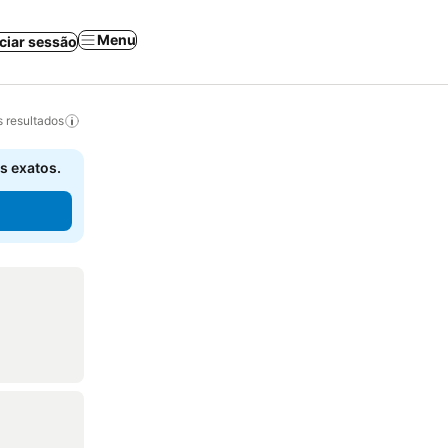
Menu
iciar sessão
 resultados
s exatos.