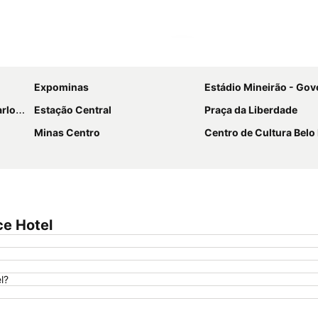
Ampliar mapa
Expominas
Estádio Mineirão - Governador Mag
ndrade
Estação Central
Praça da Liberdade
Minas Centro
Centro de Cultura Belo
ce Hotel
l?