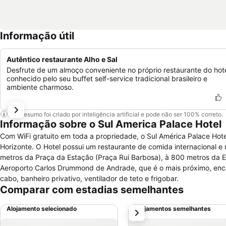
Informação útil
Autêntico restaurante Alho e Sal
Desfrute de um almoço conveniente no próprio restaurante do hote
conhecido pelo seu buffet self-service tradicional brasileiro e
ambiente charmoso.
Este resumo foi criado por inteligência artificial e pode não ser 100% correto.
Informação sobre o Sul America Palace Hotel
Com WiFi gratuito em toda a propriedade, o Sul América Palace H
Horizonte. O Hotel possui um restaurante de comida internacional e
metros da Praça da Estação (Praça Rui Barbosa), à 800 metros da Es
Aeroporto Carlos Drummond de Andrade, que é o mais próximo, encontra-se a 8 km de distância. T
cabo, banheiro privativo, ventilador de teto e frigobar.
Comparar com estadias semelhantes
Alojamento selecionado
Alojamentos semelhantes
próximo