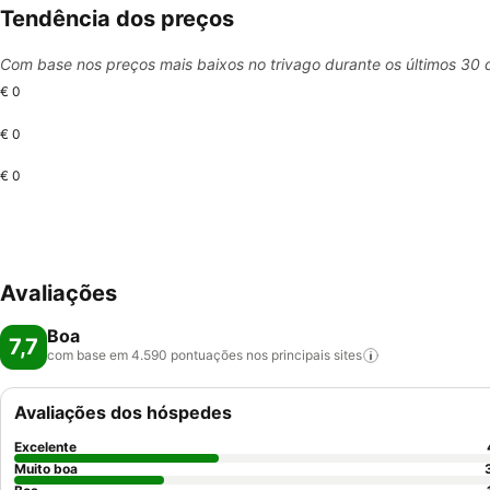
Tendência dos preços
Com base nos preços mais baixos no trivago durante os últimos 30 
€ 0
€ 0
€ 0
Avaliações
Boa
7,7
com base em 4.590 pontuações nos principais
sites
Avaliações dos hóspedes
Excelente
Muito boa