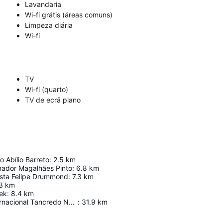
Lavandaria
Wi-fi grátis (áreas comuns)
Limpeza diária
Wi-fi
TV
Wi-fi (quarto)
TV de ecrã plano
o Abílio Barreto
:
2.5
km
nador Magalhães Pinto
:
6.8
km
ista Felipe Drummond
:
7.3
km
3
km
ek
:
8.4
km
Aeroporto Internacional Tancredo Neves
:
31.9
km