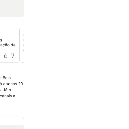
Arquitetura neoclássica histórica
s
Faça uma viagem no tempo neste edifício histórico de 
oração de
apresenta uma decoração vintage preservada, tetos al
grande átrio.
e Belo
 à apenas 20
. Já o