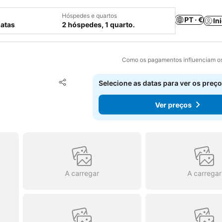
Hóspedes e quartos
PT · €
In
datas
2 hóspedes, 1 quarto.
Como os pagamentos influenciam os
Adicionar aos favoritos
Selecione as datas para ver os preço
Partilhar
Ver preços
A carregar
A carregar