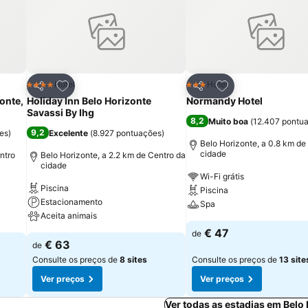
itos
Adicionar aos favoritos
Adicionar aos fav
Hotel
Hotel
4 Estrelas
3 Estrelas
Partilhar
Partilhar
onte,
Holiday Inn Belo Horizonte
Normandy Hotel
Savassi By Ihg
8,2
Muito boa
(
12.407 pontu
9,2
es
)
Excelente
(
8.927 pontuações
)
Belo Horizonte, a 0.8 km de
cidade
ntro
Belo Horizonte, a 2.2 km de Centro da
cidade
Wi-Fi grátis
Piscina
Piscina
Estacionamento
Spa
Aceita animais
€ 47
de
€ 63
de
Consulte os preços de
8 sites
Consulte os preços de
13 site
Ver preços
Ver preços
Ver todas as estadias em Belo