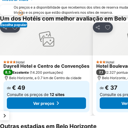
Os preços e a disponibilidade que recebemos dos sites de reserva muda
trivago e os preços que estão disponíveis nos sites de reserva.
Um dos Hotéis com melhor avaliação em Belo
Escolha popular
Adicionar aos favoritos
Adicionar 
Partilhar
Partilhar
Hotel
Hotel
4 Estrelas
3 Estrelas
Dayrell Hotel e Centro de Convenções
Hotel Bouleva
8,5
7,1
Excelente
(
14.200 pontuações
)
(
2.327 pontu
Belo Horizonte, a 0.7 km de Centro da cidade
Belo Horizonte, 
€ 49
€ 37
de
de
Consulte os preços de
12 sites
Consulte os p
Ver preços
Ver
Outras estadias em Belo Horizonte