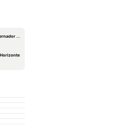
alhães Pinto
 Horizonte