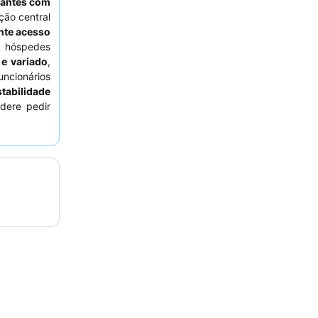
jantes com
ção central
nte acesso
 hóspedes
e variado
,
uncionários
tabilidade
idere pedir