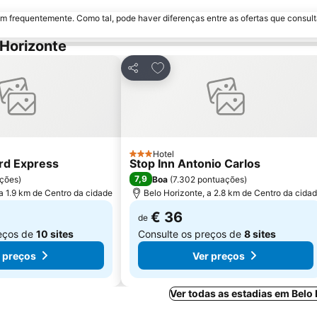
m frequentemente. Como tal, pode haver diferenças entre as ofertas que consult
 Horizonte
aos favoritos
Adicionar aos favoritos
Partilhar
Hotel
3 Estrelas
rd Express
Stop Inn Antonio Carlos
7,9
ações
)
Boa
(
7.302 pontuações
)
a 1.9 km de Centro da cidade
Belo Horizonte, a 2.8 km de Centro da cida
€ 36
de
reços de
10 sites
Consulte os preços de
8 sites
 preços
Ver preços
Ver todas as estadias em Belo