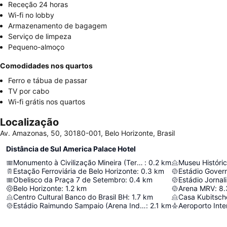
Receção 24 horas
Wi-fi no lobby
Armazenamento de bagagem
Serviço de limpeza
Pequeno-almoço
Comodidades nos quartos
Ferro e tábua de passar
TV por cabo
Wi-fi grátis nos quartos
Localização
Av. Amazonas, 50, 30180-001, Belo Horizonte, Brasil
Distância de Sul America Palace Hotel
Monumento à Civilização Mineira (Terra Mineira)
:
0.2
km
Museu Históric
Estação Ferroviária de Belo Horizonte
:
0.3
km
Estádio Gover
Obelisco da Praça 7 de Setembro
:
0.4
km
Estádio Jornal
Belo Horizonte
:
1.2
km
Arena MRV
:
8.
Centro Cultural Banco do Brasil BH
:
1.7
km
Casa Kubitsch
Estádio Raimundo Sampaio (Arena Independência)
:
2.1
km