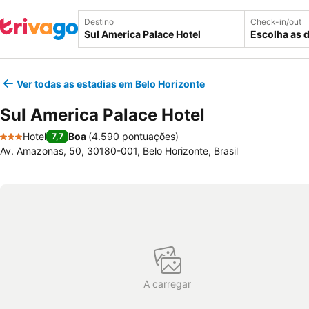
Destino
Check-in/out
Escolha as 
Ver todas as estadias em Belo Horizonte
Sul America Palace Hotel
Hotel
Boa
(
4.590 pontuações
)
7,7
3 Estrelas
Av. Amazonas, 50, 30180-001, Belo Horizonte, Brasil
A carregar