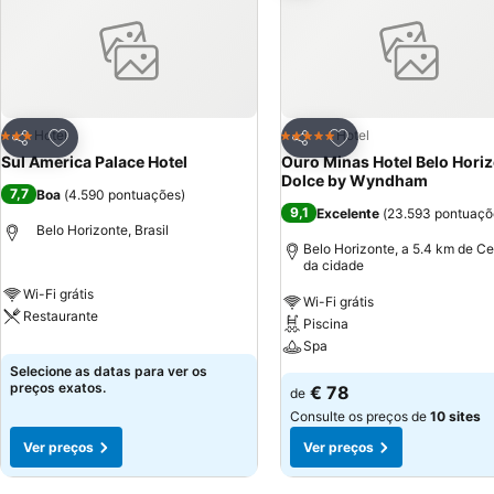
Adicionar aos favoritos
Adicionar aos favor
Hotel
Hotel
3 Estrelas
5 Estrelas
Partilhar
Partilhar
Sul America Palace Hotel
Ouro Minas Hotel Belo Horiz
Dolce by Wyndham
7,7
Boa
(
4.590 pontuações
)
9,1
Excelente
(
23.593 pontuaçõ
Belo Horizonte, Brasil
Belo Horizonte, a 5.4 km de Ce
da cidade
Wi-Fi grátis
Wi-Fi grátis
Restaurante
Piscina
Spa
Selecione as datas para ver os
preços exatos.
€ 78
de
Consulte os preços de
10 sites
Ver preços
Ver preços