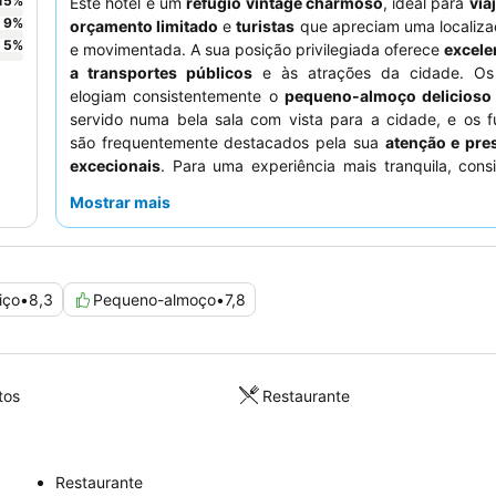
15
%
Este hotel é um
refúgio vintage charmoso
, ideal para
via
9
%
orçamento limitado
e
turistas
que apreciam uma localiza
5
%
e movimentada. A sua posição privilegiada oferece
excele
a transportes públicos
e às atrações da cidade. Os
elogiam consistentemente o
pequeno-almoço delicioso 
servido numa bela sala com vista para a cidade, e os f
são frequentemente destacados pela sua
atenção e pres
excecionais
. Para uma experiência mais tranquila, cons
um quarto longe da rua.
Mostrar mais
iço
•
8,3
Pequeno-almoço
•
7,8
tos
Restaurante
Restaurante