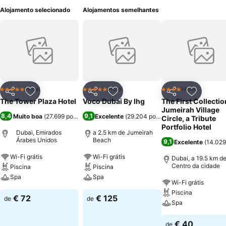
Alojamento selecionado
Alojamentos semelhantes
Hotel
Hotel
Hotel
5 Estrelas
5 Estrelas
4 Estrelas
Partilhar
Adicionar aos favoritos
Partilhar
Adicionar aos favoritos
Partilhar
Adicionar
The Tower Plaza Hotel
Voco Dubai By Ihg
The First Collectio
Jumeirah Village
8,4
9,1
Muito boa
(
27.699 pontuações
Excelente
)
(
29.204 pontuações
)
Circle, a Tribute
Portfolio Hotel
Dubai, Emirados
a 2.5 km de Jumeirah
Árabes Unidos
Beach
9,1
Excelente
(
14.029
Wi-Fi grátis
Wi-Fi grátis
Dubai, a 19.5 km d
Centro da cidade
Piscina
Piscina
Spa
Spa
Wi-Fi grátis
Piscina
€ 72
€ 125
de
de
Spa
€ 40
de