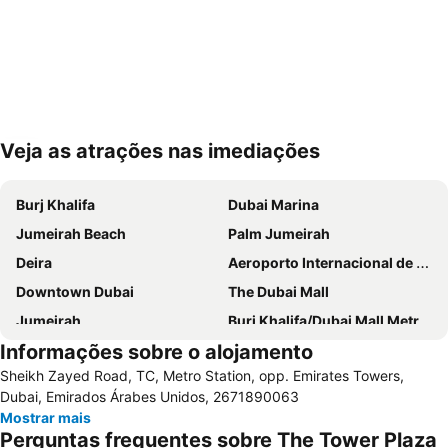
Veja as atrações nas imediações
Ampliar mapa
Burj Khalifa
Dubai Marina
Jumeirah Beach
Palm Jumeirah
Deira
Aeroporto Internacional de Dubai
Downtown Dubai
The Dubai Mall
Jumeirah
Burj Khalifa/Dubai Mall Metro Station
Informações sobre o alojamento
Dubai World Trade Centre
Al Barsha Dubai
Sheikh Zayed Road, TC, Metro Station, opp. Emirates Towers,
Business Bay
Dubai Festival City
Dubai, Emirados Árabes Unidos, 2671890063
Deira City Centre Metro Station
Sheikh Zayed Road
Mostrar mais
Perguntas frequentes sobre The Tower Plaza
Deira City Center Mall
Jumeirah Beach Residence