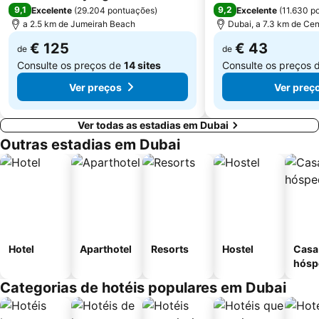
Oud Metha
Union Metro Station
9,1
9,2
Excelente
(
29.204 pontuações
)
Excelente
(
11.630 p
a 2.5 km de Jumeirah Beach
Dubai, a 7.3 km de Cen
€ 125
€ 43
de
de
Consulte os preços de
14 sites
Consulte os preços 
Ver preços
Ver preç
Ver todas as estadias em Dubai
Outras estadias em Dubai
Hotel
Aparthotel
Resorts
Hostel
Casa
hósp
Categorias de hotéis populares em Dubai