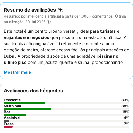
Resumo de avaliações
Resumido por inteligência artificial a partir de 1.000+ comentários · Última
atualização: 30 Jul 2026
Este hotel é um centro urbano versátil, ideal para
turistas
e
viajantes em negócios
que procuram uma estadia dinâmica. A
sua localização inigualável, diretamente em frente a uma
estação de metro, oferece acesso fácil às principais atrações do
Dubai. A propriedade dispõe de uma agradável
piscina no
último piso
com um jacuzzi quente e sauna, proporcionando
uma fuga relaxante. Os hóspedes elogiam consistentemente os
Mostrar mais
funcionários simpáticos e prestativos
e o extenso e variado
buffet de pequeno-almoço
. Para uma experiência mais
tranquila, os hóspedes devem solicitar um quarto num andar
Avaliações dos hóspedes
superior com vista.
Excelente
33
%
Muito boa
38
%
Boa
18
%
Aceitável
4
%
Fraca
7
%