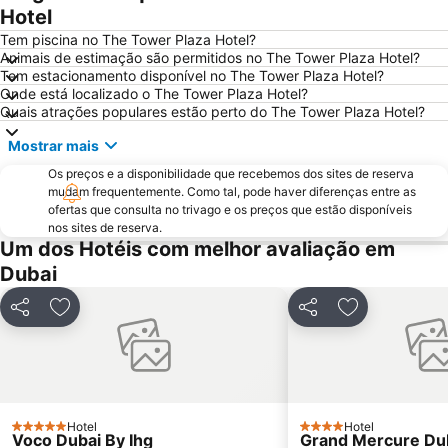
Hotel
Bur Dubai
Burj KhalifaDubai Mall Metro Station
Tem piscina no The Tower Plaza Hotel?
Dubai Metro
Al Rigga
Animais de estimação são permitidos no The Tower Plaza Hotel?
Tem estacionamento disponível no The Tower Plaza Hotel?
GULFOOD EXHIBITION
Dubai Creek
Onde está localizado o The Tower Plaza Hotel?
Airport Terminal 3 Metro Station
Al Qusais
Quais atrações populares estão perto do The Tower Plaza Hotel?
Sharjah City Center
DMCC Metro Station
Mostrar mais
DUBAI INTERNATIONAL BOAT SHOW
Jumeirah Emirates Towers
Os preços e a disponibilidade que recebemos dos sites de reserva
Business Bay Metro Station
Mall of the Emirates
mudam frequentemente. Como tal, pode haver diferenças entre as
ofertas que consulta no trivago e os preços que estão disponíveis
Dubai Marina Mall
World Trade Centre Metro Station
nos sites de reserva.
Um dos Hotéis com melhor avaliação em
Dubai Aquarium & Underwater Zoo
Dubai Museum
Dubai
Dubai Media City
Al Maktoum International Airport
The Dubai Fountain
Wild Wadi Waterpark
Partilhar
Adicionar aos favoritos
Partilhar
Adicionar aos
Souk Madinat Jumeirah
Aquaventure Waterpark
Souq de Ouro
Airport Terminal 1 Metro Station
Umm Suqeim
Dubai Silicon Oasis
Dubai Investment Park
Palm Deira Metro Station
Hotel
Hotel
5 Estrelas
4 Estrelas
Voco Dubai By Ihg
Grand Mercure Dub