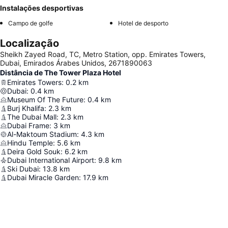
Instalações desportivas
Campo de golfe
Hotel de desporto
Localização
Sheikh Zayed Road, TC, Metro Station, opp. Emirates Towers,
Dubai, Emirados Árabes Unidos, 2671890063
Distância de The Tower Plaza Hotel
Emirates Towers
:
0.2
km
Dubai
:
0.4
km
Museum Of The Future
:
0.4
km
Burj Khalifa
:
2.3
km
The Dubai Mall
:
2.3
km
Dubai Frame
:
3
km
Al-Maktoum Stadium
:
4.3
km
Hindu Temple
:
5.6
km
Deira Gold Souk
:
6.2
km
Dubai International Airport
:
9.8
km
Ski Dubai
:
13.8
km
Dubai Miracle Garden
:
17.9
km