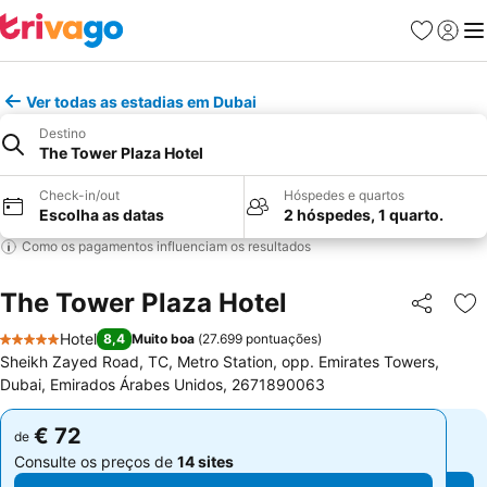
Favoritos
Iniciar
Me
Ver todas as estadias em Dubai
Destino
The Tower Plaza Hotel
Check-in/out
Hóspedes e quartos
Escolha as datas
2 hóspedes, 1 quarto.
Como os pagamentos influenciam os resultados
The Tower Plaza Hotel
Partilhar
Ad
Hotel
8,4
Muito boa
(
27.699 pontuações
)
5 Estrelas
Sheikh Zayed Road, TC, Metro Station, opp. Emirates Towers,
Dubai, Emirados Árabes Unidos, 2671890063
€ 72
€ 72
de
de
Consulte os preços de
14 sites
Consulte os preços de
14 sites