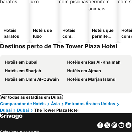
Hotéis
Hotéis de
Hotéis
Hotéis que
Hoté
baratos
luxo
com
permitem
com 
piscinas
animais
Destinos perto de The Tower Plaza Hotel
Hotéis em Dubai
Hotéis em Ras Al-Khaimah
Hotéis em Sharjah
Hotéis em Ajman
Hotéis em Umm Al-Quwain
Hotéis em Marjan Island
Ver todas as estadias em Dubai
Comparador de Hotéis
Ásia
Emirados Árabes Unidos
Dubai
Dubai
The Tower Plaza Hotel
Facebook
Twitter
Insta
Yo
Selecione o seu país