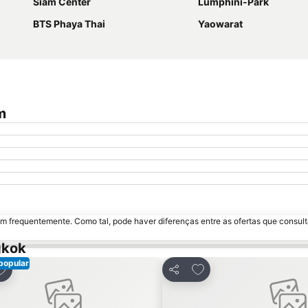
Siam Center
Lumphini-Park
BTS Phaya Thai
Yaowarat
m
m frequentemente. Como tal, pode haver diferenças entre as ofertas que consult
gkok
popular
dicionar aos favoritos
Adicionar aos favorito
har
Partilhar