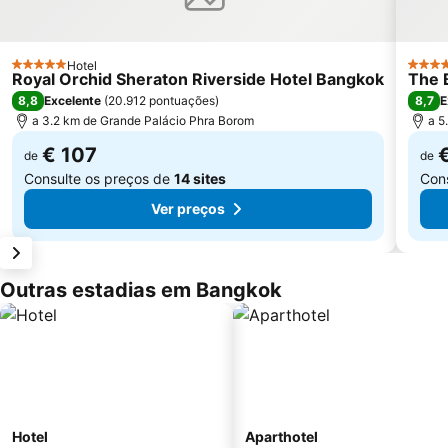
Hotel
5 Estrelas
5 Estr
Royal Orchid Sheraton Riverside Hotel Bangkok
The 
8,8
8,7
Excelente
(
20.912 pontuações
)
E
a 3.2 km de Grande Palácio Phra Borom
a 5
€ 107
de
de
Consulte os preços de
14 sites
Con
Ver preços
Outras estadias em Bangkok
Hotel
Aparthotel