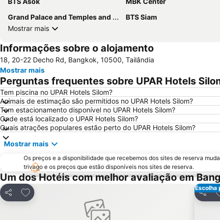
BTS Asok
MBK Center
Grand Palace and Temples and City Tour
BTS Siam
Mostrar mais
Informações sobre o alojamento
18, 20-22 Decho Rd, Bangkok, 10500, Tailândia
Mostrar mais
Perguntas frequentes sobre UPAR Hotels Silo
Tem piscina no UPAR Hotels Silom?
Animais de estimação são permitidos no UPAR Hotels Silom?
Tem estacionamento disponível no UPAR Hotels Silom?
Onde está localizado o UPAR Hotels Silom?
Quais atrações populares estão perto do UPAR Hotels Silom?
Mostrar mais
Os preços e a disponibilidade que recebemos dos sites de reserva muda
trivago e os preços que estão disponíveis nos sites de reserva.
Um dos Hotéis com melhor avaliação em Ban
Escolha 
Adicionar aos favoritos
A
Partilhar
Partil