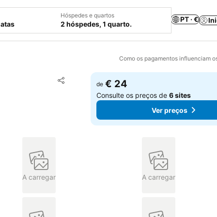
Hóspedes e quartos
PT · €
In
datas
2 hóspedes, 1 quarto.
Como os pagamentos influenciam os
Adicionar aos favoritos
€ 24
de
Partilhar
Consulte os preços de
6 sites
Ver preços
A carregar
A carregar