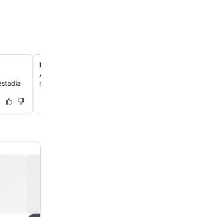
Perto do Buddy's Bar
Aproveite a conveniência do Buddy's Bar, localizado do
estadia
rua, oferecendo uma opção fácil para o entretenimento 