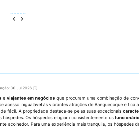
ização: 30 Jul 2026
s
e
viajantes em negócios
que procuram uma combinação de conv
ece acesso inigualável às vibrantes atrações de Banguecoque e fica 
ade fácil. A propriedade destaca-se pelas suas excecionais
caracte
 os hóspedes. Os hóspedes elogiam consistentemente os
funcionári
ente acolhedor. Para uma experiência mais tranquila, os hóspedes 