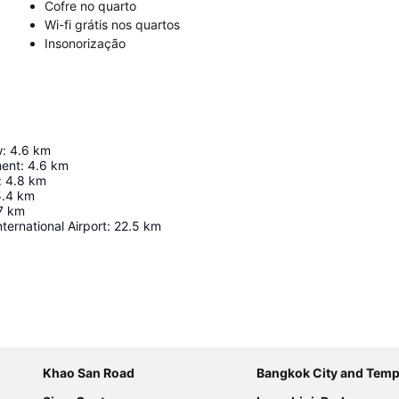
Cofre no quarto
Wi-fi grátis nos quartos
Insonorização
w
:
4.6
km
ment
:
4.6
km
:
4.8
km
5.4
km
7
km
ernational Airport
:
22.5
km
Ampliar mapa
Khao San Road
Bangkok City and Temp