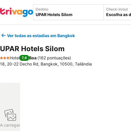
Destino
Check-in/out
Escolha as 
Ver todas as estadias em Bangkok
UPAR Hotels Silom
Hotel
Boa
(
162 pontuações
)
7,6
3 Estrelas
18, 20-22 Decho Rd, Bangkok, 10500, Tailândia
A carregar