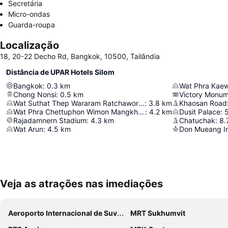
Secretária
Micro-ondas
Guarda-roupa
Localização
18, 20-22 Decho Rd, Bangkok, 10500, Tailândia
Distância de UPAR Hotels Silom
Bangkok
:
0.3
km
Wat Phra Kae
Chong Nonsi
:
0.5
km
Victory Monu
Wat Suthat Thep Wararam Ratchaworamahawihan
:
3.8
km
Khaosan Road
Wat Phra Chettuphon Wimon Mangkhalaram Ratchaworamahawihan
:
4.2
km
Dusit Palace
:
Rajadamnern Stadium
:
4.3
km
Chatuchak
:
8.
Wat Arun
:
4.5
km
Don Mueang Int
Veja as atrações nas imediações
Aeroporto Internacional de Suvarnabhumi
MRT Sukhumvit