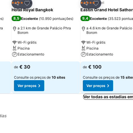
itos
Adicionar aos favoritos
Adicionar aos fav
Hotel
Hotel
4 Estrelas
5 Estrelas
Partilhar
Partilhar
Hotel Royal Bangkok
Eastin Grand Hotel Satho
8,5
9,4
es
)
Excelente
(
10.950 pontuações
)
Excelente
(
35.523 pontu
ra
a 2.1 km de Grande Palácio Phra
a 4.6 km de Grande Palácio
Borom
Borom
Wi-Fi grátis
Wi-Fi grátis
Piscina
Piscina
Estacionamento
Estacionamento
€ 30
€ 100
de
de
Consulte os preços de
10 sites
Consulte os preços de
15 site
Ver preços
Ver preços
Ver todas as estadias e
dias