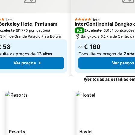
Hotel
Hotel
elas
5 Estrelas
Berkeley Hotel Pratunam
InterContinental Bangko
9,2
xcelente
(
81.770 pontuações
)
Excelente
(
3.031 pontuações
.3 km de Grande Palácio Phra Borom
Bangkok, a 6.2 km de Centro da
€ 58
€ 160
de
sulte os preços de
13 sites
Consulte os preços de
7 site
Ver preços
Ver preços
Ver todas as estadias e
Resorts
Hostel