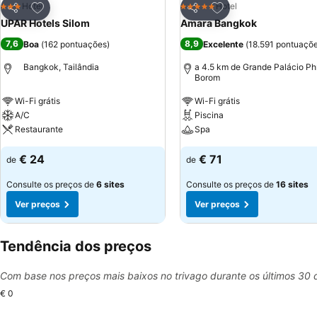
Adicionar aos favoritos
Adicionar aos favor
Hotel
Hotel
3 Estrelas
5 Estrelas
Partilhar
Partilhar
UPAR Hotels Silom
Amara Bangkok
7,6
8,9
Boa
(
162 pontuações
)
Excelente
(
18.591 pontuaçõ
Bangkok, Tailândia
a 4.5 km de Grande Palácio Ph
Borom
Wi-Fi grátis
Wi-Fi grátis
A/C
Piscina
Restaurante
Spa
€ 24
€ 71
de
de
Consulte os preços de
6 sites
Consulte os preços de
16 sites
Ver preços
Ver preços
Tendência dos preços
Com base nos preços mais baixos no trivago durante os últimos 30 
€ 0