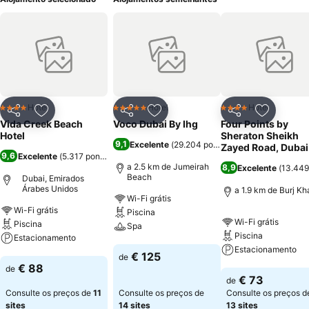
Hotel
Hotel
Hotel
4 Estrelas
5 Estrelas
4 Estrelas
Partilhar
Adicionar aos favoritos
Partilhar
Adicionar aos favoritos
Partilhar
Adicionar
Vida Creek Beach
Voco Dubai By Ihg
Four Points by
Hotel
Sheraton Sheikh
9,1
Excelente
(
29.204 pontuações
)
Zayed Road, Dubai
9,6
Excelente
(
5.317 pontuações
)
a 2.5 km de Jumeirah
8,9
Excelente
(
13.449
Beach
Dubai, Emirados
Árabes Unidos
a 1.9 km de Burj Kha
Wi-Fi grátis
Wi-Fi grátis
Piscina
Wi-Fi grátis
Piscina
Spa
Piscina
Estacionamento
Estacionamento
Ver preços
€ 125
de
Ver preços
€ 88
de
Ver preços
€ 73
de
Consulte os preços de
11
Consulte os preços de
Consulte os preços d
sites
14 sites
13 sites