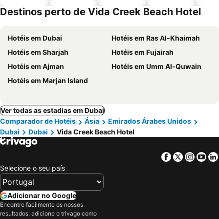
piscinas
animais
Destinos perto de Vida Creek Beach Hotel
Hotéis em Dubai
Hotéis em Ras Al-Khaimah
Hotéis em Sharjah
Hotéis em Fujairah
Hotéis em Ajman
Hotéis em Umm Al-Quwain
Hotéis em Marjan Island
Ver todas as estadias em Dubai
Comparador de Hotéis
Ásia
Emirados Árabes Unidos
Dubai
Dubai
Vida Creek Beach Hotel
Facebook
Twitter
Insta
Yo
Selecione o seu país
Adicionar no Google
Encontre facilmente os nossos
resultados: adicione o trivago como