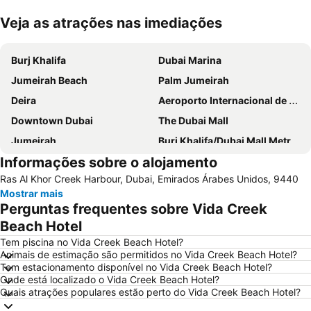
Veja as atrações nas imediações
Ampliar mapa
Burj Khalifa
Dubai Marina
Jumeirah Beach
Palm Jumeirah
Deira
Aeroporto Internacional de Dubai
Downtown Dubai
The Dubai Mall
Jumeirah
Burj Khalifa/Dubai Mall Metro Station
Informações sobre o alojamento
Dubai World Trade Centre
Al Barsha Dubai
Ras Al Khor Creek Harbour, Dubai, Emirados Árabes Unidos, 9440
Business Bay
Dubai Festival City
Mostrar mais
Deira City Centre Metro Station
Sheikh Zayed Road
Perguntas frequentes sobre Vida Creek
Deira City Center Mall
Jumeirah Beach Residence
Beach Hotel
Bur Dubai
Burj KhalifaDubai Mall Metro Station
Tem piscina no Vida Creek Beach Hotel?
Animais de estimação são permitidos no Vida Creek Beach Hotel?
Dubai Metro
Al Rigga
Tem estacionamento disponível no Vida Creek Beach Hotel?
Onde está localizado o Vida Creek Beach Hotel?
Dubai Creek
GULFOOD EXHIBITION
Quais atrações populares estão perto do Vida Creek Beach Hotel?
Airport Terminal 3 Metro Station
Al Qusais