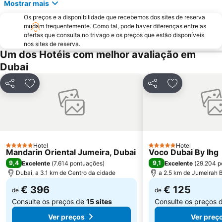
Mostrar mais
Sharjah City Center
Jumeirah Emirates Towers
Os preços e a disponibilidade que recebemos dos sites de reserva
DMCC Metro Station
DUBAI INTERNATIONAL BOAT SHOW
mudam frequentemente. Como tal, pode haver diferenças entre as
ofertas que consulta no trivago e os preços que estão disponíveis
Business Bay Metro Station
Mall of the Emirates
nos sites de reserva.
Dubai Marina Mall
World Trade Centre Metro Station
Um dos Hotéis com melhor avaliação em
Dubai
Dubai Aquarium & Underwater Zoo
Dubai Museum
Dubai Media City
Al Maktoum International Airport
Partilhar
Adicionar aos favoritos
Partilhar
Adicionar aos
The Dubai Fountain
Wild Wadi Waterpark
Souk Madinat Jumeirah
Aquaventure Waterpark
Airport Terminal 1 Metro Station
Souq de Ouro
Dubai Silicon Oasis
Umm Suqeim
Hotel
Hotel
5 Estrelas
5 Estrelas
Mandarin Oriental Jumeira, Dubai
Dubai Investment Park
Dubai Tennis Stadium
Voco Dubai By Ihg
9,4
9,1
Excelente
(
7.614 pontuações
)
Excelente
(
29.204 p
Oud Metha
Nadd Al Shiba
Dubai, a 3.1 km de Centro da cidade
a 2.5 km de Jumeirah 
€ 396
€ 125
de
de
Consulte os preços de
15 sites
Consulte os preços 
Ver preços
Ver preç