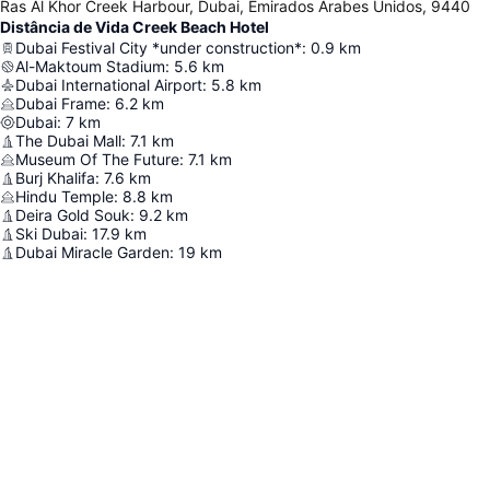
Ras Al Khor Creek Harbour, Dubai, Emirados Árabes Unidos, 9440
Distância de Vida Creek Beach Hotel
Dubai Festival City *under construction*
:
0.9
km
Al-Maktoum Stadium
:
5.6
km
Dubai International Airport
:
5.8
km
Dubai Frame
:
6.2
km
Dubai
:
7
km
The Dubai Mall
:
7.1
km
Museum Of The Future
:
7.1
km
Burj Khalifa
:
7.6
km
Hindu Temple
:
8.8
km
Deira Gold Souk
:
9.2
km
Ski Dubai
:
17.9
km
Dubai Miracle Garden
:
19
km