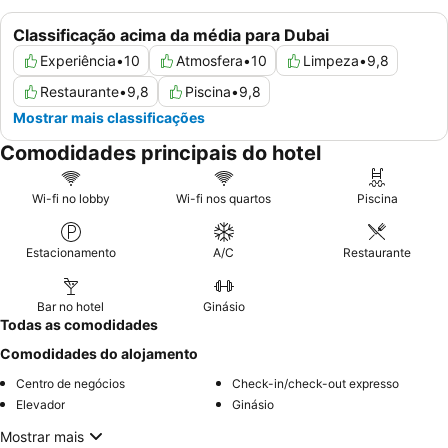
Classificação acima da média para Dubai
Experiência
•
10
Atmosfera
•
10
Limpeza
•
9,8
Restaurante
•
9,8
Piscina
•
9,8
Mostrar mais classificações
Comodidades principais do hotel
Wi-fi no lobby
Wi-fi nos quartos
Piscina
Estacionamento
A/C
Restaurante
Bar no hotel
Ginásio
Todas as comodidades
Comodidades do alojamento
Centro de negócios
Check-in/check-out expresso
Elevador
Ginásio
Mostrar mais