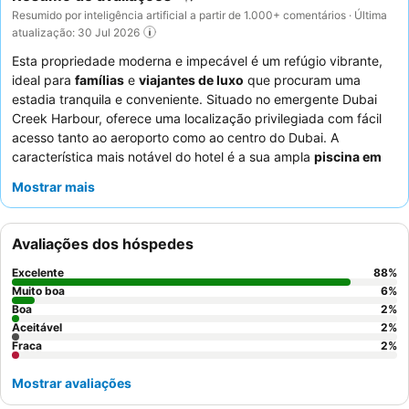
Resumido por inteligência artificial a partir de 1.000+ comentários · Última
atualização: 30 Jul 2026
Esta propriedade moderna e impecável é um refúgio vibrante,
ideal para
famílias
e
viajantes de luxo
que procuram uma
estadia tranquila e conveniente. Situado no emergente Dubai
Creek Harbour, oferece uma localização privilegiada com fácil
acesso tanto ao aeroporto como ao centro do Dubai. A
característica mais notável do hotel é a sua ampla
piscina em
forma de lagoa
com capacidade para ondas, proporcionando
Mostrar mais
diversão aquática única para todas as idades. Os hóspedes
elogiam consistentemente o serviço excecional e o
buffet de
pequeno-almoço
"de primeira qualidade" e diversificado. Para
Avaliações dos hóspedes
uma experiência melhorada, considere reservar um quarto num
andar superior para vistas cativantes.
Excelente
88
%
Muito boa
6
%
Boa
2
%
Aceitável
2
%
Fraca
2
%
Mostrar avaliações