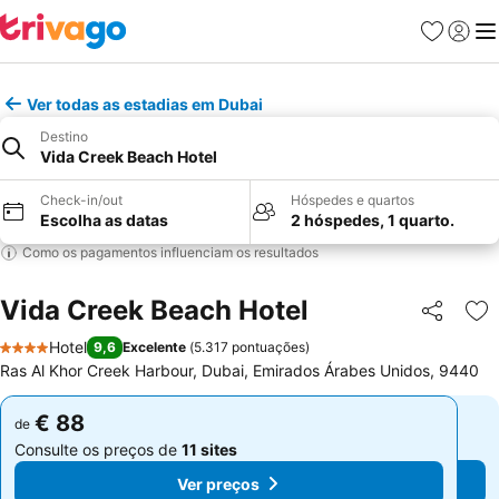
Favoritos
Iniciar
Me
Ver todas as estadias em Dubai
Destino
Vida Creek Beach Hotel
Check-in/out
Hóspedes e quartos
Escolha as datas
2 hóspedes, 1 quarto.
Como os pagamentos influenciam os resultados
Vida Creek Beach Hotel
Partilhar
Ad
Hotel
9,6
Excelente
(
5.317 pontuações
)
4 Estrelas
Ras Al Khor Creek Harbour, Dubai, Emirados Árabes Unidos, 9440
€ 88
€ 88
de
de
Consulte os preços de
11 sites
Consulte os preços de
11 sites
Ver preços
Ver preços