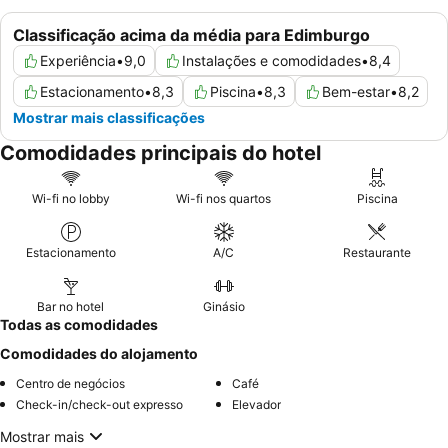
Classificação acima da média para Edimburgo
Experiência
•
9,0
Instalações e comodidades
•
8,4
Estacionamento
•
8,3
Piscina
•
8,3
Bem-estar
•
8,2
Mostrar mais classificações
Comodidades principais do hotel
Wi-fi no lobby
Wi-fi nos quartos
Piscina
Estacionamento
A/C
Restaurante
Bar no hotel
Ginásio
Todas as comodidades
Comodidades do alojamento
Centro de negócios
Café
Check-in/check-out expresso
Elevador
Mostrar mais