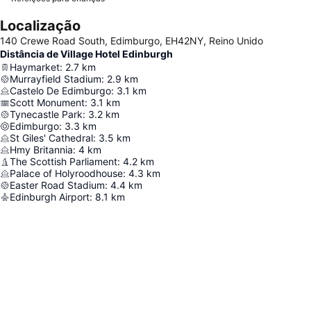
Localização
140 Crewe Road South, Edimburgo, EH42NY, Reino Unido
Distância de Village Hotel Edinburgh
Haymarket
:
2.7
km
Murrayfield Stadium
:
2.9
km
Castelo De Edimburgo
:
3.1
km
Scott Monument
:
3.1
km
Tynecastle Park
:
3.2
km
Edimburgo
:
3.3
km
St Giles' Cathedral
:
3.5
km
Hmy Britannia
:
4
km
The Scottish Parliament
:
4.2
km
Palace of Holyroodhouse
:
4.3
km
Easter Road Stadium
:
4.4
km
Edinburgh Airport
:
8.1
km