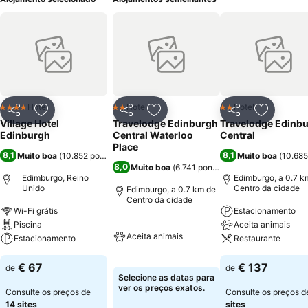
Hotel
Hotel
Hotel
4 Estrelas
2 Estrelas
2 Estrelas
Partilhar
Adicionar aos favoritos
Partilhar
Adicionar aos favoritos
Partilhar
Adicionar
Village Hotel
Travelodge Edinburgh
Travelodge Edinb
Edinburgh
Central Waterloo
Central
Place
8,1
8,1
Muito boa
(
10.852 pontuações
)
Muito boa
(
10.685
8,0
Muito boa
(
6.741 pontuações
)
Edimburgo, Reino
Edimburgo, a 0.7 k
Unido
Centro da cidade
Edimburgo, a 0.7 km de
Centro da cidade
Wi-Fi grátis
Estacionamento
Piscina
Aceita animais
Aceita animais
Estacionamento
Restaurante
€ 67
€ 137
de
de
Selecione as datas para
ver os preços exatos.
Consulte os preços de
Consulte os preços 
14 sites
sites