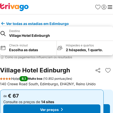
Favoritos
Iniciar
Me
Ver todas as estadias em Edimburgo
Destino
Village Hotel Edinburgh
Check-in/out
Hóspedes e quartos
Escolha as datas
2 hóspedes, 1 quarto.
Como os pagamentos influenciam os resultados
Village Hotel Edinburgh
Partilhar
Ad
Hotel
8,1
Muito boa
(
10.852 pontuações
)
4 Estrelas
140 Crewe Road South, Edimburgo, EH42NY, Reino Unido
€ 67
€ 67
de
de
Consulte os preços de
14 sites
Consulte os preços de
14 sites
Ver preços
Ver preços