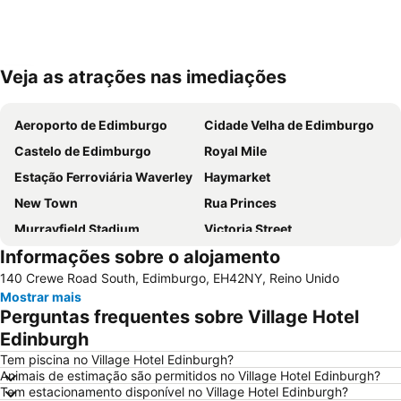
Veja as atrações nas imediações
Ampliar mapa
Aeroporto de Edimburgo
Cidade Velha de Edimburgo
Castelo de Edimburgo
Royal Mile
Estação Ferroviária Waverley
Haymarket
New Town
Rua Princes
Murrayfield Stadium
Victoria Street
Informações sobre o alojamento
Grassmarket
Galeria Nacional da Escócia
140 Crewe Road South, Edimburgo, EH42NY, Reino Unido
Museu Nacional da Escócia
Leith
Mostrar mais
City Art Centre
The Royal Mile Gallery
Perguntas frequentes sobre Village Hotel
St James Quarter
Rosslyn Chapel
Edinburgh
The Witchery by the Castle
Edinburgh Park
Tem piscina no Village Hotel Edinburgh?
Animais de estimação são permitidos no Village Hotel Edinburgh?
Stockbridge
Scott Monument
Tem estacionamento disponível no Village Hotel Edinburgh?