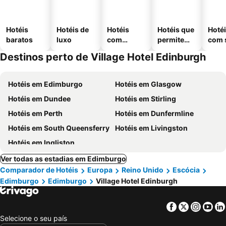
Hotéis
Hotéis de
Hotéis
Hotéis que
Hoté
baratos
luxo
com
permitem
com 
piscinas
animais
Destinos perto de Village Hotel Edinburgh
Hotéis em Edimburgo
Hotéis em Glasgow
Hotéis em Dundee
Hotéis em Stirling
Hotéis em Perth
Hotéis em Dunfermline
Hotéis em South Queensferry
Hotéis em Livingston
Hotéis em Ingliston
Ver todas as estadias em Edimburgo
Comparador de Hotéis
Europa
Reino Unido
Escócia
Edimburgo
Edimburgo
Village Hotel Edinburgh
Facebook
Twitter
Insta
Yo
Selecione o seu país