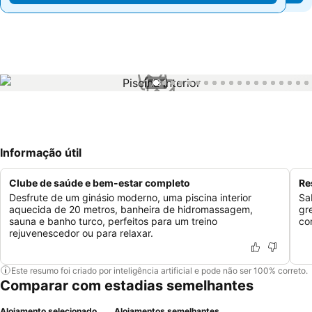
1 / 34
Informação útil
Clube de saúde e bem-estar completo
Re
Desfrute de um ginásio moderno, uma piscina interior
Sa
aquecida de 20 metros, banheira de hidromassagem,
gr
sauna e banho turco, perfeitos para um treino
co
rejuvenescedor ou para relaxar.
Este resumo foi criado por inteligência artificial e pode não ser 100% correto.
Comparar com estadias semelhantes
Alojamento selecionado
Alojamentos semelhantes