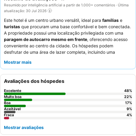
Resumido por inteligência artificial a partir de 1.000+ comentários · Última
atualização: 30 Jul 2026
Este hotel é um centro urbano versátil, ideal para
famílias
e
turistas
que procuram uma base confortável e bem conectada.
A propriedade possui uma localização privilegiada com uma
paragem de autocarro mesmo em frente
, oferecendo acesso
conveniente ao centro da cidade. Os hóspedes podem
desfrutar de uma área de lazer completa, incluindo uma
piscina
, ginásio, sauna, banho turco e jacuzzi. Os funcionários
Mostrar mais
recebem consistentemente elogios pelo seu serviço simpático e
prestável, complementando um buffet de pequeno-almoço que
se destaca pela sua variedade. Para uma experiência mais
Avaliações dos hóspedes
tranquila, os hóspedes podem preferir quartos virados para o
jardim.
Excelente
48
%
Muito boa
22
%
Boa
17
%
Aceitável
9
%
Fraca
4
%
Mostrar avaliações