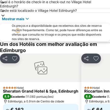
Qual é o horário de check-in e check-out no Village Hotel
Marchmont
Greyfriars Kirk
Edinburgh?
Cowgate
Edinburgh Zoo
Onde está localizado o Village Hotel Edinburgh?
Holyrood Park
Braid Hills
Mostrar mais
Portobello
Dean Village
Os preços e a disponibilidade que recebemos dos sites de reserva
mudam frequentemente. Como tal, pode haver diferenças entre as
Royal Botanic Garden Edinburgh
Davidson's Mains
ofertas que consulta no trivago e os preços que estão disponíveis
Rose Street
EICC
nos sites de reserva.
Um dos Hotéis com melhor avaliação em
Edinburgh Dungeon
Edinburgh Marathon Festival
Edimburgo
University of Edinburgh
Royal Terrace Gardens
Ocean Terminal
Morningside
Partilhar
Adicionar aos favoritos
Partilhar
Adicion
Currie
Gleneagles Golf Resort
Hotel
Hotel
5 Estrelas
3 Estrelas
Sheraton Grand Hotel & Spa, Edinburgh
Riccarton Inn
8,9
8,6
Excelente
(
11.083 pontuações
)
Excelente
(
1
Edimburgo, a 0.9 km de Centro da cidade
Edimburgo, a 9
€ 162
€ 64
de
de