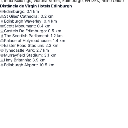
1, India Buildings, Victoria Street, Edimburgo, EH12EX, Reino Unido
Distância de Virgin Hotels Edinburgh
Edimburgo
:
0.1
km
St Giles' Cathedral
:
0.2
km
Edinburgh Waverley
:
0.4
km
Scott Monument
:
0.4
km
Castelo De Edimburgo
:
0.5
km
The Scottish Parliament
:
1.2
km
Palace of Holyroodhouse
:
1.4
km
Easter Road Stadium
:
2.3
km
Tynecastle Park
:
2.7
km
Murrayfield Stadium
:
3.1
km
Hmy Britannia
:
3.9
km
Edinburgh Airport
:
10.5
km