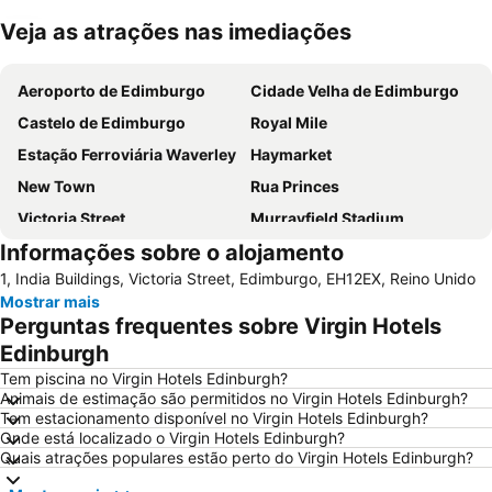
Veja as atrações nas imediações
Ampliar mapa
Aeroporto de Edimburgo
Cidade Velha de Edimburgo
Castelo de Edimburgo
Royal Mile
Estação Ferroviária Waverley
Haymarket
New Town
Rua Princes
Victoria Street
Murrayfield Stadium
Informações sobre o alojamento
Grassmarket
Museu Nacional da Escócia
1, India Buildings, Victoria Street, Edimburgo, EH12EX, Reino Unido
Galeria Nacional da Escócia
Leith
Mostrar mais
City Art Centre
The Royal Mile Gallery
Perguntas frequentes sobre Virgin Hotels
St James Quarter
Rosslyn Chapel
Edinburgh
The Witchery by the Castle
Edinburgh Park
Tem piscina no Virgin Hotels Edinburgh?
Animais de estimação são permitidos no Virgin Hotels Edinburgh?
Scott Monument
Marchmont
Tem estacionamento disponível no Virgin Hotels Edinburgh?
Onde está localizado o Virgin Hotels Edinburgh?
Stockbridge
Greyfriars Kirk
Quais atrações populares estão perto do Virgin Hotels Edinburgh?
Cowgate
Holyrood Park