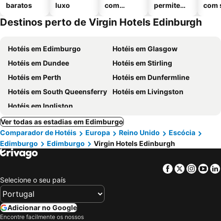
baratos
luxo
com
permitem
com 
piscinas
animais
Destinos perto de Virgin Hotels Edinburgh
Hotéis em Edimburgo
Hotéis em Glasgow
Hotéis em Dundee
Hotéis em Stirling
Hotéis em Perth
Hotéis em Dunfermline
Hotéis em South Queensferry
Hotéis em Livingston
Hotéis em Ingliston
Ver todas as estadias em Edimburgo
Comparador de Hotéis
Europa
Reino Unido
Escócia
Edimburgo
Edimburgo
Virgin Hotels Edinburgh
Facebook
Twitter
Insta
Yo
Selecione o seu país
Adicionar no Google
Encontre facilmente os nossos