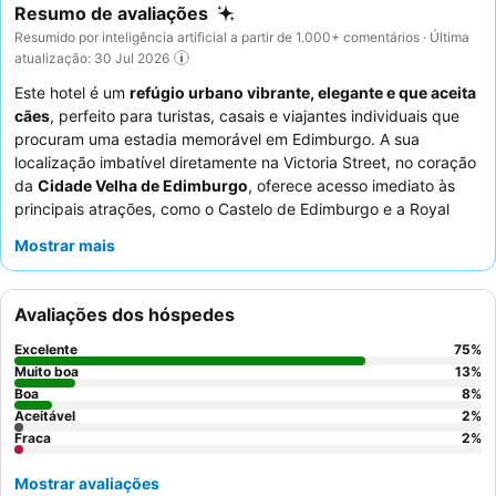
Resumo de avaliações
Resumido por inteligência artificial a partir de 1.000+ comentários · Última
atualização: 30 Jul 2026
Este hotel é um
refúgio urbano vibrante, elegante e que aceita
cães
, perfeito para turistas, casais e viajantes individuais que
procuram uma estadia memorável em Edimburgo. A sua
localização imbatível diretamente na Victoria Street, no coração
da
Cidade Velha de Edimburgo
, oferece acesso imediato às
principais atrações, como o Castelo de Edimburgo e a Royal
Mile. A comodidade de destaque da propriedade é o seu
Mostrar mais
terraço na cobertura
, que oferece vistas panorâmicas e uma
atmosfera relaxante. Os hóspedes elogiam consistentemente o
pessoal excecionalmente simpático e atencioso, e as diversas
Avaliações dos hóspedes
ofertas culinárias, particularmente o delicioso buffet de
pequeno-almoço no Eve e a memorável experiência
Excelente
75
%
gastronómica no Commons Club. Para uma experiência
Muito boa
13
%
verdadeiramente única, considere reservar um quarto com vista
Boa
8
%
Aceitável
2
%
para a movimentada Victoria Street.
Fraca
2
%
Mostrar avaliações