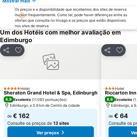
Mostrar mais
Braid Hills
Edinburgh Zoo
Os preços e a disponibilidade que recebemos dos sites de reserva
Portobello
Edinburgh Dungeon
mudam frequentemente. Como tal, pode haver diferenças entre as
ofertas que consulta no trivago e os preços que estão disponíveis
Edinburgh Marathon Festival
University of Edinburgh
nos sites de reserva.
Rose Street
EICC
Um dos Hotéis com melhor avaliação em
Edimburgo
Royal Terrace Gardens
Dean Village
Royal Botanic Garden Edinburgh
Morningside
Partilhar
Adicionar aos favoritos
Partilhar
Adicion
Ocean Terminal
Davidson's Mains
Currie
Hotel
Hotel
5 Estrelas
3 Estrelas
Sheraton Grand Hotel & Spa, Edinburgh
Riccarton Inn
8,9
8,6
Excelente
(
11.083 pontuações
)
Excelente
(
1
Edimburgo, a 0.9 km de Centro da cidade
Edimburgo, a 9
€ 162
€ 64
de
de
Consulte os preços de
13 sites
Consulte os p
Ver preços
Ve