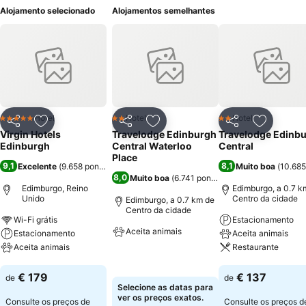
Alojamento selecionado
Alojamentos semelhantes
Hotel
Hotel
Hotel
5 Estrelas
2 Estrelas
2 Estrelas
Partilhar
Adicionar aos favoritos
Partilhar
Adicionar aos favoritos
Partilhar
Adicionar
Virgin Hotels
Travelodge Edinburgh
Travelodge Edinb
Edinburgh
Central Waterloo
Central
Place
9,1
8,1
Excelente
(
9.658 pontuações
)
Muito boa
(
10.685
8,0
Muito boa
(
6.741 pontuações
)
Edimburgo, Reino
Edimburgo, a 0.7 k
Unido
Centro da cidade
Edimburgo, a 0.7 km de
Centro da cidade
Wi-Fi grátis
Estacionamento
Aceita animais
Estacionamento
Aceita animais
Aceita animais
Restaurante
Ver preços
Ver preços
Ver preços
€ 179
€ 137
de
de
Selecione as datas para
ver os preços exatos.
Consulte os preços de
Consulte os preços 