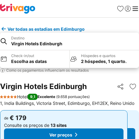
Favoritos
Iniciar
Me
Ver todas as estadias em Edimburgo
Destino
Virgin Hotels Edinburgh
Check-in/out
Hóspedes e quartos
Escolha as datas
2 hóspedes, 1 quarto.
Como os pagamentos influenciam os resultados
Virgin Hotels Edinburgh
Partilhar
Ad
Hotel
9,1
Excelente
(
9.658 pontuações
)
5 Estrelas
1, India Buildings, Victoria Street, Edimburgo, EH12EX, Reino Unido
€ 179
€ 179
de
de
Consulte os preços de
13 sites
Consulte os preços de
13 sites
Ver preços
Ver preços