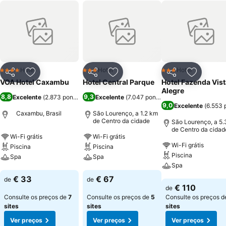
Hotel
Hotel
Hotel
4 Estrelas
3 Estrelas
3 Estrelas
Partilhar
Adicionar aos favoritos
Partilhar
Adicionar aos favoritos
Partilhar
Adicionar
VOA Hotel Caxambu
Hotel Central Parque
Hotel Fazenda Vist
Alegre
8,8
9,3
Excelente
(
2.873 pontuações
Excelente
)
(
7.047 pontuações
)
9,0
Excelente
(
6.553 
Caxambu, Brasil
São Lourenço, a 1.2 km
de Centro da cidade
São Lourenço, a 5.
de Centro da cidad
Wi-Fi grátis
Wi-Fi grátis
Wi-Fi grátis
Piscina
Piscina
Piscina
Spa
Spa
Spa
Ver preços
Ver preços
€ 33
€ 67
de
de
Ver preços
€ 110
de
Consulte os preços de
7
Consulte os preços de
5
Consulte os preços 
sites
sites
sites
Ver preços
Ver preços
Ver preços