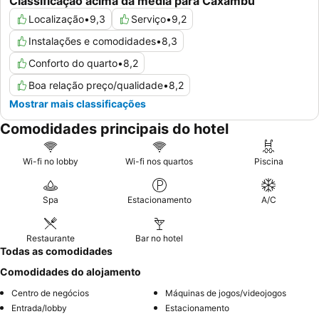
Classificação acima da média para Caxambu
Localização
•
9,3
Serviço
•
9,2
Instalações e comodidades
•
8,3
Conforto do quarto
•
8,2
Boa relação preço/qualidade
•
8,2
Mostrar mais classificações
Comodidades principais do hotel
Wi-fi no lobby
Wi-fi nos quartos
Piscina
Spa
Estacionamento
A/C
Restaurante
Bar no hotel
Todas as comodidades
Comodidades do alojamento
Centro de negócios
Máquinas de jogos/videojogos
Entrada/lobby
Estacionamento