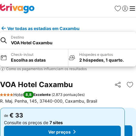
Favoritos
Iniciar
Me
Ver todas as estadias em Caxambu
Destino
VOA Hotel Caxambu
Check-in/out
Hóspedes e quartos
Escolha as datas
2 hóspedes, 1 quarto.
Como os pagamentos influenciam os resultados
VOA Hotel Caxambu
Partilhar
Ad
Hotel
8,8
Excelente
(
2.873 pontuações
)
4 Estrelas
R. Maj. Penha, 145, 37440-000, Caxambu, Brasil
€ 33
€ 33
de
de
Consulte os preços de
7 sites
Consulte os preços de
7 sites
Ver preços
Ver preços