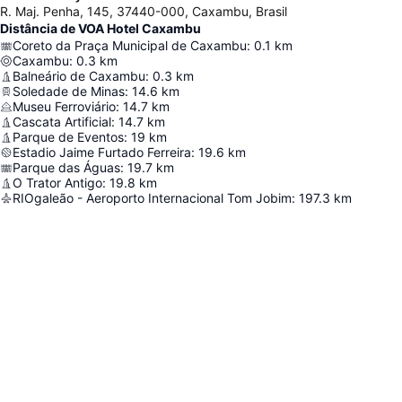
R. Maj. Penha, 145, 37440-000, Caxambu, Brasil
Distância de VOA Hotel Caxambu
Coreto da Praça Municipal de Caxambu
:
0.1
km
Caxambu
:
0.3
km
Balneário de Caxambu
:
0.3
km
Soledade de Minas
:
14.6
km
Museu Ferroviário
:
14.7
km
Cascata Artificial
:
14.7
km
Parque de Eventos
:
19
km
Estadio Jaime Furtado Ferreira
:
19.6
km
Parque das Águas
:
19.7
km
O Trator Antigo
:
19.8
km
RIOgaleão - Aeroporto Internacional Tom Jobim
:
197.3
km