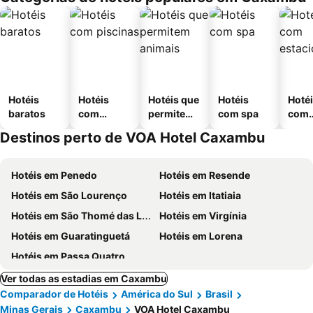
Hotéis
Hotéis
Hotéis que
Hotéis
Hoté
baratos
com
permitem
com spa
com
piscinas
animais
esta
Destinos perto de VOA Hotel Caxambu
ment
Hotéis em Penedo
Hotéis em Resende
Hotéis em São Lourenço
Hotéis em Itatiaia
Hotéis em São Thomé das Letras
Hotéis em Virgínia
Hotéis em Guaratinguetá
Hotéis em Lorena
Hotéis em Passa Quatro
Ver todas as estadias em Caxambu
Comparador de Hotéis
América do Sul
Brasil
Minas Gerais
Caxambu
VOA Hotel Caxambu