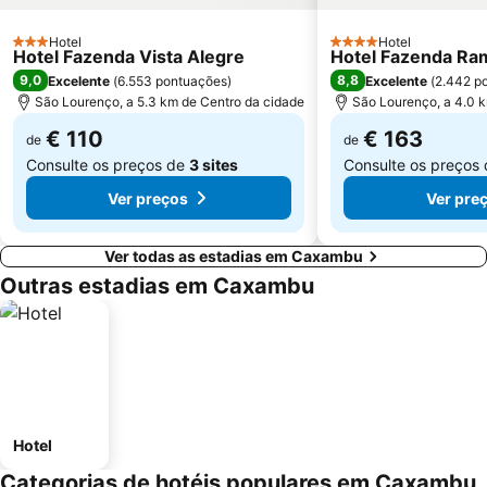
Hotel
Hotel
3 Estrelas
4 Estrelas
Hotel Fazenda Vista Alegre
Hotel Fazenda Ra
9,0
8,8
Excelente
(
6.553 pontuações
)
Excelente
(
2.442 p
São Lourenço, a 5.3 km de Centro da cidade
São Lourenço, a 4.0 
€ 110
€ 163
de
de
Consulte os preços de
3 sites
Consulte os preços
Ver preços
Ver pre
Ver todas as estadias em Caxambu
Outras estadias em Caxambu
Hotel
Categorias de hotéis populares em Caxambu