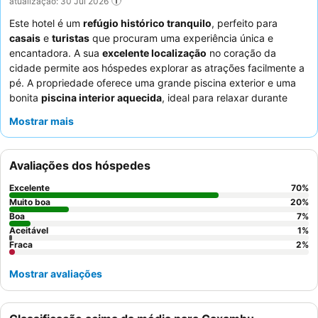
atualização: 30 Jul 2026
Este hotel é um
refúgio histórico tranquilo
, perfeito para
casais
e
turistas
que procuram uma experiência única e
encantadora. A sua
excelente localização
no coração da
cidade permite aos hóspedes explorar as atrações facilmente a
pé. A propriedade oferece uma grande piscina exterior e uma
bonita
piscina interior aquecida
, ideal para relaxar durante
todo o ano. Os hóspedes elogiam consistentemente os
Mostrar mais
funcionários atenciosos e profissionais
e o delicioso e variado
buffet de pequeno-almoço
com ovos preparados na hora. Para
uma estadia verdadeiramente memorável, considere reservar
Avaliações dos hóspedes
um quarto num andar superior para maior tranquilidade e vistas.
Excelente
70
%
Muito boa
20
%
Boa
7
%
Aceitável
1
%
Fraca
2
%
Mostrar avaliações