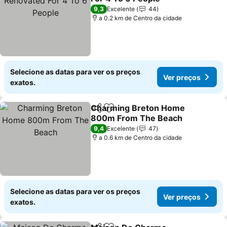
Ver preços
9,3
Excelente
44
a 0.2 km de Centro da cidade
Selecione as datas para ver os preços
Ver preços
exatos.
Charming Breton Home
Partilhar
Adicionar aos favoritos
800m From The Beach
Ver preços
9,4
Excelente
47
a 0.6 km de Centro da cidade
Selecione as datas para ver os preços
Ver preços
exatos.