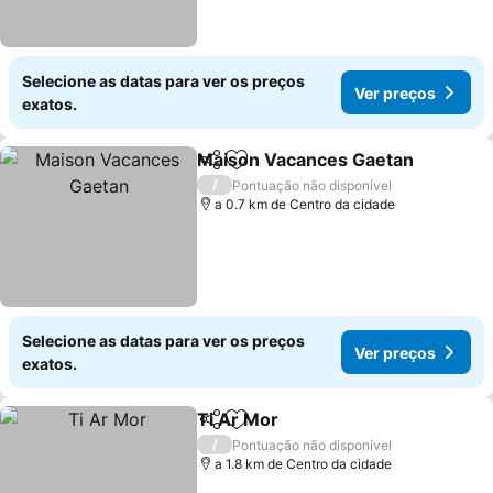
Selecione as datas para ver os preços
Ver preços
exatos.
Maison Vacances Gaetan
Partilhar
Adicionar aos favoritos
V
/
Pontuação não disponível
a 0.7 km de Centro da cidade
Selecione as datas para ver os preços
Ver preços
exatos.
Ti Ar Mor
Partilhar
Adicionar aos favoritos
Ver preços
/
Pontuação não disponível
a 1.8 km de Centro da cidade