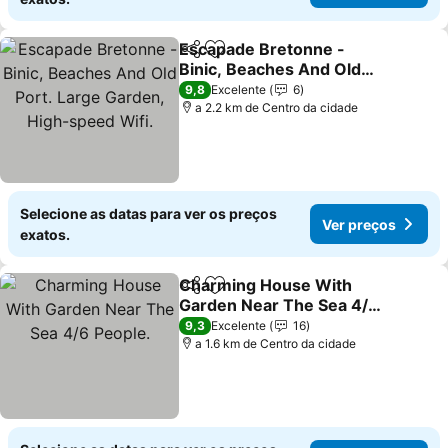
Escapade Bretonne -
Partilhar
Adicionar aos favoritos
Binic, Beaches And Old
Port. Large Garden, High-
Ver preços
9,8
Excelente
6
speed Wifi.
a 2.2 km de Centro da cidade
Selecione as datas para ver os preços
Ver preços
exatos.
Charming House With
Partilhar
Adicionar aos favoritos
Garden Near The Sea 4/6
People.
Ver preços
9,3
Excelente
16
a 1.6 km de Centro da cidade