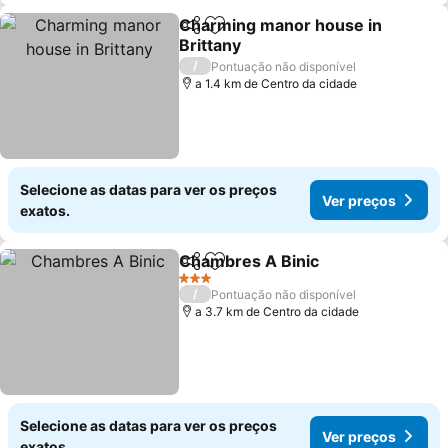
Charming manor house in
Partilhar
Adicionar aos favoritos
Brittany
Ver preços
/
Pontuação não disponível
a 1.4 km de Centro da cidade
Selecione as datas para ver os preços
Ver preços
exatos.
Chambres A Binic
Partilhar
Adicionar aos favoritos
Ver preç
3 Estrelas
/
Pontuação não disponível
a 3.7 km de Centro da cidade
Selecione as datas para ver os preços
Ver preços
exatos.