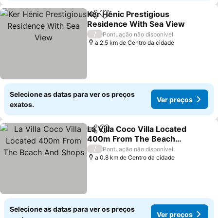
Ker Hénic Prestigious
Partilhar
Adicionar aos favoritos
Residence With Sea View
Ver preços
/
Pontuação não disponível
a 2.5 km de Centro da cidade
Selecione as datas para ver os preços
Ver preços
exatos.
La Villa Coco Villa Located
Partilhar
Adicionar aos favoritos
400m From The Beach
And Shops
Ver preços
/
Pontuação não disponível
a 0.8 km de Centro da cidade
Selecione as datas para ver os preços
Ver preços