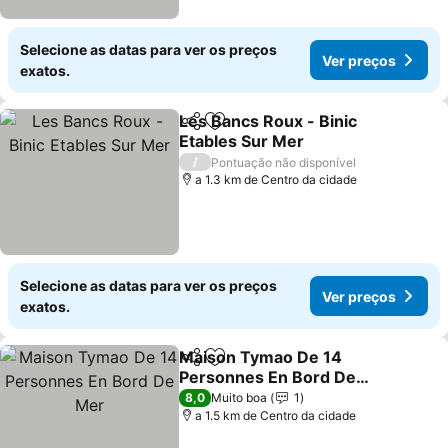
Selecione as datas para ver os preços
Ver preços
exatos.
Les Bancs Roux - Binic
Partilhar
Adicionar aos favoritos
Etables Sur Mer
Ver preços
/
Pontuação não disponível
a 1.3 km de Centro da cidade
Selecione as datas para ver os preços
Ver preços
exatos.
Maison Tymao De 14
Partilhar
Adicionar aos favoritos
Personnes En Bord De
Mer
Ver preços
8,0
Muito boa
1
a 1.5 km de Centro da cidade