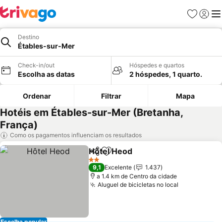
Favoritos
Iniciar
Me
Destino
Étables-sur-Mer
Check-in/out
Hóspedes e quartos
Escolha as datas
2 hóspedes, 1 quarto.
Ordenar
Filtrar
Mapa
Hotéis em Étables-sur-Mer (Bretanha,
França)
Como os pagamentos influenciam os resultados
Hôtel Heod
Partilhar
Adicionar aos favoritos
Ver preços
2 Estrelas
9,1
Excelente
1.437
a 1.4 km de Centro da cidade
Aluguel de bicicletas no local
Ver preços
Escolha popular