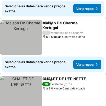
Selecione as datas para ver os preços
Ver preços
exatos.
Maison De Charme
Partilhar
Adicionar aos favoritos
Kertugal
Ver preços
/
Pontuação não disponível
a 3.6 km de Centro da cidade
Selecione as datas para ver os preços
Ver preços
exatos.
CHALET DE L'EPINETTE
Partilhar
Adicionar aos favoritos
Ve
10
Excelente
1
a 3.0 km de Centro da cidade