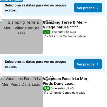
Selecione as datas para ver os preços
Ver preços
exatos.
Glamping Terre & Mer -
Partilhar
Adicionar aos favoritos
Village nature ****
Ver preços
9,1
Excelente
625
a 0.9 km de Centro da cidade
Selecione as datas para ver os preços
Ver preços
exatos.
Vacances Face à La Mer,
Partilhar
Adicionar aos favoritos
Pieds Dans Leau.
Ver preços
9,8
Excelente
45
a 1.3 km de Centro da cidade