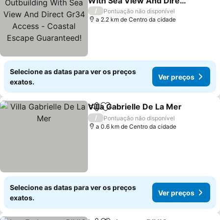
With Sea View And Direct
Gr34 Access - Coastal
Ver preços
/
Pontuação não disponível
Escape Guaranteed!
a 2.2 km de Centro da cidade
Selecione as datas para ver os preços
Ver preços
exatos.
Villa Gabrielle De La Mer
Partilhar
Adicionar aos favoritos
V
/
Pontuação não disponível
a 0.6 km de Centro da cidade
Selecione as datas para ver os preços
Ver preços
exatos.