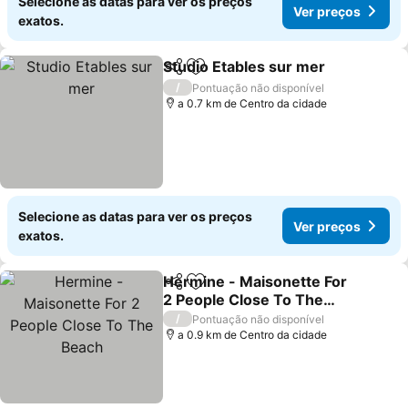
Selecione as datas para ver os preços
Ver preços
exatos.
Studio Etables sur mer
Partilhar
Adicionar aos favoritos
Ver
/
Pontuação não disponível
a 0.7 km de Centro da cidade
Selecione as datas para ver os preços
Ver preços
exatos.
Hermine - Maisonette For
Partilhar
Adicionar aos favoritos
2 People Close To The
Beach
Ver preços
/
Pontuação não disponível
a 0.9 km de Centro da cidade