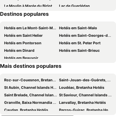
Le Moulin à Marée du Birlot
Lac de Guerlédan
Destinos populares
Maison de la Chouannerie et de la Révolution
Plage de Trestel
Hotéis em Le Mont-Saint-Michel
Hotéis em Saint-Malo
Hotéis em Saint Helier
Hotéis em Saint-Georges-de-Gréhaigne
Hotéis em Pontorson
Hotéis em St. Peter Port
Hotéis em Dinard
Hotéis em Saint-Brieuc
Hotéis em Beauvoir
Mais destinos populares
Roz-sur-Couesnon, Bretanha Hotéis
Saint-Jouan-des-Guérets, Bretanha Hotéis
St Aubin, Channel Islands Hotéis
Loudéac, Bretanha Hotéis
Saint Brelade, Channel Islands Hotéis
St Saviour, Channel Islands Hotéis
Granville, Baixa Normandia Hotéis
Lanvallay, Bretanha Hotéis
Caudan, Bretanha Hotéis
Perros-Guirec, Bretanha Hotéis