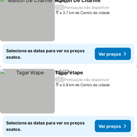
Maison De Charme
Partilhar
Adicionar aos favoritos
Ver pr
/
Pontuação não disponível
a 3.7 km de Centro da cidade
Selecione as datas para ver os preços
Ver preços
exatos.
Tagar'étape
Partilhar
Adicionar aos favoritos
Ver preços
/
Pontuação não disponível
a 0.8 km de Centro da cidade
Selecione as datas para ver os preços
Ver preços
exatos.