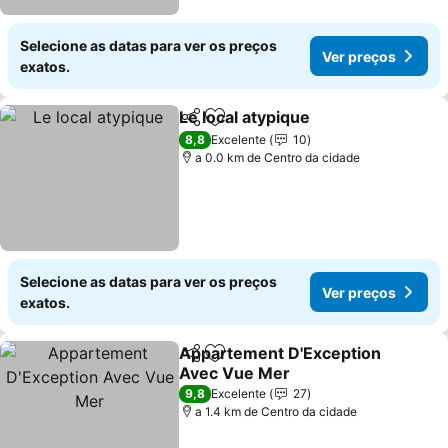
Selecione as datas para ver os preços
Ver preços
exatos.
Le local atypique
Partilhar
Adicionar aos favoritos
Ver preço
8,8
Excelente
10
a 0.0 km de Centro da cidade
Selecione as datas para ver os preços
Ver preços
exatos.
Appartement D'Exception
Partilhar
Adicionar aos favoritos
Avec Vue Mer
Ver preços
9,8
Excelente
27
a 1.4 km de Centro da cidade