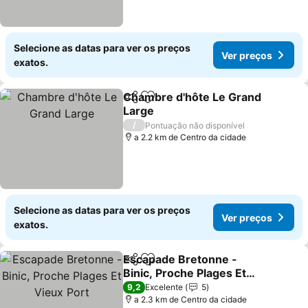
Selecione as datas para ver os preços
Ver preços
exatos.
Chambre d'hôte Le Grand
Partilhar
Adicionar aos favoritos
Large
Ver preços
/
Pontuação não disponível
a 2.2 km de Centro da cidade
Selecione as datas para ver os preços
Ver preços
exatos.
Escapade Bretonne -
Partilhar
Adicionar aos favoritos
Binic, Proche Plages Et
Vieux Port
Ver preços
9,2
Excelente
5
a 2.3 km de Centro da cidade