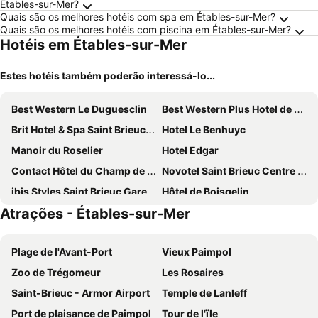
Étables-sur-Mer?
Quais são os melhores hotéis com spa em Étables-sur-Mer?
Quais são os melhores hotéis com piscina em Étables-sur-Mer?
Hotéis em Étables-sur-Mer
Estes hotéis também poderão interessá-lo...
Best Western Le Duguesclin
Best Western Plus Hotel de Robien
Brit Hotel & Spa Saint Brieuc Plérin
Hotel Le Benhuyc
Manoir du Roselier
Hotel Edgar
Contact Hôtel du Champ de Mars de Saint-Brieuc
Novotel Saint Brieuc Centre Gare
ibis Styles Saint Brieuc Gare Centre
Hôtel de Boisgelin
Atrações - Étables-sur-Mer
Hôtel Les Voisins Beaucemaine
B&B HOTEL Saint-Brieuc
Plage de l'Avant-Port
Vieux Paimpol
Zoo de Trégomeur
Les Rosaires
Saint-Brieuc - Armor Airport
Temple de Lanleff
Port de plaisance de Paimpol
Tour de l'ïle