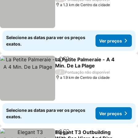
a 1.3 km de Centro da cidade
Selecione as datas para ver os preços
Ver preços
exatos.
La Petite Palmeraie - A 4
Partilhar
Adicionar aos favoritos
Min. De La Plage
Ver preços
/
Pontuação não disponível
a 1.9 km de Centro da cidade
Selecione as datas para ver os preços
Ver preços
exatos.
Elegant T3 Outbuilding
Partilhar
Adicionar aos favoritos