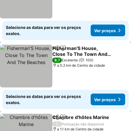
Selecione as datas para ver os preços
Ver preços
exatos.
Fisherman'S House,
Partilhar
Adicionar aos favoritos
Close To The Town And
The Beaches
Ver preços
9,7
Excelente
100
a 0.2 km de Centro da cidade
Selecione as datas para ver os preços
Ver preços
exatos.
Chambre d'hôtes Marine
Partilhar
Adicionar aos favoritos
V
/
Pontuação não disponível
a 1.1 km de Centro da cidade