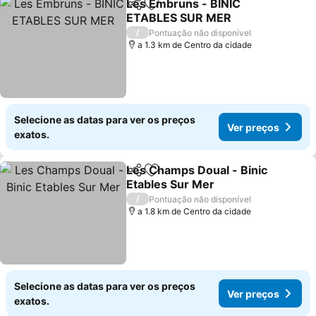
Les Embruns - BINIC
Partilhar
Adicionar aos favoritos
ETABLES SUR MER
Ver preços
/
Pontuação não disponível
a 1.3 km de Centro da cidade
Selecione as datas para ver os preços
Ver preços
exatos.
Les Champs Doual - Binic
Partilhar
Adicionar aos favoritos
Etables Sur Mer
Ver preços
/
Pontuação não disponível
a 1.8 km de Centro da cidade
Selecione as datas para ver os preços
Ver preços
exatos.