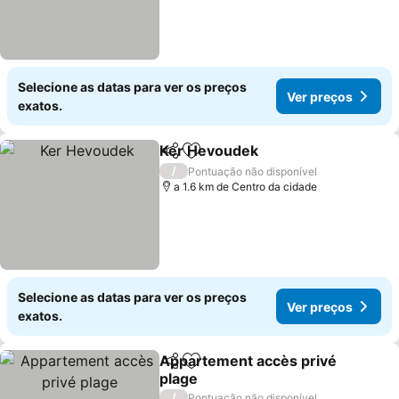
Selecione as datas para ver os preços
Ver preços
exatos.
Ker Hevoudek
Partilhar
Adicionar aos favoritos
Ver preços
/
Pontuação não disponível
a 1.6 km de Centro da cidade
Selecione as datas para ver os preços
Ver preços
exatos.
Appartement accès privé
Partilhar
Adicionar aos favoritos
plage
Ver preços
/
Pontuação não disponível