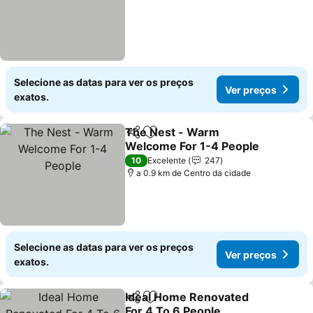
Selecione as datas para ver os preços
Ver preços
exatos.
The Nest - Warm
Partilhar
Adicionar aos favoritos
Welcome For 1-4 People
Ver preços
10
Excelente
247
a 0.9 km de Centro da cidade
Selecione as datas para ver os preços
Ver preços
exatos.
Ideal Home Renovated
Partilhar
Adicionar aos favoritos
For 4 To 6 People