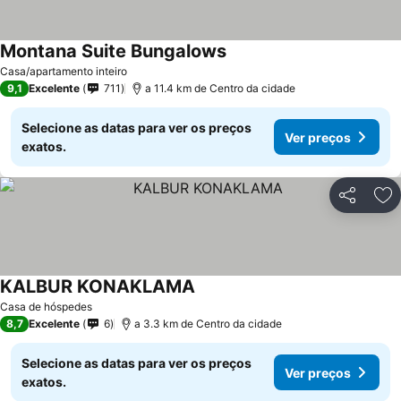
Montana Suite Bungalows
Casa/apartamento inteiro
9,1
Excelente
711
a 11.4 km de Centro da cidade
Selecione as datas para ver os preços
Ver preços
exatos.
Partilhar
Ad
KALBUR KONAKLAMA
Casa de hóspedes
8,7
Excelente
6
a 3.3 km de Centro da cidade
Selecione as datas para ver os preços
Ver preços
exatos.