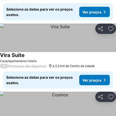
Selecione as datas para ver os preços
Ver preços
exatos.
Partilhar
Ad
Vira Suite
Casa/apartamento inteiro
/
a 2.2 km de Centro da cidade
Pontuação não disponível
Selecione as datas para ver os preços
Ver preços
exatos.
Partilhar
Ad