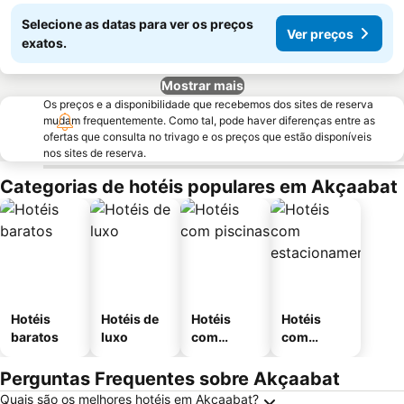
Selecione as datas para ver os preços
Ver preços
exatos.
Mostrar mais
Os preços e a disponibilidade que recebemos dos sites de reserva
mudam frequentemente. Como tal, pode haver diferenças entre as
ofertas que consulta no trivago e os preços que estão disponíveis
nos sites de reserva.
Categorias de hotéis populares em Akçaabat
Hotéis
Hotéis de
Hotéis
Hotéis
baratos
luxo
com
com
piscinas
estaciona
mento
Perguntas Frequentes sobre Akçaabat
Quais são os melhores hotéis em Akçaabat?