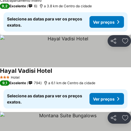
Casa/apartamento inteiro
9,2
Excelente
6
a 3.8 km de Centro da cidade
Selecione as datas para ver os preços
Ver preços
exatos.
Partilhar
Ad
Hayal Vadisi Hotel
Hotel
3 Estrelas
9,1
Excelente
794
a 6.1 km de Centro da cidade
Selecione as datas para ver os preços
Ver preços
exatos.
Partilhar
Ad