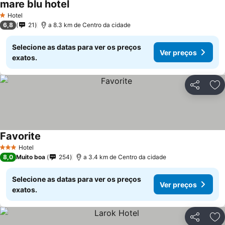
mare blu hotel
Hotel
1 Estrelas
6,8
21
a 8.3 km de Centro da cidade
Selecione as datas para ver os preços
Ver preços
exatos.
Partilhar
Ad
Favorite
Hotel
3 Estrelas
8,0
Muito boa
254
a 3.4 km de Centro da cidade
Selecione as datas para ver os preços
Ver preços
exatos.
Partilhar
Ad