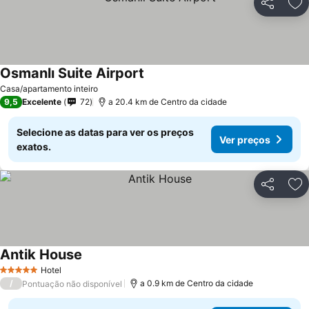
Partilhar
Ad
Osmanlı Suite Airport
Casa/apartamento inteiro
9,5
Excelente
72
a 20.4 km de Centro da cidade
Selecione as datas para ver os preços
Ver preços
exatos.
Partilhar
Ad
Antik House
Hotel
5 Estrelas
/
a 0.9 km de Centro da cidade
Pontuação não disponível