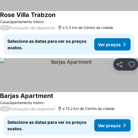
Rose Villa Trabzon
Casa/apartamento inteiro
/
a 5.3 km de Centro da cidade
Pontuação não disponível
Selecione as datas para ver os preços
Ver preços
exatos.
Partilhar
Ad
Barjas Apartment
Casa/apartamento inteiro
/
a 15.2 km de Centro da cidade
Pontuação não disponível
Selecione as datas para ver os preços
Ver preços
exatos.