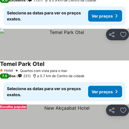
9,0
Excelente
1.157
a 0.9 km de Centro da cidade
Selecione as datas para ver os preços
Ver preços
exatos.
Partilhar
Ad
Temel Park Otel
Hotel
Quartos com vista para o mar
1 Estrelas
7,5
Boa
231
a 0.7 km de Centro da cidade
Selecione as datas para ver os preços
Ver preços
exatos.
Escolha popular
Partilhar
Ad