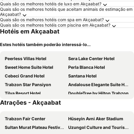
Quais são os melhores hotéis de luxo em Akçaabat?
Quais são os melhores hotéis que aceitam animais de estimação em
Akçaabat?
Quais são os melhores hotéis com spa em Akçaabat?
Quais são os melhores hotéis com piscina em Akçaabat?
Hotéis em Akçaabat
Estes hotéis também poderão interessá-lo...
Peerless Villas Hotel
Sera Lake Center Hotel
Sweet Home Suite Hotel
Perla Blanca Hotel
Cebeci Grand Hotel
Santana Hotel
Trabzon Star Pansiyon
Andalouse Elegante Suite Hotel
Tilya Resort Hotel
DoubleTree by Hilton Trabzon
Atrações - Akçaabat
Panagia Premier Trabzon
Aksular Hotel
Life Point Hotel
TS Park Hotel
Trabzon Fair Center
Hüseyin Avni Aker Stadium
Karayel
Tahir Aga Konagi Hotel
Sultan Murat Plateau Festivals
Uzungol Culture and Tourism Festival
Pointbreak Otel