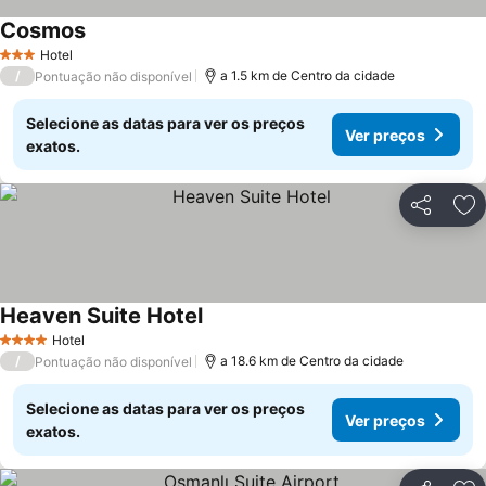
Cosmos
Hotel
3 Estrelas
/
a 1.5 km de Centro da cidade
Pontuação não disponível
Selecione as datas para ver os preços
Ver preços
exatos.
Partilhar
Ad
Heaven Suite Hotel
Hotel
4 Estrelas
/
a 18.6 km de Centro da cidade
Pontuação não disponível
Selecione as datas para ver os preços
Ver preços
exatos.