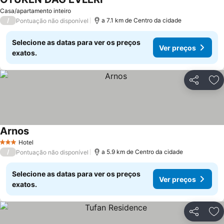
Casa/apartamento inteiro
/
a 7.1 km de Centro da cidade
Pontuação não disponível
Selecione as datas para ver os preços
Ver preços
exatos.
Partilhar
Ad
Arnos
Hotel
3 Estrelas
/
a 5.9 km de Centro da cidade
Pontuação não disponível
Selecione as datas para ver os preços
Ver preços
exatos.
Partilhar
Ad