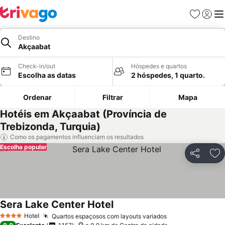
Favoritos
Iniciar
Me
Destino
Akçaabat
Check-in/out
Hóspedes e quartos
Escolha as datas
2 hóspedes, 1 quarto.
Ordenar
Filtrar
Mapa
Hotéis em Akçaabat (Província de
Trebizonda, Turquia)
Como os pagamentos influenciam os resultados
Escolha popular
Partilhar
Ad
Sera Lake Center Hotel
Hotel
Quartos espaçosos com layouts variados
4 Estrelas