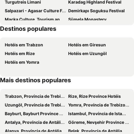
Turgutreis Limani
Karadag Highland Festival
Salpazari - Agasar Culture Festival
Demirkapı Soguksu Festival
Macka Culture, Tourism and Art Festival
Sümela Monastery
Destinos populares
Trabzon Bus Terminal
Hamsikoy Rice Pudding Festival
Trabzon Airport
Alport Trabzon Harbour
Hotéis em Trabzon
Hotéis em Giresun
Hotéis em Rize
Hotéis em Uzungöl
Hotéis em Yomra
Mais destinos populares
Trabzon, Província de Trebizonda Hotéis
Rize, Rize Province Hotéis
Uzungöl, Província de Trebizonda Hotéis
Yomra, Província de Trebizonda Hotéis
Bayburt, Bayburt Province Hotéis
Istambul, Província de Istambul Hotéis
Antalya, Província de Antália Hotéis
Göreme, Nevşehir Province Hotéis
Alanya, Província de Antália Hotéis
Belek, Província de Antália Hotéis