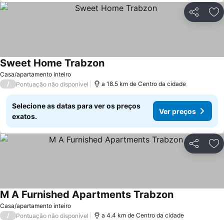
Partilhar
Ad
Sweet Home Trabzon
Casa/apartamento inteiro
/
a 18.5 km de Centro da cidade
Pontuação não disponível
Selecione as datas para ver os preços
Ver preços
exatos.
Partilhar
Ad
M A Furnished Apartments Trabzon
Casa/apartamento inteiro
/
a 4.4 km de Centro da cidade
Pontuação não disponível