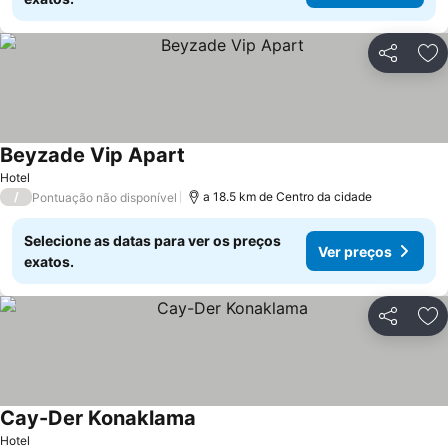
Partilhar
Ad
Beyzade Vip Apart
Hotel
/
a 18.5 km de Centro da cidade
Pontuação não disponível
Selecione as datas para ver os preços
Ver preços
exatos.
Partilhar
Ad
Cay-Der Konaklama
Hotel