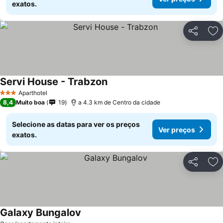
exatos.
Partilhar
Ad
Servi House - Trabzon
Aparthotel
3 Estrelas
8,4
Muito boa
19
a 4.3 km de Centro da cidade
Selecione as datas para ver os preços
Ver preços
exatos.
Partilhar
Ad
Galaxy Bungalov