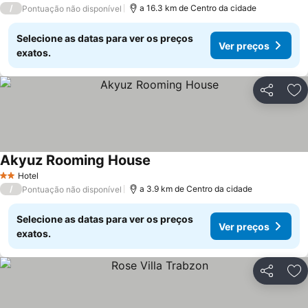
/
a 16.3 km de Centro da cidade
Pontuação não disponível
Selecione as datas para ver os preços
Ver preços
exatos.
Partilhar
Ad
Akyuz Rooming House
Hotel
2 Estrelas
/
a 3.9 km de Centro da cidade
Pontuação não disponível
Selecione as datas para ver os preços
Ver preços
exatos.
Partilhar
Ad