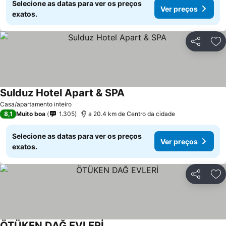
Selecione as datas para ver os preços
Ver preços
exatos.
Partilhar
Ad
Sulduz Hotel Apart & SPA
Casa/apartamento inteiro
8,1
Muito boa
1.305
a 20.4 km de Centro da cidade
Selecione as datas para ver os preços
Ver preços
exatos.
Partilhar
Ad
ÖTÜKEN DAĞ EVLERİ