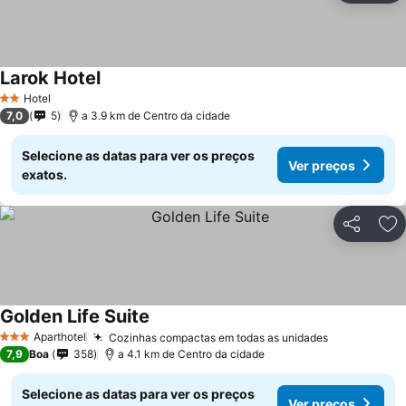
Larok Hotel
Hotel
2 Estrelas
7,0
5
a 3.9 km de Centro da cidade
Selecione as datas para ver os preços
Ver preços
exatos.
Partilhar
Ad
Golden Life Suite
Aparthotel
Cozinhas compactas em todas as unidades
3 Estrelas
7,9
Boa
358
a 4.1 km de Centro da cidade
Selecione as datas para ver os preços
Ver preços