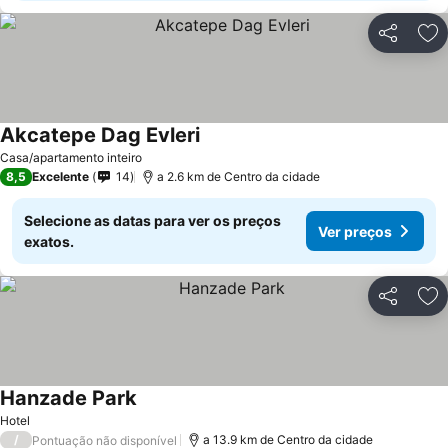
Partilhar
Ad
Akcatepe Dag Evleri
Casa/apartamento inteiro
8,5
Excelente
14
a 2.6 km de Centro da cidade
Selecione as datas para ver os preços
Ver preços
exatos.
Partilhar
Ad
Hanzade Park
Hotel
/
a 13.9 km de Centro da cidade
Pontuação não disponível