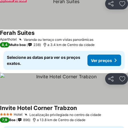
Escolha popular
Partilhar
Ad
Ferah Suites
Aparthotel
Varanda ou terraço com vistas panorâmicas
8,4
Muito boa
238
a 3.4 km de Centro da cidade
Selecione as datas para ver os preços
Ver preços
exatos.
Partilhar
Ad
Invite Hotel Corner Trabzon
Hotel
Localização privilegiada no centro da cidade
4 Estrelas
7,9
Boa
896
a 13.8 km de Centro da cidade