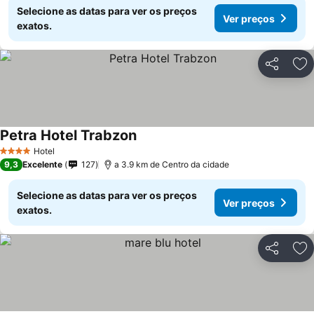
Selecione as datas para ver os preços
Ver preços
exatos.
Partilhar
Ad
Petra Hotel Trabzon
Hotel
4 Estrelas
9,3
Excelente
127
a 3.9 km de Centro da cidade
Selecione as datas para ver os preços
Ver preços
exatos.
Partilhar
Ad