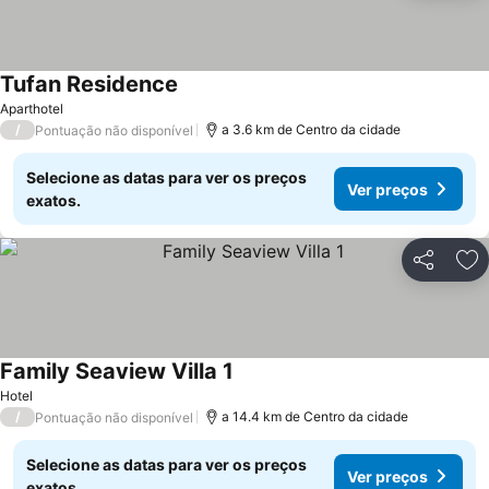
Tufan Residence
Aparthotel
/
a 3.6 km de Centro da cidade
Pontuação não disponível
Selecione as datas para ver os preços
Ver preços
exatos.
Partilhar
Ad
Family Seaview Villa 1
Hotel
/
a 14.4 km de Centro da cidade
Pontuação não disponível
Selecione as datas para ver os preços
Ver preços
exatos.