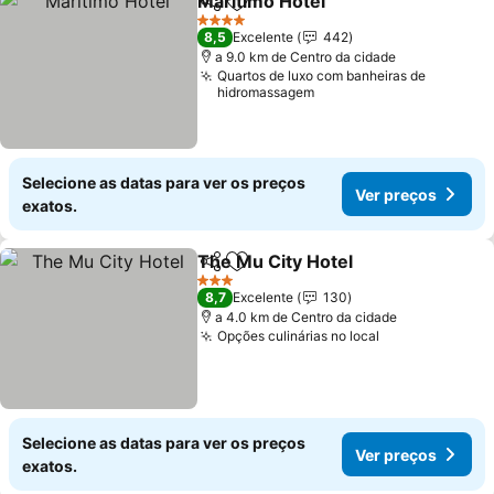
Maritimo Hotel
Partilhar
Adicionar aos favoritos
4 Estrelas
8,5
Excelente
442
a 9.0 km de Centro da cidade
Quartos de luxo com banheiras de
hidromassagem
Selecione as datas para ver os preços
Ver preços
exatos.
The Mu City Hotel
Partilhar
Adicionar aos favoritos
3 Estrelas
8,7
Excelente
130
a 4.0 km de Centro da cidade
Opções culinárias no local
Selecione as datas para ver os preços
Ver preços
exatos.