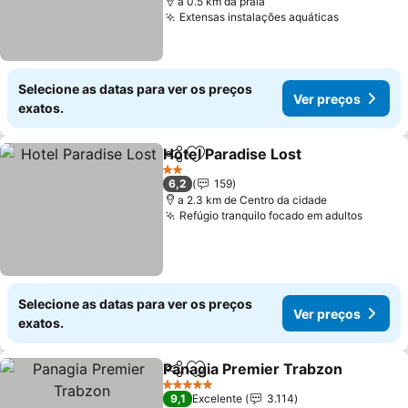
a 0.5 km da praia
Extensas instalações aquáticas
Selecione as datas para ver os preços
Ver preços
exatos.
Hotel Paradise Lost
Partilhar
Adicionar aos favoritos
2 Estrelas
6,2
159
a 2.3 km de Centro da cidade
Refúgio tranquilo focado em adultos
Selecione as datas para ver os preços
Ver preços
exatos.
Panagia Premier Trabzon
Partilhar
Adicionar aos favoritos
5 Estrelas
9,1
Excelente
3.114