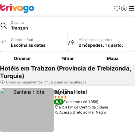
Favoritos
Iniciar
Me
Destino
Trabzon
Check-in/out
Hóspedes e quartos
Escolha as datas
2 hóspedes, 1 quarto.
Ordenar
Filtrar
Mapa
Hotéis em Trabzon (Província de Trebizonda,
Turquia)
Como os pagamentos influenciam os resultados
Santana Hotel
Partilhar
Adicionar aos favoritos
4 Estrelas
8,5
Excelente
1.958
a 2.4 km de Centro da cidade
Acesso direto ao Mar Negro