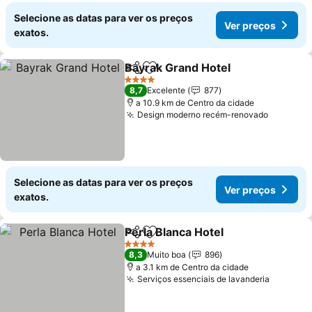
Selecione as datas para ver os preços
Ver preços
exatos.
Bayrak Grand Hotel
Partilhar
Adicionar aos favoritos
4 Estrelas
8,7
Excelente
877
a 10.9 km de Centro da cidade
Design moderno recém-renovado
Selecione as datas para ver os preços
Ver preços
exatos.
Perla Blanca Hotel
Partilhar
Adicionar aos favoritos
4 Estrelas
8,3
Muito boa
896
a 3.1 km de Centro da cidade
Serviços essenciais de lavanderia