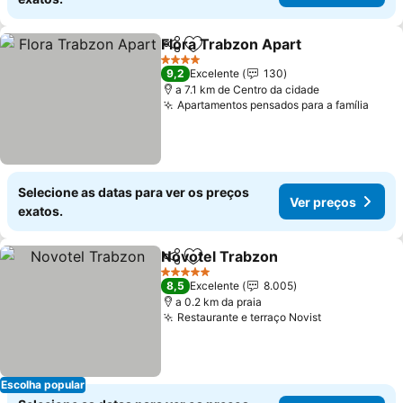
Flora Trabzon Apart
Partilhar
Adicionar aos favoritos
4 Estrelas
9,2
Excelente
130
a 7.1 km de Centro da cidade
Apartamentos pensados para a família
Selecione as datas para ver os preços
Ver preços
exatos.
Novotel Trabzon
Partilhar
Adicionar aos favoritos
5 Estrelas
8,5
Excelente
8.005
a 0.2 km da praia
Restaurante e terraço Novist
Escolha popular