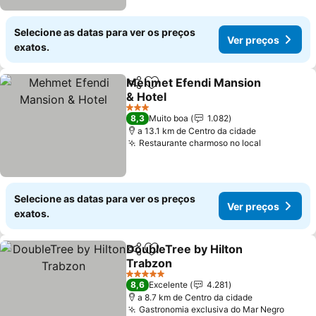
Selecione as datas para ver os preços
Ver preços
exatos.
Mehmet Efendi Mansion
Partilhar
Adicionar aos favoritos
& Hotel
3 Estrelas
8,3
Muito boa
1.082
a 13.1 km de Centro da cidade
Restaurante charmoso no local
Selecione as datas para ver os preços
Ver preços
exatos.
DoubleTree by Hilton
Partilhar
Adicionar aos favoritos
Trabzon
5 Estrelas
8,6
Excelente
4.281
a 8.7 km de Centro da cidade
Gastronomia exclusiva do Mar Negro