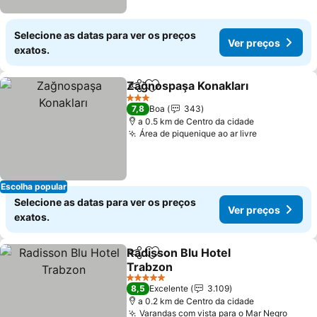
Selecione as datas para ver os preços
Ver preços
exatos.
Zağnospaşa Konakları
Partilhar
Adicionar aos favoritos
3 Estrelas
7,8
Boa
343
a 0.5 km de Centro da cidade
Área de piquenique ao ar livre
Escolha popular
Selecione as datas para ver os preços
Ver preços
exatos.
Radisson Blu Hotel
Partilhar
Adicionar aos favoritos
Trabzon
5 Estrelas
8,5
Excelente
3.109
a 0.2 km de Centro da cidade
Varandas com vista para o Mar Negro