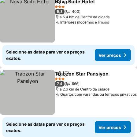
Nova Suite Hotel
Partilhar
Adicionar aos favoritos
3 Estrelas
6,8
400
a 5.4 km de Centro da cidade
Interiores modernos e limpos
Selecione as datas para ver os preços
Ver preços
exatos.
Trabzon Star Pansiyon
Partilhar
Adicionar aos favoritos
3 Estrelas
7,4
566
a 2.6 km de Centro da cidade
Quartos com varandas ou terraços privativos
Selecione as datas para ver os preços
Ver preços
exatos.