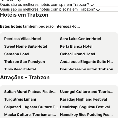
Quais são os melhores hotéis com spa em Trabzon?
Quais são os melhores hotéis com piscina em Trabzon?
Hotéis em Trabzon
Estes hotéis também poderão interessá-lo...
Peerless Villas Hotel
Sera Lake Center Hotel
Sweet Home Suite Hotel
Perla Blanca Hotel
Santana Hotel
Cebeci Grand Hotel
Trabzon Star Pansiyon
Andalouse Elegante Suite Hotel
Tilya Resort Hotel
DoubleTree by Hilton Trabzon
Atrações - Trabzon
Tahir Aga Konagi Hotel
Maritimo Hotel
Real King Residence Trabzon
Panagia Premier Trabzon
Sultan Murat Plateau Festivals
Uzungol Culture and Tourism Festival
Pointbreak Otel
Aksular Hotel
Turgutreis Limani
Karadag Highland Festival
Mövenpick Hotel Trabzon
Karayel
Salpazari - Agasar Culture Festival
Demirkapı Soguksu Festival
Life Point Hotel
TS Park Hotel
Macka Culture, Tourism and Art Festival
Hamsikoy Rice Pudding Festival
Ramada by Wyndham Vakfikebir
Green Palace Suite Hotel