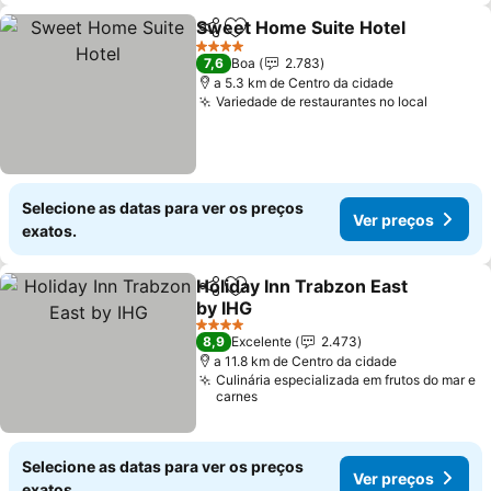
Sweet Home Suite Hotel
Partilhar
Adicionar aos favoritos
4 Estrelas
7,6
Boa
2.783
a 5.3 km de Centro da cidade
Variedade de restaurantes no local
Selecione as datas para ver os preços
Ver preços
exatos.
Holiday Inn Trabzon East
Partilhar
Adicionar aos favoritos
by IHG
4 Estrelas
8,9
Excelente
2.473
a 11.8 km de Centro da cidade
Culinária especializada em frutos do mar e
carnes
Selecione as datas para ver os preços
Ver preços
exatos.