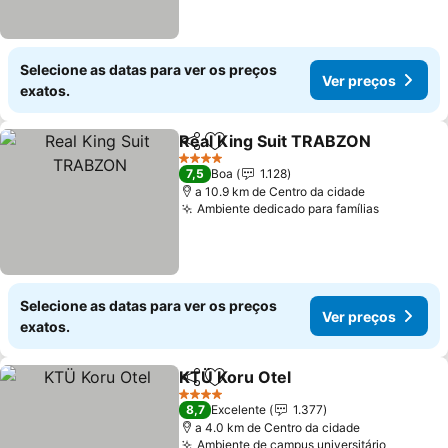
Selecione as datas para ver os preços
Ver preços
exatos.
Real King Suit TRABZON
Partilhar
Adicionar aos favoritos
4 Estrelas
7,5
Boa
1.128
a 10.9 km de Centro da cidade
Ambiente dedicado para famílias
Selecione as datas para ver os preços
Ver preços
exatos.
KTÜ Koru Otel
Partilhar
Adicionar aos favoritos
4 Estrelas
8,7
Excelente
1.377
a 4.0 km de Centro da cidade
Ambiente de campus universitário