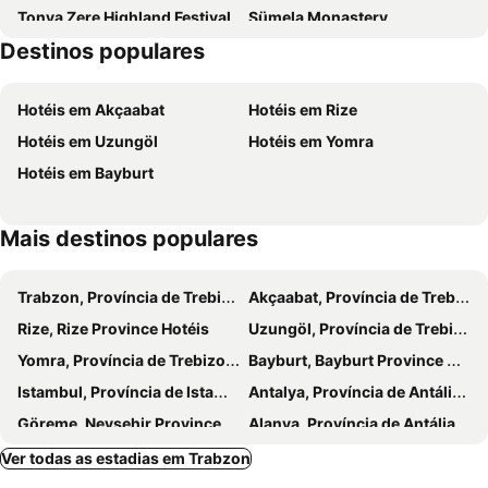
Tonya Zere Highland Festival
Sümela Monastery
Destinos populares
Trabzon Bus Terminal
Hüseyin Avni Aker Stadium
Trabzon Airport
Alport Trabzon Harbour
Hotéis em Akçaabat
Hotéis em Rize
Hotéis em Uzungöl
Hotéis em Yomra
Hotéis em Bayburt
Mais destinos populares
Trabzon, Província de Trebizonda Hotéis
Akçaabat, Província de Trebizonda Hotéis
Rize, Rize Province Hotéis
Uzungöl, Província de Trebizonda Hotéis
Yomra, Província de Trebizonda Hotéis
Bayburt, Bayburt Province Hotéis
Istambul, Província de Istambul Hotéis
Antalya, Província de Antália Hotéis
Göreme, Nevşehir Province Hotéis
Alanya, Província de Antália Hotéis
Belek, Província de Antália Hotéis
Bodrum, Mugla Province Hotéis
Ver todas as estadias em Trabzon
Alaçatı, Província de Izmir Hotéis
Serik, Província de Antália Hotéis