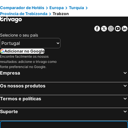
Comparador de Hotéis
Europa
Turquia
Lara, Província de Antália Hotéis
Província de Trebizonda
Trabzon
Facebook
Twitter
Insta
Yo
Selecione o seu país
Adicionar no Google
Encontre facilmente os nossos
resultados: adicione o trivago como
fonte preferencial no Google.
Empresa
Os nossos produtos
Termos e políticas
Suporte