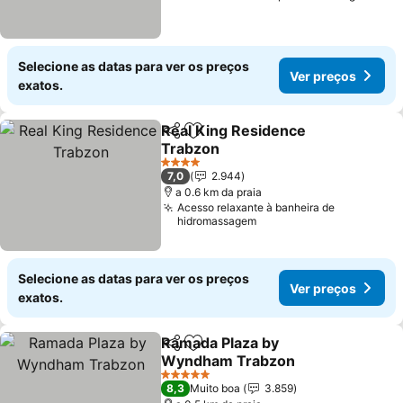
Selecione as datas para ver os preços
Ver preços
exatos.
Real King Residence
Partilhar
Adicionar aos favoritos
Trabzon
4 Estrelas
7,0
2.944
a 0.6 km da praia
Acesso relaxante à banheira de
hidromassagem
Selecione as datas para ver os preços
Ver preços
exatos.
Ramada Plaza by
Partilhar
Adicionar aos favoritos
Wyndham Trabzon
5 Estrelas
8,3
Muito boa
3.859