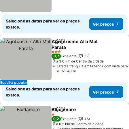
Selecione as datas para ver os preços
Ver preços
exatos.
Agriturismo Alla Mal
Partilhar
Adicionar aos favoritos
Parata
3 Estrelas
8,7
Excelente
59
a 3.0 km de Centro da cidade
Estadia tranquila em fazenda com vista para
a montanha
Escolha popular
Selecione as datas para ver os preços
Ver preços
exatos.
Bludamare
Partilhar
Adicionar aos favoritos
1 Estrelas
9,2
Excelente
46
a 0.5 km de Centro da cidade
Cozinha compacta moderna e totalmente