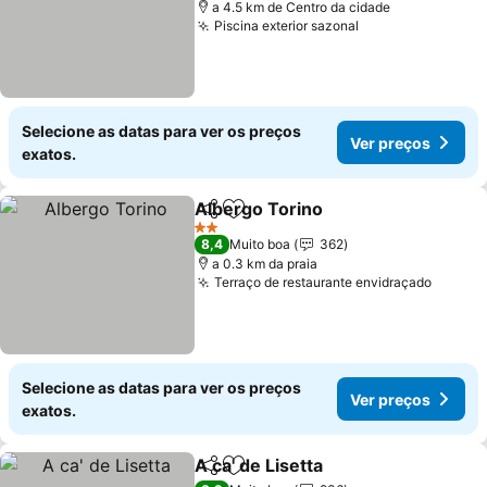
a 4.5 km de Centro da cidade
Piscina exterior sazonal
Selecione as datas para ver os preços
Ver preços
exatos.
Albergo Torino
Partilhar
Adicionar aos favoritos
2 Estrelas
8,4
Muito boa
362
a 0.3 km da praia
Terraço de restaurante envidraçado
Selecione as datas para ver os preços
Ver preços
exatos.
A ca' de Lisetta
Partilhar
Adicionar aos favoritos