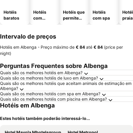
Hotéis
Hotéis
Hotéis que
Hotéis
Hotéi
baratos
com
permitem
com spa
praia
piscinas
animais
Intervalo de preços
Hotéis em Albenga -
Preço máximo
de
‎€ 84
até
‎€ 84
(price per
night)
Perguntas Frequentes sobre Albenga
Quais são os melhores hotéis em Albenga?
Quais são os melhores hotéis de luxo em Albenga?
Quais são os melhores hotéis que aceitam animais de estimação em
Albenga?
Quais são os melhores hotéis com spa em Albenga?
Quais são os melhores hotéis com piscina em Albenga?
Hotéis em Albenga
Estes hotéis também poderão interessá-lo...
Hotel Mayola Mhotelsgroup
Hotel Metropol