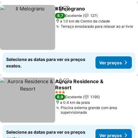
Il Melograno
Partilhar
Adicionar aos favoritos
8,7
Excelente
127
a 1.0 km de Centro da cidade
Terraço ensolarado para relaxar ao ar livre
Selecione as datas para ver os preços
Ver preços
exatos.
Aurora Residence &
Partilhar
Adicionar aos favoritos
Resort
3 Estrelas
8,9
Excelente
1.195
a 0.4 km da praia
Piscina externa grande com área
supervisionada
Selecione as datas para ver os preços
Ver preços