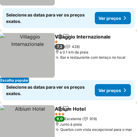
Selecione as datas para ver os preços
Ver preços
exatos.
Villaggio Internazionale
Partilhar
Adicionar aos favoritos
1 Estrelas
7,2
428
a 0.1 km da praia
Bar e restaurante com terraço no local
Escolha popular
Selecione as datas para ver os preços
Ver preços
exatos.
Albium Hotel
Partilhar
Adicionar aos favoritos
3 Estrelas
9,0
Excelente
919
Junto à praia
Quartos com vista excepcional para o mar