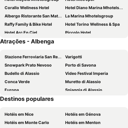
Corallo Wellness Hotel
Hotel Diano Marina Mhotelsgroup
Albergo Ristorante San Matteo
La Marina Mhotelsgroup
Raffy Family & Bike Hotel
Hotel Torino Wellness & Spa
Hotel Arc En Ciel
Piccolo Hotel
Atrações - Albenga
Grand Hotel Spiaggia
Hotel Caravelle Thalasso & Wellness
Hotel Ristorante Toscana
Hotel Villa Mary
Stazione Ferroviaria San Remo
Varigotti
Grand Hotel Pietra Ligure
Hotel Delle Mimose
Snowpark Prato Nevoso
Porto di Savona
Hotel Florenz
Hotel Liliana Diano Marina
Budello di Alassio
Video Festival Imperia
Diana Grand Hotel
Hotel San Nicola
Conca Verde
Muretto di Alassio
Hotel Ligure
Hotel Villa Elle
Europa
Spiaggia di Alassio
Hotel Bergamo Mare Mhotelsgroup
Hotel Medusa
Destinos populares
Sanremo in fiore
Le Torri di Albenga
Grand Hotel Moroni
Hotel Gabriella
Pontelungo
Riserva Naturale Regionale dell'Isola Gallinara
Hotel Noris
Hotel Villa Igea
Hotéis em Nice
Hotéis em Génova
Parco Acquatico le Caravelle
Alassio Railway Station
Hotel Moresco
Hotel Nettuno
Hotéis em Monte Carlo
Hotéis em Menton
Riviera Airport
Bergeggi Lido
Hotel Primula
Hotel Beau Sejour