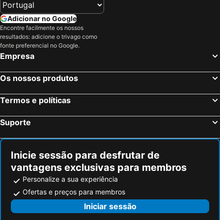
Diano Marina, Liguria Hotéis
Sanremo, Liguria Hotéis
Adicionar no Google
Rapallo, Liguria Hotéis
Roma, Lazio Hotéis
Encontre facilmente os nossos
resultados: adicione o trivago como
Milão, Lombardia Hotéis
Veneza, Veneto Hotéis
fonte preferencial no Google.
Florença, Toscana Hotéis
Nápoles, Campanha Hotéis
Empresa
Bolonha, Emília-Romanha Hotéis
Palermo, Sicília Hotéis
Os nossos produtos
Verona, Veneto Hotéis
Cagliari, Sardenha Hotéis
Termos e políticas
Suporte
Inicie sessão para desfrutar de
vantagens exclusivas para membros
Personalize a sua experiência
Ofertas e preços para membros
Iniciar sessão