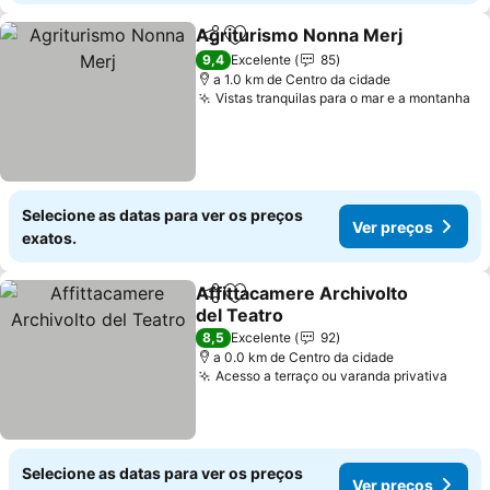
Agriturismo Nonna Merj
Partilhar
Adicionar aos favoritos
9,4
Excelente
85
a 1.0 km de Centro da cidade
Vistas tranquilas para o mar e a montanha
Selecione as datas para ver os preços
Ver preços
exatos.
Affittacamere Archivolto
Partilhar
Adicionar aos favoritos
del Teatro
8,5
Excelente
92
a 0.0 km de Centro da cidade
Acesso a terraço ou varanda privativa
Selecione as datas para ver os preços
Ver preços