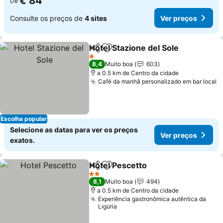
€ 84
De
Consulte os preços de
4 sites
Ver preços
Hotel Stazione del Sole
Partilhar
Adicionar aos favoritos
1 Estrelas
8,4
Muito boa
603
a 0.5 km de Centro da cidade
Café da manhã personalizado em bar local
Escolha popular
Selecione as datas para ver os preços
Ver preços
exatos.
Hotel Pescetto
Partilhar
Adicionar aos favoritos
2 Estrelas
8,1
Muito boa
494
a 0.5 km de Centro da cidade
Experiência gastronômica autêntica da
Ligúria