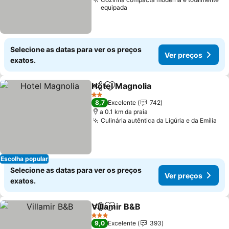
equipada
Selecione as datas para ver os preços
Ver preços
exatos.
Hotel Magnolia
Partilhar
Adicionar aos favoritos
2 Estrelas
8,7
Excelente
742
a 0.1 km da praia
Culinária autêntica da Ligúria e da Emília
Escolha popular
Selecione as datas para ver os preços
Ver preços
exatos.
Villamir B&B
Partilhar
Adicionar aos favoritos
3 Estrelas
9,0
Excelente
393