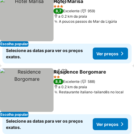
Hotel Marisa
Partilhar
Adicionar aos favoritos
3 Estrelas
8,7
Excelente
959
a 0.2 km da praia
A poucos passos do Mar da Ligúria
Escolha popular
Selecione as datas para ver os preços
Ver preços
exatos.
Residence Borgomare
Partilhar
Adicionar aos favoritos
2 Estrelas
8,8
Excelente
588
a 0.2 km da praia
Restaurante italiano-tailandês no local
Escolha popular
Selecione as datas para ver os preços
Ver preços
exatos.