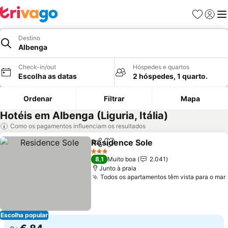
Favoritos
Iniciar
Me
Destino
Albenga
Check-in/out
Hóspedes e quartos
Escolha as datas
2 hóspedes, 1 quarto.
Ordenar
Filtrar
Mapa
Hotéis em Albenga (Liguria, Itália)
Como os pagamentos influenciam os resultados
Residence Sole
Partilhar
Adicionar aos favoritos
3 Estrelas
8,1
Muito boa
2.041
Junto à praia
Todos os apartamentos têm vista para o mar
Escolha popular