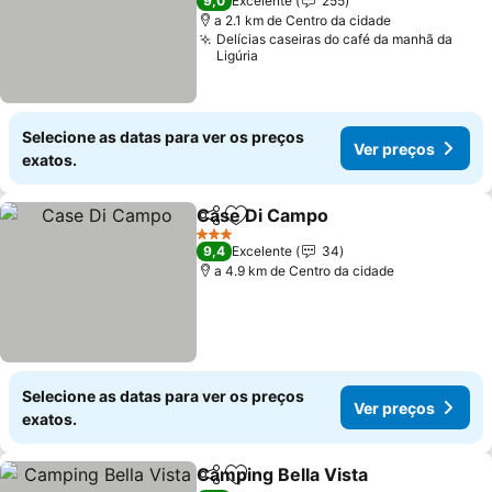
9,0
Excelente
255
a 2.1 km de Centro da cidade
Delícias caseiras do café da manhã da
Ligúria
Selecione as datas para ver os preços
Ver preços
exatos.
Case Di Campo
Partilhar
Adicionar aos favoritos
3 Estrelas
9,4
Excelente
34
a 4.9 km de Centro da cidade
Selecione as datas para ver os preços
Ver preços
exatos.
Camping Bella Vista
Partilhar
Adicionar aos favoritos