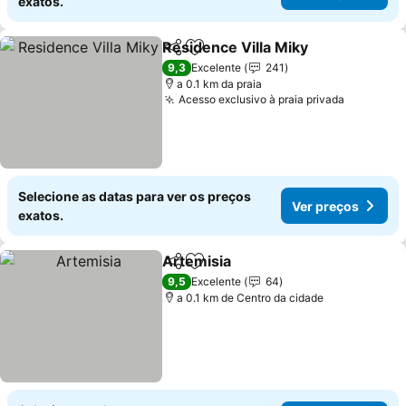
exatos.
Residence Villa Miky
Partilhar
Adicionar aos favoritos
9,3
Excelente
241
a 0.1 km da praia
Acesso exclusivo à praia privada
Selecione as datas para ver os preços
Ver preços
exatos.
Artemisia
Partilhar
Adicionar aos favoritos
9,5
Excelente
64
a 0.1 km de Centro da cidade