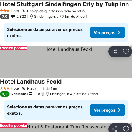
Hotel Stuttgart Sindelfingen City by Tulip Inn
V
Hotel
Design de quarto inspirado no retrô
Ver preços
3 Estrelas
7,0
2.323
Sindelfingen, a 7.7 km de Altdorf
Selecione as datas para ver os preços
Ver preços
exatos.
Escolha popular
Partilhar
Ad
Hotel Landhaus Feckl
Ver preços
Hotel
Hospitalidade familiar
Ver preços
3 Estrelas
9,2
Excelente
1.182
Ehningen, a 4.5 km de Altdorf
Selecione as datas para ver os preços
Ver preços
exatos.
Escolha popular
Partilhar