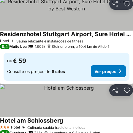
Partilhar
Ad
Residenzhotel Stuttgart Airport, Sure Hotel Collection by Best Western
Ver preços
Hotel
Sauna relaxante e instalações de fitness
Ver preços
8,4
Muito boa
1.905
Steinenbronn, a 10.4 km de Altdorf
€ 59
De
Consulte os preços de
8 sites
Ver preços
Partilhar
Ad
Hotel am Schlossberg
Ver preços
Hotel
Culinária suábia tradicional no local
Ver preços
3 Estrelas
8,5
Excelente
746
Herrenberg, a 9.3 km de Altdorf