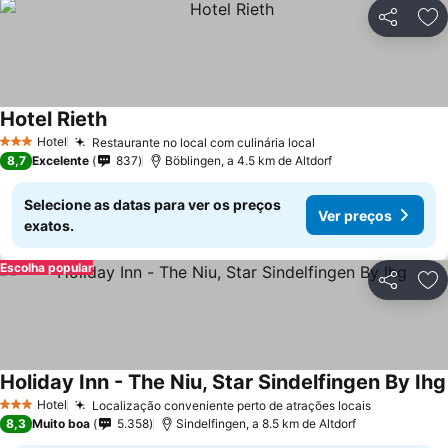
Partilhar
Ad
Hotel Rieth
Ver preços
Hotel
Restaurante no local com culinária local
Ver preços
3 Estrelas
8,7
Excelente
837
Böblingen, a 4.5 km de Altdorf
Selecione as datas para ver os preços
Ver preços
exatos.
Escolha popular
Partilhar
Ad
Holiday Inn - The Niu, Star Sindelfingen By Ihg
Hotel
Localização conveniente perto de atrações locais
Ver preço
3 Estrelas
8,3
Muito boa
5.358
Sindelfingen, a 8.5 km de Altdorf