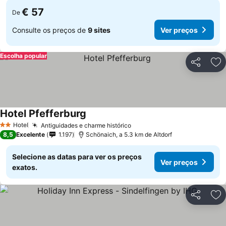
€ 57
De
Consulte os preços de
9 sites
Ver preços
Escolha popular
Partilhar
Ad
Hotel Pfefferburg
Ver preços
Hotel
Antiguidades e charme histórico
Ver preços
2 Estrelas
8,5
Excelente
1.197
Schönaich, a 5.3 km de Altdorf
Selecione as datas para ver os preços
Ver preços
exatos.
Partilhar
Ad