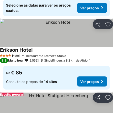
Selecione as datas para ver os preços
Ver preços
exatos.
Partilhar
Ad
Erikson Hotel
Ver preços
Hotel
Restaurante Kramer's Stüble
Ver preços
4 Estrelas
8,3
Muito boa
2.559
Sindelfingen, a 8.2 km de Altdorf
€ 85
De
Consulte os preços de
14 sites
Ver preços
Escolha popular
Partilhar
Ad