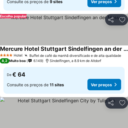
Consulte os preços de
9 sites
Ver preços
Escolha popular
Partilhar
Ad
Mercure Hotel Stuttgart Sindelfingen an der Messe
Ver preços
Hotel
Buffet de café da manhã diversificado e de alta qualidade
Ver
4 Estrelas
8,2
Muito boa
6.149
Sindelfingen, a 8.9 km de Altdorf
€ 64
De
Consulte os preços de
11 sites
Ver preços
Partilhar
Ad