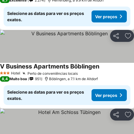
8,7
Excelente
2.274
Herrenberg, a 9.9 km de Altdorf
Selecione as datas para ver os preços
Ver preços
exatos.
Partilhar
Ad
V Business Apartments Böblingen
Ver preços
Hotel
Perto de conveniências locais
Ver preços
3 Estrelas
8,4
Muito boa
951
Böblingen, a 7.1 km de Altdorf
Selecione as datas para ver os preços
Ver preços
exatos.
Partilhar
Ad