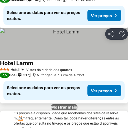
Selecione as datas para ver os preços
Ver preços
exatos.
Partilhar
Ad
Hotel Lamm
Ver preços
Hotel
Vistas da cidade dos quartos
Ver preços
3 Estrelas
7,5
Boa
317
Nufringen, a 7.3 km de Altdorf
Selecione as datas para ver os preços
Ver preços
exatos.
Mostrar mais
Os preços e a disponibilidade que recebemos dos sites de reserva
mudam frequentemente. Como tal, pode haver diferenças entre as
ofertas que consulta no trivago e os preços que estão disponíveis