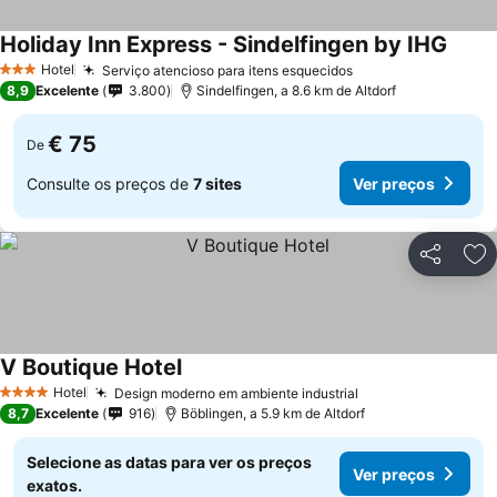
Holiday Inn Express - Sindelfingen by IHG
Ver p
Hotel
Serviço atencioso para itens esquecidos
Ver preços
3 Estrelas
8,9
Excelente
3.800
Sindelfingen, a 8.6 km de Altdorf
€ 75
De
Consulte os preços de
7 sites
Ver preços
Partilhar
Ad
V Boutique Hotel
Ver preços
Hotel
Design moderno em ambiente industrial
Ver preços
4 Estrelas
8,7
Excelente
916
Böblingen, a 5.9 km de Altdorf
Selecione as datas para ver os preços
Ver preços
exatos.