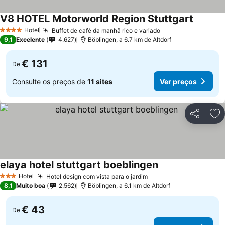
V8 HOTEL Motorworld Region Stuttgart
Ver pre
Hotel
Buffet de café da manhã rico e variado
Ver preços
4 Estrelas
9,1
Excelente
4.627
Böblingen, a 6.7 km de Altdorf
€ 131
De
Consulte os preços de
11 sites
Ver preços
Partilhar
Ad
elaya hotel stuttgart boeblingen
Ver preços
Hotel
Hotel design com vista para o jardim
Ver preços
3 Estrelas
8,1
Muito boa
2.562
Böblingen, a 6.1 km de Altdorf
€ 43
De