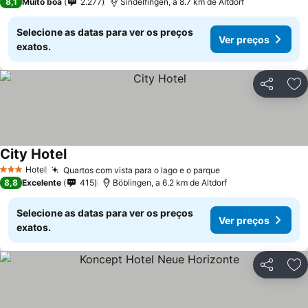
8,1
Muito boa
2.277
Sindelfingen, a 8.7 km de Altdorf
Selecione as datas para ver os preços
Ver preços
exatos.
Partilhar
Ad
City Hotel
Ver preços
Hotel
Quartos com vista para o lago e o parque
Ver preços
3 Estrelas
8,8
Excelente
415
Böblingen, a 6.2 km de Altdorf
Selecione as datas para ver os preços
Ver preços
exatos.
Partilhar
Ad