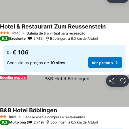
Ad
Hotel & Restaurant Zum Reussenstein
Ver preços
Hotel
Galeria de tiro virtual para recreação
Ver preços
3 Estrelas
9,3
Excelente
2.745
Böblingen, a 6.0 km de Altdorf
€ 106
De
Consulte os preços de
10 sites
Ver preços
Escolha popular
Partilhar
Ad
B&B Hotel Böblingen
Ver preços
Hotel
Fácil acesso a compras e restaurantes
Ver preços
2 Estrelas
8,2
Muito boa
2.749
Böblingen, a 6.5 km de Altdorf