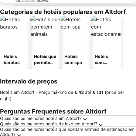
nos sites de reserva.
Categorias de hotéis populares em Altdorf
Hotéis
Hotéis que
Hotéis
Hotéis
baratos
permitem
com spa
com
animais
estaciona
mento
Intervalo de preços
Hotéis em Altdorf -
Preço máximo
de
‎€ 43
até
‎€ 131
(price per
night)
Perguntas Frequentes sobre Altdorf
Quais são os melhores hotéis em Altdorf?
Quais são os melhores hotéis de luxo em Altdorf?
Quais são os melhores hotéis que aceitam animais de estimação em
Altdorf?