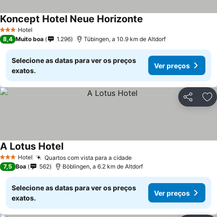
Koncept Hotel Neue Horizonte
Ver preços
Hotel
3 Estrelas
8,4
Muito boa
1.296
Tübingen, a 10.9 km de Altdorf
Selecione as datas para ver os preços
Ver preços
exatos.
Partilhar
Ad
A Lotus Hotel
Ver preços
Hotel
Quartos com vista para a cidade
Ver preços
3 Estrelas
7,5
Boa
562
Böblingen, a 6.2 km de Altdorf
Selecione as datas para ver os preços
Ver preços
exatos.