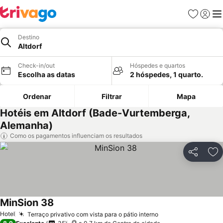
Favoritos
Iniciar
Me
Destino
Altdorf
Check-in/out
Hóspedes e quartos
Escolha as datas
2 hóspedes, 1 quarto.
Ordenar
Filtrar
Mapa
Hotéis em Altdorf (Bade-Vurtemberga,
Alemanha)
Como os pagamentos influenciam os resultados
Partilhar
Ad
MinSion 38
Ver preços
Hotel
Terraço privativo com vista para o pátio interno
Ver preços