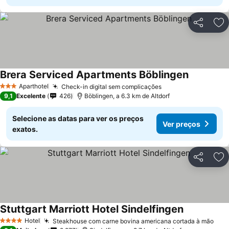
Partilhar
Ad
Brera Serviced Apartments Böblingen
Ver preço
Aparthotel
Check-in digital sem complicações
Ver preços
3 Estrelas
9,1
Excelente
426
Böblingen, a 6.3 km de Altdorf
Selecione as datas para ver os preços
Ver preços
exatos.
Partilhar
Ad
Stuttgart Marriott Hotel Sindelfingen
Ver preços
Hotel
Steakhouse com carne bovina americana cortada à mão
Ver
4 Estrelas