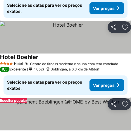
Selecione as datas para ver os preços
Ver preços
exatos.
Partilhar
Ad
Hotel Boehler
Ver preços
Hotel
Centro de fitness moderno e sauna com teto estrelado
Ver p
4 Estrelas
9,5
Excelente
1.052
Böblingen, a 6.3 km de Altdorf
Selecione as datas para ver os preços
Ver preços
exatos.
Escolha popular
Partilhar
Ad