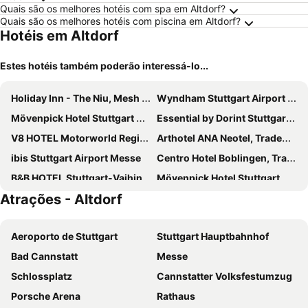
Quais são os melhores hotéis com spa em Altdorf?
Quais são os melhores hotéis com piscina em Altdorf?
Hotéis em Altdorf
Estes hotéis também poderão interessá-lo...
Holiday Inn - The Niu, Mesh Stuttgart Messe By Ihg
Wyndham Stuttgart Airport Messe
Mövenpick Hotel Stuttgart Airport
Essential by Dorint Stuttgart-Airport
V8 HOTEL Motorworld Region Stuttgart
Arthotel ANA Neotel, Trademark Collection by Wyndham
ibis Stuttgart Airport Messe
Centro Hotel Boblingen, Trademark Collection by Wyndham
B&B HOTEL Stuttgart-Vaihingen
Mövenpick Hotel Stuttgart Messe & Congress
Atrações - Altdorf
NH Stuttgart Airport
elaya hotel stuttgart boeblingen
The Rilano Boblingen
Mercure Hotel Stuttgart Sindelfingen an der Messe
Aeroporto de Stuttgart
Stuttgart Hauptbahnhof
ibis Styles Stuttgart Vaihingen
PLAZA INN Stuttgart Airport Messe
Bad Cannstatt
Messe
Residenzhotel Stuttgart Airport, Sure Hotel Collection by Best Western
Airport Hotel Stetten
Schlossplatz
Cannstatter Volksfestumzug
Vienna House Easy by Wyndham Stuttgart
Premier Inn Stuttgart Airport
Porsche Arena
Rathaus
Hotel & Restaurant Zum Reussenstein
B&B Hotel Böblingen