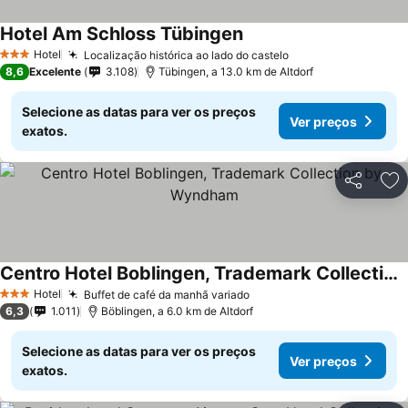
Hotel Am Schloss Tübingen
Ver preços
Hotel
Localização histórica ao lado do castelo
Ver preços
3 Estrelas
8,6
Excelente
3.108
Tübingen, a 13.0 km de Altdorf
Selecione as datas para ver os preços
Ver preços
exatos.
Partilhar
Ad
Centro Hotel Boblingen, Trademark Collection by Wyndham
Ver preços
Hotel
Buffet de café da manhã variado
Ver preços
3 Estrelas
6,3
1.011
Böblingen, a 6.0 km de Altdorf
Selecione as datas para ver os preços
Ver preços
exatos.