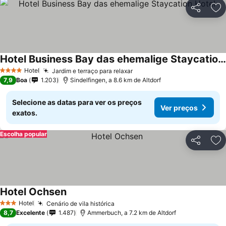
Partilhar
Ad
Hotel Business Bay das ehemalige Staycation Hotel
Ver preços
Hotel
Jardim e terraço para relaxar
Ver preços
4 Estrelas
7,9
Boa
1.203
Sindelfingen, a 8.6 km de Altdorf
Selecione as datas para ver os preços
Ver preços
exatos.
Escolha popular
Partilhar
Ad
Hotel Ochsen
Ver preços
Hotel
Cenário de vila histórica
Ver preços
3 Estrelas
8,7
Excelente
1.487
Ammerbuch, a 7.2 km de Altdorf