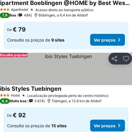
ipartment Boeblingen @HOME by Best Western
Ver preços
Aparthotel
Acesso direto ao transporte público
Ver preços
3 Estrelas
7,9
Boa
484
Böblingen, a 6.4 km de Altdorf
€ 79
De
Consulte os preços de
9 sites
Ver preços
Escolha popular
Partilhar
Ad
ibis Styles Tuebingen
Ver preços
Hotel
Localização privilegiada perto do centro histórico
Ver preço
3 Estrelas
8,4
Muito boa
5.674
Tübingen, a 13.6 km de Altdorf
€ 92
De
Consulte os preços de
15 sites
Ver preços