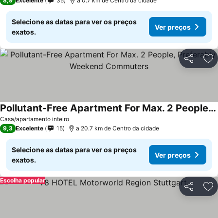
8,9
Excelente
35
a 0.7 km de Centro da cidade
Selecione as datas para ver os preços
Ver preços
exatos.
Partilhar
Ad
Pollutant-Free Apartment For Max. 2 People, Preferably Weekend Commuters
Ver preços
Casa/apartamento inteiro
9,3
Excelente
15
a 20.7 km de Centro da cidade
Selecione as datas para ver os preços
Ver preços
exatos.
Escolha popular
Partilhar
Ad