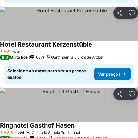
Partilhar
Ad
Hotel Restaurant Kerzenstüble
Ver preços
Hotel
3 Estrelas
8,3
Muito boa
637
Gärtringen, a 6.3 km de Altdorf
Selecione as datas para ver os preços
Ver preços
exatos.
Partilhar
Ad
Ringhotel Gasthof Hasen
Ver preços
Hotel
Culinária Suábia Tradicional
Ver preços
4 Estrelas