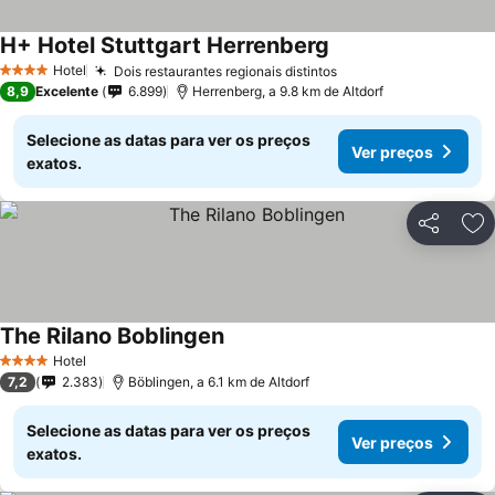
H+ Hotel Stuttgart Herrenberg
Ver preços
Hotel
Dois restaurantes regionais distintos
Ver preços
4 Estrelas
8,9
Excelente
6.899
Herrenberg, a 9.8 km de Altdorf
Selecione as datas para ver os preços
Ver preços
exatos.
Partilhar
Ad
The Rilano Boblingen
Ver preços
Hotel
4 Estrelas
7,2
2.383
Böblingen, a 6.1 km de Altdorf
Selecione as datas para ver os preços
Ver preços
exatos.