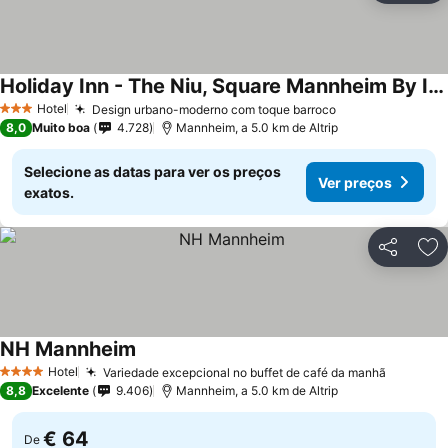
Holiday Inn - The Niu, Square Mannheim By Ihg
Hotel
Design urbano-moderno com toque barroco
3 Estrelas
8,0
Muito boa
4.728
Mannheim, a 5.0 km de Altrip
Selecione as datas para ver os preços
Ver preços
exatos.
Partilhar
Ad
NH Mannheim
Hotel
Variedade excepcional no buffet de café da manhã
4 Estrelas
8,8
Excelente
9.406
Mannheim, a 5.0 km de Altrip
€ 64
De