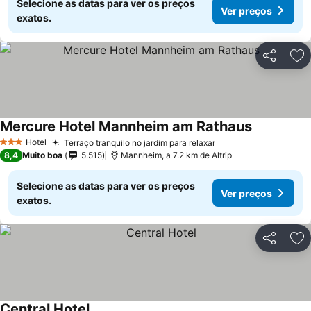
Selecione as datas para ver os preços
Ver preços
exatos.
Partilhar
Ad
Mercure Hotel Mannheim am Rathaus
Hotel
Terraço tranquilo no jardim para relaxar
3 Estrelas
8,4
Muito boa
5.515
Mannheim, a 7.2 km de Altrip
Selecione as datas para ver os preços
Ver preços
exatos.
Partilhar
Ad
Central Hotel