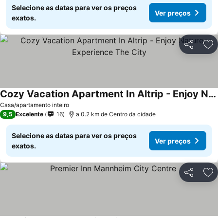
Selecione as datas para ver os preços
Ver preços
exatos.
Partilhar
Ad
Cozy Vacation Apartment In Altrip - Enjoy Nature, Experience The City
Casa/apartamento inteiro
9,5
Excelente
16
a 0.2 km de Centro da cidade
Selecione as datas para ver os preços
Ver preços
exatos.
Partilhar
Ad