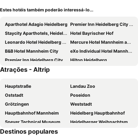
Estes hotéis também poderão interessá-lo...
Aparthotel Adagio Heidelberg
Premier Inn Heidelberg City Centre
Staycity Aparthotels, Heidelberg
Hotel Bayrischer Hof
Leonardo Hotel Heidelberg City Center
Mercure Hotel Mannheim am Rathaus
B&B Hotel Mannheim City
eXo Individual Hotel Mannheim - By SuperFly Hotels
Premier Inn Heidelberg City Bahnstadt
Hilton Heidelberg
Atrações - Altrip
Holiday Inn - The Niu, Square Mannheim By Ihg
NH Mannheim
Premier Inn Mannheim City Centre
Moxy Ludwigshafen
Hauptstraße
Landau Zoo
Leonardo Hotel Heidelberg
ATLANTIC Hotel Heidelberg
Oststadt
Poseidon
MEININGER Hotel Heidelberg Hauptbahnhof
hotelo Heidelberg
Grötzingen
Weststadt
eXo Square Heidelberg-Schwetzingen - By SuperFly Hotels
Leonardo Hotel Mannheim-Ladenburg
Hauptbahnhof Mannheim
Heidelberg Hauptbahnhof
Intercityhotel Heidelberg
Hotel Heidelberger Hof
Speyer Technical Museum
Heidelberger Weihnachtsmarkt
Pension Jeske Heidelberg
Mercure Hotel Mannheim am Friedensplatz
Destinos populares
Castelo de Heidelberg
Kulinarische Wanderung um Obst Spargel und Wein
B&B HOTEL Mannheim-Friedrichsfeld
Hilton Garden Inn Mannheim