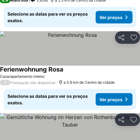
8,4
Muito boa
2.836
a 2.5 km de Centro da cidade
Selecione as datas para ver os preços
Ver preços
exatos.
Partilhar
Ad
Ferienwohnung Rosa
Casa/apartamento inteiro
/
a 0.6 km de Centro da cidade
Pontuação não disponível
Selecione as datas para ver os preços
Ver preços
exatos.
Partilhar
Ad