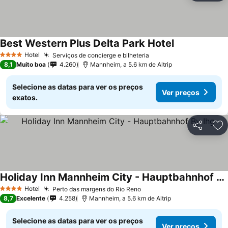
Best Western Plus Delta Park Hotel
Hotel
Serviços de concierge e bilheteria
4 Estrelas
8,1
Muito boa
4.260
Mannheim, a 5.6 km de Altrip
Selecione as datas para ver os preços
Ver preços
exatos.
Partilhar
Ad
Holiday Inn Mannheim City - Hauptbahnhof By Ihg
Hotel
Perto das margens do Rio Reno
4 Estrelas
8,7
Excelente
4.258
Mannheim, a 5.6 km de Altrip
Selecione as datas para ver os preços
Ver preços