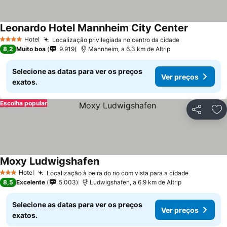
Leonardo Hotel Mannheim City Center
Hotel
Localização privilegiada no centro da cidade
4 Estrelas
8,2
Muito boa
9.919
Mannheim, a 6.3 km de Altrip
Selecione as datas para ver os preços
Ver preços
exatos.
Escolha popular
Partilhar
Ad
Moxy Ludwigshafen
Hotel
Localização à beira do rio com vista para a cidade
3 Estrelas
8,5
Excelente
5.003
Ludwigshafen, a 6.9 km de Altrip
Selecione as datas para ver os preços
Ver preços
exatos.