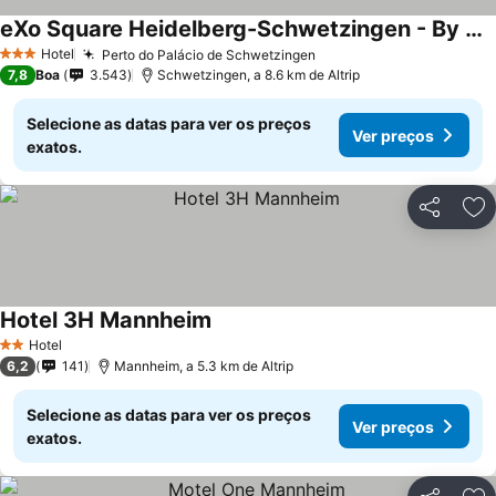
eXo Square Heidelberg-Schwetzingen - By SuperFly Hotels
Hotel
Perto do Palácio de Schwetzingen
3 Estrelas
7,8
Boa
3.543
Schwetzingen, a 8.6 km de Altrip
Selecione as datas para ver os preços
Ver preços
exatos.
Partilhar
Ad
Hotel 3H Mannheim
Hotel
2 Estrelas
6,2
141
Mannheim, a 5.3 km de Altrip
Selecione as datas para ver os preços
Ver preços
exatos.