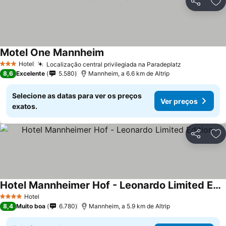
Partilhar
Ad
Motel One Mannheim
Hotel
Localização central privilegiada na Paradeplatz
3 Estrelas
8,6
Excelente
5.580
Mannheim, a 6.6 km de Altrip
Selecione as datas para ver os preços
Ver preços
exatos.
Partilhar
Ad
Hotel Mannheimer Hof - Leonardo Limited Edition
Hotel
4 Estrelas
8,4
Muito boa
6.780
Mannheim, a 5.9 km de Altrip