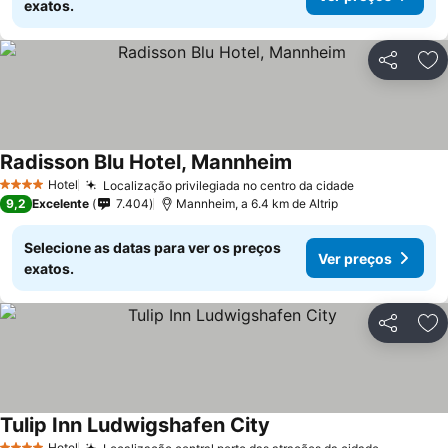
exatos.
Partilhar
Ad
Radisson Blu Hotel, Mannheim
Hotel
Localização privilegiada no centro da cidade
4 Estrelas
9,2
Excelente
7.404
Mannheim, a 6.4 km de Altrip
Selecione as datas para ver os preços
Ver preços
exatos.
Partilhar
Ad
Tulip Inn Ludwigshafen City
Hotel