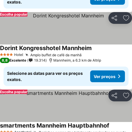
exatos.
Escolha popular
Partilhar
Ad
Dorint Kongresshotel Mannheim
Hotel
Amplo buffet de café da manhã
4 Estrelas
8,8
Excelente
19.314
Mannheim, a 6.3 km de Altrip
Selecione as datas para ver os preços
Ver preços
exatos.
Escolha popular
Partilhar
Ad
smartments Mannheim Hauptbahnhof