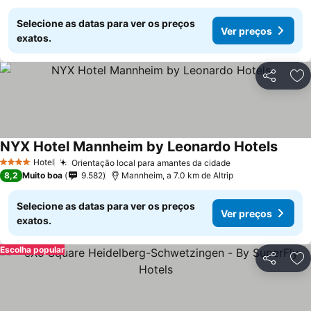
Selecione as datas para ver os preços
Ver preços
exatos.
Partilhar
Ad
NYX Hotel Mannheim by Leonardo Hotels
Hotel
Orientação local para amantes da cidade
4 Estrelas
8,2
Muito boa
9.582
Mannheim, a 7.0 km de Altrip
Selecione as datas para ver os preços
Ver preços
exatos.
Escolha popular
Partilhar
Ad