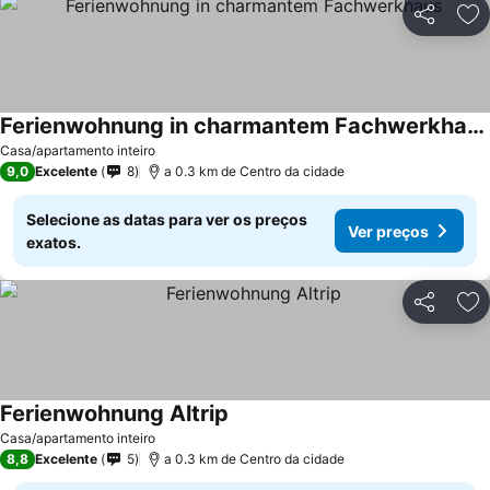
Partilhar
Ad
Ferienwohnung in charmantem Fachwerkhaus
Casa/apartamento inteiro
9,0
Excelente
8
a 0.3 km de Centro da cidade
Selecione as datas para ver os preços
Ver preços
exatos.
Partilhar
Ad
Ferienwohnung Altrip
Casa/apartamento inteiro
8,8
Excelente
5
a 0.3 km de Centro da cidade