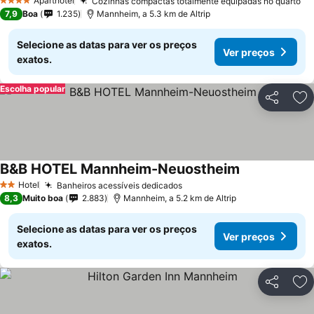
Aparthotel
Cozinhas compactas totalmente equipadas no quarto
4 Estrelas
7,9
Boa
1.235
Mannheim, a 5.3 km de Altrip
Selecione as datas para ver os preços
Ver preços
exatos.
Escolha popular
Partilhar
Ad
B&B HOTEL Mannheim-Neuostheim
Hotel
Banheiros acessíveis dedicados
2 Estrelas
8,3
Muito boa
2.883
Mannheim, a 5.2 km de Altrip
Selecione as datas para ver os preços
Ver preços
exatos.
Partilhar
Ad