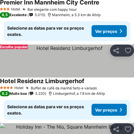
Premier Inn Mannheim City Centre
Hotel
Bar elegante com happy hour
3 Estrelas
8,5
Excelente
5.015
Mannheim, a 5.3 km de Altrip
Selecione as datas para ver os preços
Ver preços
exatos.
Escolha popular
Partilhar
Ad
Hotel Residenz Limburgerhof
Hotel
Buffet de café da manhã farto e variado
4 Estrelas
8,2
Muito boa
3.220
Limburgerhof, a 7.8 km de Altrip
Selecione as datas para ver os preços
Ver preços
exatos.
Partilhar
Ad