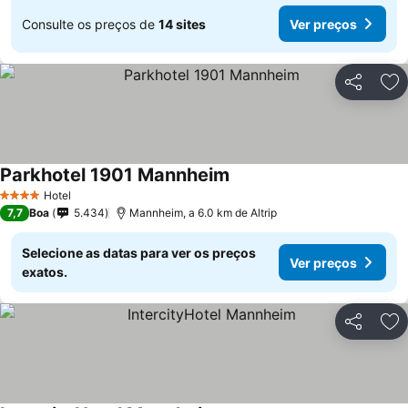
Consulte os preços de
14 sites
Ver preços
Partilhar
Ad
Parkhotel 1901 Mannheim
Hotel
4 Estrelas
7,7
Boa
5.434
Mannheim, a 6.0 km de Altrip
Selecione as datas para ver os preços
Ver preços
exatos.
Partilhar
Ad