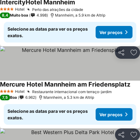
IntercityHotel Mannheim
Hotel
Perto das atrações da cidade
4 Estrelas
8,4
Muito boa
4.998
Mannheim, a 5.9 km de Altrip
Selecione as datas para ver os preços
Ver preços
exatos.
Partilhar
Ad
Mercure Hotel Mannheim am Friedensplatz
Hotel
Restaurante internacional com terraço-jardim
4 Estrelas
7,5
Boa
6.962
Mannheim, a 5.3 km de Altrip
Selecione as datas para ver os preços
Ver preços
exatos.
Partilhar
Ad