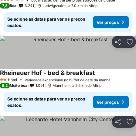
Localização central perto das atrações da cidade
4 Estrelas
7,8
Boa
3.241
Ludwigshafen, a 7.0 km de Altrip
Selecione as datas para ver os preços
Ver preços
exatos.
Partilhar
Ad
Rheinauer Hof - bed & breakfast
Hotel
Variedade excepcional no buffet de café da manhã
2 Estrelas
8,2
Muito boa
1.091
Mannheim, a 2.5 km de Altrip
Selecione as datas para ver os preços
Ver preços
exatos.
Partilhar
Ad