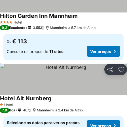
Hilton Garden Inn Mannheim
Hotel
4 Estrelas
9,2
Excelente
3.553
Mannheim, a 5.7 km de Altrip
€ 113
De
Consulte os preços de
11 sites
Ver preços
Partilhar
Ad
Hotel Alt Nurnberg
Hotel
1 Estrelas
7,9
Boa
467
Mannheim, a 2.4 km de Altrip
Selecione as datas para ver os preços
Ver preços