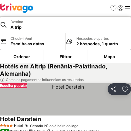
Favoritos
Iniciar
Me
Destino
Altrip
Check-in/out
Hóspedes e quartos
Escolha as datas
2 hóspedes, 1 quarto.
Ordenar
Filtrar
Mapa
Hotéis em Altrip (Renânia-Palatinado,
Alemanha)
Como os pagamentos influenciam os resultados
Escolha popular
Partilhar
Ad
Hotel Darstein
Hotel
Cenário idílico à beira do lago
4 Estrelas