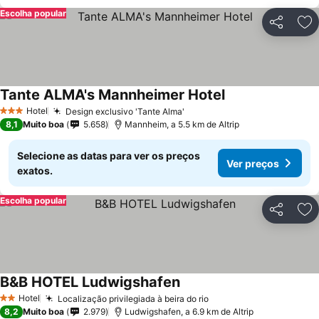
Escolha popular
Partilhar
Ad
Tante ALMA's Mannheimer Hotel
Hotel
Design exclusivo 'Tante Alma'
3 Estrelas
8,1
Muito boa
5.658
Mannheim, a 5.5 km de Altrip
Selecione as datas para ver os preços
Ver preços
exatos.
Escolha popular
Partilhar
Ad
B&B HOTEL Ludwigshafen
Hotel
Localização privilegiada à beira do rio
2 Estrelas
8,2
Muito boa
2.979
Ludwigshafen, a 6.9 km de Altrip