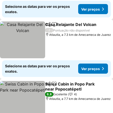
Selecione as datas para ver os preços
Ver preços
exatos.
Casa Relajante Del Volcan
Partilhar
Adicionar aos favoritos
/
Pontuação não disponível
Atlautla, a 7.3 km de Amecameca de Juarez
Selecione as datas para ver os preços
Ver preços
exatos.
Swiss Cabin in Popo Park
Partilhar
Adicionar aos favoritos
near Popocatépetl
Ver preços
9,8
Excelente
4
Atlautla, a 7.7 km de Amecameca de Juarez