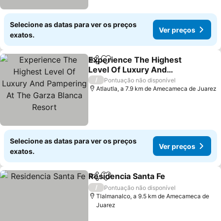
Selecione as datas para ver os preços
Ver preços
exatos.
Experience The Highest
Partilhar
Adicionar aos favoritos
Level Of Luxury And
Pampering At The Garza
Ver preços
/
Pontuação não disponível
Blanca Resort
Atlautla, a 7.9 km de Amecameca de Juarez
Selecione as datas para ver os preços
Ver preços
exatos.
Residencia Santa Fe
Partilhar
Adicionar aos favoritos
Ver pr
/
Pontuação não disponível
Tlalmanalco, a 9.5 km de Amecameca de
Juarez