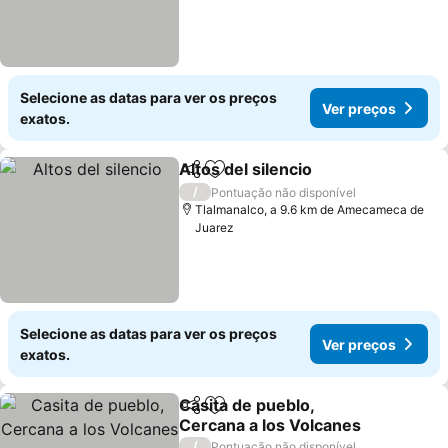
Selecione as datas para ver os preços
Ver preços
exatos.
Altos del silencio
Partilhar
Adicionar aos favoritos
Ver preç
/
Pontuação não disponível
Tlalmanalco, a 9.6 km de Amecameca de
Juarez
Selecione as datas para ver os preços
Ver preços
exatos.
Casita de pueblo,
Partilhar
Adicionar aos favoritos
Cercana a los Volcanes
Ver preços
/
Pontuação não disponível