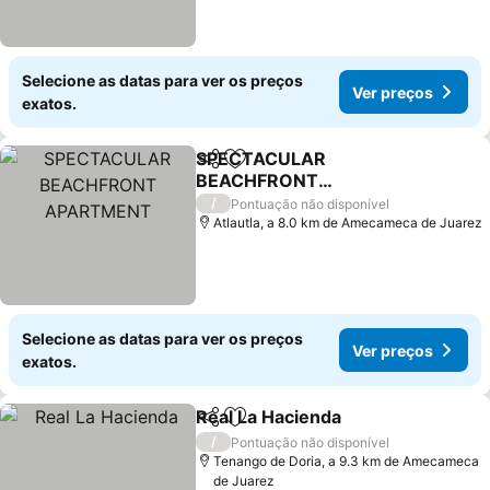
Selecione as datas para ver os preços
Ver preços
exatos.
SPECTACULAR
Partilhar
Adicionar aos favoritos
BEACHFRONT
APARTMENT
Ver preços
/
Pontuação não disponível
Atlautla, a 8.0 km de Amecameca de Juarez
Selecione as datas para ver os preços
Ver preços
exatos.
Real La Hacienda
Partilhar
Adicionar aos favoritos
Ver preç
/
Pontuação não disponível
Tenango de Doria, a 9.3 km de Amecameca
de Juarez