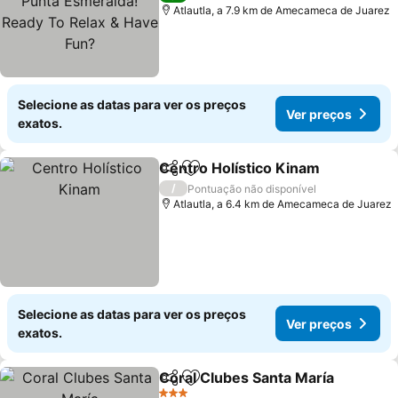
Relax & Have Fun?
Atlautla, a 7.9 km de Amecameca de Juarez
Selecione as datas para ver os preços
Ver preços
exatos.
Centro Holístico Kinam
Partilhar
Adicionar aos favoritos
Ver
/
Pontuação não disponível
Atlautla, a 6.4 km de Amecameca de Juarez
Selecione as datas para ver os preços
Ver preços
exatos.
Coral Clubes Santa María
Partilhar
Adicionar aos favoritos
V