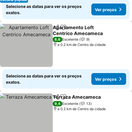
Selecione as datas para ver os preços
Ver preços
exatos.
Apartamento Loft
Partilhar
Adicionar aos favoritos
Centrico Amecameca
Ver preços
8,6
Excelente
9
a 0.2 km de Centro da cidade
Selecione as datas para ver os preços
Ver preços
exatos.
Terraza Amecameca
Partilhar
Adicionar aos favoritos
Ver p
9,4
Excelente
13
a 0.2 km de Centro da cidade