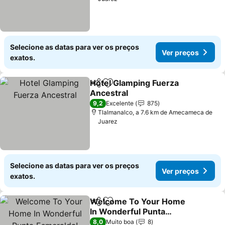
Selecione as datas para ver os preços
Ver preços
exatos.
Hotel Glamping Fuerza
Partilhar
Adicionar aos favoritos
Ancestral
Ver preços
9,2
Excelente
875
Tlalmanalco, a 7.6 km de Amecameca de
Juarez
Selecione as datas para ver os preços
Ver preços
exatos.
Welcome To Your Home
Partilhar
Adicionar aos favoritos
In Wonderful Punta
Esmeralda! Ready To
Ver preços
8,0
Muito boa
8