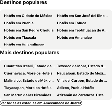
Destinos populares
Tláhuac
Milpa Alta
Bosque de Tláhuac
Xochimilco
Hotéis em Cidade do México
Hotéis em San José del Rincón
Parque Nacional El Tepozteco
Insurgentes
Hotéis em Puebla
Hotéis em Toluca
Iztapalapa
Venustiano Carranza
Hotéis em San Pedro Cholula
Hotéis em Teotihuacan de Arista
Azteca Stadium
Avenida de los Insurgentes
Hotéis em Tlaxcala
Hotéis em Amanalco
Hotéis em Huixquilucan
Mais destinos populares
Cuautitlan Izcalli, Estado de México Hotéis
Texcoco de Mora, Estado de México Hotéis
Cuernavaca, Morelos Hotéis
Naucalpan, Estado de México Hotéis
Malinalco, Estado de México Hotéis
Villa del Carbón, Estado de México Hotéis
Tlayacapan, Morelos Hotéis
Atlixco, Puebla Hotéis
San Martín de las Pirámides, Estado de México Hotéis
Atizapán de Zaragoza, Estado de México Hotéis
Tepotzotlan, Estado de México Hotéis
Isidro Fabela, Estado de México Hotéis
Ver todas as estadias em Amecameca de Juarez
Amacuzac, Morelos Hotéis
Yautepec de Zaragoza, Morelos Hotéis