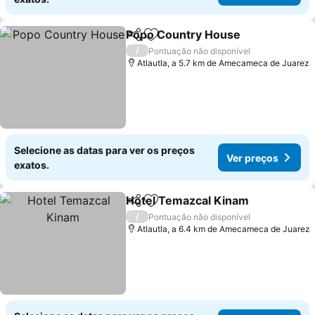
Popo Country House
Partilhar
Adicionar aos favoritos
Ver p
/
Pontuação não disponível
Atlautla, a 5.7 km de Amecameca de Juarez
Selecione as datas para ver os preços
Ver preços
exatos.
Hotel Temazcal Kinam
Partilhar
Adicionar aos favoritos
Ver
/
Pontuação não disponível
Atlautla, a 6.4 km de Amecameca de Juarez