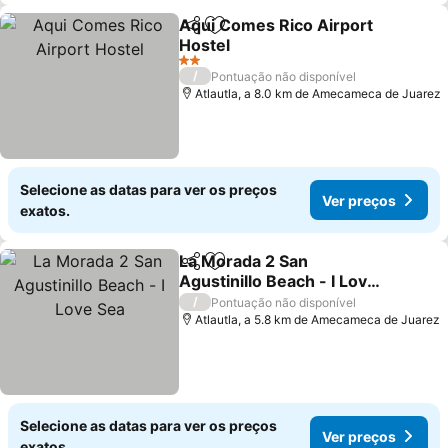
Aqui Comes Rico Airport
Partilhar
Adicionar aos favoritos
Hostel
Ver preços
2 Estrelas
/
Pontuação não disponível
Atlautla, a 8.0 km de Amecameca de Juarez
Selecione as datas para ver os preços
Ver preços
exatos.
La Morada 2 San
Partilhar
Adicionar aos favoritos
Agustinillo Beach - I Love
Sea
Ver preços
/
Pontuação não disponível
Atlautla, a 5.8 km de Amecameca de Juarez
Selecione as datas para ver os preços
Ver preços
exatos.