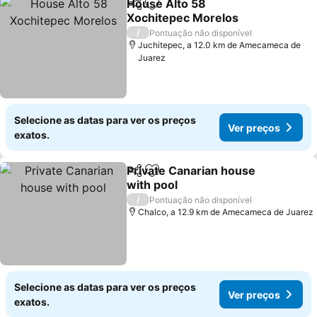
House Alto 58
Partilhar
Adicionar aos favoritos
Xochitepec Morelos
Ver preços
/
Pontuação não disponível
Juchitepec, a 12.0 km de Amecameca de
Juarez
Selecione as datas para ver os preços
Ver preços
exatos.
Private Canarian house
Partilhar
Adicionar aos favoritos
with pool
Ver preços
/
Pontuação não disponível
Chalco, a 12.9 km de Amecameca de Juarez
Selecione as datas para ver os preços
Ver preços
exatos.