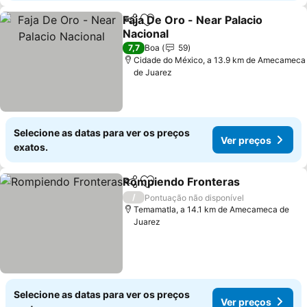
Faja De Oro - Near Palacio
Partilhar
Adicionar aos favoritos
Nacional
Ver preços
7,7
Boa
59
Cidade do México, a 13.9 km de Amecameca
de Juarez
Selecione as datas para ver os preços
Ver preços
exatos.
Rompiendo Fronteras
Partilhar
Adicionar aos favoritos
Ver 
/
Pontuação não disponível
Temamatla, a 14.1 km de Amecameca de
Juarez
Selecione as datas para ver os preços
Ver preços