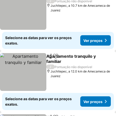
/
Pontuação não disponível
Juchitepec, a 10.7 km de Amecameca de
Juarez
Selecione as datas para ver os preços
Ver preços
exatos.
Apartamento tranquilo y
Partilhar
Adicionar aos favoritos
familiar
Ver preços
/
Pontuação não disponível
Juchitepec, a 12.0 km de Amecameca de
Juarez
Selecione as datas para ver os preços
Ver preços
exatos.