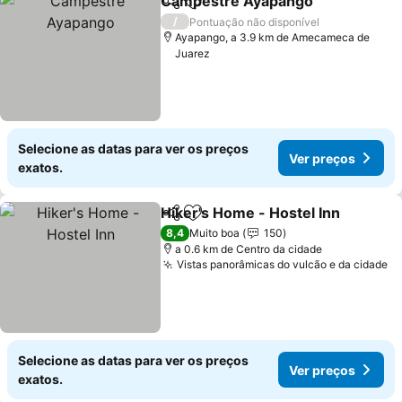
Campestre Ayapango
Partilhar
Adicionar aos favoritos
Ver 
/
Pontuação não disponível
Ayapango, a 3.9 km de Amecameca de
Juarez
Selecione as datas para ver os preços
Ver preços
exatos.
Hiker's Home - Hostel Inn
Partilhar
Adicionar aos favoritos
8,4
Muito boa
150
a 0.6 km de Centro da cidade
Vistas panorâmicas do vulcão e da cidade
Ve
Selecione as datas para ver os preços
Ver preços
exatos.