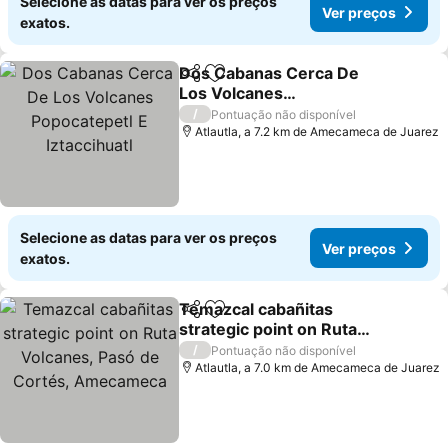
Selecione as datas para ver os preços
Ver preços
exatos.
Dos Cabanas Cerca De
Partilhar
Adicionar aos favoritos
Los Volcanes
Popocatepetl E
Ver preços
/
Pontuação não disponível
Iztaccihuatl
Atlautla, a 7.2 km de Amecameca de Juarez
Selecione as datas para ver os preços
Ver preços
exatos.
Temazcal cabañitas
Partilhar
Adicionar aos favoritos
strategic point on Ruta
Volcanes, Pasó de
Ver preços
/
Pontuação não disponível
Cortés, Amecameca
Atlautla, a 7.0 km de Amecameca de Juarez