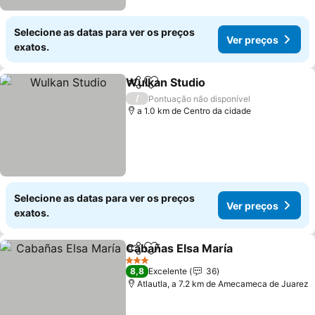
Selecione as datas para ver os preços
Ver preços
exatos.
Wulkan Studio
Partilhar
Adicionar aos favoritos
Ver preços
/
Pontuação não disponível
a 1.0 km de Centro da cidade
Selecione as datas para ver os preços
Ver preços
exatos.
Cabañas Elsa María
Partilhar
Adicionar aos favoritos
Ver pr
3 Estrelas
8,8
Excelente
36
Atlautla, a 7.2 km de Amecameca de Juarez