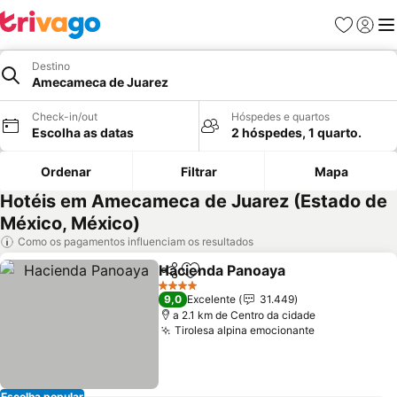
Favoritos
Iniciar
Me
Destino
Amecameca de Juarez
Check-in/out
Hóspedes e quartos
Escolha as datas
2 hóspedes, 1 quarto.
Ordenar
Filtrar
Mapa
Hotéis em Amecameca de Juarez (Estado de
México, México)
Como os pagamentos influenciam os resultados
Hacienda Panoaya
Partilhar
Adicionar aos favoritos
Ver pre
4 Estrelas
9,0
Excelente
31.449
a 2.1 km de Centro da cidade
Tirolesa alpina emocionante
Ver preços
Escolha popular