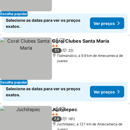
Escolha popular
Selecione as datas para ver os preços
Ver preços
exatos.
Coral Clubes Santa María
Partilhar
Adicionar aos favoritos
V
2 Estrelas
7,1
22
Tlalmanalco, a 9.9 km de Amecameca de
Juarez
Escolha popular
Selecione as datas para ver os preços
Ver preços
exatos.
Juchitepec
Partilhar
Adicionar aos favoritos
Ver preços
2 Estrelas
7,0
181
Juchitepec, a 12.1 km de Amecameca de
Juarez