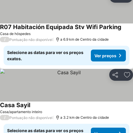
R07 Habitación Equipada Stv Wifi Parking
Casa de hóspedes
/
a 6.9 km de Centro da cidade
Pontuação não disponível
Selecione as datas para ver os preços
Ver preços
exatos.
Partilhar
Ad
Casa Sayil
Casa/apartamento inteiro
/
a 3.2 km de Centro da cidade
Pontuação não disponível
Selecione as datas para ver os preços