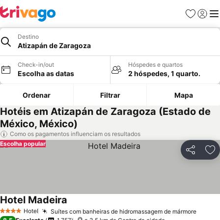
Favoritos
Iniciar
Me
Destino
Atizapán de Zaragoza
Check-in/out
Hóspedes e quartos
Escolha as datas
2 hóspedes, 1 quarto.
Ordenar
Filtrar
Mapa
Hotéis em Atizapán de Zaragoza (Estado de
México, México)
Como os pagamentos influenciam os resultados
Escolha popular
Partilhar
Ad
Hotel Madeira
Hotel
Suítes com banheiras de hidromassagem de mármore
4 Estrelas