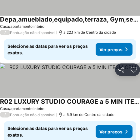
Depa,amueblado,equipado,terraza, Gym,seg, Jardín
Casa/apartamento inteiro
/
a 22.1 km de Centro da cidade
Pontuação não disponível
Selecione as datas para ver os preços
Ver preços
exatos.
Partilhar
Ad
R02 LUXURY STUDIO COURAGE a 5 MIN ITESM CEM
Casa/apartamento inteiro
/
a 5.9 km de Centro da cidade
Pontuação não disponível
Selecione as datas para ver os preços
Ver preços
exatos.