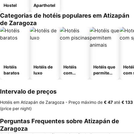
Hostel
Aparthotel
Categorias de hotéis populares em Atizapán
de Zaragoza
Hotéis
Hotéis de
Hotéis
Hotéis que
Hoté
baratos
luxo
com
permitem
com 
piscinas
animais
Intervalo de preços
Hotéis em Atizapán de Zaragoza -
Preço máximo
de
‎€ 47
até
‎€ 133
(price per night)
Perguntas Frequentes sobre Atizapán de
Zaragoza