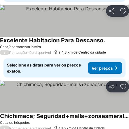
Partilhar
Ad
Excelente Habitacion Para Descanso.
Casa/apartamento inteiro
/
a 4.3 km de Centro da cidade
Pontuação não disponível
Selecione as datas para ver os preços
Ver preços
exatos.
Partilhar
Ad
Chichimeca; Seguridad+malls+zonaesmeralda
Casa de hóspedes
/
a 1.5 km de Centro da cidade
Pontuação não disponível