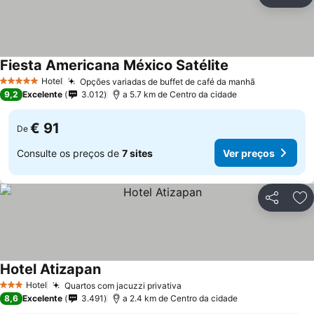
Partilhar
Ad
Fiesta Americana México Satélite
Hotel
Opções variadas de buffet de café da manhã
5 Estrelas
9,2
Excelente
3.012
a 5.7 km de Centro da cidade
€ 91
De
Consulte os preços de
7 sites
Ver preços
Partilhar
Ad
Hotel Atizapan
Hotel
Quartos com jacuzzi privativa
3 Estrelas
8,6
Excelente
3.491
a 2.4 km de Centro da cidade