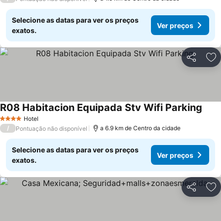
Selecione as datas para ver os preços
Ver preços
exatos.
Partilhar
Ad
R08 Habitacion Equipada Stv Wifi Parking
Hotel
4 Estrelas
/
a 6.9 km de Centro da cidade
Pontuação não disponível
Selecione as datas para ver os preços
Ver preços
exatos.
Partilhar
Ad