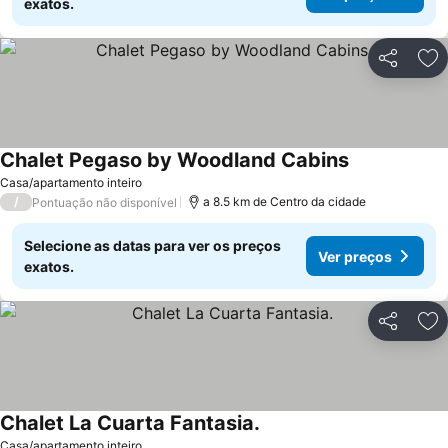
exatos.
Partilhar
Ad
Chalet Pegaso by Woodland Cabins
Casa/apartamento inteiro
/
a 8.5 km de Centro da cidade
Pontuação não disponível
Selecione as datas para ver os preços
Ver preços
exatos.
Partilhar
Ad
Chalet La Cuarta Fantasia.
Casa/apartamento inteiro