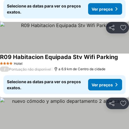
Selecione as datas para ver os preços
Ver preços
exatos.
Partilhar
Ad
R09 Habitacion Equipada Stv Wifi Parking
Hotel
4 Estrelas
/
a 6.9 km de Centro da cidade
Pontuação não disponível
Selecione as datas para ver os preços
Ver preços
exatos.
Partilhar
Ad