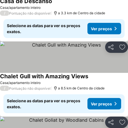
Casa de Descanso
Casa/apartamento inteiro
/
a 3.3 km de Centro da cidade
Pontuação não disponível
Selecione as datas para ver os preços
Ver preços
exatos.
Partilhar
Ad
Chalet Gull with Amazing Views
Casa/apartamento inteiro
/
a 8.5 km de Centro da cidade
Pontuação não disponível
Selecione as datas para ver os preços
Ver preços
exatos.
Partilhar
Ad