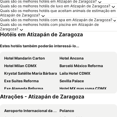
Quais são os melhores hotéis em Atizapán de Zaragoza?
Quais são os melhores hotéis de luxo em Atizapán de Zaragoza?
Quais são os melhores hotéis que aceitam animais de estimação em
Atizapán de Zaragoza?
Quais são os melhores hotéis com spa em Atizapán de Zaragoza?
Quais são os melhores hotéis com piscina em Atizapán de
Zaragoza?
Hotéis em Atizapán de Zaragoza
Estes hotéis também poderão interessá-lo...
Hotel Mandarin Carton
Hotel Ancona
Hotel Milan CDMX
Barceló México Reforma
Krystal Satélite María Bárbara
Laila Hotel CDMX
Exe Suites Reforma
Sevilla Palace
Exe Alameda Reforma
Hotel MX mas roma CDMX, Trademark Collection by Wyndham
Atrações - Atizapán de Zaragoza
Galeria Plaza Reforma
Hotel Plaza Revolución
Exe Cities Reforma
Ibis Styles Mexico Reforma
Aeroporto Internacional da Cidade do México
Polanco
Hotel Fontan Reforma
Ibis Mexico Alameda