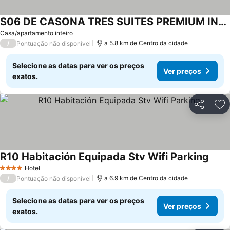
S06 DE CASONA TRES SUITES PREMIUM INCREÍBLES ITESM CEM S06
Casa/apartamento inteiro
/
a 5.8 km de Centro da cidade
Pontuação não disponível
Selecione as datas para ver os preços
Ver preços
exatos.
Partilhar
Ad
R10 Habitación Equipada Stv Wifi Parking
Hotel
4 Estrelas
/
a 6.9 km de Centro da cidade
Pontuação não disponível
Selecione as datas para ver os preços
Ver preços
exatos.