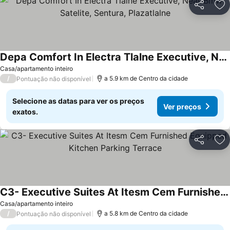
Partilhar
Ad
Depa Comfort In Electra Tlalne Executive, Near Bmw Satelite, Sentura, Plazatlalne
Casa/apartamento inteiro
/
a 5.9 km de Centro da cidade
Pontuação não disponível
Selecione as datas para ver os preços
Ver preços
exatos.
Partilhar
Ad
C3- Executive Suites At Itesm Cem Furnished Equipped Kitchen Parking Terrace
Casa/apartamento inteiro
/
a 5.8 km de Centro da cidade
Pontuação não disponível