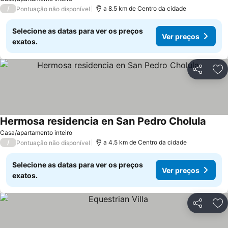
/
a 8.5 km de Centro da cidade
Pontuação não disponível
Selecione as datas para ver os preços
Ver preços
exatos.
Partilhar
Ad
Hermosa residencia en San Pedro Cholula
Casa/apartamento inteiro
/
a 4.5 km de Centro da cidade
Pontuação não disponível
Selecione as datas para ver os preços
Ver preços
exatos.
Partilhar
Ad