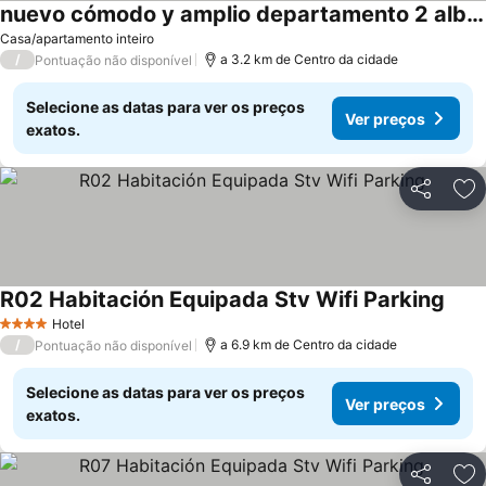
nuevo cómodo y amplio departamento 2 albercas
Casa/apartamento inteiro
/
a 3.2 km de Centro da cidade
Pontuação não disponível
Selecione as datas para ver os preços
Ver preços
exatos.
Partilhar
Ad
R02 Habitación Equipada Stv Wifi Parking
Hotel
4 Estrelas
/
a 6.9 km de Centro da cidade
Pontuação não disponível
Selecione as datas para ver os preços
Ver preços
exatos.
Partilhar
Ad