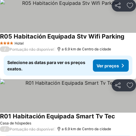
Partilhar
Ad
R05 Habitación Equipada Stv Wifi Parking
Hotel
4 Estrelas
/
a 6.9 km de Centro da cidade
Pontuação não disponível
Selecione as datas para ver os preços
Ver preços
exatos.
Partilhar
Ad
R01 Habitación Equipada Smart Tv Tec
Casa de hóspedes
/
a 6.9 km de Centro da cidade
Pontuação não disponível