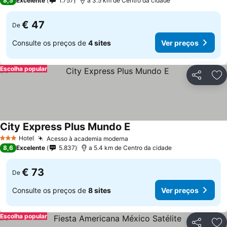
8,5
Excelente
1.757
a 3.5 km de Centro da cidade
€ 47
De
Consulte os preços de
4 sites
Ver preços
Escolha popular
Partilhar
Ad
City Express Plus Mundo E
Hotel
Acesso à academia moderna
3 Estrelas
8,6
Excelente
5.837
a 5.4 km de Centro da cidade
€ 73
De
Consulte os preços de
8 sites
Ver preços
Escolha popular