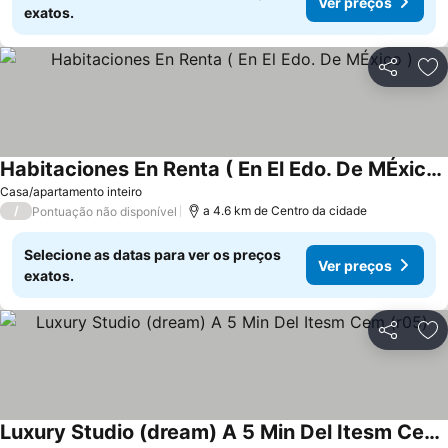
Ver preços
exatos.
Partilhar
Ad
Habitaciones En Renta ( En El Edo. De MÉxico )
Casa/apartamento inteiro
/
a 4.6 km de Centro da cidade
Pontuação não disponível
Selecione as datas para ver os preços
Ver preços
exatos.
Partilhar
Ad
Luxury Studio (dream) A 5 Min Del Itesm Cem (r05)