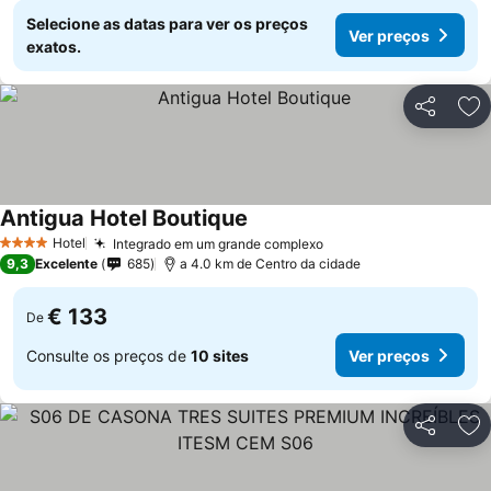
Selecione as datas para ver os preços
Ver preços
exatos.
Partilhar
Ad
Antigua Hotel Boutique
Hotel
Integrado em um grande complexo
4 Estrelas
9,3
Excelente
685
a 4.0 km de Centro da cidade
€ 133
De
Consulte os preços de
10 sites
Ver preços
Partilhar
Ad