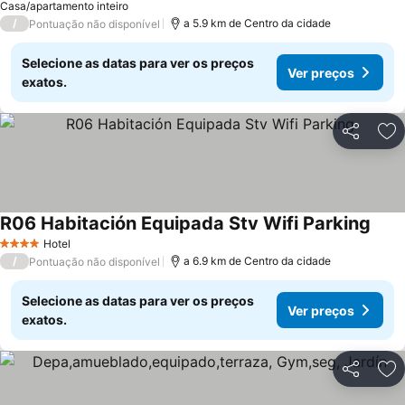
Casa/apartamento inteiro
/
a 5.9 km de Centro da cidade
Pontuação não disponível
Selecione as datas para ver os preços
Ver preços
exatos.
Partilhar
Ad
R06 Habitación Equipada Stv Wifi Parking
Hotel
4 Estrelas
/
a 6.9 km de Centro da cidade
Pontuação não disponível
Selecione as datas para ver os preços
Ver preços
exatos.
Partilhar
Ad