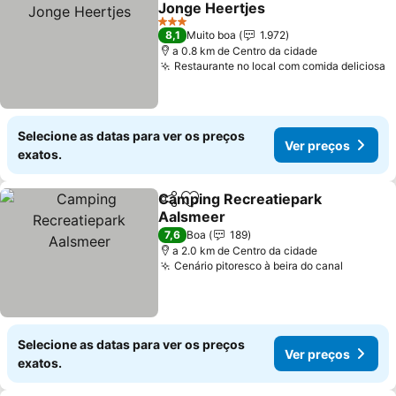
Jonge Heertjes
Ver preços
3 Estrelas
8,1
Muito boa
1.972
a 0.8 km de Centro da cidade
Restaurante no local com comida deliciosa
V
Selecione as datas para ver os preços
Ver preços
exatos.
Camping Recreatiepark
Partilhar
Adicionar aos favoritos
Aalsmeer
Ver preços
7,6
Boa
189
a 2.0 km de Centro da cidade
Cenário pitoresco à beira do canal
Ver pre
Selecione as datas para ver os preços
Ver preços
exatos.