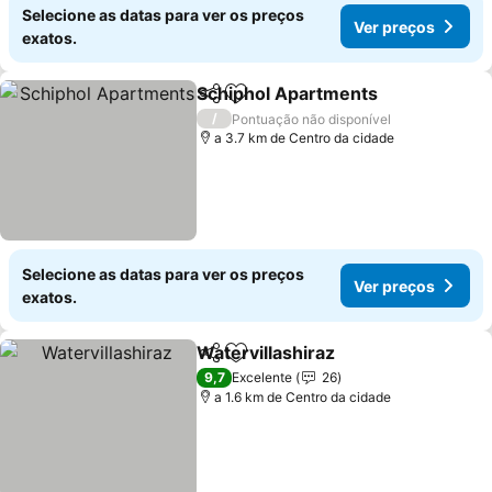
Selecione as datas para ver os preços
Ver preços
exatos.
Schiphol Apartments
Partilhar
Adicionar aos favoritos
Ver 
/
Pontuação não disponível
a 3.7 km de Centro da cidade
Selecione as datas para ver os preços
Ver preços
exatos.
Watervillashiraz
Partilhar
Adicionar aos favoritos
Ver preço
9,7
Excelente
26
a 1.6 km de Centro da cidade