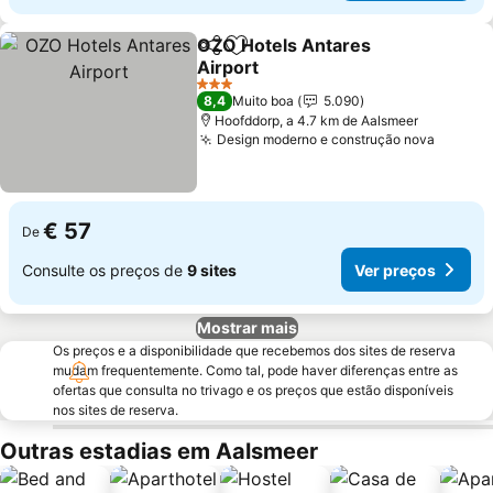
OZO Hotels Antares
Partilhar
Adicionar aos favoritos
Airport
Ver preços
3 Estrelas
8,4
Muito boa
5.090
Hoofddorp, a 4.7 km de Aalsmeer
Design moderno e construção nova
Ver pr
€ 57
De
Consulte os preços de
9 sites
Ver preços
Mostrar mais
Os preços e a disponibilidade que recebemos dos sites de reserva
mudam frequentemente. Como tal, pode haver diferenças entre as
ofertas que consulta no trivago e os preços que estão disponíveis
nos sites de reserva.
Outras estadias em Aalsmeer