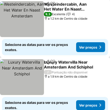
Westeindercabin, Aan
Partilhar
Adicionar aos favoritos
Het Water En Naast
Amsterdam
Ver preços
9,3
Excelente
4
a 1.2 km de Centro da cidade
Selecione as datas para ver os preços
Ver preços
exatos.
Luxury Watervilla Near
Partilhar
Adicionar aos favoritos
Amsterdam And Schiphol
Ver preços
/
Pontuação não disponível
a 1.9 km de Centro da cidade
Selecione as datas para ver os preços
Ver preços
exatos.