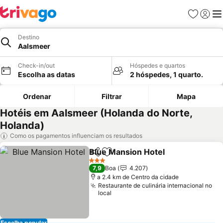
Favoritos
Iniciar
Me
Destino
Aalsmeer
Check-in/out
Hóspedes e quartos
Escolha as datas
2 hóspedes, 1 quarto.
Ordenar
Filtrar
Mapa
Hotéis em Aalsmeer (Holanda do Norte,
Holanda)
Como os pagamentos influenciam os resultados
Blue Mansion Hotel
Partilhar
Adicionar aos favoritos
Ver pr
3 Estrelas
7,9
Boa
4.207
a 2.4 km de Centro da cidade
Restaurante de culinária internacional no
local
Escolha popular