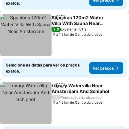
Ver preços
exatos.
Spacious 120m2 Water
Partilhar
Adicionar aos favoritos
Villa With Sauna Near
Amsterdam
Ver preços
9,0
Excelente
2
a 1.5 km de Centro da cidade
Selecione as datas para ver os preços
Ver preços
exatos.
Luxury Watervilla Near
Partilhar
Adicionar aos favoritos
Amsterdam And Schiphol
Ver preços
/
Pontuação não disponível
a 1.6 km de Centro da cidade