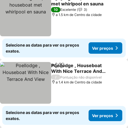
Partilhar
Adicionar aos favoritos
met whirlpool en sauna
Ver preços
10
Excelente
3
a 1.5 km de Centro da cidade
Selecione as datas para ver os preços
Ver preços
exatos.
Poellodge , Houseboat
Partilhar
Adicionar aos favoritos
With Nice Terrace And
View
Ver preços
/
Pontuação não disponível
a 1.4 km de Centro da cidade
Selecione as datas para ver os preços
Ver preços
exatos.