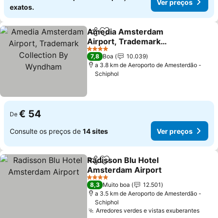
Ver preços
exatos.
Amedia Amsterdam
Partilhar
Adicionar aos favoritos
Airport, Trademark
Collection By Wyndham
Ver preços
4 Estrelas
7,8
Boa
10.039
a 3.8 km de Aeroporto de Amesterdão -
Schiphol
€ 54
De
Consulte os preços de
14 sites
Ver preços
Radisson Blu Hotel
Partilhar
Adicionar aos favoritos
Amsterdam Airport
Ver preços
4 Estrelas
8,3
Muito boa
12.501
a 3.5 km de Aeroporto de Amesterdão -
Schiphol
Arredores verdes e vistas exuberantes
Ver 