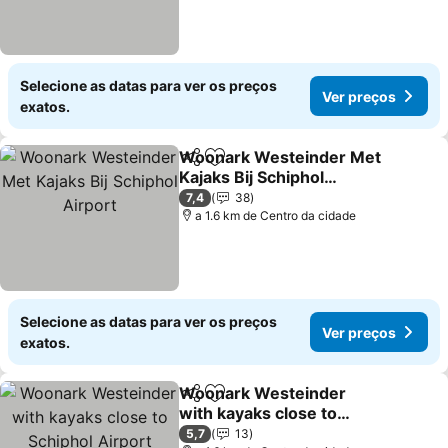
Selecione as datas para ver os preços
Ver preços
exatos.
Woonark Westeinder Met
Partilhar
Adicionar aos favoritos
Kajaks Bij Schiphol
Airport
Ver preços
7,4
38
a 1.6 km de Centro da cidade
Selecione as datas para ver os preços
Ver preços
exatos.
Woonark Westeinder
Partilhar
Adicionar aos favoritos
with kayaks close to
Schiphol Airport
Ver preços
5,7
13