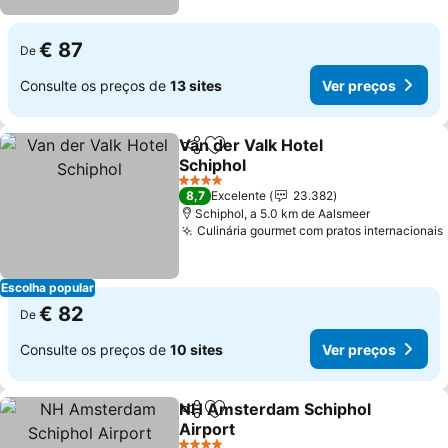
€ 87
De
Consulte os preços de
13 sites
Ver preços
Van der Valk Hotel
Partilhar
Adicionar aos favoritos
Schiphol
Ver preços
4 Estrelas
8,7
Excelente
23.382
Schiphol, a 5.0 km de Aalsmeer
Culinária gourmet com pratos internacionais
Escolha popular
€ 82
De
Consulte os preços de
10 sites
Ver preços
NH Amsterdam Schiphol
Partilhar
Adicionar aos favoritos
Airport