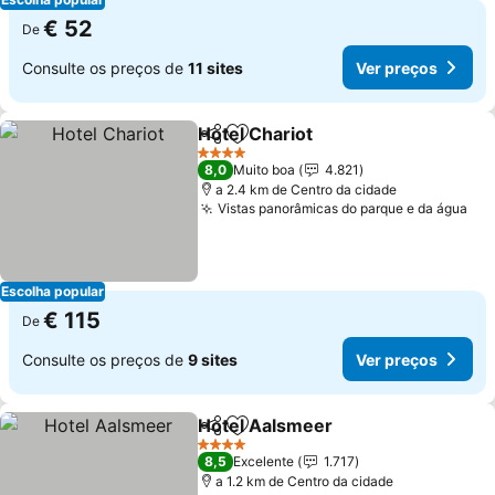
€ 52
De
Consulte os preços de
11 sites
Ver preços
Hotel Chariot
Partilhar
Adicionar aos favoritos
Ver preços
4 Estrelas
8,0
Muito boa
4.821
a 2.4 km de Centro da cidade
Vistas panorâmicas do parque e da água
Ver
Escolha popular
€ 115
De
Consulte os preços de
9 sites
Ver preços
Hotel Aalsmeer
Partilhar
Adicionar aos favoritos
Ver preços
4 Estrelas
8,5
Excelente
1.717
a 1.2 km de Centro da cidade