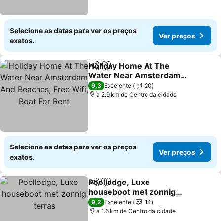
Selecione as datas para ver os preços
Ver preços
exatos.
Holiday Home At The
Partilhar
Adicionar aos favoritos
Water Near Amsterdam
And Beaches, Free Wifi,
Ver preços
9,3
Excelente
20
Boat For Rent
a 2.9 km de Centro da cidade
Selecione as datas para ver os preços
Ver preços
exatos.
Poellodge, Luxe
Partilhar
Adicionar aos favoritos
houseboot met zonnig
terras
Ver preços
9,2
Excelente
14
a 1.6 km de Centro da cidade