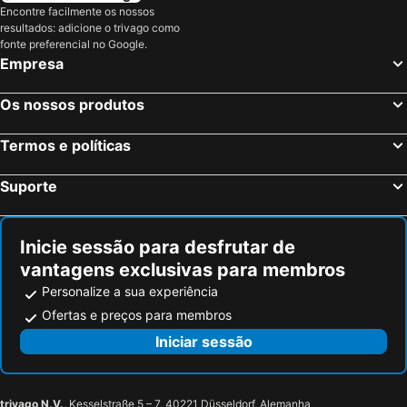
Encontre facilmente os nossos
Hoofddorp, Holanda do Norte Hotéis
Zaandam, Holanda do Norte Hotéis
Hotel La Bohème
Alp Hotel Amsterdam
resultados: adicione o trivago como
Rijswijk, Holanda Meridional Hotéis
Eindhoven, Brabante do Norte Hotéis
fonte preferencial no Google.
Boutique Hotel Oosteinde
Hotel JL No76
Empresa
Maastricht, Limburgo Hotéis
Overtoomse Houthandel
Hotel Torenzicht
Os nossos produtos
Termos e políticas
Suporte
Inicie sessão para desfrutar de
vantagens exclusivas para membros
Personalize a sua experiência
Ofertas e preços para membros
Iniciar sessão
trivago N.V.
, Kesselstraße 5 – 7, 40221 Düsseldorf, Alemanha