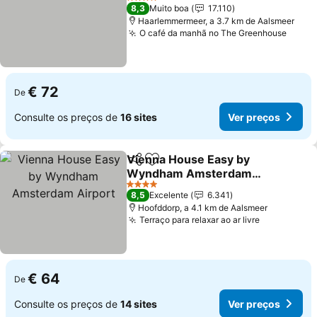
Ver preços
4 Estrelas
8,3
Muito boa
17.110
Haarlemmermeer, a 3.7 km de Aalsmeer
O café da manhã no The Greenhouse
Ver p
€ 72
De
Consulte os preços de
16 sites
Ver preços
Vienna House Easy by
Partilhar
Adicionar aos favoritos
Wyndham Amsterdam
Airport
Ver preços
4 Estrelas
8,5
Excelente
6.341
Hoofddorp, a 4.1 km de Aalsmeer
Terraço para relaxar ao ar livre
Ver preço
€ 64
De
Consulte os preços de
14 sites
Ver preços