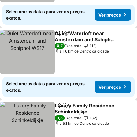
Selecione as datas para ver os preços
Ver preços
exatos.
Quiet Waterloft near
Partilhar
Adicionar aos favoritos
Amsterdam and Schiphol
WS17
Ver preços
9,7
Excelente
112
a 1.6 km de Centro da cidade
Selecione as datas para ver os preços
Ver preços
exatos.
Luxury Family Residence
Partilhar
Adicionar aos favoritos
Schinkeldijkje
Ver preços
9,3
Excelente
132
a 5.1 km de Centro da cidade