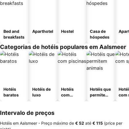
Bed and
Aparthotel
Hostel
Casa de
Apar
breakfasts
hóspedes
Categorias de hotéis populares em Aalsmeer
Hotéis
Hotéis de
Hotéis
Hotéis que
Hoté
baratos
luxo
com
permitem
com 
piscinas
animais
Intervalo de preços
Hotéis em Aalsmeer -
Preço máximo
de
‎€ 52
até
‎€ 115
(price per