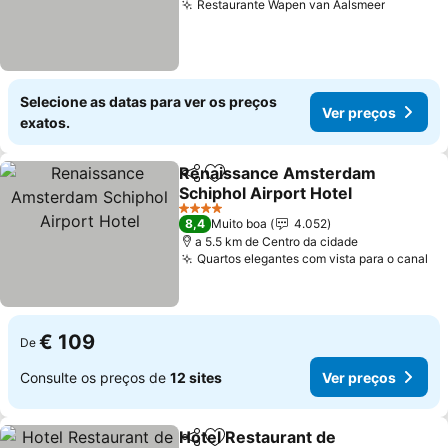
Restaurante Wapen van Aalsmeer
Ver pre
Selecione as datas para ver os preços
Ver preços
exatos.
Renaissance Amsterdam
Partilhar
Adicionar aos favoritos
Schiphol Airport Hotel
Ver preços
4 Estrelas
8,4
Muito boa
4.052
a 5.5 km de Centro da cidade
Quartos elegantes com vista para o canal
Ve
€ 109
De
Consulte os preços de
12 sites
Ver preços
Hotel Restaurant de
Partilhar
Adicionar aos favoritos