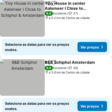
Tiny House in center
Partilhar
Adicionar aos favoritos
Aalsmeer I Close to
Schiphol & Amsterdam
Ver preços
9,6
Excelente
37
a 0.2 km de Centro da cidade
Selecione as datas para ver os preços
Ver preços
exatos.
B&B Schiphol Amsterdam
Partilhar
Adicionar aos favoritos
9,6
Excelente
49
a 3.8 km de Centro da cidade
Selecione as datas para ver os preços
Ver preços
exatos.