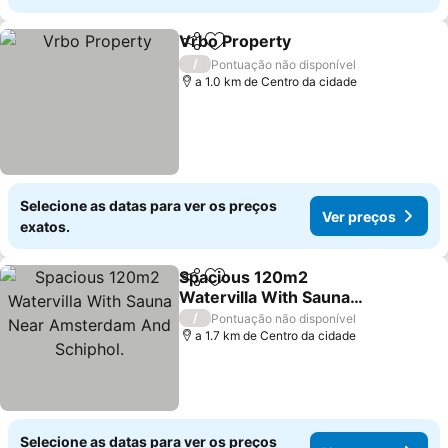
Vrbo Property
Partilhar
Adicionar aos favoritos
Ver preços
/
Pontuação não disponível
a 1.0 km de Centro da cidade
Selecione as datas para ver os preços
Ver preços
exatos.
Spacious 120m2
Partilhar
Adicionar aos favoritos
Watervilla With Sauna
Near Amsterdam And
Ver preços
/
Pontuação não disponível
Schiphol.
a 1.7 km de Centro da cidade
Selecione as datas para ver os preços