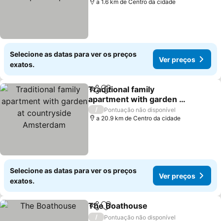
a 1.6 km de Centro da cidade
Selecione as datas para ver os preços
Ver preços
exatos.
Traditional family
Partilhar
Adicionar aos favoritos
apartment with garden at
countryside Amsterdam
Ver preços
/
Pontuação não disponível
a 20.9 km de Centro da cidade
Selecione as datas para ver os preços
Ver preços
exatos.
The Boathouse
Partilhar
Adicionar aos favoritos
Ver preços
/
Pontuação não disponível