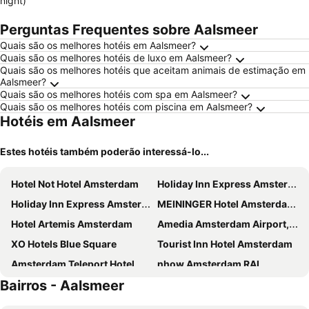
night)
Perguntas Frequentes sobre Aalsmeer
Quais são os melhores hotéis em Aalsmeer?
Quais são os melhores hotéis de luxo em Aalsmeer?
Quais são os melhores hotéis que aceitam animais de estimação em
Aalsmeer?
Quais são os melhores hotéis com spa em Aalsmeer?
Quais são os melhores hotéis com piscina em Aalsmeer?
Hotéis em Aalsmeer
Estes hotéis também poderão interessá-lo...
Hotel Not Hotel Amsterdam
Holiday Inn Express Amsterdam - Arena Towers by IHG
Holiday Inn Express Amsterdam - North Riverside By Ihg
MEININGER Hotel Amsterdam City West
Hotel Artemis Amsterdam
Amedia Amsterdam Airport, Trademark Collection By Wyndham
XO Hotels Blue Square
Tourist Inn Hotel Amsterdam
Amsterdam Teleport Hotel
nhow Amsterdam RAI
Bairros - Aalsmeer
Holiday Inn Amsterdam - Arena Towers by IHG
Volkshotel
ibis Amsterdam Centre
XO Hotels Couture