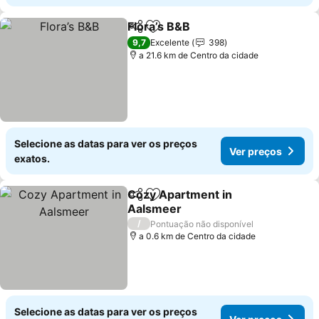
Flora’s B&B
Partilhar
Adicionar aos favoritos
Ver preços
9,7
Excelente
398
a 21.6 km de Centro da cidade
Selecione as datas para ver os preços
Ver preços
exatos.
Cozy Apartment in
Partilhar
Adicionar aos favoritos
Aalsmeer
Ver preços
/
Pontuação não disponível
a 0.6 km de Centro da cidade
Selecione as datas para ver os preços