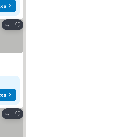
ços
Adicionar aos favoritos
Partilhar
ços
Adicionar aos favoritos
Partilhar