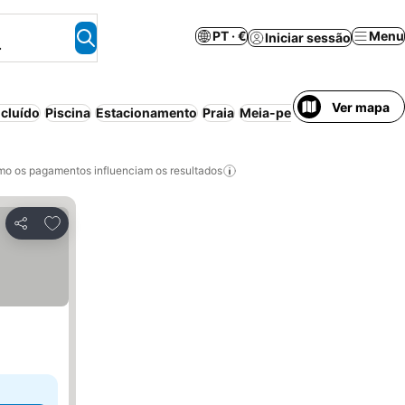
PT · €
Menu
Iniciar sessão
.
Ver mapa
cluído
Piscina
Estacionamento
Praia
Meia-pensão
Cancelament
o os pagamentos influenciam os resultados
Adicionar aos favoritos
Partilhar