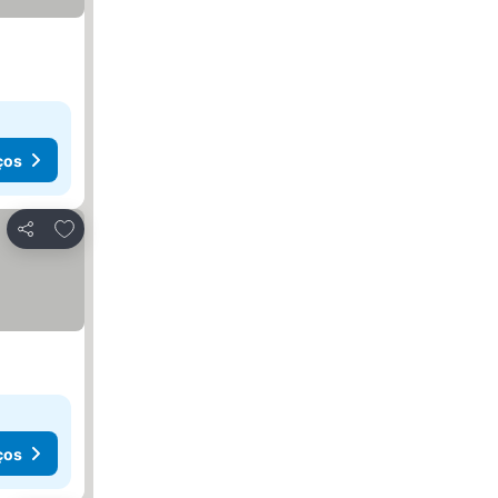
ços
Adicionar aos favoritos
Partilhar
ços