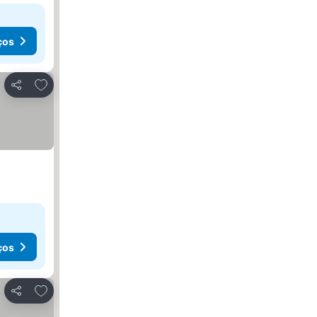
ços
Adicionar aos favoritos
Partilhar
ços
Adicionar aos favoritos
Partilhar