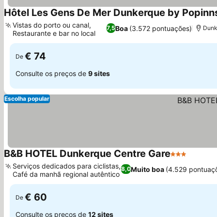
Hôtel Les Gens De Mer Dunkerque by Popinn
Vistas do porto ou canal,
Boa
(3.572 pontuações)
7,5
Dunk
Restaurante e bar no local
€ 74
De
Consulte os preços de
9 sites
Escolha popular
B&B HOTEL Dunkerque Centre Gare
3 Estrelas
Serviços dedicados para ciclistas,
Muito boa
(4.529 pontuaç
8,0
Café da manhã regional autêntico
€ 60
De
Consulte os preços de
12 sites