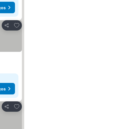
ços
Adicionar aos favoritos
Partilhar
ços
Adicionar aos favoritos
Partilhar