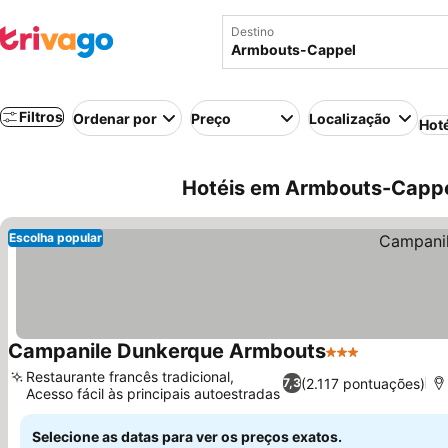
Destino
Filtros
Ordenar por
Preço
Localização
Hot
Hotéis em Armbouts-Cappel 
Escolha popular
Campanile Dunkerque Armbouts
3 Estrelas
Restaurante francês tradicional,
(2.117 pontuações)
7,3
Acesso fácil às principais autoestradas
Selecione as datas para ver os preços exatos.