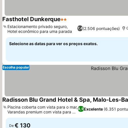
Fasthotel Dunkerque
2 Estrelas
Estacionamento privado seguro,
(2.506 pontuações)
7,4
Hotel econômico para uma parada
Selecione as datas para ver os preços exatos.
Escolha popular
Radisson Blu Grand Hotel & Spa, Malo-Les-Ba
Piscina coberta com vista para o mar,
Excelente
(6.351 pont
8,9
Varandas premium com vista para o
mar
€ 130
De