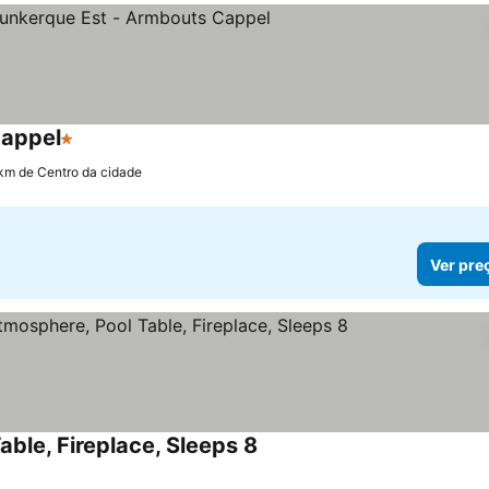
Cappel
1 Estrelas
 km de Centro da cidade
Ver pre
ble, Fireplace, Sleeps 8