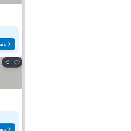
ços
Adicionar aos favoritos
Partilhar
ços