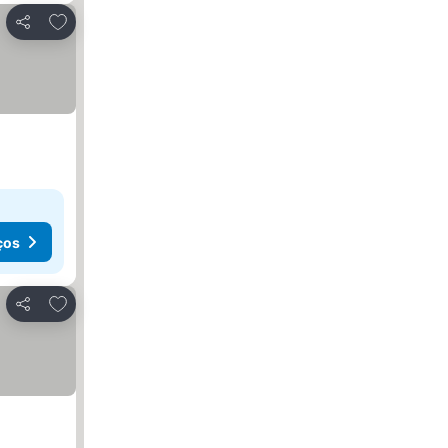
Adicionar aos favoritos
Partilhar
ços
Adicionar aos favoritos
Partilhar