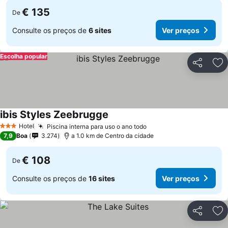
€ 135
De
Consulte os preços de
6 sites
Ver preços
Escolha popular
Partilhar
Ad
ibis Styles Zeebrugge
Hotel
Piscina interna para uso o ano todo
3 Estrelas
7,9
Boa
3.274
a 1.0 km de Centro da cidade
€ 108
De
Consulte os preços de
16 sites
Ver preços
Partilhar
Ad