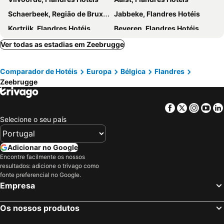
ABC Hotel
Avenue Boutique Hotel
Schaerbeek, Região de Bruxelas-Capital Hotéis
Jabbeke, Flandres Hotéis
Gatsby Hotel - Adults Only - Small Luxury Hotel - by F-Hotels
Hotel Sabot d'Or
Kortrijk, Flandres Hotéis
Beveren, Flandres Hotéis
Hotel Mercure Blankenberge Station
Malecot Boutique Hotel
Knokke-Heist, Flandres Hotéis
Middelkerke, Flandres Hotéis
Ver todas as estadias em Zeebrugge
Alfa Inn
Hotel Aazaert by WP Hotels
Anderlecht, Região de Bruxelas-Capital Hotéis
Middelburg, Zelândia Hotéis
Hotel Saint Sauveur by WP Hotels
Hotel Corner House
Comparador de Hotéis
Europa
Bélgica
Flandres
Dunkerque, Norte Estreito de Calé Hotéis
Roosendaal, Brabante do Norte Hotéis
Hotel Bloemenhof
Hotel Paradisio By Wp Hotels
Zeebrugge
Villeneuve-d'Ascq, Norte Estreito de Calé Hotéis
De Haan, Flandres Hotéis
Hotel Du Commerce
Hotel de Elderschans
Ypres, Flandres Hotéis
De Panne, Flandres Hotéis
Hotel Gulden Vlies
Boutique Hotel Azur
Facebook
Twitter
Insta
Yo
Bruxelas, Região de Bruxelas-Capital Hotéis
Roterdão, Holanda Meridional Hotéis
Selecione o seu país
Guesthouse Vakantie Logies Hollywood
B&B De Vijf Zuilen
Brugges, Flandres Hotéis
Antuérpia, Flandres Hotéis
Boutiquehotel Le Foulage - adults only
Hotel Amaryllis
Gand, Flandres Hotéis
Eindhoven, Brabante do Norte Hotéis
Adicionar no Google
Hotel Van Cleef
Hotel Prins Boudewijn
Encontre facilmente os nossos
Elsene-Ixelles, Região de Bruxelas-Capital Hotéis
Maastricht, Limburgo Hotéis
resultados: adicione o trivago como
Liège, Valónia Hotéis
Ostende, Flandres Hotéis
fonte preferencial no Google.
Empresa
Machelen, Flandres Hotéis
Leuven, Flandres Hotéis
Os nossos produtos