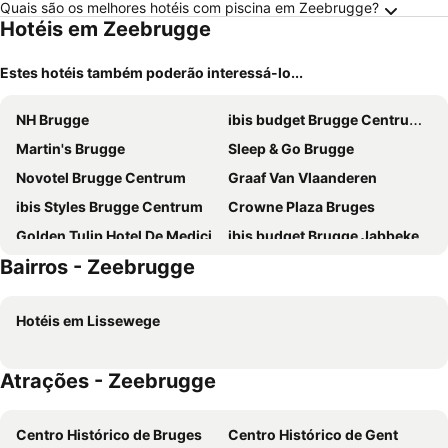
Quais são os melhores hotéis com piscina em Zeebrugge?
Hotéis em Zeebrugge
Estes hotéis também poderão interessá-lo...
NH Brugge
ibis budget Brugge Centrum Station
Martin's Brugge
Sleep & Go Brugge
Novotel Brugge Centrum
Graaf Van Vlaanderen
ibis Styles Brugge Centrum
Crowne Plaza Bruges
Golden Tulip Hotel De Medici
ibis budget Brugge Jabbeke
Bairros - Zeebrugge
Hotel 't Putje
Hotel Bourgoensch Hof
Hotel Aragon
Hotel Marcel
Hotéis em Lissewege
Hotel Maraboe
Grand Hotel Casselbergh
Velotel Brugge
Canalview Hotel Ter Reien
Atrações - Zeebrugge
Dukes' Palace Residence
Green Park Hotel Brugge
The Black Swan Hotel
Dukes' Academie Brugge
Centro Histórico de Bruges
Centro Histórico de Gent
Hotel Acacia
Golden Tree Hotel