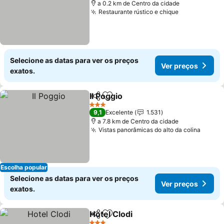
a 0.2 km de Centro da cidade
Restaurante rústico e chique
Ver preços
Selecione as datas para ver os preços
Ver preços
exatos.
Il Poggio
Partilhar
Adicionar aos favoritos
Ver preços
3 Estrelas
9,1
Excelente
1.531
a 7.8 km de Centro da cidade
Vistas panorâmicas do alto da colina
Ver p
Escolha popular
Selecione as datas para ver os preços
Ver preços
exatos.
Hotel Clodi
Partilhar
Adicionar aos favoritos
Ver preços