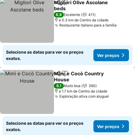
Migliori Olive Ascolane
Partilhar
Adicionar aos favoritos
beds
Ver preços
8,8
Excelente
411
a 0.3 km de Centro da cidade
Restaurante italiano para a família
Ver pre
Selecione as datas para ver os preços
Ver preços
exatos.
Mimì e Cocò Country
Partilhar
Adicionar aos favoritos
House
Ver preços
8,1
Muito boa
360
a 1.7 km de Centro da cidade
Exploração ativa com aluguel
Ver preços
Selecione as datas para ver os preços
Ver preços
exatos.