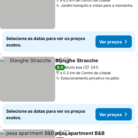
a 6.2 km de Centro da cidade
Jardim tranquilo e vistas para a montanha
Ve
Selecione as datas para ver os preços
Ver preços
exatos.
Stenghe Stracche
Partilhar
Adicionar aos favoritos
Ver preç
8,0
Muito boa
341
a 0.3 km de Centro da cidade
Estacionamento privativo no pátio
Ver pre
Selecione as datas para ver os preços
Ver preços
exatos.
pesa apartment B&B
Partilhar
Adicionar aos favoritos
Ver p