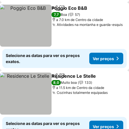
Poggio Eco B&B
Partilhar
Adicionar aos favoritos
Ver preço
7,7
Boa
57
a 7.0 km de Centro da cidade
Atividades na montanha e guarda-esquis
Ve
Selecione as datas para ver os preços
Ver preços
exatos.
Residence Le Stelle
Partilhar
Adicionar aos favoritos
Ver pr
8,0
Muito boa
133
a 11.5 km de Centro da cidade
Cozinhas totalmente equipadas
Ver preço
Selecione as datas para ver os preços
Ver preços