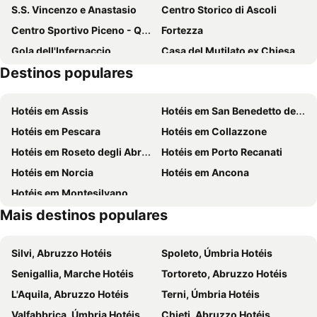
S.S. Vincenzo e Anastasio
Centro Storico di Ascoli
Centro Sportivo Piceno - Quartiere Tofare
Fortezza
Gola dell'Infernaccio
Casa del Mutilato ex Chiesa di S. Maria della Misericordia
Destinos populares
Via XX Settembre
Acquapark Ondablù
Riviera delle Palme
San Benedetto del Tronto
Hotéis em Assis
Hotéis em San Benedetto del Tronto
Porto San Giorgio Lido
Spiaggia Giulianova Lido
Hotéis em Pescara
Hotéis em Collazzone
Museum of the Sea
Martinsicuro Lido
Hotéis em Roseto degli Abruzzi
Hotéis em Porto Recanati
Scerne di Pineto
Hotéis em Norcia
Hotéis em Ancona
Hotéis em Montesilvano
Mais destinos populares
Silvi, Abruzzo Hotéis
Spoleto, Úmbria Hotéis
Senigallia, Marche Hotéis
Tortoreto, Abruzzo Hotéis
L'Aquila, Abruzzo Hotéis
Terni, Úmbria Hotéis
Valfabbrica, Úmbria Hotéis
Chieti, Abruzzo Hotéis