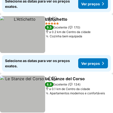
Selecione as datas para ver os preços
Ver preços
exatos.
L'Attichetto
Partilhar
Adicionar aos favoritos
Ver preços
5 Estrelas
9,5
Excelente
170
a 0.2 km de Centro da cidade
Cozinha bem equipada
Ver preços
Selecione as datas para ver os preços
Ver preços
exatos.
Le Stanze del Corso
Partilhar
Adicionar aos favoritos
Ver p
8,8
Excelente
134
a 0.1 km de Centro da cidade
Apartamentos modernos e confortáveis
Ver 