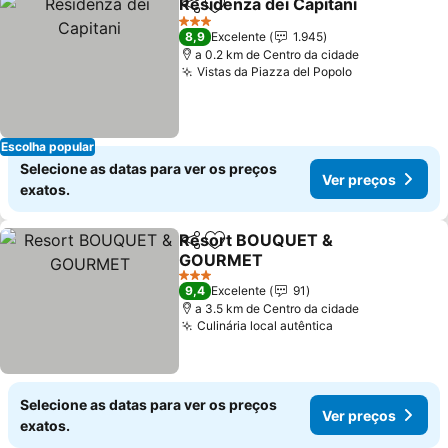
Residenza dei Capitani
Partilhar
Adicionar aos favoritos
Ver
3 Estrelas
8,9
Excelente
1.945
a 0.2 km de Centro da cidade
Vistas da Piazza del Popolo
Ver preços
Escolha popular
Selecione as datas para ver os preços
Ver preços
exatos.
Resort BOUQUET &
Partilhar
Adicionar aos favoritos
GOURMET
Ver preços
3 Estrelas
9,4
Excelente
91
a 3.5 km de Centro da cidade
Culinária local autêntica
Ver preços
Selecione as datas para ver os preços
Ver preços
exatos.