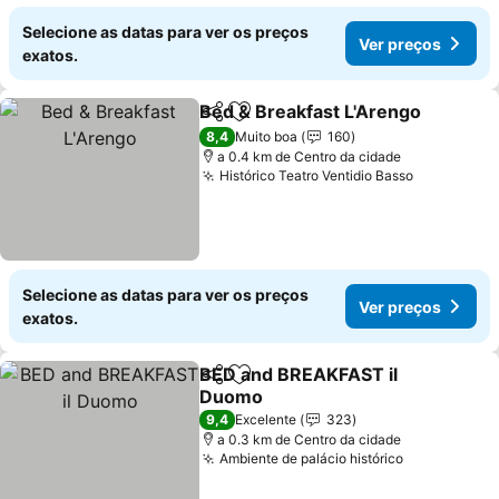
Selecione as datas para ver os preços
Ver preços
exatos.
Bed & Breakfast L'Arengo
Partilhar
Adicionar aos favoritos
8,4
Muito boa
160
a 0.4 km de Centro da cidade
Histórico Teatro Ventidio Basso
Ver preço
Selecione as datas para ver os preços
Ver preços
exatos.
BED and BREAKFAST il
Partilhar
Adicionar aos favoritos
Duomo
Ver preços
9,4
Excelente
323
a 0.3 km de Centro da cidade
Ambiente de palácio histórico
Ver preços