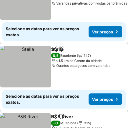
Varandas privativas com vistas panorâmicas
Selecione as datas para ver os preços
Ver preços
exatos.
Stella
Partilhar
Adicionar aos favoritos
Ver preços
8,5
Excelente
147
a 1.5 km de Centro da cidade
Quartos espaçosos com varandas
Ver pre
Selecione as datas para ver os preços
Ver preços
exatos.
B&B River
Partilhar
Adicionar aos favoritos
Ver preços
8,1
Muito boa
315