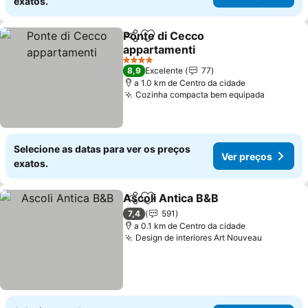
exatos.
Ponte di Cecco
Partilhar
Adicionar aos favoritos
appartamenti
Ver preços
4 Estrelas
8,9
Excelente
77
a 1.0 km de Centro da cidade
Cozinha compacta bem equipada
Ver pre
Selecione as datas para ver os preços
Ver preços
exatos.
Ascoli Antica B&B
Partilhar
Adicionar aos favoritos
Ver preç
7,4
591
a 0.1 km de Centro da cidade
Design de interiores Art Nouveau
Ver preç