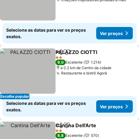
Ver p
Selecione as datas para ver os preços
Ver preços
exatos.
PALAZZO CIOTTI
Partilhar
Adicionar aos favoritos
Ver preç
2 Estrelas
9,0
Excelente
1.214
a 0.2 km de Centro da cidade
Restaurante e bistrô Agorà
Ver preços
Escolha popular
Selecione as datas para ver os preços
Ver preços
exatos.
Cantina Dell'Arte
Partilhar
Adicionar aos favoritos
Ver preço
2 Estrelas
8,8
Excelente
570