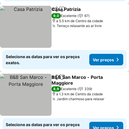
Casa Patrizia
Partilhar
Adicionar aos favoritos
Ver preços
9,0
Excelente
67
a 5.5 km de Centro da cidade
Terraço relaxante ao ar livre
Ver preços
Selecione as datas para ver os preços
Ver preços
exatos.
B&B San Marco - Porta
Partilhar
Adicionar aos favoritos
Maggiore
Ver preços
8,9
Excelente
339
a 1.3 km de Centro da cidade
Jardim charmoso para relaxar
Ver preços
Selecione as datas para ver os preços
Ver preços