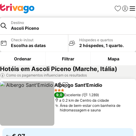
Favoritos
Iniciar
Me
Destino
Ascoli Piceno
Check-in/out
Hóspedes e quartos
Escolha as datas
2 hóspedes, 1 quarto.
Ordenar
Filtrar
Mapa
Hotéis em Ascoli Piceno (Marche, Itália)
Como os pagamentos influenciam os resultados
Albergo Sant'Emidio
Partilhar
Adicionar aos favoritos
Ver p
3 Estrelas
9,0
Excelente
1.289
a 0.2 km de Centro da cidade
Área de bem-estar com banheira de
hidromassagem e sauna