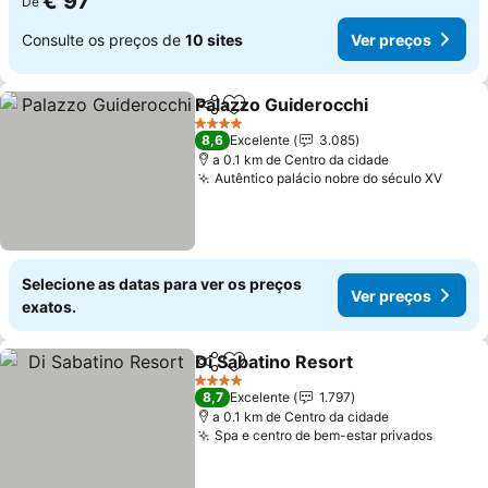
€ 97
De
Consulte os preços de
10 sites
Ver preços
Palazzo Guiderocchi
Partilhar
Adicionar aos favoritos
Ver p
4 Estrelas
8,6
Excelente
3.085
a 0.1 km de Centro da cidade
Autêntico palácio nobre do século XV
Ver p
Selecione as datas para ver os preços
Ver preços
exatos.
Di Sabatino Resort
Partilhar
Adicionar aos favoritos
Ver pre
4 Estrelas
8,7
Excelente
1.797
a 0.1 km de Centro da cidade
Spa e centro de bem-estar privados
Ver pr