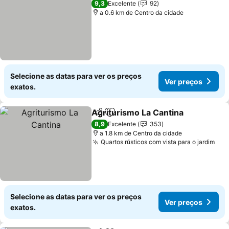
9,3
Excelente
92
a 0.6 km de Centro da cidade
Selecione as datas para ver os preços
Ver preços
exatos.
Agriturismo La Cantina
Partilhar
Adicionar aos favoritos
Ver
8,9
Excelente
353
a 1.8 km de Centro da cidade
Quartos rústicos com vista para o jardim
Ver
Selecione as datas para ver os preços
Ver preços
exatos.