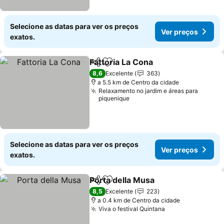
Selecione as datas para ver os preços
Ver preços
exatos.
Fattoria La Cona
Partilhar
Adicionar aos favoritos
Ver preço
8,6
Excelente
363
a 5.5 km de Centro da cidade
Relaxamento no jardim e áreas para
piquenique
Selecione as datas para ver os preços
Ver preços
exatos.
Porta della Musa
Partilhar
Adicionar aos favoritos
Ver preço
8,5
Excelente
223
a 0.4 km de Centro da cidade
Viva o festival Quintana
Ver preços