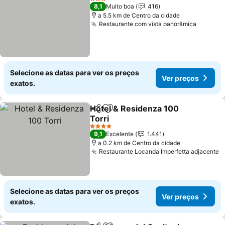
3 Estrelas
8,1
Muito boa
416
a 5.5 km de Centro da cidade
Restaurante com vista panorâmica
Ver pre
Selecione as datas para ver os preços
Ver preços
exatos.
Hotel & Residenza 100
Partilhar
Adicionar aos favoritos
Torri
Ver preços
4 Estrelas
9,1
Excelente
1.441
a 0.2 km de Centro da cidade
Restaurante Locanda Imperfetta adjacente
V
Selecione as datas para ver os preços
Ver preços
exatos.