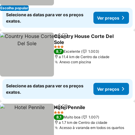
Escolha popular
Selecione as datas para ver os preços
Ver preços
exatos.
Country House Corte Del
Partilhar
Adicionar aos favoritos
Sole
Ver preços
3 Estrelas
8,7
Excelente
1.003
a 11.4 km de Centro da cidade
Anexo com piscina
Ver preços
Selecione as datas para ver os preços
Ver preços
exatos.
Hotel Pennile
Partilhar
Adicionar aos favoritos
Ver preços
3 Estrelas
8,1
Muito boa
1.007
a 1.7 km de Centro da cidade
Acesso à varanda em todos os quartos
Ver 