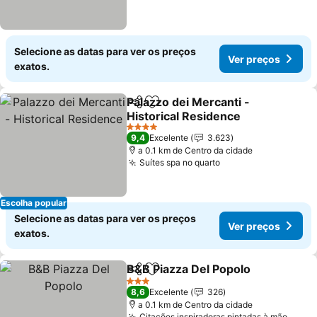
Selecione as datas para ver os preços
Ver preços
exatos.
Palazzo dei Mercanti -
Partilhar
Adicionar aos favoritos
Historical Residence
Ver preços
4 Estrelas
9,4
Excelente
3.623
a 0.1 km de Centro da cidade
Suítes spa no quarto
Ver preços
Escolha popular
Selecione as datas para ver os preços
Ver preços
exatos.
B&B Piazza Del Popolo
Partilhar
Adicionar aos favoritos
Ver
3 Estrelas
8,6
Excelente
326
a 0.1 km de Centro da cidade
Citações inspiradoras pintadas à mão