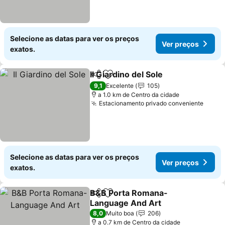
Selecione as datas para ver os preços
Ver preços
exatos.
Il Giardino del Sole
Partilhar
Adicionar aos favoritos
Ver pre
9,1
Excelente
105
a 1.0 km de Centro da cidade
Estacionamento privado conveniente
Ver p
Selecione as datas para ver os preços
Ver preços
exatos.
B&B Porta Romana-
Partilhar
Adicionar aos favoritos
Language And Art
Ver preços
8,0
Muito boa
206
a 0.7 km de Centro da cidade