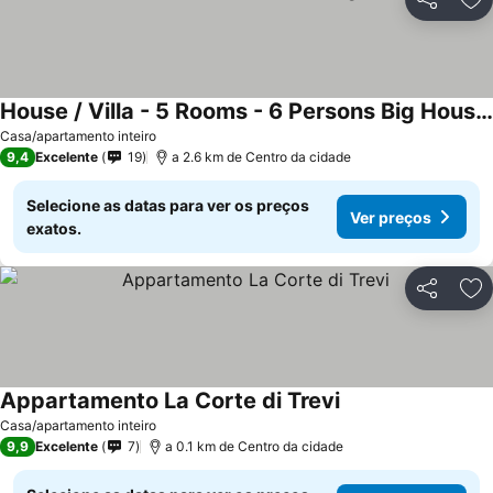
Partilhar
Ad
House / Villa - 5 Rooms - 6 Persons Big Housemansion
Ver preços
Casa/apartamento inteiro
9,4
Excelente
19
a 2.6 km de Centro da cidade
Selecione as datas para ver os preços
Ver preços
exatos.
Partilhar
Ad
Appartamento La Corte di Trevi
Ver preços
Casa/apartamento inteiro
9,9
Excelente
7
a 0.1 km de Centro da cidade