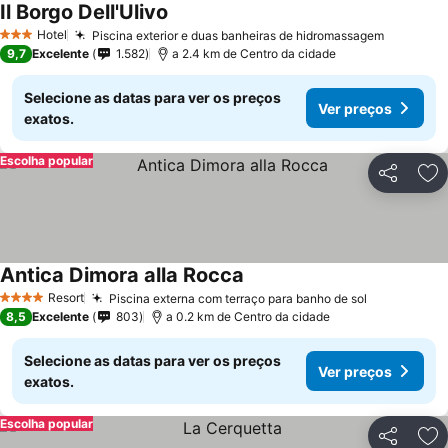
Il Borgo Dell'Ulivo
Ver preços
Hotel
Piscina exterior e duas banheiras de hidromassagem
Ver pre
3 Estrelas
9,7
Excelente
1.582
a 2.4 km de Centro da cidade
Selecione as datas para ver os preços
Ver preços
exatos.
Escolha popular
Partilhar
Ad
Antica Dimora alla Rocca
Ver preços
Resort
Piscina externa com terraço para banho de sol
Ver preços
4 Estrelas
8,5
Excelente
803
a 0.2 km de Centro da cidade
Selecione as datas para ver os preços
Ver preços
exatos.
Escolha popular
Partilhar
Ad