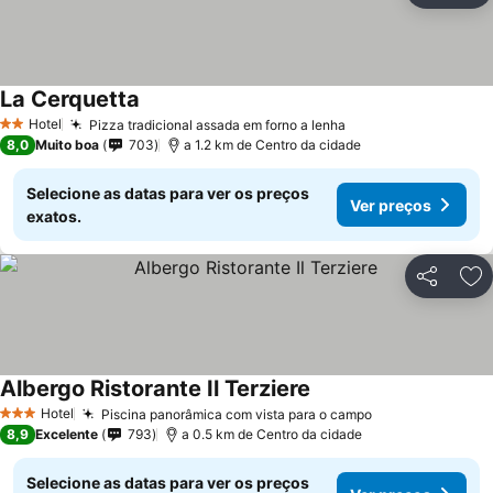
La Cerquetta
Ver preços
Hotel
Pizza tradicional assada em forno a lenha
Ver preços
2 Estrelas
8,0
Muito boa
703
a 1.2 km de Centro da cidade
Selecione as datas para ver os preços
Ver preços
exatos.
Partilhar
Ad
Albergo Ristorante Il Terziere
Ver preços
Hotel
Piscina panorâmica com vista para o campo
Ver preços
3 Estrelas
8,9
Excelente
793
a 0.5 km de Centro da cidade
Selecione as datas para ver os preços