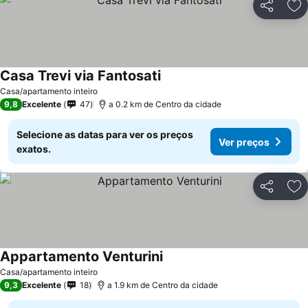
Partilhar
Ad
Casa Trevi via Fantosati
Ver preços
Casa/apartamento inteiro
9,8
Excelente
47
a 0.2 km de Centro da cidade
Selecione as datas para ver os preços
Ver preços
exatos.
Partilhar
Ad
Appartamento Venturini
Ver preços
Casa/apartamento inteiro
9,3
Excelente
18
a 1.9 km de Centro da cidade