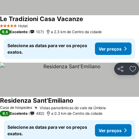
Le Tradizioni Casa Vacanze
Ver preços
Hotel
5 Estrelas
9,8
Excelente
107
a 2.3 km de Centro da cidade
Selecione as datas para ver os preços
Ver preços
exatos.
Partilhar
Ad
Residenza Sant'Emiliano
Ver preços
Casa de hóspedes
Vistas panorâmicas do vale da Úmbria
Ver preços
9,1
Excelente
482
a 0.3 km de Centro da cidade
Selecione as datas para ver os preços
Ver preços
exatos.