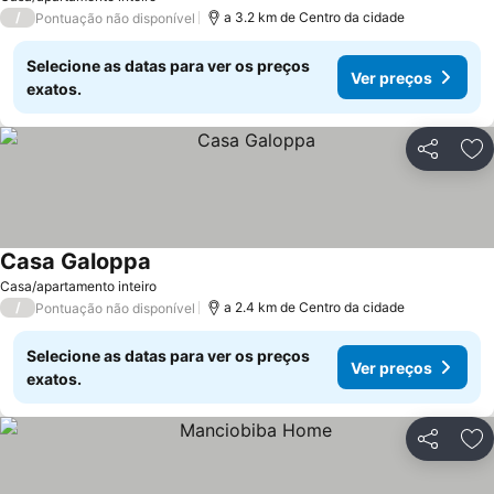
/
a 3.2 km de Centro da cidade
Pontuação não disponível
Selecione as datas para ver os preços
Ver preços
exatos.
Partilhar
Ad
Casa Galoppa
Ver preços
Casa/apartamento inteiro
/
a 2.4 km de Centro da cidade
Pontuação não disponível
Selecione as datas para ver os preços
Ver preços
exatos.
Partilhar
Ad