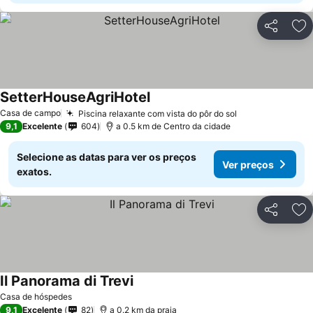
Partilhar
Ad
SetterHouseAgriHotel
Ver preços
Casa de campo
Piscina relaxante com vista do pôr do sol
Ver preços
9,1
Excelente
604
a 0.5 km de Centro da cidade
Selecione as datas para ver os preços
Ver preços
exatos.
Partilhar
Ad
Il Panorama di Trevi
Ver preços
Casa de hóspedes
9,1
Excelente
82
a 0.2 km da praia