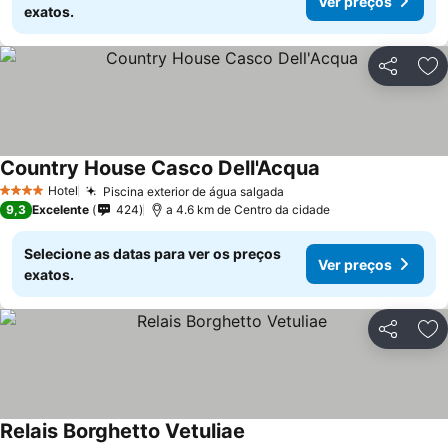
Ver preços
exatos.
Partilhar
Ad
Country House Casco Dell'Acqua
Ver preços
Hotel
Piscina exterior de água salgada
Ver preços
4 Estrelas
9,3
Excelente
424
a 4.6 km de Centro da cidade
Selecione as datas para ver os preços
Ver preços
exatos.
Partilhar
Ad
Relais Borghetto Vetuliae
Ver preços