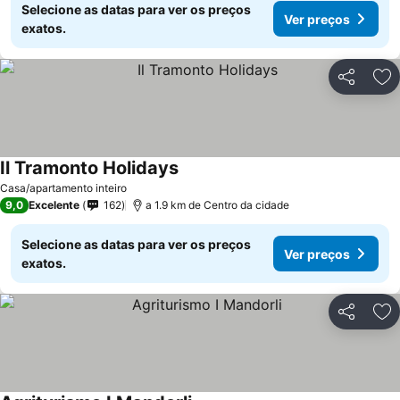
Selecione as datas para ver os preços
Ver preços
exatos.
Partilhar
Ad
Il Tramonto Holidays
Ver preços
Casa/apartamento inteiro
9,0
Excelente
162
a 1.9 km de Centro da cidade
Selecione as datas para ver os preços
Ver preços
exatos.
Partilhar
Ad