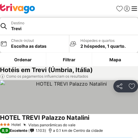
Favoritos
Iniciar
Me
Destino
Trevi
Check-in/out
Hóspedes e quartos
Escolha as datas
2 hóspedes, 1 quarto.
Ordenar
Filtrar
Mapa
Hotéis em Trevi (Úmbria, Itália)
Como os pagamentos influenciam os resultados
Partilhar
Ad
HOTEL TREVI Palazzo Natalini
Ver preços
Hotel
Vistas panorâmicas do vale
Ver preços
3 Estrelas
8,9
Excelente
1.103
a 0.1 km de Centro da cidade