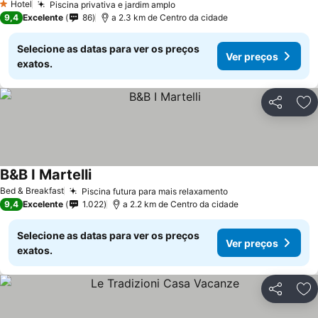
Hotel
Piscina privativa e jardim amplo
Ver preços
1 Estrelas
9,4
Excelente
86
a 2.3 km de Centro da cidade
Selecione as datas para ver os preços
Ver preços
exatos.
Partilhar
Ad
B&B I Martelli
Ver preços
Bed & Breakfast
Piscina futura para mais relaxamento
Ver preços
9,4
Excelente
1.022
a 2.2 km de Centro da cidade
Selecione as datas para ver os preços
Ver preços
exatos.
Partilhar
Ad