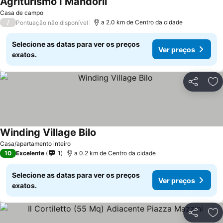
Agriturismo I Mandorli
Ver preços
Casa de campo
/
a 2.0 km de Centro da cidade
Pontuação não disponível
Selecione as datas para ver os preços
Ver preços
exatos.
Partilhar
Ad
Winding Village Bilo
Ver preços
Casa/apartamento inteiro
10
Excelente
1
a 0.2 km de Centro da cidade
Selecione as datas para ver os preços
Ver preços
exatos.
Partilhar
Ad