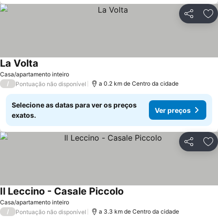
Partilhar
Ad
La Volta
Ver preços
Casa/apartamento inteiro
/
a 0.2 km de Centro da cidade
Pontuação não disponível
Selecione as datas para ver os preços
Ver preços
exatos.
Partilhar
Ad
Il Leccino - Casale Piccolo
Ver preços
Casa/apartamento inteiro
/
a 3.3 km de Centro da cidade
Pontuação não disponível