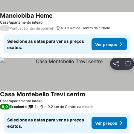
Manciobiba Home
Ver preços
Casa/apartamento inteiro
/
a 0.3 km de Centro da cidade
Pontuação não disponível
Selecione as datas para ver os preços
Ver preços
exatos.
Partilhar
Ad
Casa Montebello Trevi centro
Ver preços
Casa/apartamento inteiro
9,0
Excelente
1
a 0.2 km de Centro da cidade
Selecione as datas para ver os preços
Ver preços
exatos.