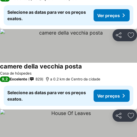
Selecione as datas para ver os preços
Ver preços
exatos.
Partilhar
Ad
camere della vecchia posta
Ver preços
Casa de hóspedes
9,2
Excelente
829
a 0.2 km de Centro da cidade
Selecione as datas para ver os preços
Ver preços
exatos.
Partilhar
Ad