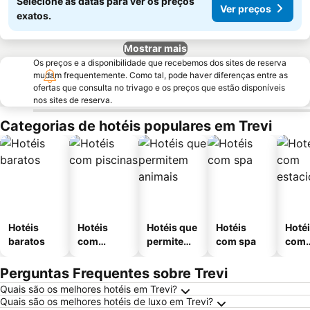
Selecione as datas para ver os preços
Ver preços
exatos.
Mostrar mais
Os preços e a disponibilidade que recebemos dos sites de reserva
mudam frequentemente. Como tal, pode haver diferenças entre as
ofertas que consulta no trivago e os preços que estão disponíveis
nos sites de reserva.
Categorias de hotéis populares em Trevi
Hotéis
Hotéis
Hotéis que
Hotéis
Hoté
baratos
com
permitem
com spa
com
piscinas
animais
esta
ment
Perguntas Frequentes sobre Trevi
Quais são os melhores hotéis em Trevi?
Quais são os melhores hotéis de luxo em Trevi?