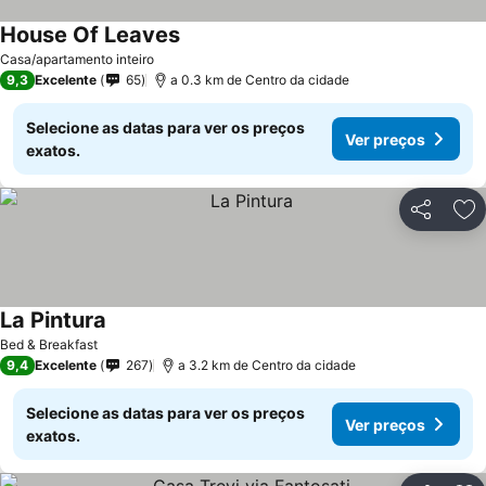
House Of Leaves
Ver preços
Casa/apartamento inteiro
9,3
Excelente
65
a 0.3 km de Centro da cidade
Selecione as datas para ver os preços
Ver preços
exatos.
Partilhar
Ad
La Pintura
Ver preços
Bed & Breakfast
9,4
Excelente
267
a 3.2 km de Centro da cidade
Selecione as datas para ver os preços
Ver preços
exatos.