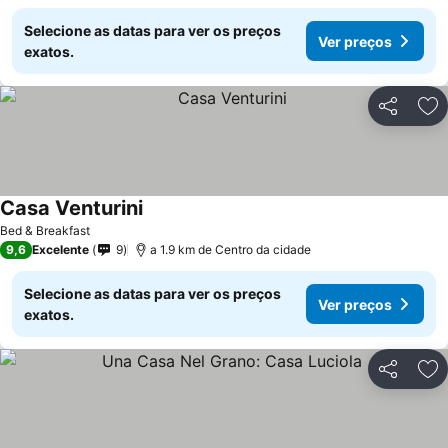
Selecione as datas para ver os preços
Ver preços
exatos.
Partilhar
Ad
Casa Venturini
Ver preços
Bed & Breakfast
9,6
Excelente
9
a 1.9 km de Centro da cidade
Selecione as datas para ver os preços
Ver preços
exatos.
Partilhar
Ad