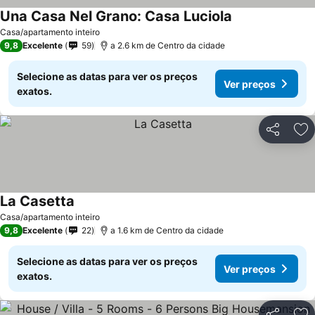
Una Casa Nel Grano: Casa Luciola
Ver preços
Casa/apartamento inteiro
9,8
Excelente
59
a 2.6 km de Centro da cidade
Selecione as datas para ver os preços
Ver preços
exatos.
Partilhar
Ad
La Casetta
Ver preços
Casa/apartamento inteiro
9,8
Excelente
22
a 1.6 km de Centro da cidade
Selecione as datas para ver os preços
Ver preços
exatos.