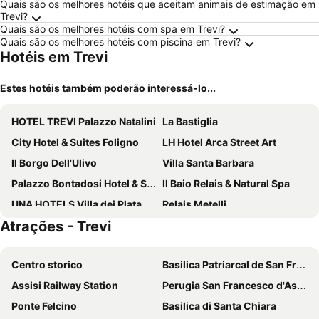
Quais são os melhores hotéis que aceitam animais de estimação em
Trevi?
Quais são os melhores hotéis com spa em Trevi?
Quais são os melhores hotéis com piscina em Trevi?
Hotéis em Trevi
Estes hotéis também poderão interessá-lo...
HOTEL TREVI Palazzo Natalini
La Bastiglia
City Hotel & Suites Foligno
LH Hotel Arca Street Art
Il Borgo Dell'Ulivo
Villa Santa Barbara
Palazzo Bontadosi Hotel & Spa
Il Baio Relais & Natural Spa
UNA HOTELS Villa dei Platani Foligno
Relais Metelli
Atrações - Trevi
Hotel La Torretta
Hotel San Luca
Hotel Charleston
Casa Religiosa Di Ospitalità Nazareno
Centro storico
Basilica Patriarcal de San Francesco
Aurora Boutique Hotel & Private Spa
Villa Silvani
Assisi Railway Station
Perugia San Francesco d'Assisi – Umbria International Airport
Torre Del Nera Albergo Diffuso & Spa
Ponte Felcino
Basilica di Santa Chiara