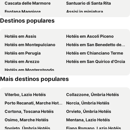
Cascata delle Marmore
Santuario di Santa Rita
Fontana Maggiore
Assisi in miniatura
Destinos populares
Santuario di Santa Rita da Cascia
Fonti del Clitunno
centro storico di Foligno
Terme Francescane
Hotéis em Assis
Hotéis em Ascoli Piceno
Centro città di Bevagna
Le Infiorate
Hotéis em Montepulciano
Hotéis em San Benedetto del Tronto
Centro storico di Spello
Festival dei Due Mondi
Hotéis em Perugia
Hotéis em Chianciano Terme
Basilica San Pietro
Colfiorito
Hotéis em Arezzo
Hotéis em San Quirico d'Orcia
Santuario di Rivotorto
Bosco
Hotéis em Monterotondo
Fontignano
Palazzo dei Priori
Mais destinos populares
Sagra dello Spaghetto al Laghetto
Rocca Varano
Umbriafiere
Viterbo, Lazio Hotéis
Collazzone, Úmbria Hotéis
Porto Recanati, Marche Hotéis
Norcia, Úmbria Hotéis
Cortona, Toscana Hotéis
Orvieto, Úmbria Hotéis
Osimo, Marche Hotéis
Mentana, Lazio Hotéis
Spoleto, Úmbria Hotéis
Fiano Romano, Lazio Hotéis