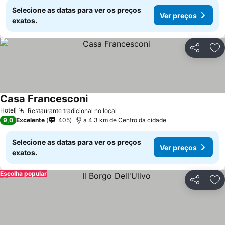
Selecione as datas para ver os preços
Ver preços
exatos.
Partilhar
Ad
Casa Francesconi
Ver preços
Hotel
Restaurante tradicional no local
Ver preços
9,0
Excelente
405
a 4.3 km de Centro da cidade
Selecione as datas para ver os preços
Ver preços
exatos.
Escolha popular
Partilhar
Ad