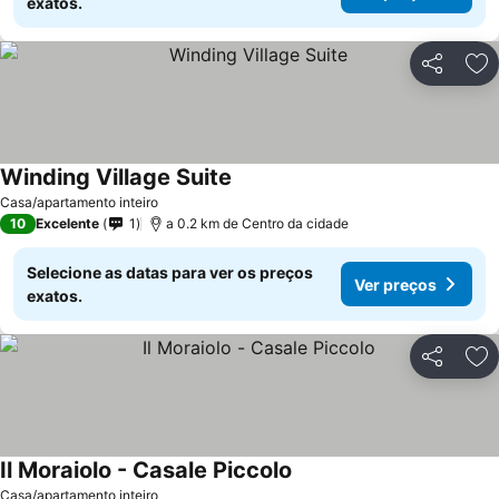
exatos.
Partilhar
Ad
Winding Village Suite
Ver preços
Casa/apartamento inteiro
10
Excelente
1
a 0.2 km de Centro da cidade
Selecione as datas para ver os preços
Ver preços
exatos.
Partilhar
Ad
Il Moraiolo - Casale Piccolo
Ver preços
Casa/apartamento inteiro