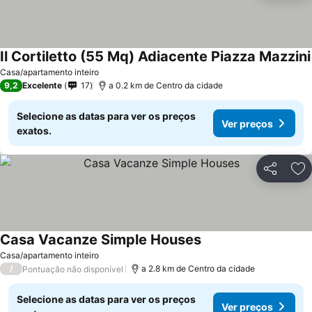
Il Cortiletto (55 Mq) Adiacente Piazza Mazzini
Casa/apartamento inteiro
9,2
Excelente
17
a 0.2 km de Centro da cidade
Selecione as datas para ver os preços
Ver preços
exatos.
Partilhar
Ad
Casa Vacanze Simple Houses
Ver preços
Casa/apartamento inteiro
/
a 2.8 km de Centro da cidade
Pontuação não disponível
Selecione as datas para ver os preços
Ver preços