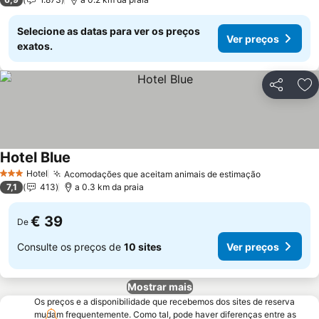
Selecione as datas para ver os preços
Ver preços
exatos.
Partilhar
Ad
Hotel Blue
Ver preços
Hotel
Acomodações que aceitam animais de estimação
Ver preços
3 Estrelas
7,1
413
a 0.3 km da praia
€ 39
De
Consulte os preços de
10 sites
Ver preços
Mostrar mais
Os preços e a disponibilidade que recebemos dos sites de reserva
mudam frequentemente. Como tal, pode haver diferenças entre as