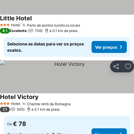
Little Hotel
Ver preços
Hotel
Perto de pontos turísticos locais
Ver preços
3 Estrelas
9,1
Excelente
706
a 0.1 km da praia
Selecione as datas para ver os preços
Ver preços
exatos.
Partilhar
Ad
Hotel Victory
Ver preços
Hotel
Charme retrô da Romagna
Ver preços
3 Estrelas
7,1
545
a 0.1 km da praia
€ 78
De