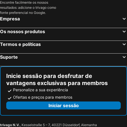
Encontre facilmente os nossos
Modena, Emília-Romanha Hotéis
Ravena, Emília-Romanha Hotéis
Hotel Stella del Mare
Hotel Mondial
resultados: adicione o trivago como
Prato, Toscana Hotéis
Roma, Lazio Hotéis
fonte preferencial no Google.
Hotel Beau Soleil
Hotel Belturismo
Empresa
Milão, Lombardia Hotéis
Veneza, Veneto Hotéis
Hotel Astrid
Hotel Vista Mare
Nápoles, Campanha Hotéis
Palermo, Sicília Hotéis
Hotel Caribia Pinarella
Residence Stella Marina
Os nossos produtos
Cagliari, Sardenha Hotéis
Hotel Nettuno
Kiss Beachfront Hotel & Restaurant
Termos e políticas
Hotel Antony
Suporte
Inicie sessão para desfrutar de
vantagens exclusivas para membros
Personalize a sua experiência
Ofertas e preços para membros
Iniciar sessão
trivago N.V.
, Kesselstraße 5 – 7, 40221 Düsseldorf, Alemanha