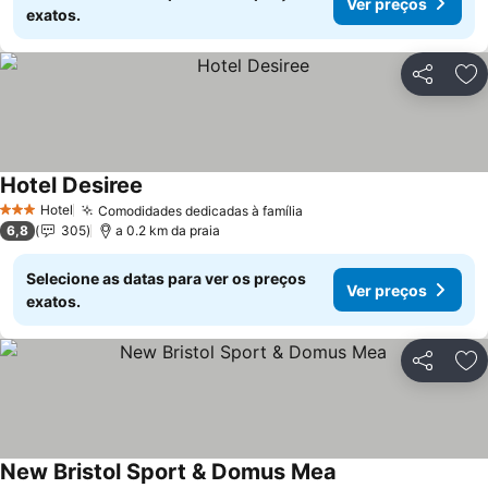
Ver preços
exatos.
Partilhar
Ad
Hotel Desiree
Ver preços
Hotel
Comodidades dedicadas à família
Ver preços
3 Estrelas
6,8
305
a 0.2 km da praia
Selecione as datas para ver os preços
Ver preços
exatos.
Partilhar
Ad
New Bristol Sport & Domus Mea
Ver preços