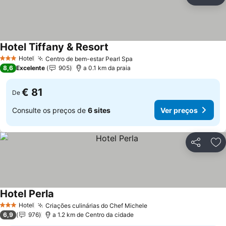
Partilhar
Ad
Hotel Tiffany & Resort
Ver preços
Hotel
Centro de bem-estar Pearl Spa
Ver preços
3 Estrelas
8,6
Excelente
905
a 0.1 km da praia
€ 81
De
Consulte os preços de
6 sites
Ver preços
Partilhar
Ad
Hotel Perla
Ver preços
Hotel
Criações culinárias do Chef Michele
Ver preços
3 Estrelas
6,9
976
a 1.2 km de Centro da cidade