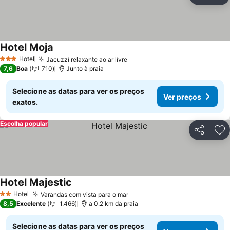
Ad
Hotel Moja
Ver preços
Hotel
Jacuzzi relaxante ao ar livre
Ver preços
3 Estrelas
7,6
Boa
710
Junto à praia
Selecione as datas para ver os preços
Ver preços
exatos.
Escolha popular
Partilhar
Ad
Hotel Majestic
Ver preços
Hotel
Varandas com vista para o mar
Ver preços
2 Estrelas
8,5
Excelente
1.466
a 0.2 km da praia
Selecione as datas para ver os preços