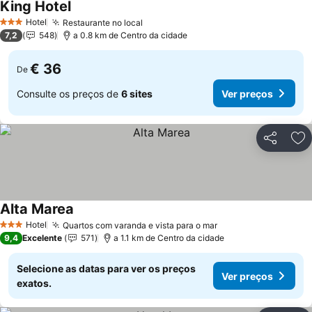
King Hotel
Ver preços
Hotel
Restaurante no local
Ver preços
3 Estrelas
7,2
548
a 0.8 km de Centro da cidade
€ 36
De
Consulte os preços de
6 sites
Ver preços
Partilhar
Ad
Alta Marea
Ver preços
Hotel
Quartos com varanda e vista para o mar
Ver preços
3 Estrelas
9,4
Excelente
571
a 1.1 km de Centro da cidade
Selecione as datas para ver os preços
Ver preços
exatos.