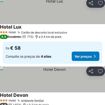
Partilhar
Ad
Hotel Lux
Ver preços
Hotel
Cartão de desconto local exclusivo
Ver preços
3 Estrelas
8,8
Excelente
773
a 0.4 km da praia
€ 58
De
Consulte os preços de
4 sites
Ver preços
Partilhar
Ad
Hotel Devon
Ver preços
Hotel
Ambiente familiar
Ver preços
3 Estrelas
6,9
1.873
a 0.2 km da praia