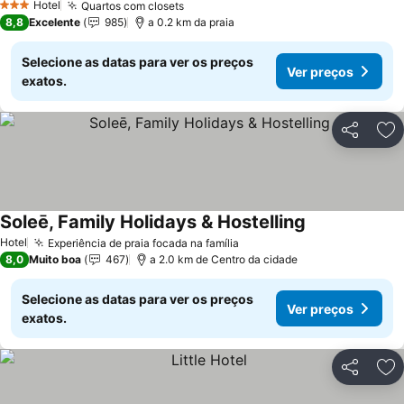
Hotel
Quartos com closets
Ver preços
3 Estrelas
8,8
Excelente
985
a 0.2 km da praia
Selecione as datas para ver os preços
Ver preços
exatos.
Partilhar
Ad
Soleē, Family Holidays & Hostelling
Ver preços
Hotel
Experiência de praia focada na família
Ver preços
8,0
Muito boa
467
a 2.0 km de Centro da cidade
Selecione as datas para ver os preços
Ver preços
exatos.
Partilhar
Ad