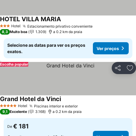
HOTEL VILLA MARIA
Ver preços
Hotel
Estacionamento privativo conveniente
Ver preços
3 Estrelas
8,3
Muito boa
1.309
a 0.2 km da praia
Selecione as datas para ver os preços
Ver preços
exatos.
Escolha popular
Partilhar
Ad
Grand Hotel da Vinci
Ver preços
Hotel
Piscinas interior e exterior
Ver preços
5 Estrelas
9,1
Excelente
3.168
a 0.2 km da praia
€ 181
De