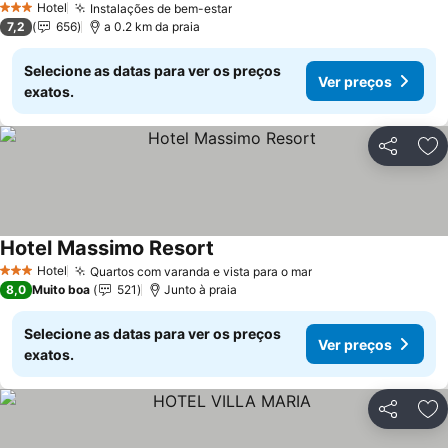
Hotel
Instalações de bem-estar
Ver preços
3 Estrelas
7,2
656
a 0.2 km da praia
Selecione as datas para ver os preços
Ver preços
exatos.
Partilhar
Ad
Hotel Massimo Resort
Ver preços
Hotel
Quartos com varanda e vista para o mar
Ver preços
3 Estrelas
8,0
Muito boa
521
Junto à praia
Selecione as datas para ver os preços
Ver preços
exatos.
Partilhar
Ad