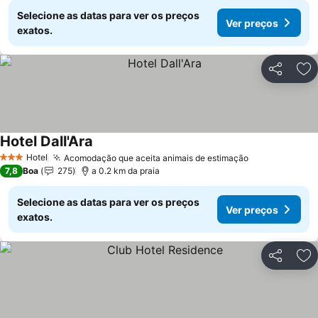
Selecione as datas para ver os preços
Ver preços
exatos.
Partilhar
Ad
Hotel Dall'Ara
Ver preços
Hotel
Acomodação que aceita animais de estimação
Ver preços
3 Estrelas
7,8
Boa
275
a 0.2 km da praia
Selecione as datas para ver os preços
Ver preços
exatos.
Partilhar
Ad