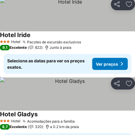
Partilhar
Ad
Hotel Iride
Ver preços
Hotel
Pacotes de excursão exclusivos
Ver preços
3 Estrelas
9,1
Excelente
822
Junto à praia
Selecione as datas para ver os preços
Ver preços
exatos.
Partilhar
Ad
Hotel Gladys
Ver preços
Hotel
Acomodações para a família
Ver preços
3 Estrelas
8,7
Excelente
320
a 0.2 km da praia