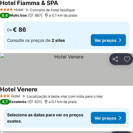
Hotel Fiamma & SPA
Ver preços
Hotel
Conceito de hotel boutique
Ver preços
4 Estrelas
8,4
Muito boa
887
a 0.1 km da praia
€ 86
De
Consulte os preços de
2 sites
Ver preços
Partilhar
Ad
Hotel Venere
Ver preços
Hotel
Localização à beira-mar com vista para o mar
Ver preços
3 Estrelas
8,7
Excelente
631
a 0.1 km da praia
Selecione as datas para ver os preços
Ver preços
exatos.