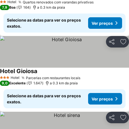
Hotel
Quartos renovados com varandas privativas
Ver preços
2 Estrelas
7,9
Boa
164
a 0.3 km da praia
Selecione as datas para ver os preços
Ver preços
exatos.
Partilhar
Ad
Hotel Gioiosa
Ver preços
Hotel
Parcerias com restaurantes locais
Ver preços
3 Estrelas
9,0
Excelente
1.647
a 0.3 km da praia
Selecione as datas para ver os preços
Ver preços
exatos.
Partilhar
Ad