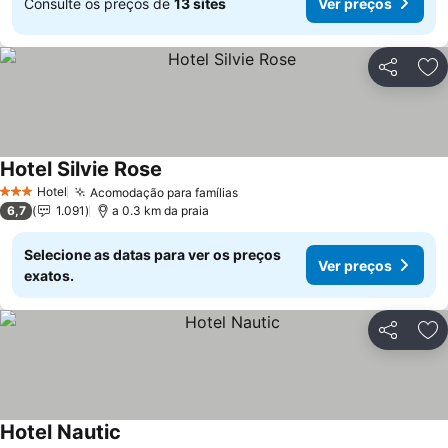
Consulte os preços de
13 sites
Ver preços
Partilhar
Ad
Hotel Silvie Rose
Ver preços
Hotel
Acomodação para famílias
Ver preços
3 Estrelas
6,7
1.091
a 0.3 km da praia
Selecione as datas para ver os preços
Ver preços
exatos.
Partilhar
Ad
Hotel Nautic
Ver preços