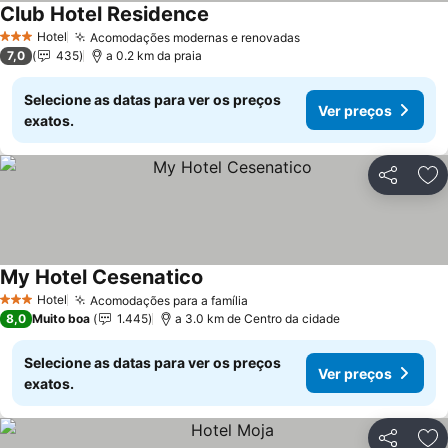
Club Hotel Residence
Ver preços
Hotel
Acomodações modernas e renovadas
Ver preços
3 Estrelas
7,0
435
a 0.2 km da praia
Selecione as datas para ver os preços
Ver preços
exatos.
Partilhar
Ad
My Hotel Cesenatico
Ver preços
Hotel
Acomodações para a família
Ver preços
3 Estrelas
8,0
Muito boa
1.445
a 3.0 km de Centro da cidade
Selecione as datas para ver os preços
Ver preços
exatos.
Partilhar