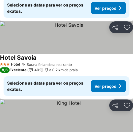
Selecione as datas para ver os preços
Ver preços
exatos.
Partilhar
Ad
Hotel Savoia
Ver preços
Hotel
Sauna finlandesa relaxante
Ver preços
3 Estrelas
8,6
Excelente
402
a 0.2 km da praia
Selecione as datas para ver os preços
Ver preços
exatos.
Partilhar
Ad