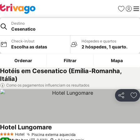
Favoritos
Iniciar
Me
Destino
Cesenatico
Check-in/out
Hóspedes e quartos
Escolha as datas
2 hóspedes, 1 quarto.
Ordenar
Filtrar
Mapa
Hotéis em Cesenatico (Emília-Romanha,
Itália)
Como os pagamentos influenciam os resultados
Partilhar
Ad
Hotel Lungomare
Ver preços
Hotel
Piscina externa aquecida
Ver preços
4 Estrelas