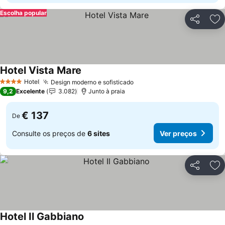
Escolha popular
Partilhar
Ad
Hotel Vista Mare
Ver preços
Hotel
Design moderno e sofisticado
Ver preços
4 Estrelas
9,2
Excelente
3.082
Junto à praia
€ 137
De
Consulte os preços de
6 sites
Ver preços
Partilhar
Ad
Hotel Il Gabbiano
Ver preços