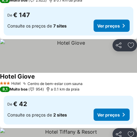
8,3
Muito boa
2.622
a 0.1 km da praia
€ 147
De
Consulte os preços de
7 sites
Ver preços
Partilhar
Ad
Hotel Giove
Ver preços
Hotel
Centro de bem-estar com sauna
Ver preços
3 Estrelas
8,1
Muito boa
954
a 0.1 km da praia
€ 42
De
Consulte os preços de
2 sites
Ver preços