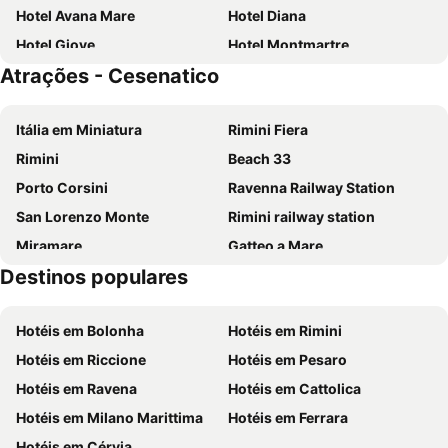
Hotel Avana Mare
Hotel Diana
Hotel Giove
Hotel Montmartre
Atrações - Cesenatico
Hotel Romagna
Hotel Executive
Hotel Rosy
Hotel Concord
Itália em Miniatura
Rimini Fiera
Hotel Sorriso
Hotel Lem-Casadei
Rimini
Beach 33
Hotel Marbella
Coast Hotel & Spa - Adults Only
Porto Corsini
Ravenna Railway Station
Koko
Bikini Tropicana Family Hotel
San Lorenzo Monte
Rimini railway station
Hb Hotels Orchidea Blu
Hotel Lungomare
Miramare
Gatteo a Mare
Club Hotel Residence
Hotel Flamingo
Destinos populares
Centro storico di San Marino
Cattolica Lido
Hotel Raffaello
Sorriso
Milano Marittima
Alba Adriatica
G&D Mi.Ma Condhotel
Hotel San Marco
Hotéis em Bolonha
Hotéis em Rimini
La spiaggia de Marina di Ravenna
Bellaria Igea Marina Lido
Hotel Rex
Baldinini Hotel
Hotéis em Riccione
Hotéis em Pesaro
Vergiano
Villaggio Nuovo
Dasamo Hotel - Dada Hotels
Grand Hotel da Vinci
Hotéis em Ravena
Hotéis em Cattolica
Lido Mare - Rimini
Borgo San Giovanni
Hotel sirena
Hotel Valverde & Residenza
Hotéis em Milano Marittima
Hotéis em Ferrara
Levante
Villamaria
Hotel ABC
Hotel Enrica
Hotéis em Cérvia