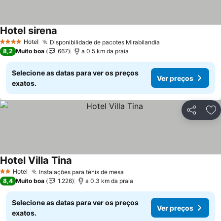
Hotel sirena
Ver preços
Hotel
Disponibilidade de pacotes Mirabilandia
Ver preços
4 Estrelas
8,2
Muito boa
667
a 0.5 km da praia
Selecione as datas para ver os preços
Ver preços
exatos.
Partilhar
Ad
Hotel Villa Tina
Ver preços
Hotel
Instalações para tênis de mesa
Ver preços
2 Estrelas
8,4
Muito boa
1.226
a 0.3 km da praia
Selecione as datas para ver os preços
Ver preços
exatos.