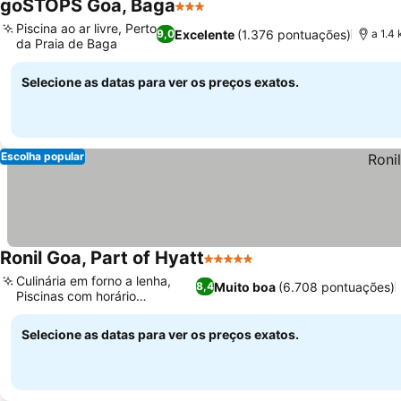
goSTOPS Goa, Baga
3 Estrelas
Piscina ao ar livre, Perto
Excelente
(1.376 pontuações)
9,0
a 1.4
da Praia de Baga
Selecione as datas para ver os preços exatos.
Escolha popular
Ronil Goa, Part of Hyatt
5 Estrelas
Culinária em forno a lenha,
Muito boa
(6.708 pontuações)
8,4
Piscinas com horário
estendido
Selecione as datas para ver os preços exatos.