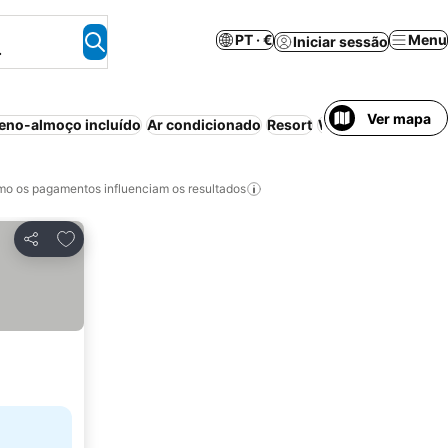
PT · €
Menu
Iniciar sessão
.
Ver mapa
eno-almoço incluído
Ar condicionado
Resort
Wi-fi
Tudo incluíd
o os pagamentos influenciam os resultados
Adicionar aos favoritos
Partilhar