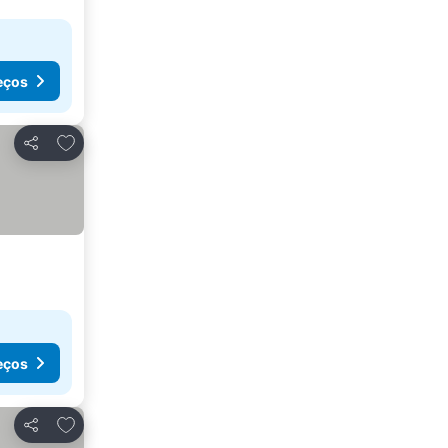
eços
Adicionar aos favoritos
Partilhar
eços
Adicionar aos favoritos
Partilhar