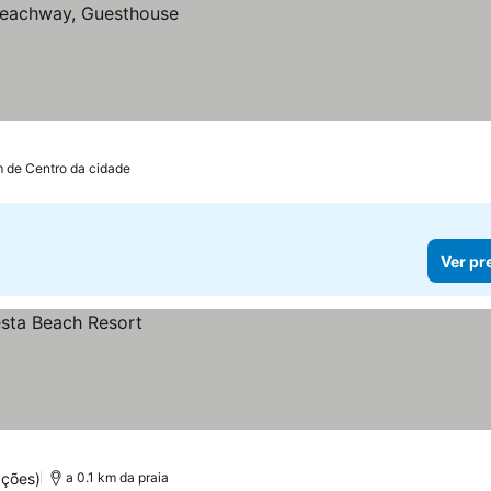
m de Centro da cidade
Ver pr
ações)
a 0.1 km da praia