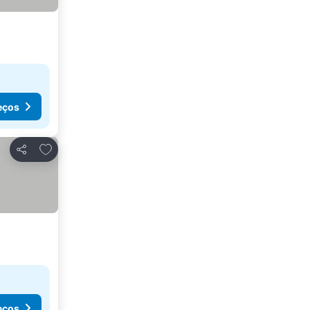
eços
Adicionar aos favoritos
Partilhar
eços