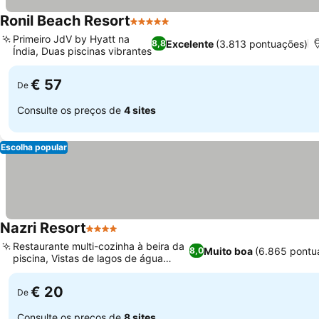
Ronil Beach Resort
5 Estrelas
Primeiro JdV by Hyatt na
Excelente
(3.813 pontuações)
8,8
Índia, Duas piscinas vibrantes
€ 57
De
Consulte os preços de
4 sites
Escolha popular
Nazri Resort
4 Estrelas
Restaurante multi-cozinha à beira da
Muito boa
(6.865 pontu
8,0
piscina, Vistas de lagos de água
salgada
€ 20
De
Consulte os preços de
8 sites