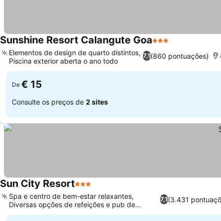
Sunshine Resort Calangute Goa
3 Estrelas
Elementos de design de quarto distintos,
(860 pontuações)
7,1
Piscina exterior aberta o ano todo
€ 15
De
Consulte os preços de
2 sites
Sun City Resort
3 Estrelas
Spa e centro de bem-estar relaxantes,
(3.431 pontuaçõ
7,1
Diversas opções de refeições e pub de
karaokê retrô