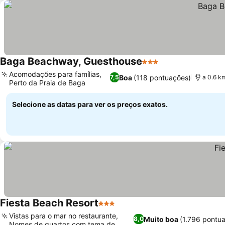
Baga Beachway, Guesthouse
3 Estrelas
Acomodações para famílias,
Boa
(118 pontuações)
7,5
a 0.6 k
Perto da Praia de Baga
Selecione as datas para ver os preços exatos.
Fiesta Beach Resort
3 Estrelas
Vistas para o mar no restaurante,
Muito boa
(1.796 pontu
8,0
Nomes de quartos com tema de