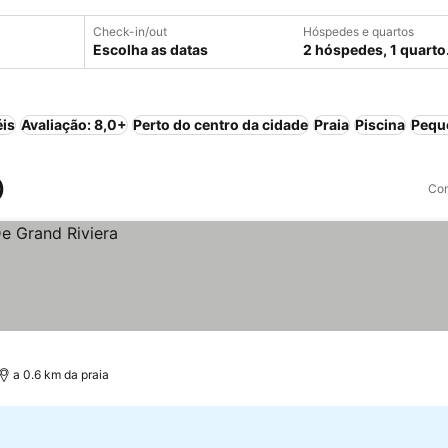
Check-in/out
Hóspedes e quartos
Escolha as datas
2 hóspedes, 1 quarto
éis
Avaliação: 8,0+
Perto do centro da cidade
Praia
Piscina
Pequ
)
Com
a 0.6 km da praia