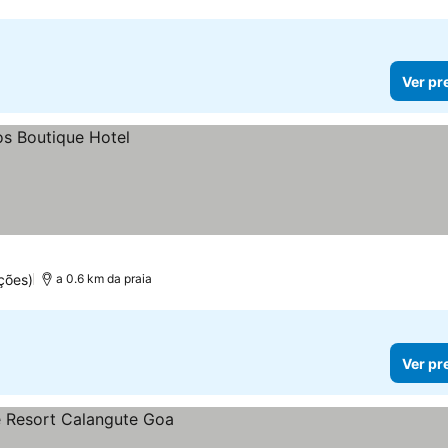
Ver pr
ções)
a 0.6 km da praia
Ver pr