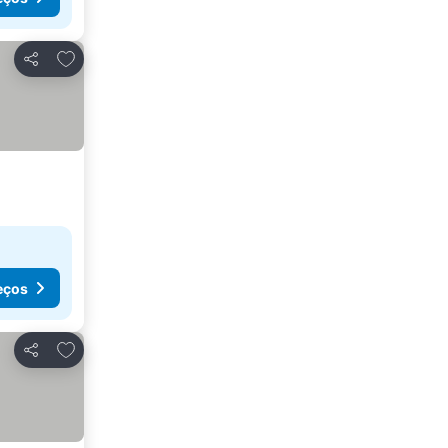
Adicionar aos favoritos
Partilhar
eços
Adicionar aos favoritos
Partilhar