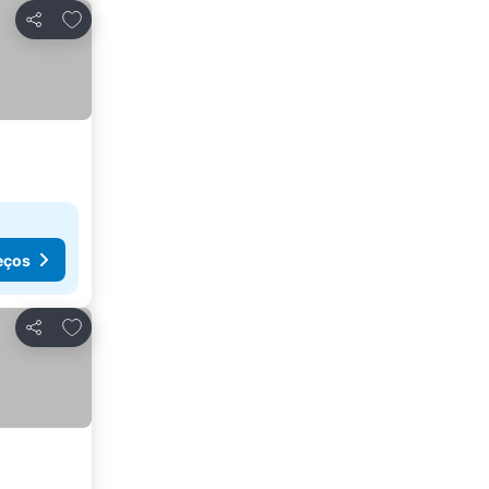
Adicionar aos favoritos
Partilhar
eços
Adicionar aos favoritos
Partilhar