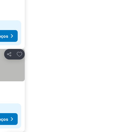
eços
Adicionar aos favoritos
Partilhar
eços