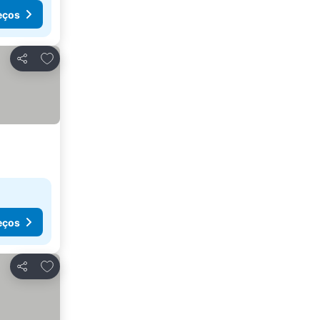
eços
Adicionar aos favoritos
Partilhar
eços
Adicionar aos favoritos
Partilhar