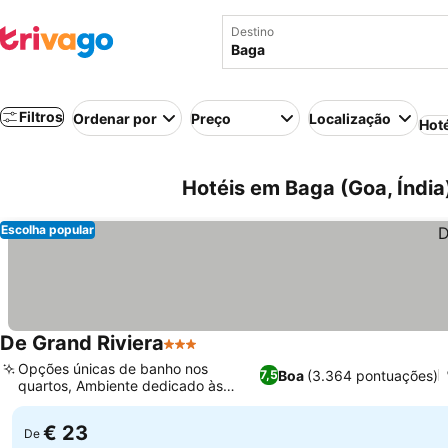
Destino
Filtros
Ordenar por
Preço
Localização
Hot
Hotéis em Baga (Goa, Índia
Escolha popular
De Grand Riviera
3 Estrelas
Opções únicas de banho nos
Boa
(3.364 pontuações)
7,5
quartos, Ambiente dedicado às
famílias
€ 23
De