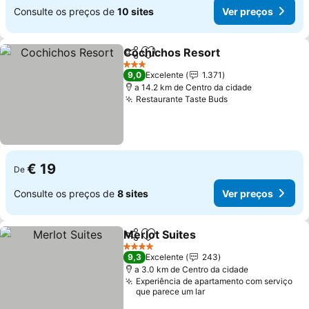
Consulte os preços de
10 sites
Ver preços
Cochichos Resort
Partilhar
Adicionar aos favoritos
3 Estrelas
9,0
Excelente
1.371
a 14.2 km de Centro da cidade
Restaurante Taste Buds
€ 19
De
Consulte os preços de
8 sites
Ver preços
Merlot Suites
Partilhar
Adicionar aos favoritos
4 Estrelas
9,3
Excelente
243
a 3.0 km de Centro da cidade
Experiência de apartamento com serviço
que parece um lar