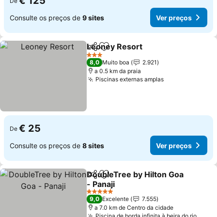
€ 125
De
Consulte os preços de
9 sites
Ver preços
Leoney Resort
Partilhar
Adicionar aos favoritos
3 Estrelas
8,0
Muito boa
2.921
a 0.5 km da praia
Piscinas externas amplas
€ 25
De
Consulte os preços de
8 sites
Ver preços
DoubleTree by Hilton Goa
Partilhar
Adicionar aos favoritos
- Panaji
5 Estrelas
9,0
Excelente
7.555
a 7.0 km de Centro da cidade
Piscina de borda infinita à beira do rio