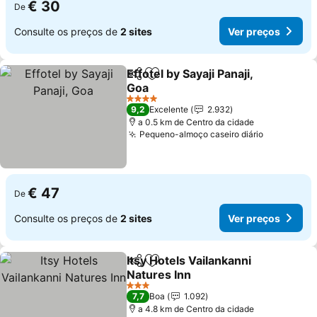
€ 30
De
Consulte os preços de
2 sites
Ver preços
Effotel by Sayaji Panaji,
Partilhar
Adicionar aos favoritos
Goa
4 Estrelas
9,2
Excelente
2.932
a 0.5 km de Centro da cidade
Pequeno-almoço caseiro diário
€ 47
De
Consulte os preços de
2 sites
Ver preços
Itsy Hotels Vailankanni
Partilhar
Adicionar aos favoritos
Natures Inn
3 Estrelas
7,7
Boa
1.092
a 4.8 km de Centro da cidade