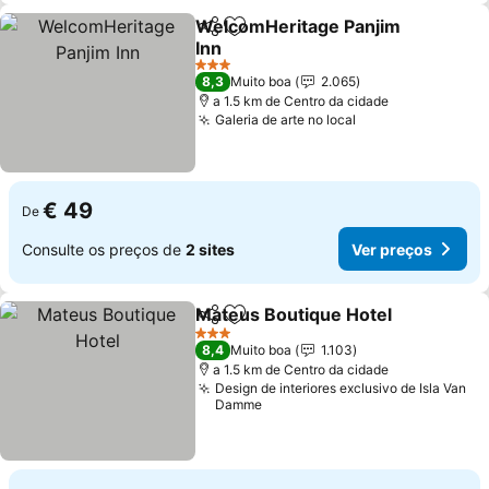
WelcomHeritage Panjim
Partilhar
Adicionar aos favoritos
Inn
3 Estrelas
8,3
Muito boa
2.065
a 1.5 km de Centro da cidade
Galeria de arte no local
€ 49
De
Consulte os preços de
2 sites
Ver preços
Mateus Boutique Hotel
Partilhar
Adicionar aos favoritos
3 Estrelas
8,4
Muito boa
1.103
a 1.5 km de Centro da cidade
Design de interiores exclusivo de Isla Van
Damme