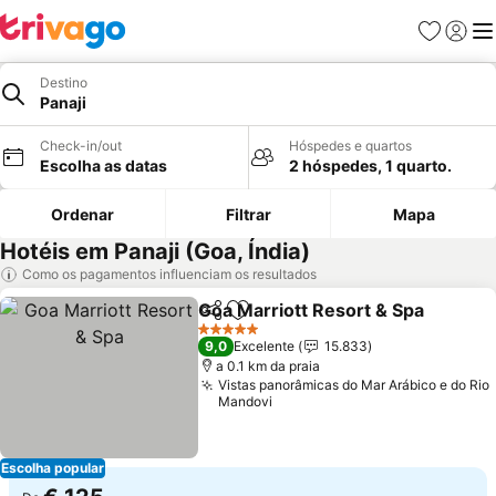
Favoritos
Iniciar
Me
Destino
Panaji
Check-in/out
Hóspedes e quartos
Escolha as datas
2 hóspedes, 1 quarto.
Ordenar
Filtrar
Mapa
Hotéis em Panaji (Goa, Índia)
Como os pagamentos influenciam os resultados
Goa Marriott Resort & Spa
Partilhar
Adicionar aos favoritos
5 Estrelas
9,0
Excelente
15.833
a 0.1 km da praia
Vistas panorâmicas do Mar Arábico e do Rio
Mandovi
Escolha popular