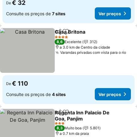
€ 32
De
Consulte os preços de
7 sites
Ver preços
Casa Britona
Partilhar
Adicionar aos favoritos
4 Estrelas
8,6
Excelente
312
a 3.0 km de Centro da cidade
Varandas privadas com vista para o rio
€ 110
De
Consulte os preços de
4 sites
Ver preços
Regenta Inn Palacio De
Partilhar
Adicionar aos favoritos
Goa, Panjim
3 Estrelas
8,3
Muito boa
5.801
a 0.7 km da praia