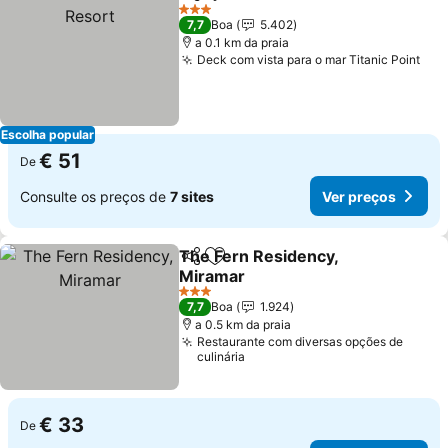
Partilhar
Adicionar aos favoritos
3 Estrelas
7,7
Boa
5.402
a 0.1 km da praia
Deck com vista para o mar Titanic Point
Escolha popular
€ 51
De
Consulte os preços de
7 sites
Ver preços
The Fern Residency,
Partilhar
Adicionar aos favoritos
Miramar
3 Estrelas
7,7
Boa
1.924
a 0.5 km da praia
Restaurante com diversas opções de
culinária
€ 33
De