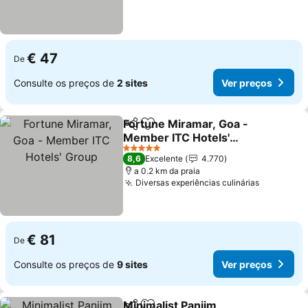
€ 47
De
Consulte os preços de
2 sites
Ver preços
Fortune Miramar, Goa -
Partilhar
Adicionar aos favoritos
Member ITC Hotels'
Group
5 Estrelas
8,6
Excelente
4.770
a 0.2 km da praia
Diversas experiências culinárias
€ 81
De
Consulte os preços de
9 sites
Ver preços
Minimalist Panjim