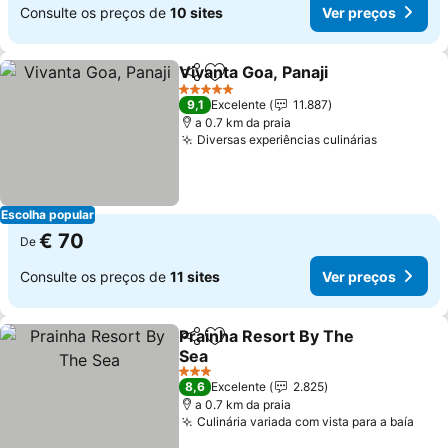
Consulte os preços de
10 sites
Ver preços
Vivanta Goa, Panaji
Partilhar
Adicionar aos favoritos
5 Estrelas
9,1
Excelente
11.887
a 0.7 km da praia
Diversas experiências culinárias
Escolha popular
€ 70
De
Consulte os preços de
11 sites
Ver preços
Prainha Resort By The
Partilhar
Adicionar aos favoritos
Sea
3 Estrelas
8,6
Excelente
2.825
a 0.7 km da praia
Culinária variada com vista para a baía