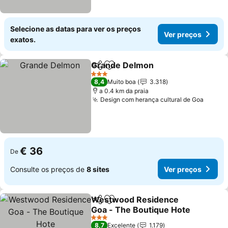
Selecione as datas para ver os preços
Ver preços
exatos.
Grande Delmon
Partilhar
Adicionar aos favoritos
3 Estrelas
8,4
Muito boa
3.318
a 0.4 km da praia
Design com herança cultural de Goa
€ 36
De
Consulte os preços de
8 sites
Ver preços
Westwood Residence
Partilhar
Adicionar aos favoritos
Goa - The Boutique Hote
3 Estrelas
8,7
Excelente
1.179