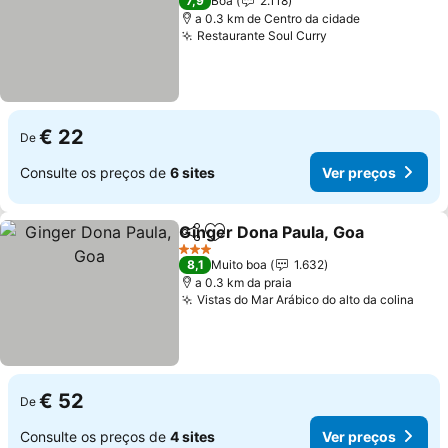
7,9
Boa
2.118
a 0.3 km de Centro da cidade
Restaurante Soul Curry
€ 22
De
Consulte os preços de
6 sites
Ver preços
Ginger Dona Paula, Goa
Partilhar
Adicionar aos favoritos
3 Estrelas
8,1
Muito boa
1.632
a 0.3 km da praia
Vistas do Mar Arábico do alto da colina
€ 52
De
Consulte os preços de
4 sites
Ver preços