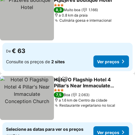
Prazeres Boutique Hotel
Partilhar
Adicionar aos favoritos
3 Estrelas
8,3
Muito boa
1.166
a 0.8 km da praia
Culinária goesa e internacional
€ 63
De
Consulte os preços de
2 sites
Ver preços
Hotel O Flagship Hotel 4
Partilhar
Adicionar aos favoritos
Pillar's Near Immaculate
Conception Church
3 Estrelas
7,5
Boa
2.063
a 1.6 km de Centro da cidade
Restaurante vegetariano no local
Selecione as datas para ver os preços
Ver preços