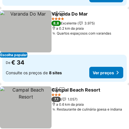
Varanda Do Mar
Partilhar
Adicionar aos favoritos
4 Estrelas
8,8
Excelente
3.975
a 0.2 km da praia
Quartos espaçosos com varandas
Escolha popular
€ 34
De
Consulte os preços de
8 sites
Ver preços
Campal Beach Resort
Partilhar
Adicionar aos favoritos
3 Estrelas
7,1
1.057
a 0.6 km da praia
Restaurante de culinária goesa e indiana