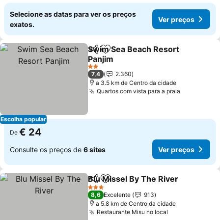
Selecione as datas para ver os preços
Ver preços
exatos.
Swim Sea Beach Resort
Partilhar
Adicionar aos favoritos
Panjim
2 Estrelas
7,4
2.360
a 3.5 km de Centro da cidade
Quartos com vista para a praia
Escolha popular
€ 24
De
Consulte os preços de
6 sites
Ver preços
Blu Missel By The River
Partilhar
Adicionar aos favoritos
3 Estrelas
8,6
Excelente
913
a 5.8 km de Centro da cidade
Restaurante Misu no local