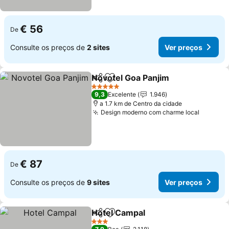
€ 56
De
Consulte os preços de
2 sites
Ver preços
Novotel Goa Panjim
Partilhar
Adicionar aos favoritos
5 Estrelas
9,3
Excelente
1.946
a 1.7 km de Centro da cidade
Design moderno com charme local
€ 87
De
Consulte os preços de
9 sites
Ver preços
Hotel Campal
Partilhar
Adicionar aos favoritos
3 Estrelas