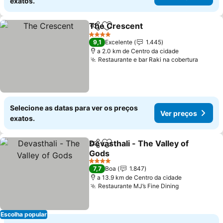
exatos.
The Crescent
Partilhar
Adicionar aos favoritos
4 Estrelas
9,1
Excelente
1.445
a 2.0 km de Centro da cidade
Restaurante e bar Raki na cobertura
Selecione as datas para ver os preços
Ver preços
exatos.
Devasthali - The Valley of
Partilhar
Adicionar aos favoritos
Gods
4 Estrelas
7,7
Boa
1.847
a 13.9 km de Centro da cidade
Restaurante MJ’s Fine Dining
Escolha popular