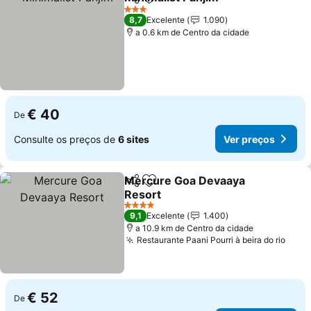
Partilhar
Adicionar aos favoritos
3 Estrelas
8,7
Excelente
1.090
a 0.6 km de Centro da cidade
€ 40
De
Consulte os preços de
6 sites
Ver preços
Mercure Goa Devaaya
Partilhar
Adicionar aos favoritos
Resort
4 Estrelas
9,1
Excelente
1.400
a 10.9 km de Centro da cidade
Restaurante Paani Pourri à beira do rio
€ 52
De