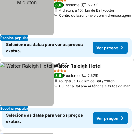
4 Estrelas
8,6
Excelente
6.232
Midleton, a 15.1 km de Ballycotton
Centro de lazer amplo com hidromassagem
V
Escolha popular
Selecione as datas para ver os preços
Ver preços
exatos.
Walter Raleigh Hotel
Partilhar
Adicionar aos favoritos
Ver p
4 Estrelas
8,9
Excelente
2.529
Youghal, a 17.3 km de Ballycotton
Culinária italiana autêntica e frutos do mar
V
Escolha popular
Selecione as datas para ver os preços
Ver preços
exatos.