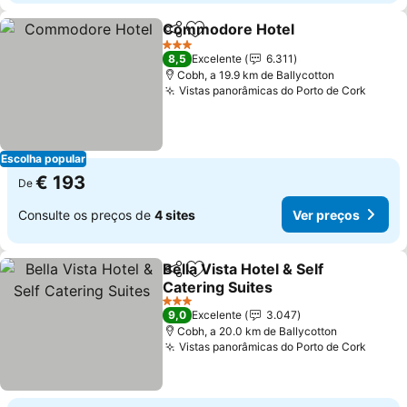
Commodore Hotel
Partilhar
Adicionar aos favoritos
Ver pre
3 Estrelas
8,5
Excelente
6.311
Cobh, a 19.9 km de Ballycotton
Vistas panorâmicas do Porto de Cork
Ver p
Escolha popular
€ 193
De
Consulte os preços de
4 sites
Ver preços
Bella Vista Hotel & Self
Partilhar
Adicionar aos favoritos
Catering Suites
Ver preços
3 Estrelas
9,0
Excelente
3.047
Cobh, a 20.0 km de Ballycotton
Vistas panorâmicas do Porto de Cork
Ver p