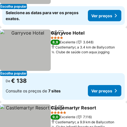
Escolha popular
Selecione as datas para ver os preços
Ver preços
exatos.
Garryvoe Hotel
Partilhar
Adicionar aos favoritos
Ver preços
4 Estrelas
8,9
Excelente
3.648
Castlemartyr, a 3.4 km de Ballycotton
Clube de saúde com aqua jogging
Ver pre
Escolha popular
€ 138
De
Consulte os preços de
7 sites
Ver preços
Castlemartyr Resort
Partilhar
Adicionar aos favoritos
Ver p
5 Estrelas
9,0
Excelente
7.116
Castlemartyr, a 9.9 km de Ballycotton
Clube infantil focado na família