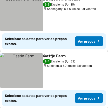
Partilhar
Adicionar aos favoritos
Ver pr
9,9
Excelente
15
Shanagarry, a 4.6 km de Ballycotton
Selecione as datas para ver os preços
Ver preços
exatos.
Castle Farm
Partilhar
Adicionar aos favoritos
Ver preços
9,4
Excelente
53
Midleton, a 5.7 km de Ballycotton
Selecione as datas para ver os preços
Ver preços
exatos.