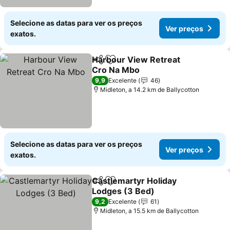
Selecione as datas para ver os preços
Ver preços
exatos.
Harbour View Retreat
Partilhar
Adicionar aos favoritos
Cro Na Mbo
Ver preços
9,9
Excelente
46
Midleton, a 14.2 km de Ballycotton
Selecione as datas para ver os preços
Ver preços
exatos.
Castlemartyr Holiday
Partilhar
Adicionar aos favoritos
Lodges (3 Bed)
Ver preços
9,2
Excelente
61
Midleton, a 15.5 km de Ballycotton