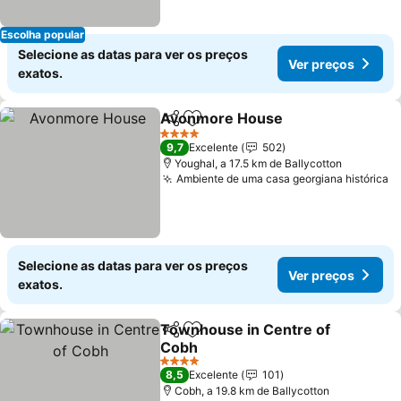
Escolha popular
Selecione as datas para ver os preços
Ver preços
exatos.
Avonmore House
Partilhar
Adicionar aos favoritos
Ver preç
4 Estrelas
9,7
Excelente
502
Youghal, a 17.5 km de Ballycotton
Ambiente de uma casa georgiana histórica
V
Selecione as datas para ver os preços
Ver preços
exatos.
Townhouse in Centre of
Partilhar
Adicionar aos favoritos
Cobh
Ver preços
4 Estrelas
8,5
Excelente
101
Cobh, a 19.8 km de Ballycotton