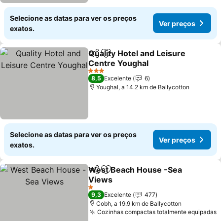
Selecione as datas para ver os preços
Ver preços
exatos.
Quality Hotel and Leisure
Partilhar
Adicionar aos favoritos
Centre Youghal
Ver preços
3 Estrelas
8,5
Excelente
6
Youghal, a 14.2 km de Ballycotton
Selecione as datas para ver os preços
Ver preços
exatos.
West Beach House -Sea
Partilhar
Adicionar aos favoritos
Views
Ver preços
1 Estrelas
9,3
Excelente
477
Cobh, a 19.9 km de Ballycotton
Cozinhas compactas totalmente equipadas
V