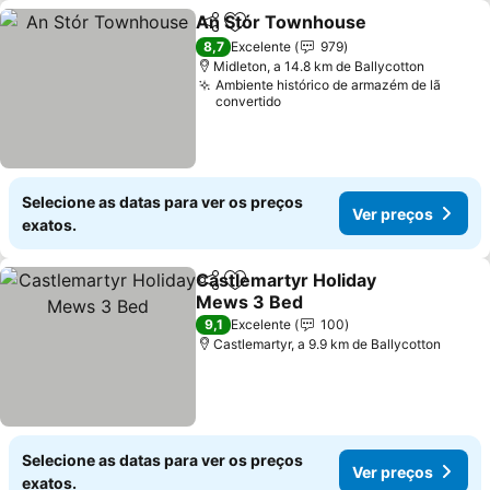
An Stór Townhouse
Partilhar
Adicionar aos favoritos
Ver pr
8,7
Excelente
979
Midleton, a 14.8 km de Ballycotton
Ambiente histórico de armazém de lã
convertido
Selecione as datas para ver os preços
Ver preços
exatos.
Castlemartyr Holiday
Partilhar
Adicionar aos favoritos
Mews 3 Bed
Ver preços
9,1
Excelente
100
Castlemartyr, a 9.9 km de Ballycotton
Selecione as datas para ver os preços
Ver preços
exatos.