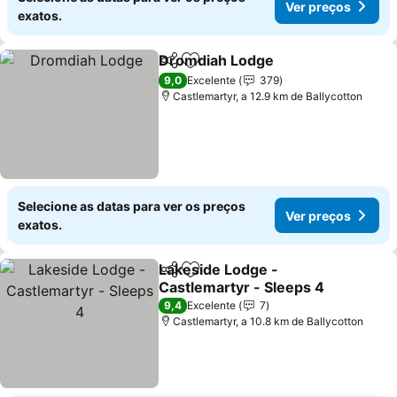
Ver preços
exatos.
Dromdiah Lodge
Partilhar
Adicionar aos favoritos
Ver preço
9,0
Excelente
379
Castlemartyr, a 12.9 km de Ballycotton
Selecione as datas para ver os preços
Ver preços
exatos.
Lakeside Lodge -
Partilhar
Adicionar aos favoritos
Castlemartyr - Sleeps 4
Ver preços
9,4
Excelente
7
Castlemartyr, a 10.8 km de Ballycotton