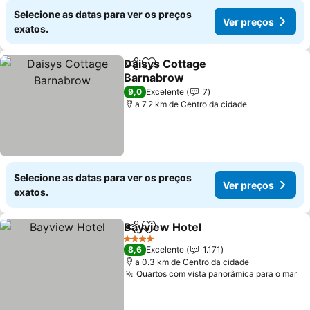
Selecione as datas para ver os preços
Ver preços
exatos.
Daisys Cottage
Partilhar
Adicionar aos favoritos
Barnabrow
Ver preços
9,0
Excelente
7
a 7.2 km de Centro da cidade
Selecione as datas para ver os preços
Ver preços
exatos.
Bayview Hotel
Partilhar
Adicionar aos favoritos
Ver preços
4 Estrelas
8,6
Excelente
1.171
a 0.3 km de Centro da cidade
Quartos com vista panorâmica para o mar
Ve