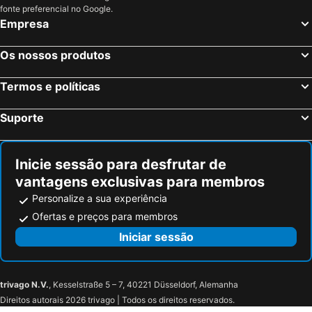
Westport, Eire Hotéis
Dublin, Eire Hotéis
fonte preferencial no Google.
Empresa
Cork, Eire Hotéis
Swords, Eire Hotéis
Killarney, Eire Hotéis
Kilkenny, Eire Hotéis
Os nossos produtos
Tallaght, Eire Hotéis
Wexford, Eire Hotéis
Termos e políticas
Suporte
Inicie sessão para desfrutar de
vantagens exclusivas para membros
Personalize a sua experiência
Ofertas e preços para membros
Iniciar sessão
trivago N.V.
, Kesselstraße 5 – 7, 40221 Düsseldorf, Alemanha
Direitos autorais 2026 trivago | Todos os direitos reservados.