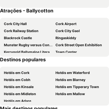
Atrações - Ballycotton
Cork City Hall
Cork Airport
Cork Railway Station
Cork City Gaol
Blackrock Castle
Ringaskiddy
Munster Rugby versus Connacht Rugby in the RaboDirect Pro 12
Cork Street Open Exhibition
Kerrygold Ballymaloe Literary Festival
Town Center
Destinos populares
Fota Arboretum
Mahon Point Shopping Centre
Shandon Bells and Church of St Anne
Port of Cork
Hotéis em Cork
Hotéis em Waterford
Summer Show
Guiness Cork Jazz Festival
Hotéis em Cobh
Hotéis em Blarney
Cork International Choral Festival
Lismore Castle
Hotéis em Kinsale
Hotéis em Tipperary Town
Cork Opera House
Hotéis em Midleton
Hotéis em Mallow
Hotéis em Adare
Mais destinos populares