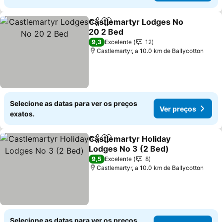
Castlemartyr Lodges No
Partilhar
Adicionar aos favoritos
20 2 Bed
Ver preços
9,3
Excelente
12
Castlemartyr, a 10.0 km de Ballycotton
Selecione as datas para ver os preços
Ver preços
exatos.
Castlemartyr Holiday
Partilhar
Adicionar aos favoritos
Lodges No 3 (2 Bed)
Ver preços
9,5
Excelente
8
Castlemartyr, a 10.0 km de Ballycotton
Selecione as datas para ver os preços