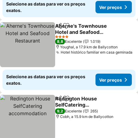
Selecione as datas para ver os preços
Ver preços
exatos.
Aherne's Townhouse
Partilhar
Adicionar aos favoritos
Hotel and Seafood
Restaurant
Ver preços
4 Estrelas
8,8
Excelente
1.019
Youghal, a 17.9 km de Ballycotton
Hotel histórico familiar em casa geminada
Ve
Selecione as datas para ver os preços
Ver preços
exatos.
Redington House
Partilhar
Adicionar aos favoritos
SelfCatering
accommodation
Ver preços
9,2
Excelente
265
Cobh, a 15.9 km de Ballycotton