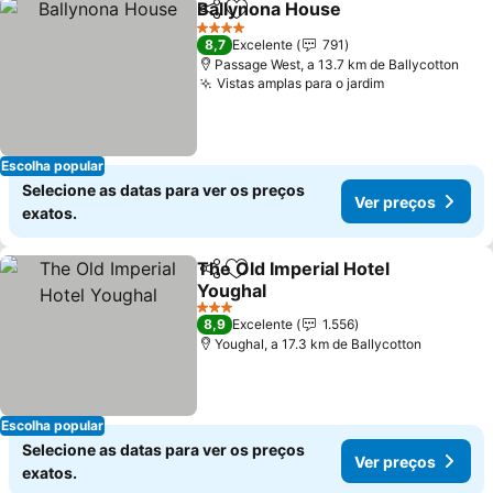
Ballynona House
Partilhar
Adicionar aos favoritos
Ver preço
4 Estrelas
8,7
Excelente
791
Passage West, a 13.7 km de Ballycotton
Vistas amplas para o jardim
Ver preços
Escolha popular
Selecione as datas para ver os preços
Ver preços
exatos.
The Old Imperial Hotel
Partilhar
Adicionar aos favoritos
Youghal
Ver preços
3 Estrelas
8,9
Excelente
1.556
Youghal, a 17.3 km de Ballycotton
Escolha popular
Selecione as datas para ver os preços
Ver preços
exatos.