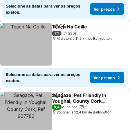
Selecione as datas para ver os preços
Ver preços
exatos.
Teach Na Coille
Partilhar
Adicionar aos favoritos
Ver preços
7,1
230
Midleton, a 11.5 km de Ballycotton
Selecione as datas para ver os preços
Ver preços
exatos.
Seagaze, Pet Friendly In
Partilhar
Adicionar aos favoritos
Youghal, County Cork,
Ref 927782
Ver preços
8,4
Muito boa
5
Youghal, a 12.4 km de Ballycotton