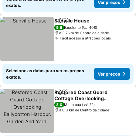
Ver preços
exatos.
Sunville House
Partilhar
Adicionar aos favoritos
Ver preços
9,6
Excelente
408
a 3.7 km de Centro da cidade
Fácil acesso a atrações locais
Ver preços
Selecione as datas para ver os preços
Ver preços
exatos.
Restored Coast Guard
Partilhar
Adicionar aos favoritos
Cottage Overlooking
Ballycotton Harbour.
Ver preços
8,0
Muito boa
22
Garden And Yard.
a 0.3 km de Centro da cidade