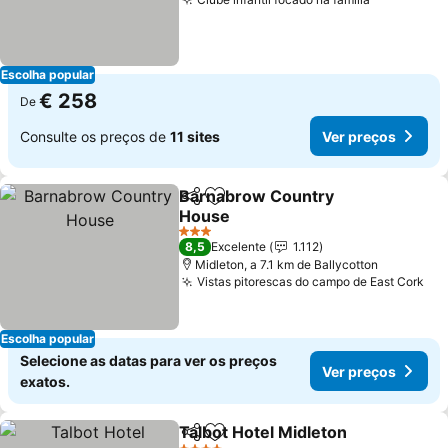
Ver preço
Escolha popular
€ 258
De
Consulte os preços de
11 sites
Ver preços
Barnabrow Country
Partilhar
Adicionar aos favoritos
House
Ver preços
3 Estrelas
8,5
Excelente
1.112
Midleton, a 7.1 km de Ballycotton
Vistas pitorescas do campo de East Cork
Ver
Escolha popular
Selecione as datas para ver os preços
Ver preços
exatos.
Talbot Hotel Midleton
Partilhar
Adicionar aos favoritos
Ver 