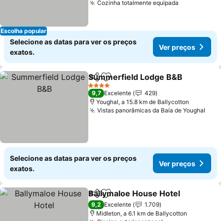
Cozinha totalmente equipada
Ver preços
Escolha popular
Selecione as datas para ver os preços
Ver preços
exatos.
Summerfield Lodge B&B
Partilhar
Adicionar aos favoritos
V
4 Estrelas
9,7
Excelente
429
Youghal, a 15.8 km de Ballycotton
Vistas panorâmicas da Baía de Youghal
Ver 
Selecione as datas para ver os preços
Ver preços
exatos.
Ballymaloe House Hotel
Partilhar
Adicionar aos favoritos
Ve
9,2
Excelente
1.709
Midleton, a 6.1 km de Ballycotton