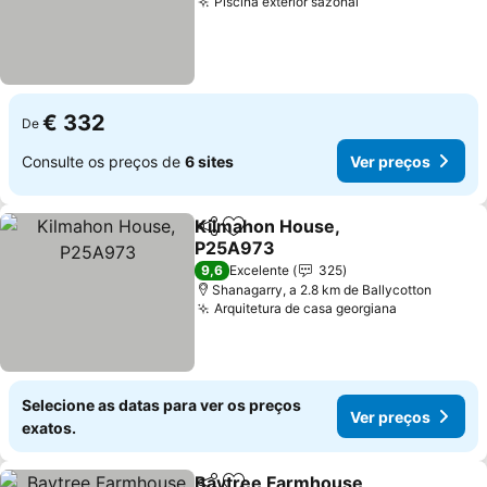
Piscina exterior sazonal
Ver preços
€ 332
De
Consulte os preços de
6 sites
Ver preços
Kilmahon House,
Partilhar
Adicionar aos favoritos
P25A973
Ver preços
9,6
Excelente
325
Shanagarry, a 2.8 km de Ballycotton
Arquitetura de casa georgiana
Ver preços
Selecione as datas para ver os preços
Ver preços
exatos.
Baytree Farmhouse