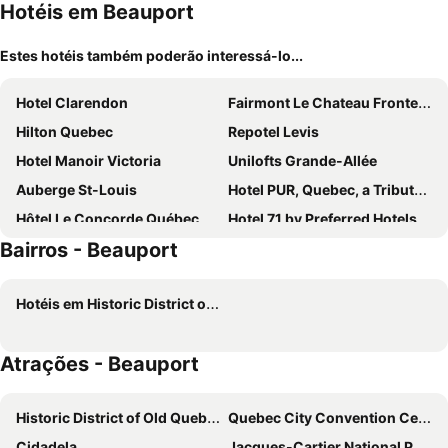
Hotéis em Beauport
Estes hotéis também poderão interessá-lo...
Hotel Clarendon
Fairmont Le Chateau Frontenac
Hilton Quebec
Repotel Levis
Hotel Manoir Victoria
Unilofts Grande-Allée
Auberge St-Louis
Hotel PUR, Quebec, a Tribute Portfolio Hotel
Hôtel Le Concorde Québec
Hotel 71 by Preferred Hotels & Resorts
Bairros - Beauport
Hôtel du Nord
Hotel Le Littoral
Hôtel AtypiQ
Hotel Palace Royal
Hotéis em Historic District of Old Quebec
Hotel Louisbourg
Hotel Acadia
Hotel Quartier, an Ascend Collection Hotel
Le Luxembourg
Atrações - Beauport
Hotel Le Voyageur
Hotel Chateau Laurier Quebec
Hotel Classique
Hotel Quebec
Historic District of Old Quebec
Quebec City Convention Centre
Travelodge by Wyndham Hotel & Convention Centre Quebec City
Hampton Inn & Suites by Hilton Quebec City Beauport
Cidadela
Jacques-Cartier National Park