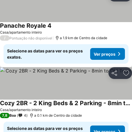
Panache Royale 4
Casa/apartamento inteiro
/
a 1.9 km de Centro da cidade
Pontuação não disponível
Selecione as datas para ver os preços
Ver preços
exatos.
Partilhar
Ad
Cozy 2BR - 2 King Beds & 2 Parking - 8min to Old Town
Casa/apartamento inteiro
7,8
Boa
4
a 0.1 km de Centro da cidade
Selecione as datas para ver os preços
Ver preços