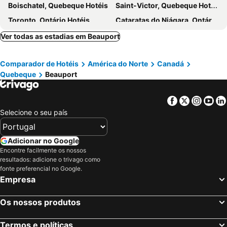
Boischatel, Quebeque Hotéis
Saint-Victor, Quebeque Hotéis
Auberge Place d'Armes
Hotel Motel Le Gite
Toronto, Ontário Hotéis
Cataratas do Niágara, Ontário Hotéis
Hôtel & Suites Le Dauphin Québec
Auberge Château des Tourelles
Montreal, Quebeque Hotéis
Vancouver, Columbia Britânica Hotéis
Ver todas as estadias em Beauport
Manoir Sainte Genevieve
Mississauga, Ontário Hotéis
Otava, Ontário Hotéis
Comparador de Hotéis
América do Norte
Canadá
Jasper, Alberta Hotéis
London, Ontário Hotéis
Quebeque
Beauport
Facebook
Twitter
Insta
Yo
Selecione o seu país
Adicionar no Google
Encontre facilmente os nossos
resultados: adicione o trivago como
fonte preferencial no Google.
Empresa
Os nossos produtos
Termos e políticas