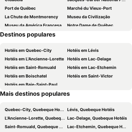
Hôtel des Coutellier
Hôtel Champlain Vieux Québec
Port de Québec
Marché du Vieux-Port
Four Points by Sheraton Lévis Convention Centre
Hotel Universel Quebec
La Chute de Montmorency
Museu da Civilização
Quality Inn
Hôtel Plaza Québec par JARO
Museu da América Francesa
Notre Dame de Québec
Hôtel Cofortel
Hotel Ambassadeur et Suites
Destinos populares
Centro de Québec
Astrolab du Parc national du Mont Mégantic
Hôtel Sainte-Anne
Hotel Maison du Général
Notre Dame des Victoires
Le Canyon Sainte Anne
Quebec City Marriott Downtown
Hotel Cap Diamant
Hotéis em Quebec-City
Hotéis em Lévis
Musée National des Beaux Arts
Parc des Chutes-de-la-Chaudière
Delta Hotels Quebec
Le Chateau Du Faubourg
Hotéis em L'Ancienne-Lorette
Hotéis em Lac-Delage
Fêtes de la nouvelle France
Mont-Sainte-Anne
Hotel L'Oie des neiges
Hotel Citadelle
Hotéis em Saint-Romuald
Hotéis em Lac-Etchemin
Repotel Henri IV Québec
Hôtel Lindbergh
Hotéis em Boischatel
Hotéis em Saint-Victor
Hotel & Suites Monte-Cristo
Hampton Inn & Suites by Hilton Quebec City Levis
Hotéis em Baie-Saint-Paul
Super 8 by Wyndham Quebec City
N Hôtel Québec
Mais destinos populares
Hôtel Motel Le Châteauguay
Hôtel Corbin
Hotel Port-Royal
North House - Hôtel Automatisé Manoir des Remparts
Quebec-City, Quebeque Hotéis
Lévis, Quebeque Hotéis
Hotel Belley
Monastère des Augustines
L'Ancienne-Lorette, Quebeque Hotéis
Lac-Delage, Quebeque Hotéis
Auberge Saint-Antoine
Hotel Le Priori
Saint-Romuald, Quebeque Hotéis
Lac-Etchemin, Quebeque Hotéis
Hotel du Vieux Quebec
Monsieur Jean - Hôtel Particulier