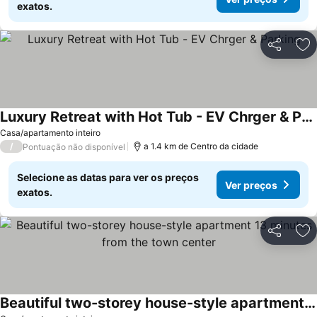
exatos.
Partilhar
Ad
Luxury Retreat with Hot Tub - EV Chrger & Parking
Casa/apartamento inteiro
/
a 1.4 km de Centro da cidade
Pontuação não disponível
Selecione as datas para ver os preços
Ver preços
exatos.
Partilhar
Ad
Beautiful two-storey house-style apartment 13 minutes from the town center