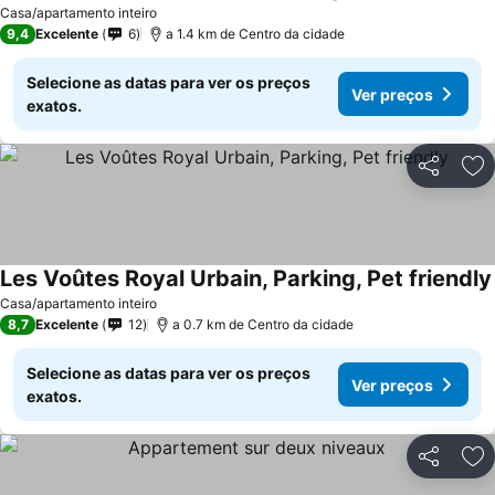
Casa/apartamento inteiro
9,4
Excelente
6
a 1.4 km de Centro da cidade
Selecione as datas para ver os preços
Ver preços
exatos.
Partilhar
Ad
Les Voûtes Royal Urbain, Parking, Pet friendly
Casa/apartamento inteiro
8,7
Excelente
12
a 0.7 km de Centro da cidade
Selecione as datas para ver os preços
Ver preços
exatos.
Partilhar
Ad