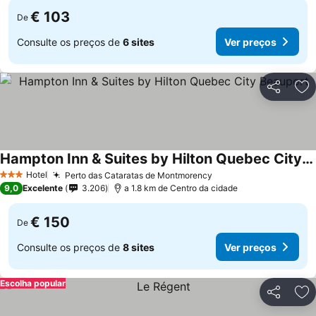
€ 103
De
Consulte os preços de
6 sites
Ver preços
Partilhar
Ad
Hampton Inn & Suites by Hilton Quebec City Beauport
Hotel
Perto das Cataratas de Montmorency
3 Estrelas
9,0
Excelente
3.206
a 1.8 km de Centro da cidade
€ 150
De
Consulte os preços de
8 sites
Ver preços
Escolha popular
Partilhar
Ad