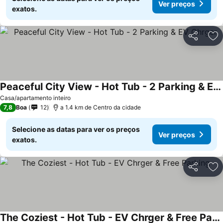
Ver preços
exatos.
Partilhar
Ad
Peaceful City View - Hot Tub - 2 Parking & EV Chrger
Casa/apartamento inteiro
7,8
Boa
12
a 1.4 km de Centro da cidade
Selecione as datas para ver os preços
Ver preços
exatos.
Partilhar
Ad
The Coziest - Hot Tub - EV Chrger & Free Parking