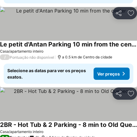
Partilhar
Ad
Le petit d'Antan Parking 10 min from the center
Casa/apartamento inteiro
/
a 0.5 km de Centro da cidade
Pontuação não disponível
Selecione as datas para ver os preços
Ver preços
exatos.
Partilhar
Ad
2BR - Hot Tub & 2 Parking - 8 min to Old Quebec
Casa/apartamento inteiro