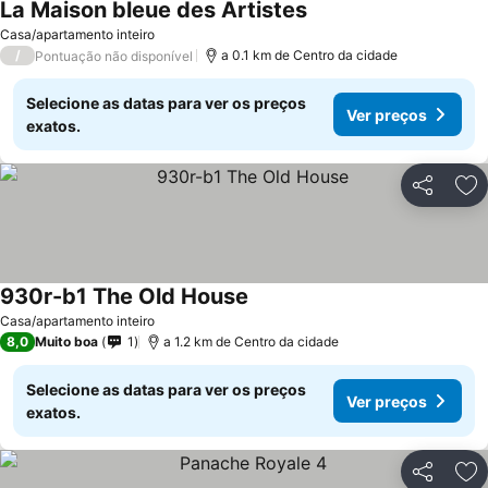
La Maison bleue des Artistes
Casa/apartamento inteiro
/
a 0.1 km de Centro da cidade
Pontuação não disponível
Selecione as datas para ver os preços
Ver preços
exatos.
Partilhar
Ad
930r-b1 The Old House
Casa/apartamento inteiro
8,0
Muito boa
1
a 1.2 km de Centro da cidade
Selecione as datas para ver os preços
Ver preços
exatos.
Partilhar
Ad