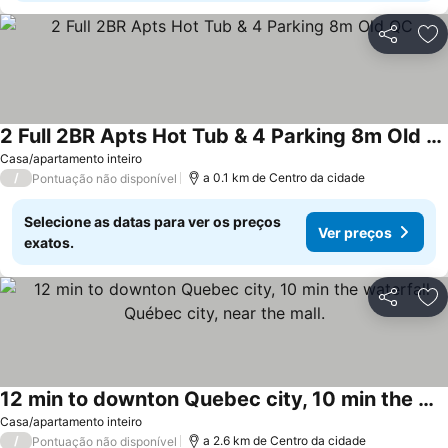
Partilhar
Ad
2 Full 2BR Apts Hot Tub & 4 Parking 8m Old QC
Casa/apartamento inteiro
/
a 0.1 km de Centro da cidade
Pontuação não disponível
Selecione as datas para ver os preços
Ver preços
exatos.
Partilhar
Ad
12 min to downton Quebec city, 10 min the waterfall Québec city, near the mall.
Casa/apartamento inteiro
/
a 2.6 km de Centro da cidade
Pontuação não disponível