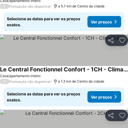
Casa/apartamento inteiro
/
a 5.7 km de Centro da cidade
Pontuação não disponível
Selecione as datas para ver os preços
Ver preços
exatos.
Partilhar
Ad
Le Central Fonctionnel Confort - 1CH - Climatisé
Casa/apartamento inteiro
/
a 1.3 km de Centro da cidade
Pontuação não disponível
Selecione as datas para ver os preços
Ver preços
exatos.
Partilhar
Ad