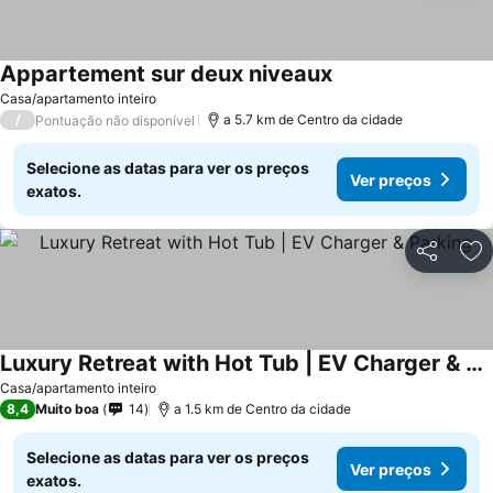
Appartement sur deux niveaux
Casa/apartamento inteiro
/
a 5.7 km de Centro da cidade
Pontuação não disponível
Selecione as datas para ver os preços
Ver preços
exatos.
Partilhar
Ad
Luxury Retreat with Hot Tub | EV Charger & Parking
Casa/apartamento inteiro
8,4
Muito boa
14
a 1.5 km de Centro da cidade
Selecione as datas para ver os preços
Ver preços
exatos.