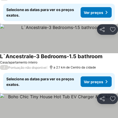
Selecione as datas para ver os preços
Ver preços
exatos.
Partilhar
Ad
L`Ancestrale-3 Bedrooms-1.5 bathroom
Casa/apartamento inteiro
/
a 2.1 km de Centro da cidade
Pontuação não disponível
Selecione as datas para ver os preços
Ver preços
exatos.
Partilhar
Ad