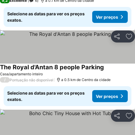
9,2
Excelente
6
a 0.1 km de Centro da cidade
Selecione as datas para ver os preços
Ver preços
exatos.
Partilhar
Ad
The Royal d'Antan 8 people Parking
Casa/apartamento inteiro
/
a 0.5 km de Centro da cidade
Pontuação não disponível
Selecione as datas para ver os preços
Ver preços
exatos.
Partilhar
Ad