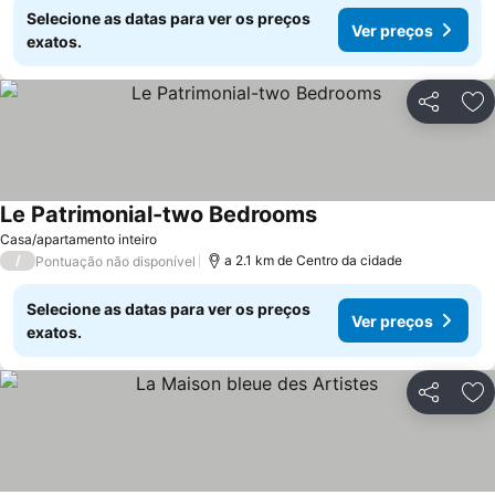
Selecione as datas para ver os preços
Ver preços
exatos.
Partilhar
Ad
Le Patrimonial-two Bedrooms
Casa/apartamento inteiro
/
a 2.1 km de Centro da cidade
Pontuação não disponível
Selecione as datas para ver os preços
Ver preços
exatos.
Partilhar
Ad