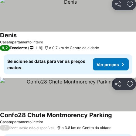
Partilhar
Ad
Denis
Casa/apartamento inteiro
9,2
Excelente
119
a 0.7 km de Centro da cidade
Selecione as datas para ver os preços
Ver preços
exatos.
Partilhar
Ad
Confo28 Chute Montmorency Parking
Casa/apartamento inteiro
/
a 3.8 km de Centro da cidade
Pontuação não disponível