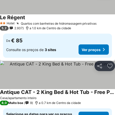
Le Régent
Hotel
Quartos com banheiras de hidromassagem privativas
2 Estrelas
5,2
2.937
a 1.0 km de Centro da cidade
€ 85
De
Consulte os preços de
3 sites
Ver preços
Partilhar
Ad
Antique CAT - 2 King Bed & Hot Tub - Free Parking
Casa/apartamento inteiro
8,0
Muito boa
9
a 0.7 km de Centro da cidade
Selecione as datas para ver os preços