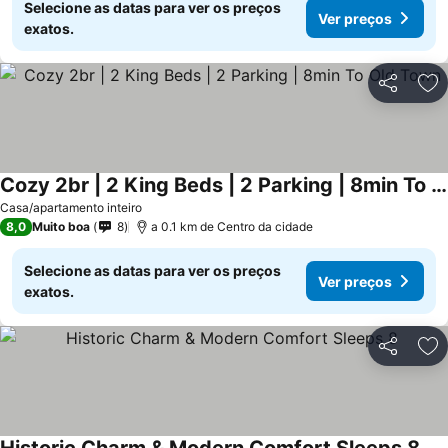
Selecione as datas para ver os preços
Ver preços
exatos.
Partilhar
Ad
Cozy 2br | 2 King Beds | 2 Parking | 8min To Old Town
Casa/apartamento inteiro
8,0
Muito boa
8
a 0.1 km de Centro da cidade
Selecione as datas para ver os preços
Ver preços
exatos.
Partilhar
Ad