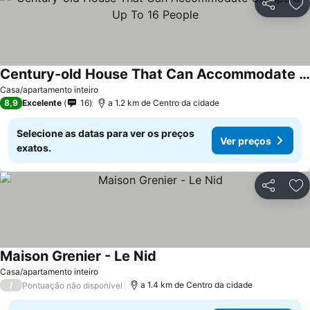
Partilhar
Ad
Century-old House That Can Accommodate Groups Of Up To 16 People
Casa/apartamento inteiro
8,9
Excelente
16
a 1.2 km de Centro da cidade
Selecione as datas para ver os preços
Ver preços
exatos.
Partilhar
Ad
Maison Grenier - Le Nid
Casa/apartamento inteiro
/
a 1.4 km de Centro da cidade
Pontuação não disponível