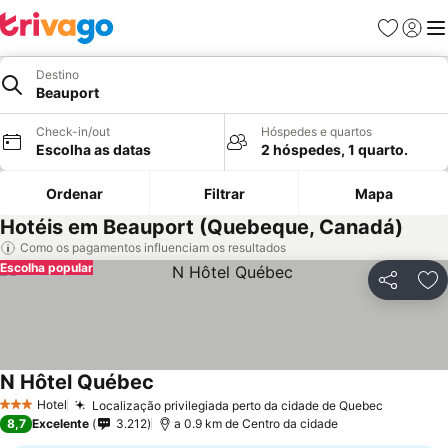
Favoritos
Iniciar
Me
Destino
Beauport
Check-in/out
Hóspedes e quartos
Escolha as datas
2 hóspedes, 1 quarto.
Ordenar
Filtrar
Mapa
Hotéis em Beauport (Quebeque, Canadá)
Como os pagamentos influenciam os resultados
Escolha popular
Partilhar
Ad
N Hôtel Québec
Hotel
Localização privilegiada perto da cidade de Quebec
3 Estrelas
8,7
Excelente
3.212
a 0.9 km de Centro da cidade