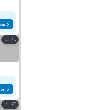
ços
Adicionar aos favoritos
Partilhar
ços
Adicionar aos favoritos
Partilhar