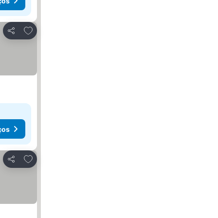
ços
Adicionar aos favoritos
Partilhar
ços
Adicionar aos favoritos
Partilhar