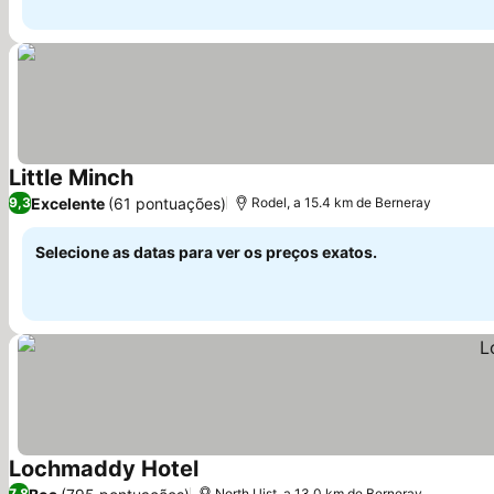
Little Minch
Excelente
(61 pontuações)
9,3
Rodel, a 15.4 km de Berneray
Selecione as datas para ver os preços exatos.
Lochmaddy Hotel
7,8
North Uist, a 13.0 km de Berneray