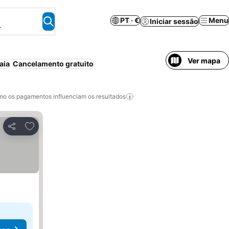
PT · €
Menu
Iniciar sessão
.
Ver mapa
aia
Cancelamento gratuito
o os pagamentos influenciam os resultados
Adicionar aos favoritos
Partilhar