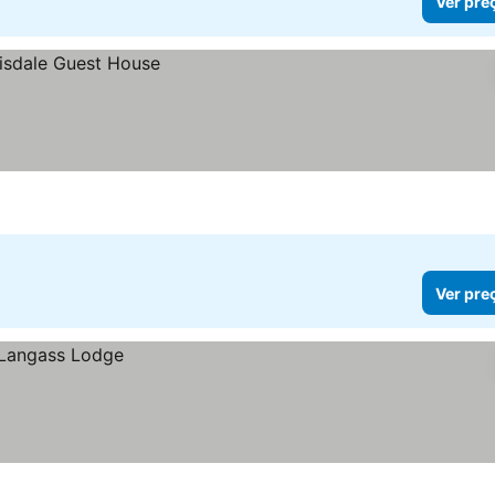
Ver pre
Ver pre