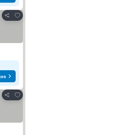
Adicionar aos favoritos
Partilhar
ços
Adicionar aos favoritos
Partilhar