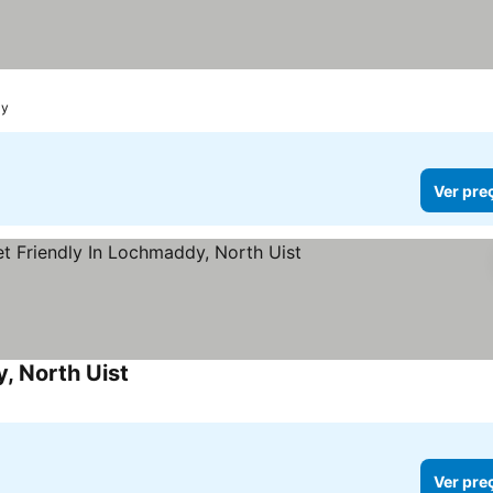
ay
Ver pre
, North Uist
Ver pre