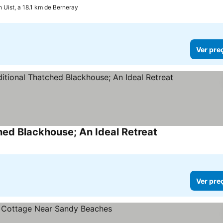
h Uist, a 18.1 km de Berneray
Ver pre
ed Blackhouse; An Ideal Retreat
Ver pre