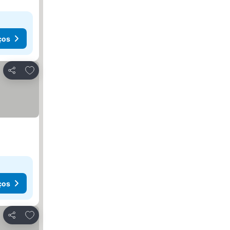
ços
Adicionar aos favoritos
Partilhar
ços
Adicionar aos favoritos
Partilhar