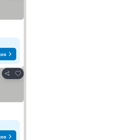
ços
Adicionar aos favoritos
Partilhar
ços