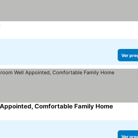
s
Ver pre
 Appointed, Comfortable Family Home
Ver pre