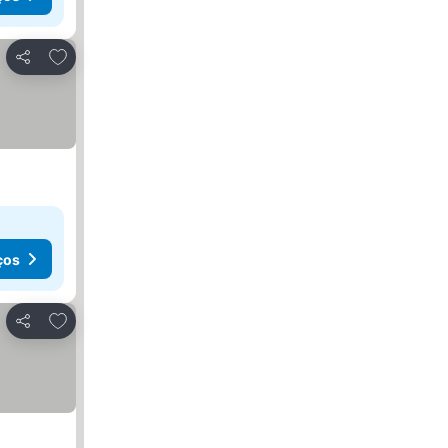
Adicionar aos favoritos
Partilhar
ços
Adicionar aos favoritos
Partilhar