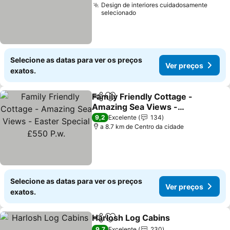
Design de interiores cuidadosamente
selecionado
Selecione as datas para ver os preços
Ver preços
exatos.
Family Friendly Cottage -
Partilhar
Adicionar aos favoritos
Amazing Sea Views -
Easter Special £550 P.w.
9,2
Excelente
134
a 8.7 km de Centro da cidade
Selecione as datas para ver os preços
Ver preços
exatos.
Harlosh Log Cabins
Partilhar
Adicionar aos favoritos
9,7
Excelente
230