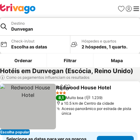
Favoritos
Iniciar
Me
Destino
Dunvegan
Check-in/out
Hóspedes e quartos
Escolha as datas
2 hóspedes, 1 quarto.
Ordenar
Filtrar
Mapa
Hotéis em Dunvegan (Escócia, Reino Unido)
Como os pagamentos influenciam os resultados
Redwood House Hotel
Partilhar
Adicionar aos favoritos
3 Estrelas
8,1
Muito boa
1.239
a 10.5 km de Centro da cidade
Acesso panorâmico por estrada de pista
única
Escolha popular
Selecione as datas para ver os preços