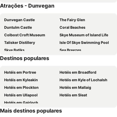
Atrações - Dunvegan
Dunvegan Castle
The Fairy Glen
Duntulm Castle
Coral Beaches
Colbost Croft Museum
Skye Museum of Island Life
Talisker Distillery
Isle Of Skye Swimming Pool
Skye Batiks
Sea Breezes
Destinos populares
Quay Street
Hotéis em Portree
Hotéis em Broadford
Hotéis em Kyleakin
Hotéis em Kyle of Lochalsh
Hotéis em Plockton
Hotéis em Mallaig
Hotéis em Ullapool
Hotéis em Sleat
Hotéis em Gairloch
Mais destinos populares