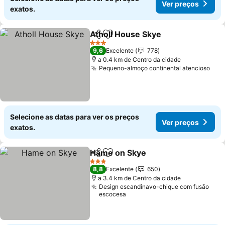
Ver preços
exatos.
Atholl House Skye
Partilhar
Adicionar aos favoritos
3 Estrelas
9,6
Excelente
778
a 0.4 km de Centro da cidade
Pequeno-almoço continental atencioso
Selecione as datas para ver os preços
Ver preços
exatos.
Hame on Skye
Partilhar
Adicionar aos favoritos
3 Estrelas
8,8
Excelente
650
a 3.4 km de Centro da cidade
Design escandinavo-chique com fusão
escocesa