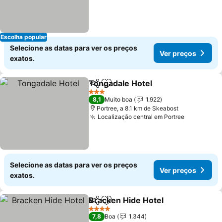
Escolha popular
Selecione as datas para ver os preços
Ver preços
exatos.
Tongadale Hotel
Partilhar
Adicionar aos favoritos
Ver preço
3 Estrelas
8,1
Muito boa
1.922
Portree, a 8.1 km de Skeabost
Localização central em Portree
Ver preço
Selecione as datas para ver os preços
Ver preços
exatos.
Bracken Hide Hotel
Partilhar
Adicionar aos favoritos
Ver pr
4 Estrelas
7,8
Boa
1.344