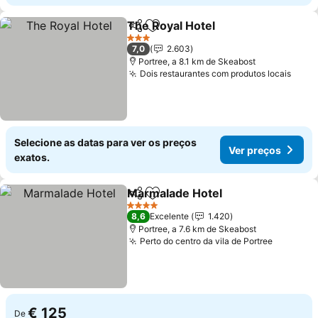
The Royal Hotel
Partilhar
Adicionar aos favoritos
Ver preço
3 Estrelas
7,0
2.603
Portree, a 8.1 km de Skeabost
Dois restaurantes com produtos locais
Ver 
Selecione as datas para ver os preços
Ver preços
exatos.
Marmalade Hotel
Partilhar
Adicionar aos favoritos
Ver preç
4 Estrelas
8,6
Excelente
1.420
Portree, a 7.6 km de Skeabost
Perto do centro da vila de Portree
Ver pre
€ 125
De