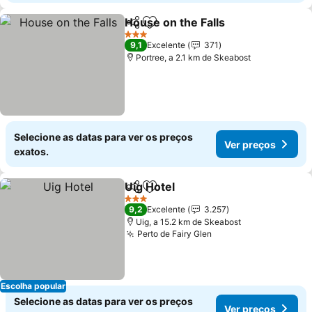
House on the Falls
Partilhar
Adicionar aos favoritos
Ver pre
3 Estrelas
9,1
Excelente
371
Portree, a 2.1 km de Skeabost
Selecione as datas para ver os preços
Ver preços
exatos.
Uig Hotel
Partilhar
Adicionar aos favoritos
Ver preços
3 Estrelas
9,2
Excelente
3.257
Uig, a 15.2 km de Skeabost
Perto de Fairy Glen
Ver preços
Escolha popular
Selecione as datas para ver os preços
Ver preços