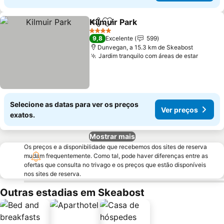
Kilmuir Park
Partilhar
Adicionar aos favoritos
Ver preços
4 Estrelas
9,8
Excelente
599
Dunvegan, a 15.3 km de Skeabost
Jardim tranquilo com áreas de estar
Ver pr
Selecione as datas para ver os preços
Ver preços
exatos.
Mostrar mais
Os preços e a disponibilidade que recebemos dos sites de reserva
mudam frequentemente. Como tal, pode haver diferenças entre as
ofertas que consulta no trivago e os preços que estão disponíveis
nos sites de reserva.
Outras estadias em Skeabost