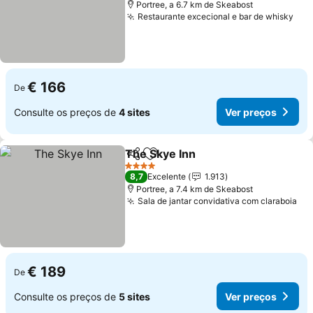
Portree, a 6.7 km de Skeabost
Restaurante excecional e bar de whisky
Ver
€ 166
De
Consulte os preços de
4 sites
Ver preços
The Skye Inn
Partilhar
Adicionar aos favoritos
Ver preços
4 Estrelas
8,7
Excelente
1.913
Portree, a 7.4 km de Skeabost
Sala de jantar convidativa com claraboia
Ve
€ 189
De
Consulte os preços de
5 sites
Ver preços