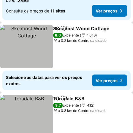
€ 266
De
Consulte os preços de
11 sites
Ver preços
Skeabost Wood Cottage
Partilhar
Adicionar aos favoritos
V
8,6
Excelente
1.016
a 0.2 km de Centro da cidade
Selecione as datas para ver os preços
Ver preços
exatos.
Toradale B&B
Partilhar
Adicionar aos favoritos
Ver preços
9,7
Excelente
412
a 0.8 km de Centro da cidade