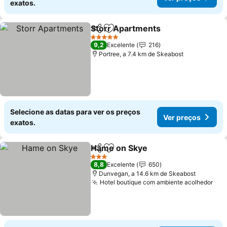
exatos.
Storr Apartments
Partilhar
Adicionar aos favoritos
Ver preç
5 Estrelas
9,2
Excelente
216
Portree, a 7.4 km de Skeabost
Selecione as datas para ver os preços
Ver preços
exatos.
Hame on Skye
Partilhar
Adicionar aos favoritos
Ver preços
3 Estrelas
8,8
Excelente
650
Dunvegan, a 14.6 km de Skeabost
Hotel boutique com ambiente acolhedor
Ver