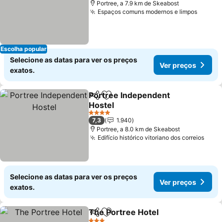
Portree, a 7.9 km de Skeabost
Espaços comuns modernos e limpos
Ver pr
Escolha popular
Selecione as datas para ver os preços
Ver preços
exatos.
Portree Independent
Partilhar
Adicionar aos favoritos
Hostel
Ver preços
4 Estrelas
7,3
1.940
Portree, a 8.0 km de Skeabost
Edifício histórico vitoriano dos correios
Ver 
Selecione as datas para ver os preços
Ver preços
exatos.
The Portree Hotel
Partilhar
Adicionar aos favoritos
Ver pre