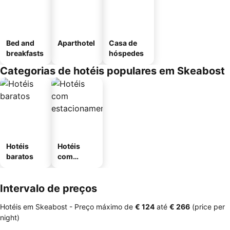
Bed and
Aparthotel
Casa de
breakfasts
hóspedes
Categorias de hotéis populares em Skeabost
Hotéis
Hotéis
baratos
com
estaciona
mento
Intervalo de preços
Hotéis em Skeabost -
Preço máximo
de
‎€ 124
até
‎€ 266
(price per
night)