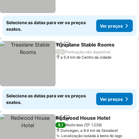
Selecione as datas para ver os preços
Ver preços
exatos.
Treaslane Stable Rooms
Partilhar
Adicionar aos favoritos
V
/
Pontuação não disponível
a 5.4 km de Centro da cidade
Selecione as datas para ver os preços
Ver preços
exatos.
Redwood House Hotel
Partilhar
Adicionar aos favoritos
Ver
8,1
Muito boa
1.239
Dunvegan, a 9.4 km de Skeabost
Localização isolada à beira do lago
Ver pr