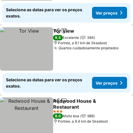
Selecione as datas para ver os preços
Ver preços
exatos.
Tor View
Partilhar
Adicionar aos favoritos
Ver preços
9,5
Excelente
384
Portree, a 8.1 km de Skeabost
Quartos cuidadosamente projetados
Ver pr
Selecione as datas para ver os preços
Ver preços
exatos.
Redwood House &
Partilhar
Adicionar aos favoritos
Restaurant
Ver preços
3 Estrelas
8,0
Muito boa
986
Portree, a 9.4 km de Skeabost