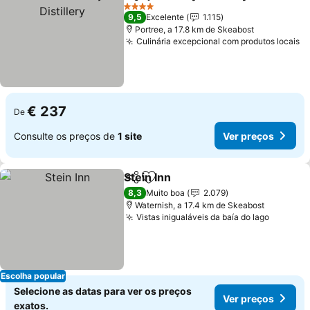
Partilhar
Adicionar aos favoritos
Ver
4 Estrelas
9,5
Excelente
1.115
Portree, a 17.8 km de Skeabost
Culinária excepcional com produtos locais
V
€ 237
De
Consulte os preços de
1 site
Ver preços
Stein Inn
Partilhar
Adicionar aos favoritos
Ver preços
8,3
Muito boa
2.079
Waternish, a 17.4 km de Skeabost
Vistas inigualáveis da baía do lago
Ver pre
Escolha popular
Selecione as datas para ver os preços
Ver preços
exatos.