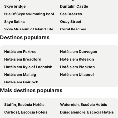
Skye bridge
Duntulm Castle
The Portree Hotel
Atholl House Skye
Isle Of Skye Swimming Pool
Sea Breezes
Stein Inn
Skye Lodges
Skye Batiks
Quay Street
Lealt Falls House
Ferry Inn Isle Of Skye
Skye Museum of Island Life
Coral Beaches
Destinos populares
Colbost Croft Museum
Talisker Distillery
Duncan House
Museum Kyle Line
Hotéis em Portree
Hotéis em Dunvegan
Hotéis em Broadford
Hotéis em Kyleakin
Hotéis em Kyle of Lochalsh
Hotéis em Plockton
Hotéis em Mallaig
Hotéis em Ullapool
Hotéis em Gairloch
Mais destinos populares
Staffin, Escócia Hotéis
Waternish, Escócia Hotéis
Carbost, Escócia Hotéis
Duisdalemore, Escócia Hotéis