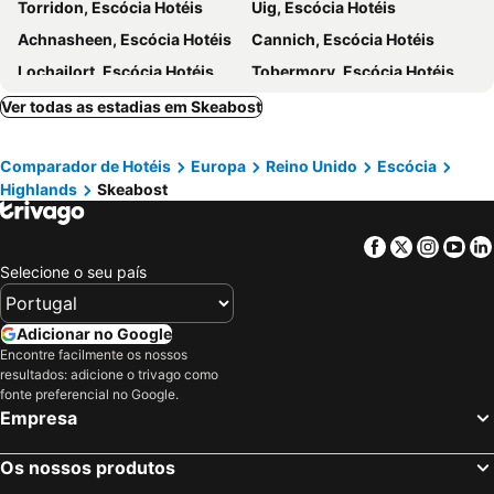
Torridon, Escócia Hotéis
Uig, Escócia Hotéis
Achnasheen, Escócia Hotéis
Cannich, Escócia Hotéis
Lochailort, Escócia Hotéis
Tobermory, Escócia Hotéis
Glendale, Escócia Hotéis
Stornoway, Escócia Hotéis
Ver todas as estadias em Skeabost
Glenmoriston, Escócia Hotéis
Tarbert, Escócia Hotéis
Comparador de Hotéis
Europa
Reino Unido
Escócia
Berneray, Escócia Hotéis
Aultbea, Escócia Hotéis
Highlands
Skeabost
Lochboisdale, Escócia Hotéis
Glenfinnan, Escócia Hotéis
Garve, Escócia Hotéis
Acharacle, Escócia Hotéis
Facebook
Twitter
Insta
Yo
Edimburgo, Escócia Hotéis
Glasgow, Escócia Hotéis
Selecione o seu país
Fort William, Escócia Hotéis
Dundee, Escócia Hotéis
Stirling, Escócia Hotéis
Oban, Escócia Hotéis
Adicionar no Google
Encontre facilmente os nossos
Perth, Escócia Hotéis
Dunfermline, Escócia Hotéis
resultados: adicione o trivago como
Kinlochleven, Escócia Hotéis
Londres, Inglaterra Hotéis
fonte preferencial no Google.
Empresa
Manchester, Inglaterra Hotéis
Liverpool, Inglaterra Hotéis
Hounslow, Inglaterra Hotéis
Birmingham, Inglaterra Hotéis
Os nossos produtos
Bristol, Inglaterra Hotéis
Inverness, Escócia Hotéis