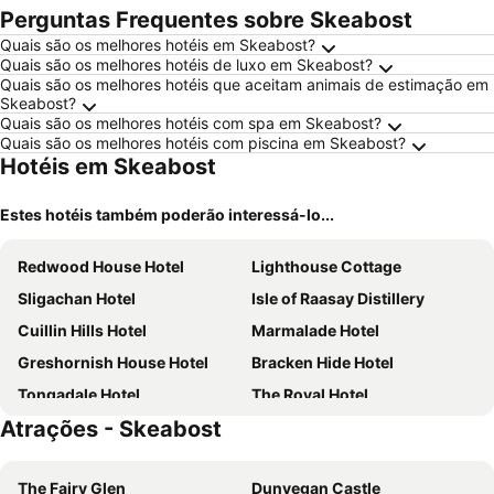
Perguntas Frequentes sobre Skeabost
Quais são os melhores hotéis em Skeabost?
Quais são os melhores hotéis de luxo em Skeabost?
Quais são os melhores hotéis que aceitam animais de estimação em
Skeabost?
Quais são os melhores hotéis com spa em Skeabost?
Quais são os melhores hotéis com piscina em Skeabost?
Hotéis em Skeabost
Estes hotéis também poderão interessá-lo...
Redwood House Hotel
Lighthouse Cottage
Sligachan Hotel
Isle of Raasay Distillery
Cuillin Hills Hotel
Marmalade Hotel
Greshornish House Hotel
Bracken Hide Hotel
Tongadale Hotel
The Royal Hotel
Atrações - Skeabost
Hame on Skye
Skeabost House Hotel
Uig Hotel
Bosville Hotel
The Fairy Glen
Dunvegan Castle
Redwood House & Restaurant
The Skye Inn