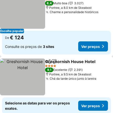
3 Estrelas
8,4
Muito boa
3.027
Portree, a 8.0 km de Skeabost
Charme e personalidade históricos
Ver pre
Escolha popular
€ 124
De
Consulte os preços de
3 sites
Ver preços
Greshornish House Hotel
Partilhar
Adicionar aos favoritos
4 Estrelas
9,1
Excelente
2.391
Portree, a 9.5 km de Skeabost
Chá da tarde único junto à lareira
Ver preç
Selecione as datas para ver os preços
Ver preços
exatos.