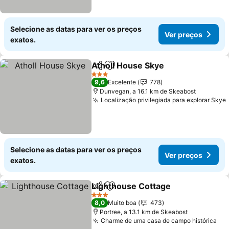
Selecione as datas para ver os preços
Ver preços
exatos.
Atholl House Skye
Partilhar
Adicionar aos favoritos
Ver pre
3 Estrelas
9,6
Excelente
778
Dunvegan, a 16.1 km de Skeabost
Localização privilegiada para explorar Skye
Selecione as datas para ver os preços
Ver preços
exatos.
Lighthouse Cottage
Partilhar
Adicionar aos favoritos
Ver pr
3 Estrelas
8,0
Muito boa
473
Portree, a 13.1 km de Skeabost
Charme de uma casa de campo histórica
Ver