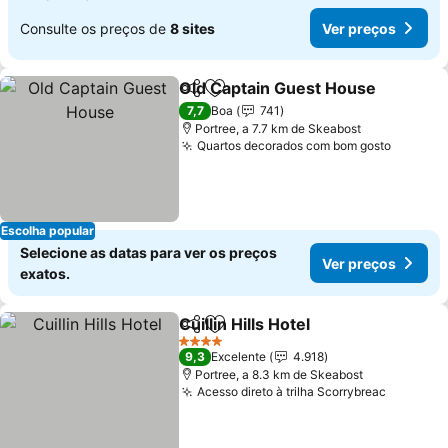
Consulte os preços de
8 sites
Ver preços
Old Captain Guest House
Partilhar
Adicionar aos favoritos
V
7,7
Boa
741
Portree, a 7.7 km de Skeabost
Quartos decorados com bom gosto
Ver pre
Escolha popular
Selecione as datas para ver os preços
Ver preços
exatos.
Cuillin Hills Hotel
Partilhar
Adicionar aos favoritos
Ver preço
4 Estrelas
9,3
Excelente
4.918
Portree, a 8.3 km de Skeabost
Acesso direto à trilha Scorrybreac
Ver pre