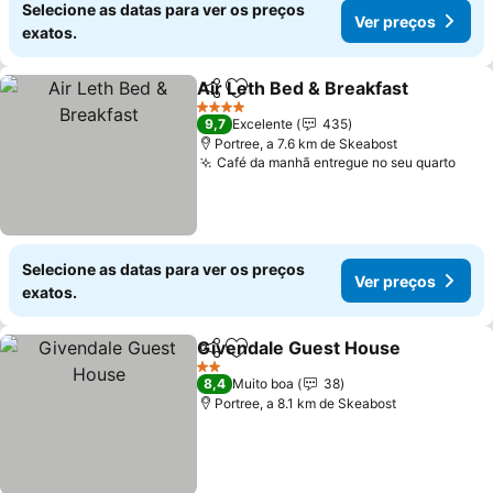
Selecione as datas para ver os preços
Ver preços
exatos.
Air Leth Bed & Breakfast
Partilhar
Adicionar aos favoritos
V
4 Estrelas
9,7
Excelente
435
Portree, a 7.6 km de Skeabost
Café da manhã entregue no seu quarto
Ver 
Selecione as datas para ver os preços
Ver preços
exatos.
Givendale Guest House
Partilhar
Adicionar aos favoritos
Ve
2 Estrelas
8,4
Muito boa
38
Portree, a 8.1 km de Skeabost