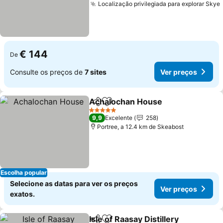
Localização privilegiada para explorar Skye
€ 144
De
Consulte os preços de
7 sites
Ver preços
Achalochan House
Partilhar
Adicionar aos favoritos
Ver pre
5 Estrelas
9,9
Excelente
258
Portree, a 12.4 km de Skeabost
Escolha popular
Selecione as datas para ver os preços
Ver preços
exatos.
Isle of Raasay Distillery