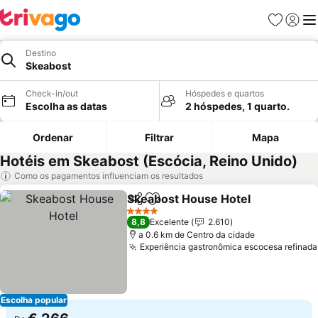
Favoritos
Iniciar
Me
Destino
Skeabost
Check-in/out
Hóspedes e quartos
Escolha as datas
2 hóspedes, 1 quarto.
Ordenar
Filtrar
Mapa
Hotéis em Skeabost (Escócia, Reino Unido)
Como os pagamentos influenciam os resultados
Skeabost House Hotel
Partilhar
Adicionar aos favoritos
Ver
4 Estrelas
8,8
Excelente
2.610
a 0.6 km de Centro da cidade
Experiência gastronômica escocesa refinada
Escolha popular