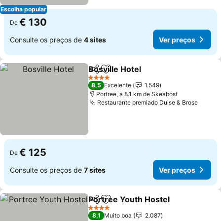
Escolha popular
€ 130
De
Consulte os preços de
4 sites
Ver preços
Bosville Hotel
Partilhar
Adicionar aos favoritos
Ver preços
4 Estrelas
8,5
Excelente
1.549
Portree, a 8.1 km de Skeabost
Restaurante premiado Dulse & Brose
Ver p
€ 125
De
Consulte os preços de
7 sites
Ver preços
Portree Youth Hostel
Partilhar
Adicionar aos favoritos
Ver 
4 Estrelas
8,1
Muito boa
2.087