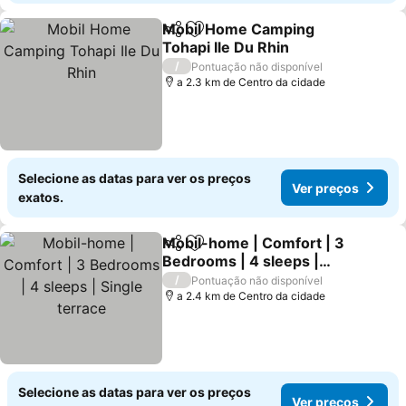
Mobil Home Camping
Partilhar
Adicionar aos favoritos
Tohapi Ile Du Rhin
/
Pontuação não disponível
a 2.3 km de Centro da cidade
Selecione as datas para ver os preços
Ver preços
exatos.
Mobil-home | Comfort | 3
Partilhar
Adicionar aos favoritos
Bedrooms | 4 sleeps |
Single terrace
/
Pontuação não disponível
a 2.4 km de Centro da cidade
Selecione as datas para ver os preços
Ver preços