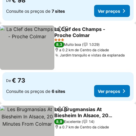
€ 98
De
Consulte os preços de
7 sites
Ver preços
La Clef des Champs -
Partilhar
Adicionar aos favoritos
Proche Colmar
3 Estrelas
8,3
Muito boa
1.029
a 0.2 km de Centro da cidade
Jardim tranquilo e vistas da esplanada
€ 73
De
Consulte os preços de
6 sites
Ver preços
Les Brugmansias At
Partilhar
Adicionar aos favoritos
Biesheim In Alsace, 20
Minutes From Colmar
8,9
Excelente
14
a 0.7 km de Centro da cidade