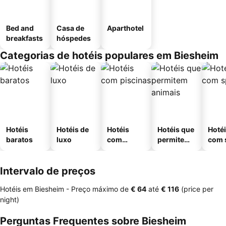
Bed and
Casa de
Aparthotel
breakfasts
hóspedes
Categorias de hotéis populares em Biesheim
Hotéis
Hotéis de
Hotéis
Hotéis que
Hoté
baratos
luxo
com
permitem
com 
piscinas
animais
Intervalo de preços
Hotéis em Biesheim -
Preço máximo
de
‎€ 64
até
‎€ 116
(price per
night)
Perguntas Frequentes sobre Biesheim