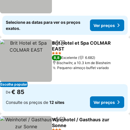
Selecione as datas para ver os preços
Ver preços
exatos.
Brit Hotel et Spa COLMAR
Partilhar
Adicionar aos favoritos
EAST
3 Estrelas
8,8
Excelente
6.682
Bischwihr, a 10.3 km de Biesheim
Pequeno-almoço buffet variado
Escolha popular
€ 85
De
Consulte os preços de
12 sites
Ver preços
Weinhotel / Gasthaus zur
Partilhar
Adicionar aos favoritos
Sonne