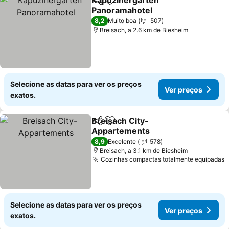
Kapuzinergarten
Partilhar
Adicionar aos favoritos
Panoramahotel
8,2
Muito boa
507
Breisach, a 2.6 km de Biesheim
Selecione as datas para ver os preços
Ver preços
exatos.
Breisach City-
Partilhar
Adicionar aos favoritos
Appartements
8,9
Excelente
578
Breisach, a 3.1 km de Biesheim
Cozinhas compactas totalmente equipadas
Selecione as datas para ver os preços
Ver preços
exatos.