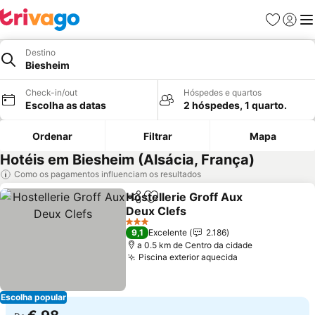
Favoritos
Iniciar
Me
Destino
Biesheim
Check-in/out
Hóspedes e quartos
Escolha as datas
2 hóspedes, 1 quarto.
Ordenar
Filtrar
Mapa
Hotéis em Biesheim (Alsácia, França)
Como os pagamentos influenciam os resultados
Hostellerie Groff Aux
Partilhar
Adicionar aos favoritos
Deux Clefs
3 Estrelas
9,1
Excelente
2.186
a 0.5 km de Centro da cidade
Piscina exterior aquecida
Escolha popular