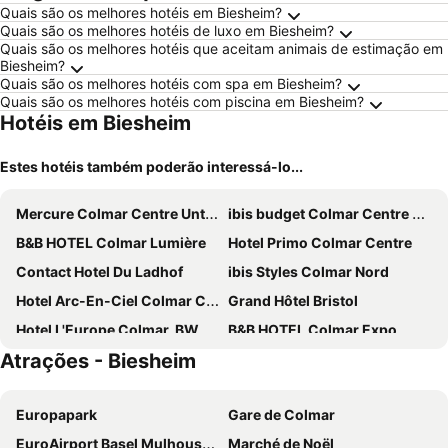
Quais são os melhores hotéis em Biesheim?
Quais são os melhores hotéis de luxo em Biesheim?
Quais são os melhores hotéis que aceitam animais de estimação em
Biesheim?
Quais são os melhores hotéis com spa em Biesheim?
Quais são os melhores hotéis com piscina em Biesheim?
Hotéis em Biesheim
Estes hotéis também poderão interessá-lo...
Mercure Colmar Centre Unterlinden
ibis budget Colmar Centre Ville
B&B HOTEL Colmar Lumière
Hotel Primo Colmar Centre
Contact Hotel Du Ladhof
ibis Styles Colmar Nord
Hotel Arc-En-Ciel Colmar Contact Hotel
Grand Hôtel Bristol
Hotel L'Europe Colmar, BW Signature Collection
B&B HOTEL Colmar Expo
Atrações - Biesheim
Best Western Colmar Expo
Novotel Suites Colmar Centre
Hôtel Maison Turenne
Campanile NATURE - Colmar Parc des Exposition
Europapark
Gare de Colmar
Greet Hotel Colmar
L'Esquisse Hotel & Spa Colmar - MGallery Collection
EuroAirport Basel Mulhouse Freiburg
Marché de Noël
The Originals City, Hôtel Colmar Gare
Hôtel Gustave Colmar