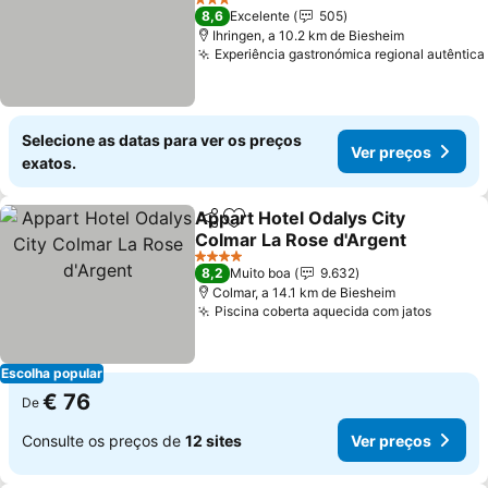
3 Estrelas
8,6
Excelente
505
Ihringen, a 10.2 km de Biesheim
Experiência gastronómica regional autêntica
Selecione as datas para ver os preços
Ver preços
exatos.
Appart Hotel Odalys City
Partilhar
Adicionar aos favoritos
Colmar La Rose d'Argent
4 Estrelas
8,2
Muito boa
9.632
Colmar, a 14.1 km de Biesheim
Piscina coberta aquecida com jatos
Escolha popular
€ 76
De
Consulte os preços de
12 sites
Ver preços