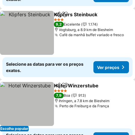
Köpfers Steinbuck
Partilhar
Adicionar aos favoritos
3 Estrelas
9,2
Excelente
1.174
Vogtsburg, a 8.9 km de Biesheim
Café da manhã buffet variado e fresco
Selecione as datas para ver os preços
Ver preços
exatos.
Hotel Winzerstube
Partilhar
Adicionar aos favoritos
4 Estrelas
7,9
Boa
913
Ihringen, a 7.8 km de Biesheim
Perto de Freiburg e da França
Escolha popular