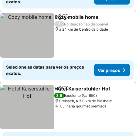
exatos.
Cozy mobile home
Partilhar
Adicionar aos favoritos
/
Pontuação não disponível
a 2.1 km de Centro da cidade
Selecione as datas para ver os preços
Ver preços
exatos.
Hotel Kaiserstühler Hof
Partilhar
Adicionar aos favoritos
8,5
Excelente
950
Breisach, a 3.0 km de Biesheim
Culinária gourmet premiada