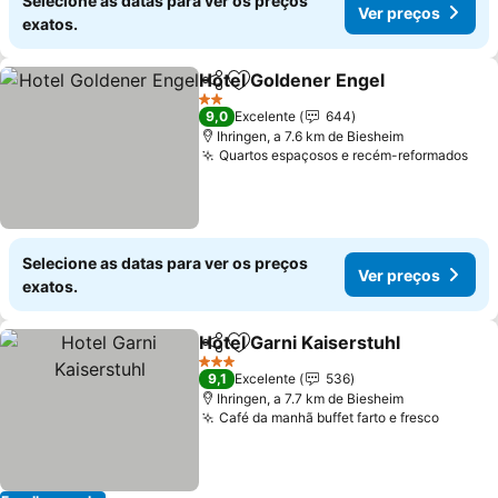
Selecione as datas para ver os preços
Ver preços
exatos.
Hotel Goldener Engel
Partilhar
Adicionar aos favoritos
2 Estrelas
9,0
Excelente
644
Ihringen, a 7.6 km de Biesheim
Quartos espaçosos e recém-reformados
Selecione as datas para ver os preços
Ver preços
exatos.
Hotel Garni Kaiserstuhl
Partilhar
Adicionar aos favoritos
3 Estrelas
9,1
Excelente
536
Ihringen, a 7.7 km de Biesheim
Café da manhã buffet farto e fresco