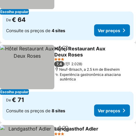
Escolha popular
€ 64
De
Consulte os preços de
4 sites
Ver preços
Hôtel Restaurant Aux
Partilhar
Adicionar aos favoritos
Deux Roses
3 Estrelas
7,4
2.028
Neuf-Brisach, a 2.5 km de Biesheim
Experiência gastronômica alsaciana
autêntica
Escolha popular
€ 71
De
Consulte os preços de
8 sites
Ver preços
Landgasthof Adler
Partilhar
Adicionar aos favoritos