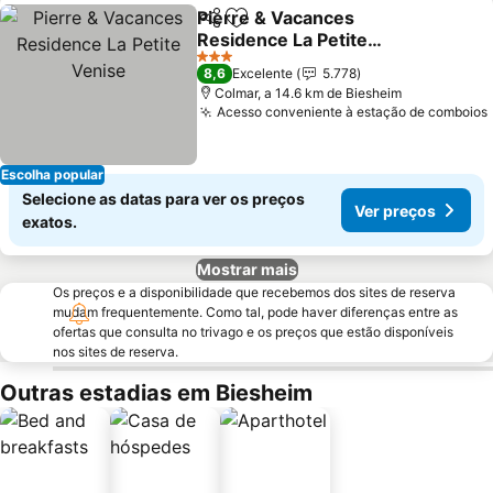
Pierre & Vacances
Partilhar
Adicionar aos favoritos
Residence La Petite
Venise
3 Estrelas
8,6
Excelente
5.778
Colmar, a 14.6 km de Biesheim
Acesso conveniente à estação de comboios
Escolha popular
Selecione as datas para ver os preços
Ver preços
exatos.
Mostrar mais
Os preços e a disponibilidade que recebemos dos sites de reserva
mudam frequentemente. Como tal, pode haver diferenças entre as
ofertas que consulta no trivago e os preços que estão disponíveis
nos sites de reserva.
Outras estadias em Biesheim