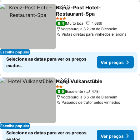
Kreuz-Post Hotel-
Partilhar
Adicionar aos favoritos
Restaurant-Spa
3 Estrelas
8,4
Muito boa
1.686
Vogtsburg, a 8.2 km de Biesheim
Vistas diretas para vinhedos e jardins
Escolha popular
Selecione as datas para ver os preços
Ver preços
exatos.
Hotel Vulkanstüble
Partilhar
Adicionar aos favoritos
2 Estrelas
8,5
Excelente
478
Vogtsburg, a 6.6 km de Biesheim
Passeios de trator pelos vinhedos
Escolha popular
Selecione as datas para ver os preços
Ver preços
exatos.