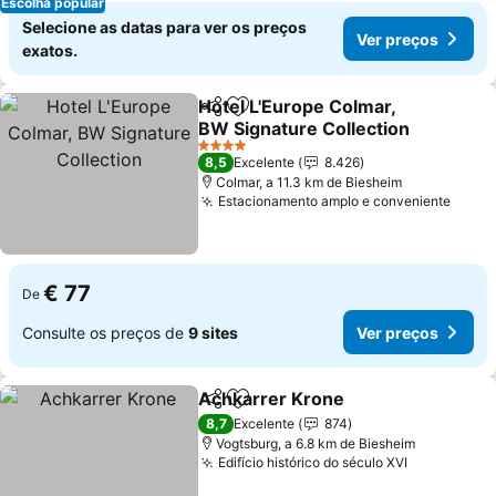
Escolha popular
Selecione as datas para ver os preços
Ver preços
exatos.
Hotel L'Europe Colmar,
Partilhar
Adicionar aos favoritos
BW Signature Collection
4 Estrelas
8,5
Excelente
8.426
Colmar, a 11.3 km de Biesheim
Estacionamento amplo e conveniente
€ 77
De
Consulte os preços de
9 sites
Ver preços
Achkarrer Krone
Partilhar
Adicionar aos favoritos
8,7
Excelente
874
Vogtsburg, a 6.8 km de Biesheim
Edifício histórico do século XVI