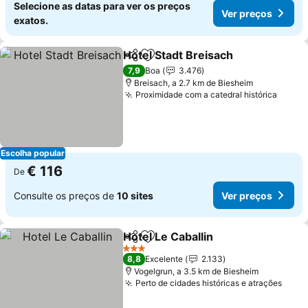
Selecione as datas para ver os preços
Ver preços
exatos.
Hotel Stadt Breisach
Partilhar
Adicionar aos favoritos
7,9
Boa
3.476
Breisach, a 2.7 km de Biesheim
Proximidade com a catedral histórica
Escolha popular
€ 116
De
Consulte os preços de
10 sites
Ver preços
Hotel Le Caballin
Partilhar
Adicionar aos favoritos
3 Estrelas
8,8
Excelente
2.133
Vogelgrun, a 3.5 km de Biesheim
Perto de cidades históricas e atrações