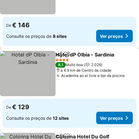
€ 146
De
Consulte os preços de
8 sites
Ver preços
Hotel dP Olbia - Sardinia
Partilhar
Adicionar aos favoritos
Ve
4 Estrelas
8,1
Muito boa
2.026
a 4.9 km de Centro da cidade
Academia ao ar livre e bar da piscina
Ver p
€ 129
De
Consulte os preços de
12 sites
Ver preços
Colonna Hotel Du Golf