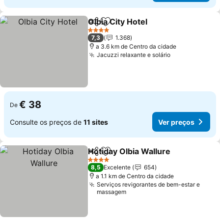
Olbia City Hotel
Partilhar
Adicionar aos favoritos
Ver preços
4 Estrelas
7,3
1.368
a 3.6 km de Centro da cidade
Jacuzzi relaxante e solário
Ver preços
€ 38
De
Consulte os preços de
11 sites
Ver preços
Hotiday Olbia Wallure
Partilhar
Adicionar aos favoritos
Ver 
4 Estrelas
8,5
Excelente
654
a 1.1 km de Centro da cidade
Serviços revigorantes de bem-estar e
massagem