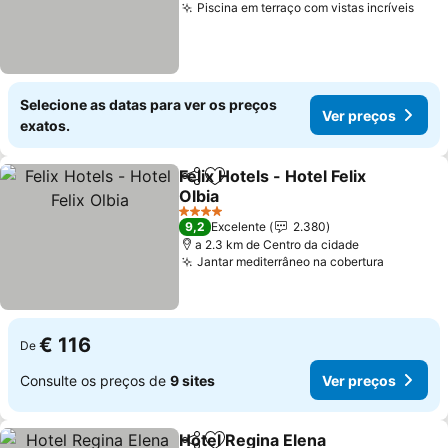
Piscina em terraço com vistas incríveis
Ver 
Selecione as datas para ver os preços
Ver preços
exatos.
Felix Hotels - Hotel Felix
Partilhar
Adicionar aos favoritos
Olbia
Ver preços
4 Estrelas
9,2
Excelente
2.380
a 2.3 km de Centro da cidade
Jantar mediterrâneo na cobertura
Ver pre
€ 116
De
Consulte os preços de
9 sites
Ver preços
Hotel Regina Elena