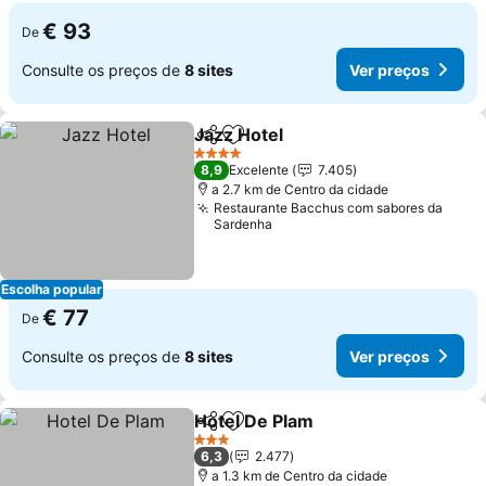
€ 93
De
Consulte os preços de
8 sites
Ver preços
Jazz Hotel
Partilhar
Adicionar aos favoritos
Ver preços
4 Estrelas
8,9
Excelente
7.405
a 2.7 km de Centro da cidade
Restaurante Bacchus com sabores da
Sardenha
Escolha popular
€ 77
De
Consulte os preços de
8 sites
Ver preços
Hotel De Plam
Partilhar
Adicionar aos favoritos
Ver preços
3 Estrelas
6,3
2.477
a 1.3 km de Centro da cidade