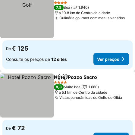
Partilhar
Adicionar aos favoritos
Ver 
4 Estrelas
7,8
Boa
1.940
a 10.8 km de Centro da cidade
Culinária gourmet com menus variados
Ver 
€ 125
De
Consulte os preços de
12 sites
Ver preços
Hotel Pozzo Sacro
Partilhar
Adicionar aos favoritos
Ver pre
4 Estrelas
8,3
Muito boa
1.660
a 5.1 km de Centro da cidade
Vistas panorâmicas do Golfo de Olbia
Ver p
€ 72
De