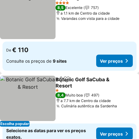
Partilhar
Adicionar aos favoritos
Ver pre
4 Estrelas
8,5
Excelente
757
a 1.1 km de Centro da cidade
Varandas com vista para a cidade
Ver pre
€ 110
De
Consulte os preços de
9 sites
Ver preços
Botanic Golf SaCuba &
Partilhar
Adicionar aos favoritos
Resort
Ver preços
1 Estrelas
8,4
Muito boa
497
a 7.7 km de Centro da cidade
Culinária autêntica da Sardenha
Ver preç
Escolha popular
Selecione as datas para ver os preços
Ver preços
exatos.