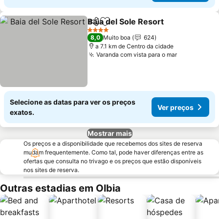
Baia del Sole Resort
Partilhar
Adicionar aos favoritos
Ver pr
4 Estrelas
8,0
Muito boa
624
a 7.1 km de Centro da cidade
Varanda com vista para o mar
Ver preços
Selecione as datas para ver os preços
Ver preços
exatos.
Mostrar mais
Os preços e a disponibilidade que recebemos dos sites de reserva
mudam frequentemente. Como tal, pode haver diferenças entre as
ofertas que consulta no trivago e os preços que estão disponíveis
nos sites de reserva.
Outras estadias em Olbia