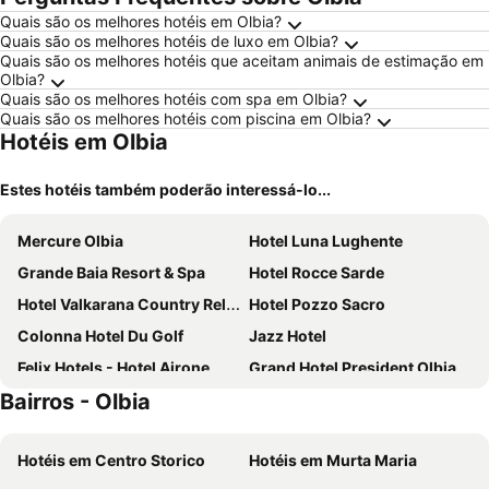
Quais são os melhores hotéis em Olbia?
Quais são os melhores hotéis de luxo em Olbia?
Quais são os melhores hotéis que aceitam animais de estimação em
Olbia?
Quais são os melhores hotéis com spa em Olbia?
Quais são os melhores hotéis com piscina em Olbia?
Hotéis em Olbia
Estes hotéis também poderão interessá-lo...
Mercure Olbia
Hotel Luna Lughente
Grande Baia Resort & Spa
Hotel Rocce Sarde
Hotel Valkarana Country Relais - Retreat Only Adults
Hotel Pozzo Sacro
Colonna Hotel Du Golf
Jazz Hotel
Felix Hotels - Hotel Airone
Grand Hotel President Olbia
Bairros - Olbia
La Corte Smeralda Resort
Olbia City Hotel
Hotel Sa Pedra
Colonna Beach Hotel
Hotéis em Centro Storico
Hotéis em Murta Maria
Hotel Regina Elena
Hotel dP Olbia - Sardinia