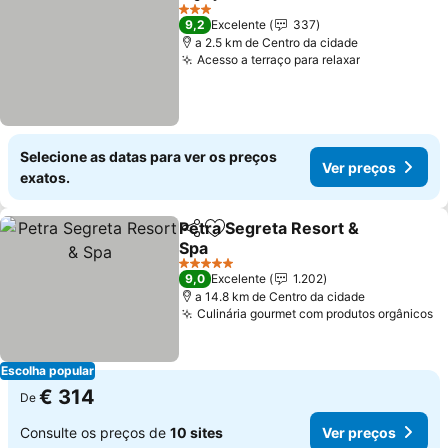
Partilhar
Adicionar aos favoritos
Ver preços
3 Estrelas
9,2
Excelente
337
a 2.5 km de Centro da cidade
Acesso a terraço para relaxar
Ver preços
Selecione as datas para ver os preços
Ver preços
exatos.
Petra Segreta Resort &
Partilhar
Adicionar aos favoritos
Spa
Ver preços
5 Estrelas
9,0
Excelente
1.202
a 14.8 km de Centro da cidade
Culinária gourmet com produtos orgânicos
V
Escolha popular
€ 314
De
Consulte os preços de
10 sites
Ver preços