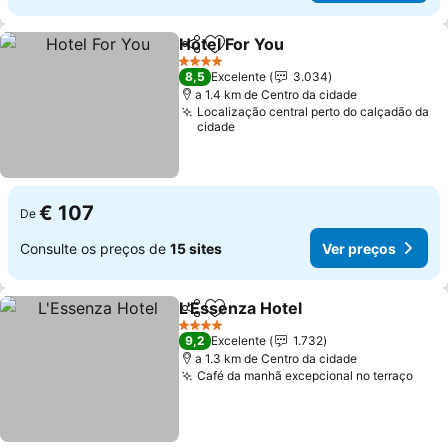
Hotel For You
Partilhar
Adicionar aos favoritos
Ver preços
4 Estrelas
8,5
Excelente
3.034
a 1.4 km de Centro da cidade
Localização central perto do calçadão da
cidade
€ 107
De
Consulte os preços de
15 sites
Ver preços
L'Essenza Hotel
Partilhar
Adicionar aos favoritos
Ver preços
4 Estrelas
9,2
Excelente
1.732
a 1.3 km de Centro da cidade
Café da manhã excepcional no terraço
Ver 