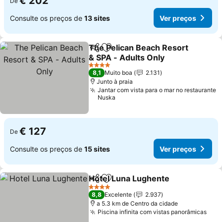
€ 202
De
Consulte os preços de
13 sites
Ver preços
The Pelican Beach Resort
Partilhar
Adicionar aos favoritos
& SPA - Adults Only
Ver preços
4 Estrelas
8,1
Muito boa
2.131
Junto à praia
Jantar com vista para o mar no restaurante
Nuska
€ 127
De
Consulte os preços de
15 sites
Ver preços
Hotel Luna Lughente
Partilhar
Adicionar aos favoritos
Ver p
4 Estrelas
8,8
Excelente
2.937
a 5.3 km de Centro da cidade
Piscina infinita com vistas panorâmicas
Ver