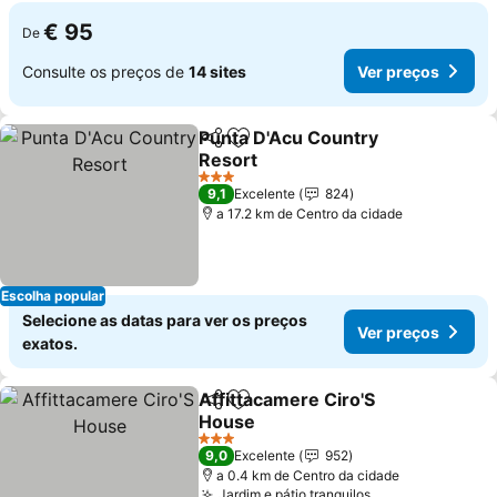
€ 95
De
Consulte os preços de
14 sites
Ver preços
Punta D'Acu Country
Partilhar
Adicionar aos favoritos
Resort
Ver preços
3 Estrelas
9,1
Excelente
824
a 17.2 km de Centro da cidade
Escolha popular
Selecione as datas para ver os preços
Ver preços
exatos.
Affittacamere Ciro'S
Partilhar
Adicionar aos favoritos
House
Ver preços
3 Estrelas
9,0
Excelente
952
a 0.4 km de Centro da cidade
Jardim e pátio tranquilos