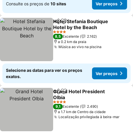
Consulte os preços de
10 sites
Ver preços
Hotel Stefania Boutique
Partilhar
Adicionar aos favoritos
Hotel by the Beach
Ver preços
4 Estrelas
8,5
Excelente
2.162
a 0.2 km da praia
Música ao vivo na piscina
Ver preços
Selecione as datas para ver os preços
Ver preços
exatos.
Grand Hotel President
Partilhar
Adicionar aos favoritos
Olbia
Ver preços
4 Estrelas
9,1
Excelente
2.490
a 1.7 km de Centro da cidade
Localização privilegiada à beira-mar
Ver p