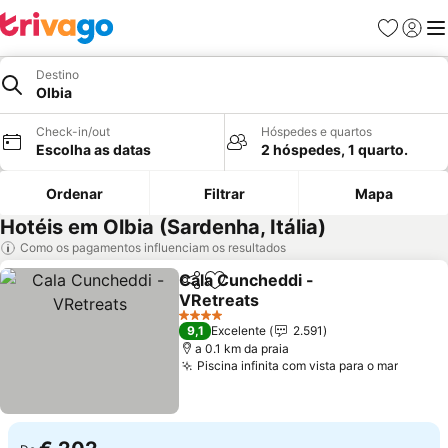
Favoritos
Iniciar
Me
Destino
Olbia
Check-in/out
Hóspedes e quartos
Escolha as datas
2 hóspedes, 1 quarto.
Ordenar
Filtrar
Mapa
Hotéis em Olbia (Sardenha, Itália)
Como os pagamentos influenciam os resultados
Cala Cuncheddi -
Partilhar
Adicionar aos favoritos
VRetreats
Ver preços
4 Estrelas
9,1
Excelente
2.591
a 0.1 km da praia
Piscina infinita com vista para o mar
Ver pr