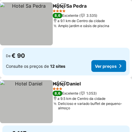
Hotel Sa Pedra
Partilhar
Adicionar aos favoritos
Ver preços
4 Estrelas
8,6
Excelente
3.535
a 9.1 km de Centro da cidade
Amplo jardim e oásis de piscina
Ver preço
€ 90
De
Consulte os preços de
12 sites
Ver preços
Hotel Daniel
Partilhar
Adicionar aos favoritos
Ver preços
3 Estrelas
8,6
Excelente
1.053
a 9.5 km de Centro da cidade
Delicioso e variado buffet de pequeno-
almoço