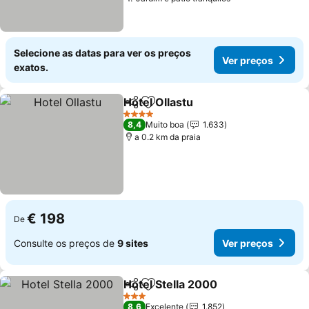
Ver preços
Selecione as datas para ver os preços
Ver preços
exatos.
Hotel Ollastu
Partilhar
Adicionar aos favoritos
Ver preços
4 Estrelas
8,4
Muito boa
1.633
a 0.2 km da praia
€ 198
De
Consulte os preços de
9 sites
Ver preços
Hotel Stella 2000
Partilhar
Adicionar aos favoritos
Ver preç
3 Estrelas
8,6
Excelente
1.852