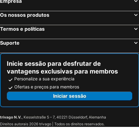
Empresa
Veneza, Veneto Hotéis
Florença, Toscana Hotéis
Os nossos produtos
Nápoles, Campanha Hotéis
Bolonha, Emília-Romanha Hotéis
Palermo, Sicília Hotéis
Verona, Veneto Hotéis
Termos e políticas
Cagliari, Sardenha Hotéis
Suporte
Inicie sessão para desfrutar de
vantagens exclusivas para membros
Personalize a sua experiência
Ofertas e preços para membros
Iniciar sessão
trivago N.V.
, Kesselstraße 5 – 7, 40221 Düsseldorf, Alemanha
Direitos autorais 2026 trivago | Todos os direitos reservados.