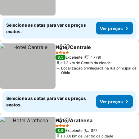
Selecione as datas para ver os preços
Ver preços
exatos.
Hotel Centrale
Partilhar
Adicionar aos favoritos
Ver preços
4 Estrelas
8,5
Excelente
1.779
a 1.3 km de Centro da cidade
Localização privilegiada na rua principal de
Olbia
Selecione as datas para ver os preços
Ver preços
exatos.
Hotel Arathena
Partilhar
Adicionar aos favoritos
Ver preços
4 Estrelas
8,9
Excelente
877
a 13.6 km de Centro da cidade