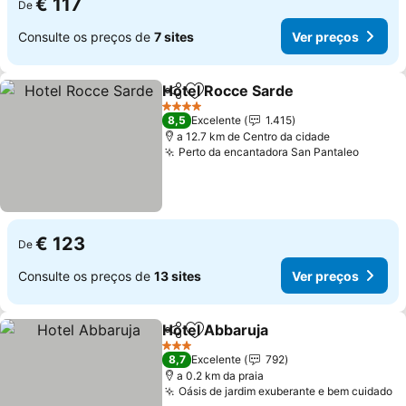
€ 117
De
Consulte os preços de
7 sites
Ver preços
Hotel Rocce Sarde
Partilhar
Adicionar aos favoritos
Ver pre
4 Estrelas
8,5
Excelente
1.415
a 12.7 km de Centro da cidade
Perto da encantadora San Pantaleo
Ver pr
€ 123
De
Consulte os preços de
13 sites
Ver preços
Hotel Abbaruja
Partilhar
Adicionar aos favoritos
Ver preços
3 Estrelas
8,7
Excelente
792
a 0.2 km da praia
Oásis de jardim exuberante e bem cuidado
V