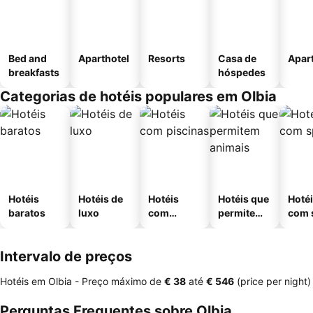
Bed and
Aparthotel
Resorts
Casa de
Apar
breakfasts
hóspedes
Categorias de hotéis populares em Olbia
Hotéis
Hotéis de
Hotéis
Hotéis que
Hoté
baratos
luxo
com
permitem
com 
piscinas
animais
Intervalo de preços
Hotéis em Olbia -
Preço máximo
de
‎€ 38
até
‎€ 546
(price per night)
Perguntas Frequentes sobre Olbia