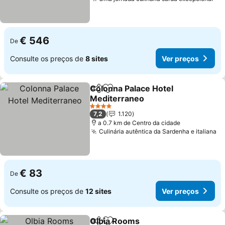
Ver
€ 546
De
Consulte os preços de
8 sites
Ver preços
Colonna Palace Hotel
Partilhar
Adicionar aos favoritos
Mediterraneo
Ver preços
4 Estrelas
7,2
1.120
a 0.7 km de Centro da cidade
Culinária autêntica da Sardenha e italiana
Ve
€ 83
De
Consulte os preços de
12 sites
Ver preços
Olbia Rooms