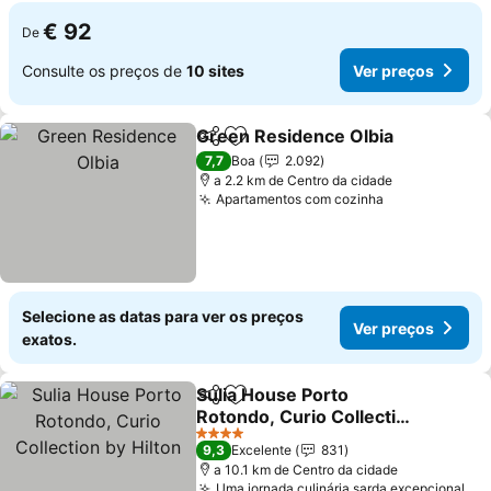
€ 92
De
Consulte os preços de
10 sites
Ver preços
Green Residence Olbia
Partilhar
Adicionar aos favoritos
Ver
7,7
Boa
2.092
a 2.2 km de Centro da cidade
Apartamentos com cozinha
Ver preços
Selecione as datas para ver os preços
Ver preços
exatos.
Sulia House Porto
Partilhar
Adicionar aos favoritos
Rotondo, Curio Collection
by Hilton
Ver preços
4 Estrelas
9,3
Excelente
831
a 10.1 km de Centro da cidade
Uma jornada culinária sarda excepcional