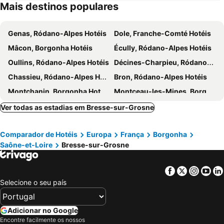
Mais destinos populares
Genas, Ródano-Alpes Hotéis
Dole, Franche-Comté Hotéis
Mâcon, Borgonha Hotéis
Écully, Ródano-Alpes Hotéis
Oullins, Ródano-Alpes Hotéis
Décines-Charpieu, Ródano-Alpes Hotéis
Chassieu, Ródano-Alpes Hotéis
Bron, Ródano-Alpes Hotéis
Montchanin, Borgonha Hotéis
Montceau-les-Mines, Borgonha Hotéis
Lons-le-Saunier, Franche-Comté Hotéis
Longvic, Borgonha Hotéis
Ver todas as estadias em Bresse-sur-Grosne
Saint-Rémy, Borgonha Hotéis
Nuits-Saint-Georges, Borgonha Hotéis
Comparador de Hotéis
Europa
França
Borgonha
Villefranche-sur-Saône, Ródano-Alpes Hotéis
Marsannay-la-Côte, Borgonha Hotéis
Saône-et-Loire
Bresse-sur-Grosne
Caluire-et-Cuire, Ródano-Alpes Hotéis
Meyzieu, Ródano-Alpes Hotéis
Beynost, Ródano-Alpes Hotéis
Paray-le-Monial, Borgonha Hotéis
Facebook
Twitter
Insta
Yo
Dijon, Borgonha Hotéis
Malafretaz, Ródano-Alpes Hotéis
Selecione o seu país
Chalon-sur-Saône, Borgonha Hotéis
Beaune, Borgonha Hotéis
Avermes, Auvergne Hotéis
Nevers, Borgonha Hotéis
Adicionar no Google
Encontre facilmente os nossos
Paris, França Hotéis
Nice, Provença-Alpes-Costa Azul Hotéis