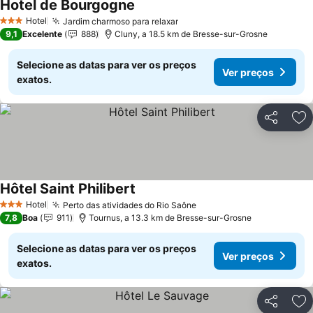
Hotel de Bourgogne
Hotel
Jardim charmoso para relaxar
3 Estrelas
9,1
Excelente
888
Cluny, a 18.5 km de Bresse-sur-Grosne
Selecione as datas para ver os preços
Ver preços
exatos.
Partilhar
Ad
Hôtel Saint Philibert
Hotel
Perto das atividades do Rio Saône
3 Estrelas
7,8
Boa
911
Tournus, a 13.3 km de Bresse-sur-Grosne
Selecione as datas para ver os preços
Ver preços
exatos.
Partilhar
Ad