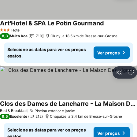
Art'Hotel & SPA Le Potin Gourmand
Hotel
3 Estrelas
8,3
Muito boa
710
Cluny, a 18.5 km de Bresse-sur-Grosne
Selecione as datas para ver os preços
Ver preços
exatos.
Partilhar
Ad
Clos des Dames de Lancharre - La Maison Des Vignes
Bed & Breakfast
Piscina exterior e jardim
9,5
Excelente
212
Chapaize, a 3.4 km de Bresse-sur-Grosne
Selecione as datas para ver os preços
Ver preços
exatos.