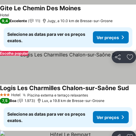
Gite Le Chemin Des Moines
Hotel
9,4
Excelente
11
Jugy, a 10.0 km de Bresse-sur-Grosne
Selecione as datas para ver os preços
Ver preços
exatos.
Escolha popular
Partilhar
Ad
Logis Les Charmilles Chalon-sur-Saône Sud
Hotel
Piscina externa e terraço relaxantes
3 Estrelas
7,5
Boa
1.973
Lux, a 19.8 km de Bresse-sur-Grosne
Selecione as datas para ver os preços
Ver preços
exatos.