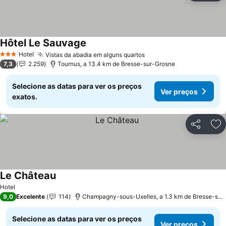
Hôtel Le Sauvage
Hotel
Vistas da abadia em alguns quartos
3 Estrelas
7,3
2.259
Tournus, a 13.4 km de Bresse-sur-Grosne
Selecione as datas para ver os preços
Ver preços
exatos.
Partilhar
Ad
Le Château
Hotel
9,0
Excelente
114
Champagny-sous-Uxelles, a 1.3 km de Bresse-sur-Grosne
Selecione as datas para ver os preços
Ver preços