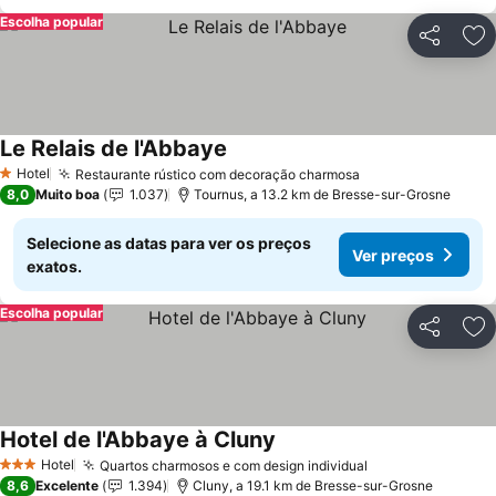
Escolha popular
Partilhar
Ad
Le Relais de l'Abbaye
Hotel
Restaurante rústico com decoração charmosa
1 Estrelas
8,0
Muito boa
1.037
Tournus, a 13.2 km de Bresse-sur-Grosne
Selecione as datas para ver os preços
Ver preços
exatos.
Escolha popular
Partilhar
Ad
Hotel de l'Abbaye à Cluny
Hotel
Quartos charmosos e com design individual
3 Estrelas
8,6
Excelente
1.394
Cluny, a 19.1 km de Bresse-sur-Grosne