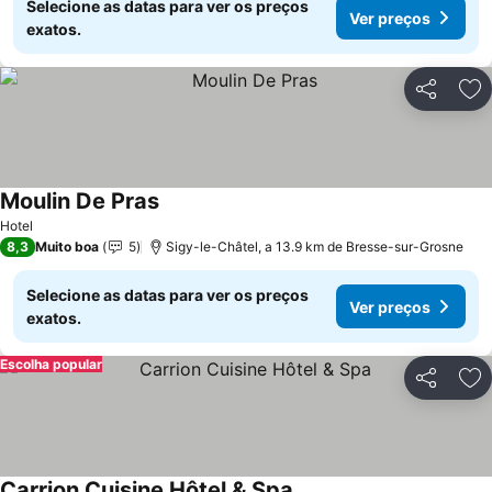
Selecione as datas para ver os preços
Ver preços
exatos.
Partilhar
Ad
Moulin De Pras
Hotel
8,3
Muito boa
5
Sigy-le-Châtel, a 13.9 km de Bresse-sur-Grosne
Selecione as datas para ver os preços
Ver preços
exatos.
Escolha popular
Partilhar
Ad
Carrion Cuisine Hôtel & Spa