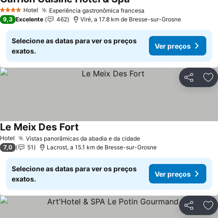
Hotel
Experiência gastronômica francesa
4 Estrelas
9,3
Excelente
462
Viré, a 17.8 km de Bresse-sur-Grosne
Selecione as datas para ver os preços
Ver preços
exatos.
Partilhar
Ad
Le Meix Des Fort
Hotel
Vistas panorâmicas da abadia e da cidade
7,0
51
Lacrost, a 15.1 km de Bresse-sur-Grosne
Selecione as datas para ver os preços
Ver preços
exatos.
Partilhar
Ad