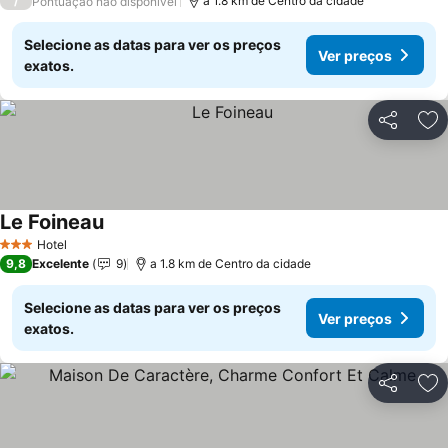
/
a 1.8 km de Centro da cidade
Pontuação não disponível
Selecione as datas para ver os preços
Ver preços
exatos.
Partilhar
Ad
Le Foineau
Hotel
3 Estrelas
9,8
Excelente
9
a 1.8 km de Centro da cidade
Selecione as datas para ver os preços
Ver preços
exatos.
Partilhar
Ad