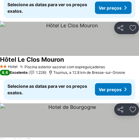
Selecione as datas para ver os preços
Ver preços
exatos.
Partilhar
Ad
Hôtel Le Clos Mouron
Hotel
Piscina exterior sazonal com espreguiçadeiras
2 Estrelas
8,6
Excelente
1.226
Tournus, a 12.8 km de Bresse-sur-Grosne
Selecione as datas para ver os preços
Ver preços
exatos.
Partilhar
Ad