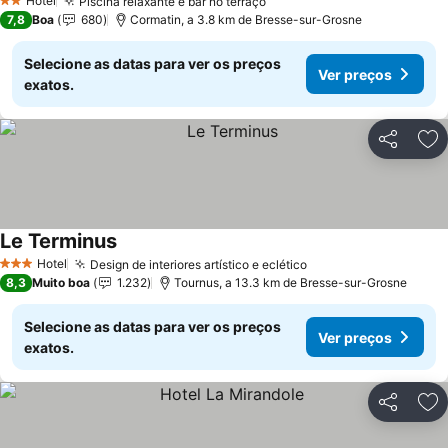
Hotel
Piscina relaxante e bar no terraço
2 Estrelas
7,8
Boa
680
Cormatin, a 3.8 km de Bresse-sur-Grosne
Selecione as datas para ver os preços
Ver preços
exatos.
Partilhar
Ad
Le Terminus
Hotel
Design de interiores artístico e eclético
3 Estrelas
8,3
Muito boa
1.232
Tournus, a 13.3 km de Bresse-sur-Grosne
Selecione as datas para ver os preços
Ver preços
exatos.
Partilhar
Ad