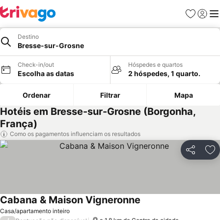
Favoritos
Iniciar
Me
Destino
Bresse-sur-Grosne
Check-in/out
Hóspedes e quartos
Escolha as datas
2 hóspedes, 1 quarto.
Ordenar
Filtrar
Mapa
Hotéis em Bresse-sur-Grosne (Borgonha,
França)
Como os pagamentos influenciam os resultados
Partilhar
Ad
Cabana & Maison Vigneronne
Casa/apartamento inteiro