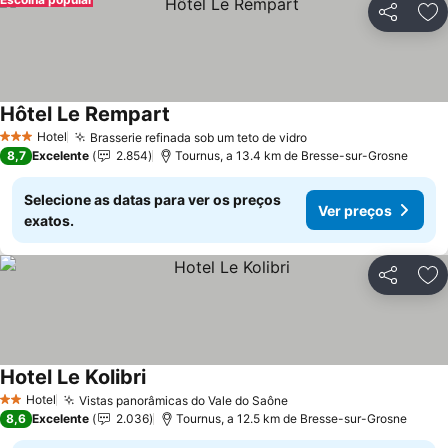
Partilhar
Ad
Hôtel Le Rempart
Hotel
Brasserie refinada sob um teto de vidro
3 Estrelas
8,7
Excelente
2.854
Tournus, a 13.4 km de Bresse-sur-Grosne
Selecione as datas para ver os preços
Ver preços
exatos.
Partilhar
Ad
Hotel Le Kolibri
Hotel
Vistas panorâmicas do Vale do Saône
2 Estrelas
8,6
Excelente
2.036
Tournus, a 12.5 km de Bresse-sur-Grosne