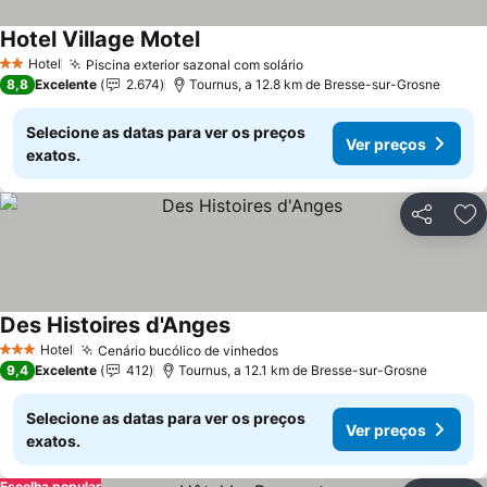
Hotel Village Motel
Hotel
Piscina exterior sazonal com solário
2 Estrelas
8,8
Excelente
2.674
Tournus, a 12.8 km de Bresse-sur-Grosne
Selecione as datas para ver os preços
Ver preços
exatos.
Partilhar
Ad
Des Histoires d'Anges
Hotel
Cenário bucólico de vinhedos
3 Estrelas
9,4
Excelente
412
Tournus, a 12.1 km de Bresse-sur-Grosne
Selecione as datas para ver os preços
Ver preços
exatos.
Escolha popular