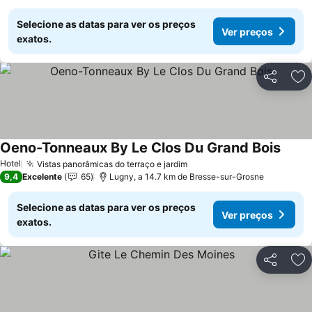
Selecione as datas para ver os preços
Ver preços
exatos.
Partilhar
Ad
Oeno-Tonneaux By Le Clos Du Grand Bois
Hotel
Vistas panorâmicas do terraço e jardim
9,4
Excelente
65
Lugny, a 14.7 km de Bresse-sur-Grosne
Selecione as datas para ver os preços
Ver preços
exatos.
Partilhar
Ad