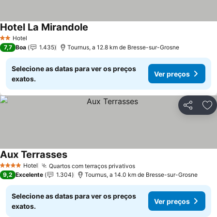
Hotel La Mirandole
Hotel
2 Estrelas
7,7
Boa
1.435
Tournus, a 12.8 km de Bresse-sur-Grosne
Selecione as datas para ver os preços
Ver preços
exatos.
Partilhar
Ad
Aux Terrasses
Hotel
Quartos com terraços privativos
4 Estrelas
9,2
Excelente
1.304
Tournus, a 14.0 km de Bresse-sur-Grosne
Selecione as datas para ver os preços
Ver preços
exatos.