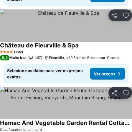
Partilhar
Ad
Château de Fleurville & Spa
Hotel
4 Estrelas
8,4
Muito boa
467
Fleurville, a 19.8 km de Bresse-sur-Grosne
Selecione as datas para ver os preços
Ver preços
exatos.
Partilhar
Ad
Hamac And Vegetable Garden Rental Cottage And Guest Room: Fishing, Vineyards, Mountain Biking, Hiking
Casa/apartamento inteiro