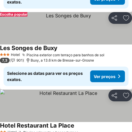
exatos.
Escolha popular
Partilhar
Ad
Les Songes de Buxy
Hotel
Piscina exterior com terraço para banhos de sol
3 Estrelas
7,3
901
Buxy, a 13.6 km de Bresse-sur-Grosne
Selecione as datas para ver os preços
Ver preços
exatos.
Partilhar
Ad
Hotel Restaurant La Place