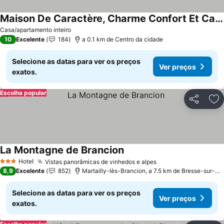
Maison De Caractère, Charme Confort Et Calme
Casa/apartamento inteiro
10
Excelente
184
a 0.1 km de Centro da cidade
Selecione as datas para ver os preços
Ver preços
exatos.
Escolha popular
Partilhar
Ad
La Montagne de Brancion
Hotel
Vistas panorâmicas de vinhedos e alpes
3 Estrelas
8,9
Excelente
852
Martailly-lès-Brancion, a 7.5 km de Bresse-sur-Grosne
Selecione as datas para ver os preços
Ver preços
exatos.