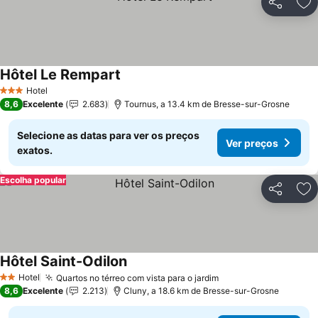
Partilhar
Ad
Hôtel Le Rempart
Hotel
3 Estrelas
8,6
Excelente
2.683
Tournus, a 13.4 km de Bresse-sur-Grosne
Selecione as datas para ver os preços
Ver preços
exatos.
Escolha popular
Partilhar
Ad
Hôtel Saint-Odilon
Hotel
Quartos no térreo com vista para o jardim
2 Estrelas
8,6
Excelente
2.213
Cluny, a 18.6 km de Bresse-sur-Grosne