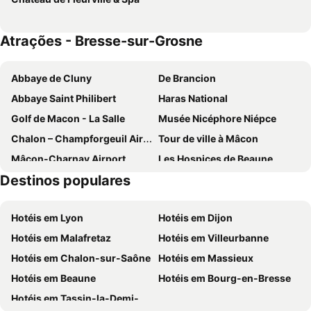
Atrações - Bresse-sur-Grosne
Abbaye de Cluny
De Brancion
Abbaye Saint Philibert
Haras National
Golf de Macon - La Salle
Musée Nicéphore Niépce
Chalon – Champforgeuil Airport
Tour de ville à Mâcon
Mâcon-Charnay Airport
Les Hospices de Beaune
Destinos populares
Historic Old Town
Caves Patriarche Père & Fils
Escapades guidées dans la ville
Basilique du Sacré Coeur
Hotéis em Lyon
Hotéis em Dijon
Hotéis em Malafretaz
Hotéis em Villeurbanne
Hotéis em Chalon-sur-Saône
Hotéis em Massieux
Hotéis em Beaune
Hotéis em Bourg-en-Bresse
Hotéis em Tassin-la-Demi-Lune