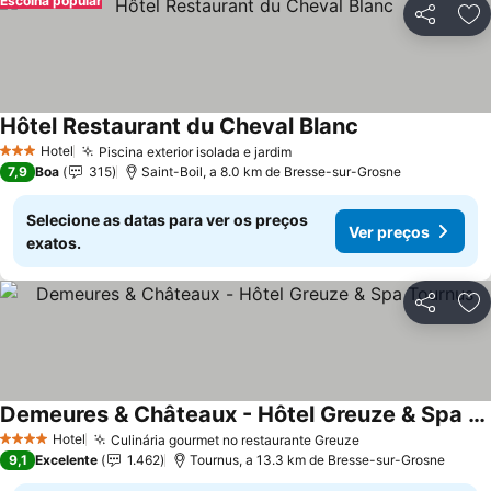
Escolha popular
Partilhar
Ad
Hôtel Restaurant du Cheval Blanc
Hotel
Piscina exterior isolada e jardim
3 Estrelas
7,9
Boa
315
Saint-Boil, a 8.0 km de Bresse-sur-Grosne
Selecione as datas para ver os preços
Ver preços
exatos.
Partilhar
Ad
Demeures & Châteaux - Hôtel Greuze & Spa Tournus
Hotel
Culinária gourmet no restaurante Greuze
4 Estrelas
9,1
Excelente
1.462
Tournus, a 13.3 km de Bresse-sur-Grosne