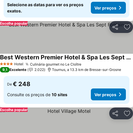
Selecione as datas para ver os preços
Ver preços
exatos.
Escolha popular
Partilhar
Ad
Best Western Premier Hotel & Spa Les Sept Fontaines
Hotel
Culinária gourmet no Le Cloître
4 Estrelas
9,1
Excelente
2.022
Tournus, a 13.3 km de Bresse-sur-Grosne
€ 248
De
Consulte os preços de
10 sites
Ver preços
Escolha popular
Partilhar
Ad