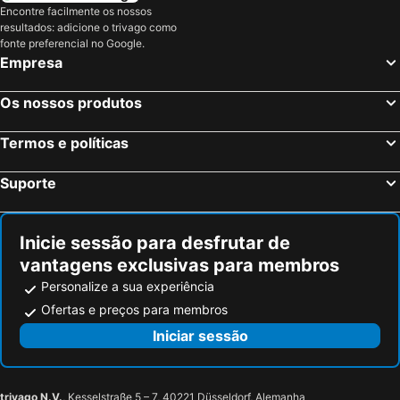
Encontre facilmente os nossos
Aix-les-Bains, Ródano-Alpes Hotéis
Méribel, Ródano-Alpes Hotéis
resultados: adicione o trivago como
Les Deux Alpes, Ródano-Alpes Hotéis
Paris, França Hotéis
fonte preferencial no Google.
Empresa
Nice, Provença-Alpes-Costa Azul Hotéis
Coupvray, França Hotéis
Estrasburgo, Alsácia Hotéis
Bordéus, Aquitânia Hotéis
Os nossos produtos
Montévrain, França Hotéis
Serris, França Hotéis
Termos e políticas
Colmar, Alsácia Hotéis
Magny le Hongre, França Hotéis
Suporte
Inicie sessão para desfrutar de
vantagens exclusivas para membros
Personalize a sua experiência
Ofertas e preços para membros
Iniciar sessão
trivago N.V.
, Kesselstraße 5 – 7, 40221 Düsseldorf, Alemanha