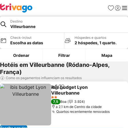
Favoritos
Iniciar
Me
Destino
Villeurbanne
Check-in/out
Hóspedes e quartos
Escolha as datas
2 hóspedes, 1 quarto.
Ordenar
Filtrar
Mapa
Hotéis em Villeurbanne (Ródano-Alpes,
França)
Como os pagamentos influenciam os resultados
ibis budget Lyon
Partilhar
Adicionar aos favoritos
Villeurbanne
2 Estrelas
7,5
Boa
3.924
a 2.1 km de Centro da cidade
Quartos recentemente renovados
Escolha popular