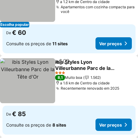
a 1.2 km de Centro da cidade
Apartamentos com cozinha compacta para
você
Escolha popular
€ 60
De
Consulte os preços de
11 sites
Ver preços
ibis Styles Lyon
Partilhar
Adicionar aos favoritos
Villeurbanne Parc de la
Tête d'Or
3 Estrelas
8,1
Muito boa
1.562
a 1.6 km de Centro da cidade
Recentemente renovado em 2025
€ 85
De
Consulte os preços de
8 sites
Ver preços