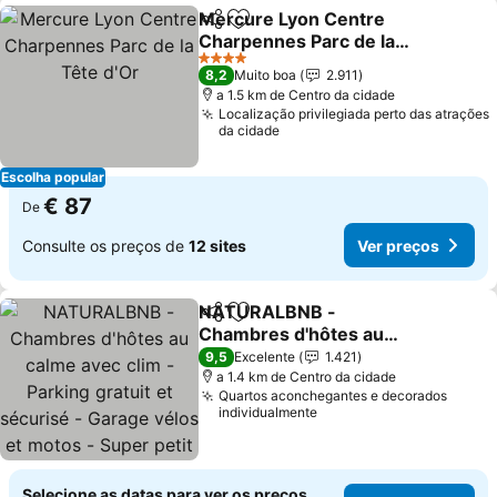
Mercure Lyon Centre
Partilhar
Adicionar aos favoritos
Charpennes Parc de la
Tête d'Or
4 Estrelas
8,2
Muito boa
2.911
a 1.5 km de Centro da cidade
Localização privilegiada perto das atrações
da cidade
Escolha popular
€ 87
De
Consulte os preços de
12 sites
Ver preços
NATURALBNB -
Partilhar
Adicionar aos favoritos
Chambres d'hôtes au
calme avec clim - Parking
9,5
Excelente
1.421
gratuit et sécurisé -
a 1.4 km de Centro da cidade
Quartos aconchegantes e decorados
Garage vélos et motos -
individualmente
Super petit déjeuner fait
maison !
Selecione as datas para ver os preços