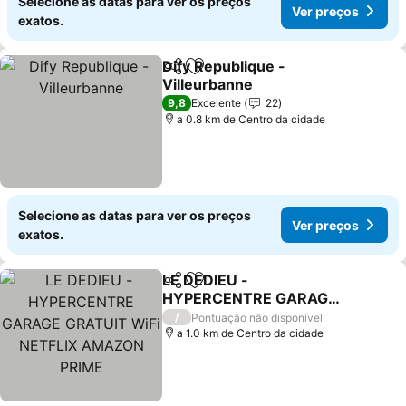
Selecione as datas para ver os preços
Ver preços
exatos.
Dify Republique -
Partilhar
Adicionar aos favoritos
Villeurbanne
9,8
Excelente
22
a 0.8 km de Centro da cidade
Selecione as datas para ver os preços
Ver preços
exatos.
LE DEDIEU -
Partilhar
Adicionar aos favoritos
HYPERCENTRE GARAGE
GRATUIT WiFi NETFLIX
/
Pontuação não disponível
AMAZON PRIME
a 1.0 km de Centro da cidade