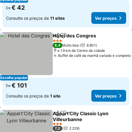
€ 42
De
Consulte os preços de
11 sites
Ver preços
Hotel des Congres
Partilhar
Adicionar aos favoritos
3 Estrelas
8,4
Muito boa
8.801
a 1.9 km de Centro da cidade
Buffet de café da manhã variado e completo
Escolha popular
€ 101
De
Consulte os preços de
1 site
Ver preços
Appart'City Classic Lyon
Partilhar
Adicionar aos favoritos
Villeurbanne
3 Estrelas
7,2
2.229