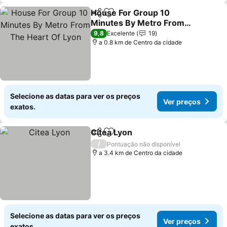
House For Group 10
Partilhar
Adicionar aos favoritos
Minutes By Metro From
The Heart Of Lyon
9,8
Excelente
19
a 0.8 km de Centro da cidade
Selecione as datas para ver os preços
Ver preços
exatos.
Citea Lyon
Partilhar
Adicionar aos favoritos
/
Pontuação não disponível
a 3.4 km de Centro da cidade
Selecione as datas para ver os preços
Ver preços
exatos.