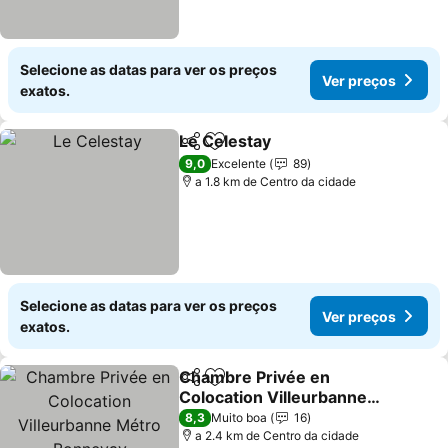
Selecione as datas para ver os preços
Ver preços
exatos.
Le Celestay
Partilhar
Adicionar aos favoritos
9,0
Excelente
89
a 1.8 km de Centro da cidade
Selecione as datas para ver os preços
Ver preços
exatos.
Chambre Privée en
Partilhar
Adicionar aos favoritos
Colocation Villeurbanne
Métro Bonnevay
8,3
Muito boa
16
a 2.4 km de Centro da cidade