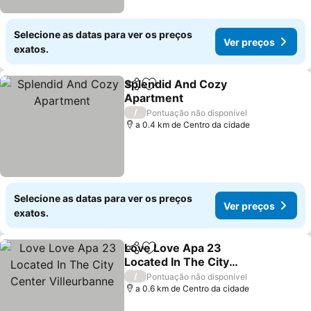
Selecione as datas para ver os preços
Ver preços
exatos.
Splendid And Cozy
Partilhar
Adicionar aos favoritos
Apartment
/
Pontuação não disponível
a 0.4 km de Centro da cidade
Selecione as datas para ver os preços
Ver preços
exatos.
Love Love Apa 23
Partilhar
Adicionar aos favoritos
Located In The City
Center Villeurbanne
/
Pontuação não disponível
a 0.6 km de Centro da cidade