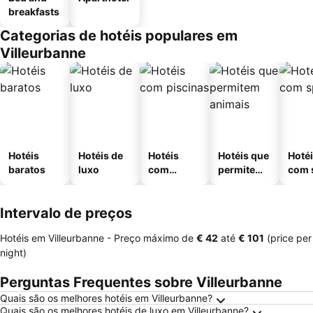
breakfasts
Categorias de hotéis populares em
Villeurbanne
Hotéis
Hotéis de
Hotéis
Hotéis que
Hoté
baratos
luxo
com
permitem
com 
piscinas
animais
Intervalo de preços
Hotéis em Villeurbanne -
Preço máximo
de
‎€ 42
até
‎€ 101
(price per
night)
Perguntas Frequentes sobre Villeurbanne
Quais são os melhores hotéis em Villeurbanne?
Quais são os melhores hotéis de luxo em Villeurbanne?