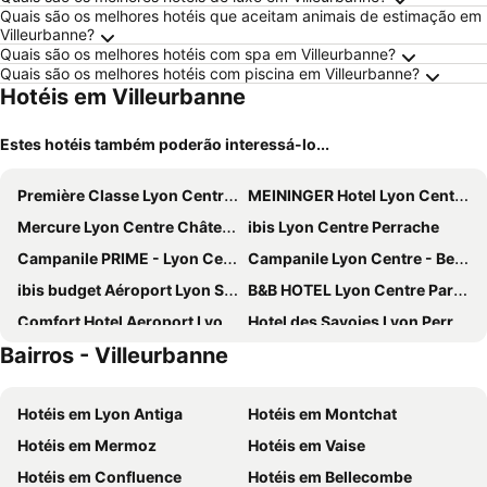
Quais são os melhores hotéis que aceitam animais de estimação em
Villeurbanne?
Quais são os melhores hotéis com spa em Villeurbanne?
Quais são os melhores hotéis com piscina em Villeurbanne?
Hotéis em Villeurbanne
Estes hotéis também poderão interessá-lo...
Première Classe Lyon Centre Gare Part Dieu
MEININGER Hotel Lyon Centre Berthelot
Mercure Lyon Centre Château Perrache
ibis Lyon Centre Perrache
Campanile PRIME - Lyon Centre Gare Part Dieu
Campanile Lyon Centre - Berges du Rhône
ibis budget Aéroport Lyon Saint Exupéry
B&B HOTEL Lyon Centre Part-Dieu Gambetta
Comfort Hotel Aeroport Lyon St Exupery
Hotel des Savoies Lyon Perrache
Bairros - Villeurbanne
Novotel Lyon Gerland Musée des Confluences
ibis budget Lyon Gerland
Campanile PRIME - Lyon Centre - Gare Perrache
ibis budget Lyon Confluence
Hotéis em Lyon Antiga
Hotéis em Montchat
Novotel Lyon Centre Confluence Bord de Saone
Hôtel Mercure Lyon Centre Plaza République
Hotéis em Mermoz
Hotéis em Vaise
Pilo Lyon
Hôtel Charlemagne by Happyculture
Hotéis em Confluence
Hotéis em Bellecombe
Lyon Marriott Hotel Cité Internationale
Hôtel Mercure Lyon Centre Beaux Arts