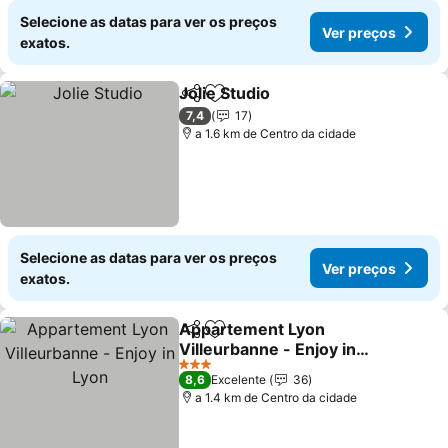
Selecione as datas para ver os preços
Ver preços
exatos.
Jolie Studio
Partilhar
Adicionar aos favoritos
7,4
17
a 1.6 km de Centro da cidade
Selecione as datas para ver os preços
Ver preços
exatos.
Appartement Lyon
Partilhar
Adicionar aos favoritos
Villeurbanne - Enjoy in
Lyon
3 Estrelas
8,6
Excelente
36
a 1.4 km de Centro da cidade