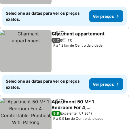
Selecione as datas para ver os preços
Ver preços
exatos.
Charmant appartement
Partilhar
Adicionar aos favoritos
6,2
11
a 1.2 km de Centro da cidade
Selecione as datas para ver os preços
Ver preços
exatos.
Apartment 50 M² 1
Partilhar
Adicionar aos favoritos
Bedroom For 4,
Comfortable, Practical,
9,8
Excelente
264
Wifi, Parking
a 0.9 km de Centro da cidade