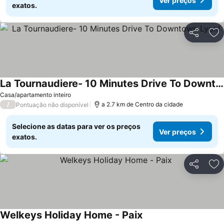
Ver preços
exatos.
Partilhar
Ad
La Tournaudiere- 10 Minutes Drive To Downtown Lyon!
Casa/apartamento inteiro
/
a 2.7 km de Centro da cidade
Pontuação não disponível
Selecione as datas para ver os preços
Ver preços
exatos.
Partilhar
Ad
Welkeys Holiday Home - Paix