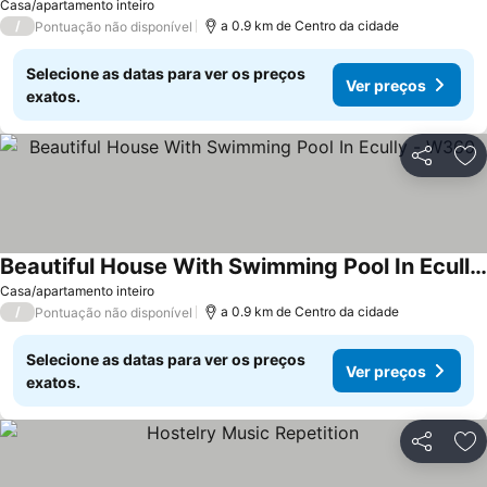
Casa/apartamento inteiro
/
a 0.9 km de Centro da cidade
Pontuação não disponível
Selecione as datas para ver os preços
Ver preços
exatos.
Partilhar
Ad
Beautiful House With Swimming Pool In Ecully - W360
Casa/apartamento inteiro
/
a 0.9 km de Centro da cidade
Pontuação não disponível
Selecione as datas para ver os preços
Ver preços
exatos.
Partilhar
Ad