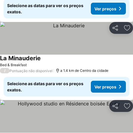
Selecione as datas para ver os preços
Ver preços
exatos.
Partilhar
Ad
La Minauderie
Bed & Breakfast
/
a 1.4 km de Centro da cidade
Pontuação não disponível
Selecione as datas para ver os preços
Ver preços
exatos.
Partilhar
Ad