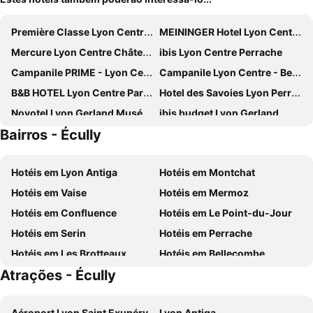
Première Classe Lyon Centre Gare Part Dieu
MEININGER Hotel Lyon Centre Berthelot
Mercure Lyon Centre Château Perrache
ibis Lyon Centre Perrache
Campanile PRIME - Lyon Centre Gare Part Dieu
Campanile Lyon Centre - Berges du Rhône
B&B HOTEL Lyon Centre Part-Dieu Gambetta
Hotel des Savoies Lyon Perrache
Novotel Lyon Gerland Musée des Confluences
ibis budget Lyon Gerland
Bairros - Écully
Campanile PRIME - Lyon Centre - Gare Perrache
ibis budget Lyon Confluence
Novotel Lyon Centre Confluence Bord de Saone
Pilo Lyon
Hotéis em Lyon Antiga
Hotéis em Montchat
Hôtel Mercure Lyon Centre Plaza République
Hôtel Charlemagne by Happyculture
Hotéis em Vaise
Hotéis em Mermoz
Hôtel Mercure Lyon Centre Beaux Arts
Lyon Marriott Hotel Cité Internationale
Hotéis em Confluence
Hotéis em Le Point-du-Jour
ibis Lyon Gerland Musée des Confluences
Hôtel des Remparts
Hotéis em Serin
Hotéis em Perrache
Mercure Lyon Centre Saxe Lafayette
Hotelo Lyon Charité
Hotéis em Les Brotteaux
Hotéis em Bellecombe
ibis Lyon Gare Part Dieu
Globe et Cecil
Atrações - Écully
ibis Lyon Part Dieu Les Halles
DoubleTree by Hilton Lyon Eurexpo
Spark by Hilton Lyon Ouest
La Résidence
Aéroport Lyon Saint Exupéry
Lyon Antiga