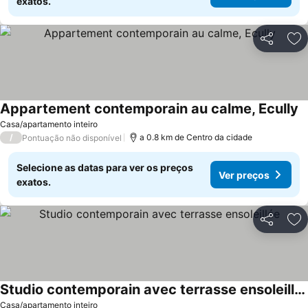
exatos.
Partilhar
Ad
Appartement contemporain au calme, Ecully
Casa/apartamento inteiro
/
a 0.8 km de Centro da cidade
Pontuação não disponível
Selecione as datas para ver os preços
Ver preços
exatos.
Partilhar
Ad
Studio contemporain avec terrasse ensoleillée
Casa/apartamento inteiro