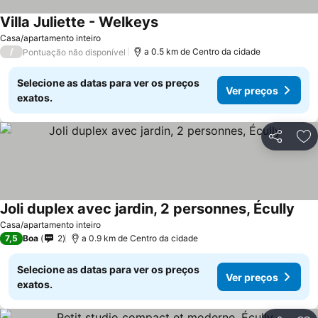
Villa Juliette - Welkeys
Casa/apartamento inteiro
/
a 0.5 km de Centro da cidade
Pontuação não disponível
Selecione as datas para ver os preços
Ver preços
exatos.
Partilhar
Ad
Joli duplex avec jardin, 2 personnes, Écully
Casa/apartamento inteiro
7,5
Boa
2
a 0.9 km de Centro da cidade
Selecione as datas para ver os preços
Ver preços
exatos.