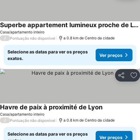
Superbe appartement lumineux proche de Lyon
Casa/apartamento inteiro
/
a 0.8 km de Centro da cidade
Pontuação não disponível
Selecione as datas para ver os preços
Ver preços
exatos.
Partilhar
Ad
Havre de paix à proximité de Lyon
Casa/apartamento inteiro
/
a 0.8 km de Centro da cidade
Pontuação não disponível
Selecione as datas para ver os preços
Ver preços