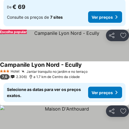
€ 69
De
Consulte os preços de
7 sites
Ver preços
Escolha popular
Partilhar
Ad
Campanile Lyon Nord - Ecully
Hotel
Jantar tranquilo no jardim e no terraço
3 Estrelas
7,0
2.306
a 1.7 km de Centro da cidade
Selecione as datas para ver os preços
Ver preços
exatos.
Partilhar
Ad