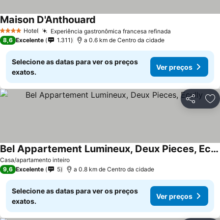
Maison D'Anthouard
Hotel
Experiência gastronômica francesa refinada
4 Estrelas
8,6
Excelente
1.311
a 0.6 km de Centro da cidade
Selecione as datas para ver os preços
Ver preços
exatos.
Partilhar
Ad
Bel Appartement Lumineux, Deux Pieces, Ecully
Casa/apartamento inteiro
9,6
Excelente
5
a 0.8 km de Centro da cidade
Selecione as datas para ver os preços
Ver preços
exatos.