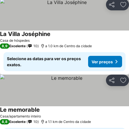
Partilhar
Ad
La Villa Joséphine
Casa de hóspedes
8,9
Excelente
10
a 1.0 km de Centro da cidade
Selecione as datas para ver os preços
Ver preços
exatos.
Partilhar
Ad
Le memorable
Casa/apartamento inteiro
8,8
Excelente
10
a 1.1 km de Centro da cidade