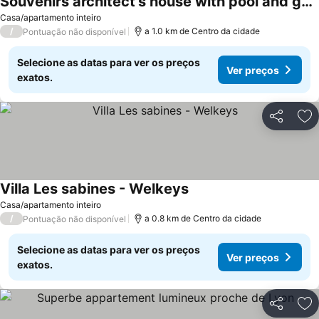
Souvenirs architect's house with pool and garden
Casa/apartamento inteiro
/
a 1.0 km de Centro da cidade
Pontuação não disponível
Selecione as datas para ver os preços
Ver preços
exatos.
Partilhar
Ad
Villa Les sabines - Welkeys
Casa/apartamento inteiro
/
a 0.8 km de Centro da cidade
Pontuação não disponível
Selecione as datas para ver os preços
Ver preços
exatos.
Partilhar
Ad