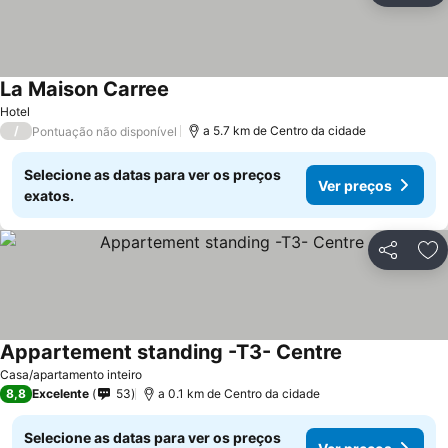
La Maison Carree
Hotel
/
a 5.7 km de Centro da cidade
Pontuação não disponível
Selecione as datas para ver os preços
Ver preços
exatos.
Partilhar
Ad
Appartement standing -T3- Centre
Casa/apartamento inteiro
8,8
Excelente
53
a 0.1 km de Centro da cidade
Selecione as datas para ver os preços