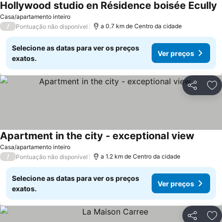
Hollywood studio en Résidence boisée Ecully
Casa/apartamento inteiro
/
a 0.7 km de Centro da cidade
Pontuação não disponível
Selecione as datas para ver os preços
Ver preços
exatos.
Partilhar
Ad
Apartment in the city - exceptional view
Casa/apartamento inteiro
/
a 1.2 km de Centro da cidade
Pontuação não disponível
Selecione as datas para ver os preços
Ver preços
exatos.
Partilhar
Ad