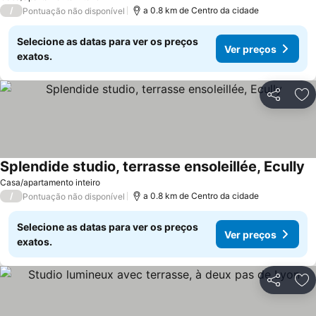
/
a 0.8 km de Centro da cidade
Pontuação não disponível
Selecione as datas para ver os preços
Ver preços
exatos.
Partilhar
Ad
Splendide studio, terrasse ensoleillée, Ecully
Casa/apartamento inteiro
/
a 0.8 km de Centro da cidade
Pontuação não disponível
Selecione as datas para ver os preços
Ver preços
exatos.
Partilhar
Ad