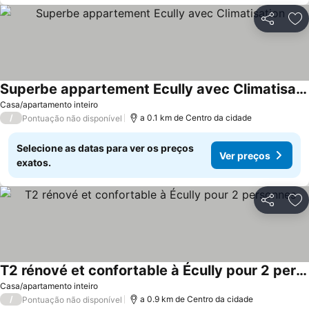
Partilhar
Ad
Superbe appartement Ecully avec Climatisation
Casa/apartamento inteiro
/
a 0.1 km de Centro da cidade
Pontuação não disponível
Selecione as datas para ver os preços
Ver preços
exatos.
Partilhar
Ad
T2 rénové et confortable à Écully pour 2 personnes
Casa/apartamento inteiro
/
a 0.9 km de Centro da cidade
Pontuação não disponível