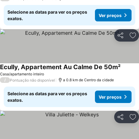
Selecione as datas para ver os preços
Ver preços
exatos.
Partilhar
Ad
Ecully, Appartement Au Calme De 50m²
Casa/apartamento inteiro
/
a 0.8 km de Centro da cidade
Pontuação não disponível
Selecione as datas para ver os preços
Ver preços
exatos.
Partilhar
Ad