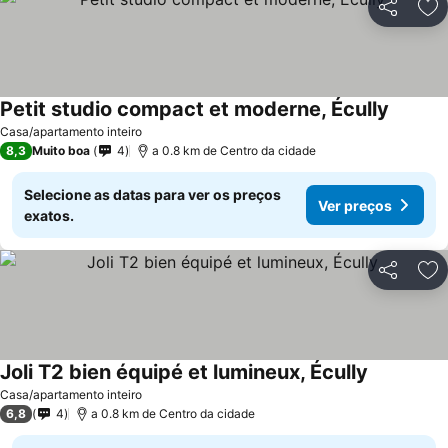
Partilhar
Ad
Petit studio compact et moderne, Écully
Casa/apartamento inteiro
8,3
Muito boa
4
a 0.8 km de Centro da cidade
Selecione as datas para ver os preços
Ver preços
exatos.
Partilhar
Ad
Joli T2 bien équipé et lumineux, Écully
Casa/apartamento inteiro
6,8
4
a 0.8 km de Centro da cidade