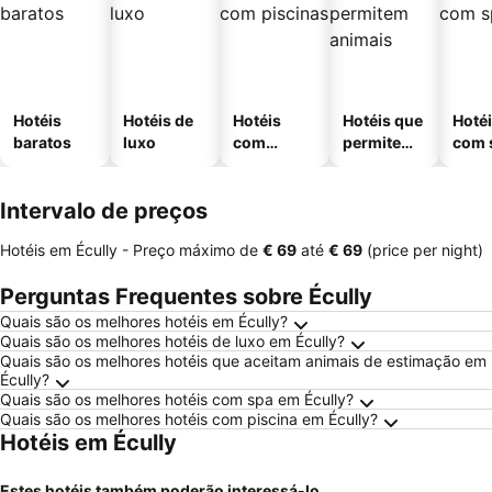
Hotéis
Hotéis de
Hotéis
Hotéis que
Hoté
baratos
luxo
com
permitem
com 
piscinas
animais
Intervalo de preços
Hotéis em Écully -
Preço máximo
de
‎€ 69
até
‎€ 69
(price per night)
Perguntas Frequentes sobre Écully
Quais são os melhores hotéis em Écully?
Quais são os melhores hotéis de luxo em Écully?
Quais são os melhores hotéis que aceitam animais de estimação em
Écully?
Quais são os melhores hotéis com spa em Écully?
Quais são os melhores hotéis com piscina em Écully?
Hotéis em Écully
Estes hotéis também poderão interessá-lo...