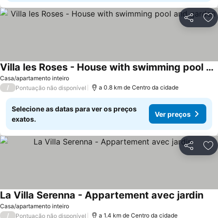
Partilhar
Ad
Villa les Roses - House with swimming pool and garden
Casa/apartamento inteiro
/
a 0.8 km de Centro da cidade
Pontuação não disponível
Selecione as datas para ver os preços
Ver preços
exatos.
Partilhar
Ad
La Villa Serenna - Appartement avec jardin
Casa/apartamento inteiro
/
a 1.4 km de Centro da cidade
Pontuação não disponível