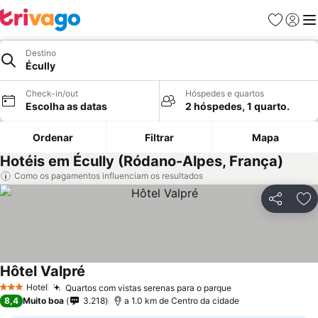
Favoritos
Iniciar
Me
Destino
Écully
Check-in/out
Hóspedes e quartos
Escolha as datas
2 hóspedes, 1 quarto.
Ordenar
Filtrar
Mapa
Hotéis em Écully (Ródano-Alpes, França)
Como os pagamentos influenciam os resultados
Partilhar
Ad
Hôtel Valpré
Hotel
Quartos com vistas serenas para o parque
3 Estrelas
8,4
Muito boa
3.218
a 1.0 km de Centro da cidade