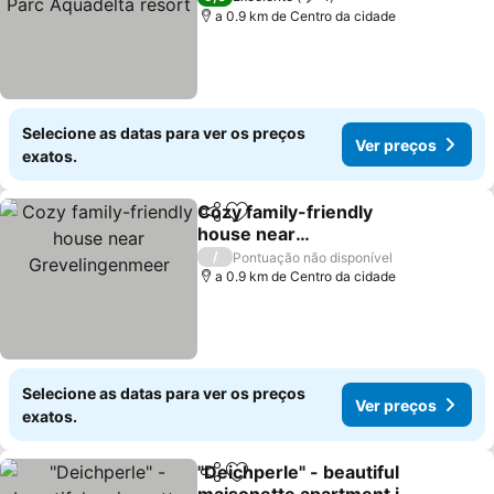
a 0.9 km de Centro da cidade
Selecione as datas para ver os preços
Ver preços
exatos.
Cozy family-friendly
Partilhar
Adicionar aos favoritos
house near
Grevelingenmeer
/
Pontuação não disponível
a 0.9 km de Centro da cidade
Selecione as datas para ver os preços
Ver preços
exatos.
"Deichperle" - beautiful
Partilhar
Adicionar aos favoritos