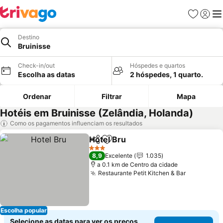
Favoritos
Iniciar
Me
Destino
Bruinisse
Check-in/out
Hóspedes e quartos
Escolha as datas
2 hóspedes, 1 quarto.
Ordenar
Filtrar
Mapa
Hotéis em Bruinisse (Zelândia, Holanda)
Como os pagamentos influenciam os resultados
Hotel Bru
Partilhar
Adicionar aos favoritos
3 Estrelas
8,9
Excelente
1.035
a 0.1 km de Centro da cidade
Restaurante Petit Kitchen & Bar
Escolha popular
Selecione as datas para ver os preços