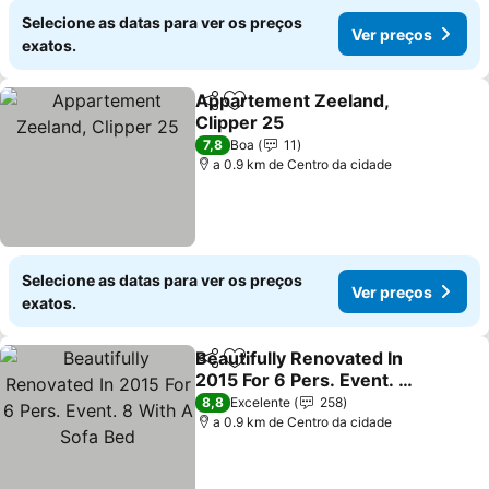
Selecione as datas para ver os preços
Ver preços
exatos.
Appartement Zeeland,
Partilhar
Adicionar aos favoritos
Clipper 25
7,8
Boa
11
a 0.9 km de Centro da cidade
Selecione as datas para ver os preços
Ver preços
exatos.
Beautifully Renovated In
Partilhar
Adicionar aos favoritos
2015 For 6 Pers. Event. 8
With A Sofa Bed
8,8
Excelente
258
a 0.9 km de Centro da cidade