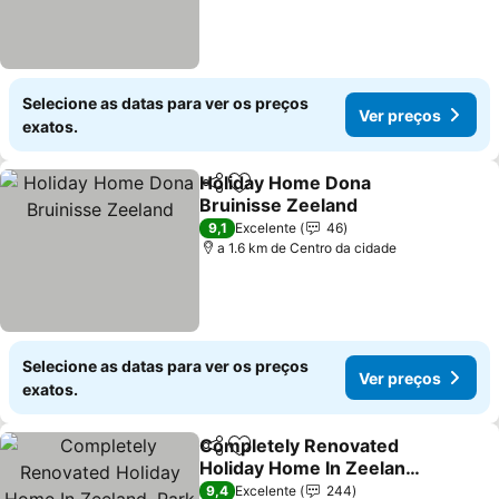
Selecione as datas para ver os preços
Ver preços
exatos.
Holiday Home Dona
Partilhar
Adicionar aos favoritos
Bruinisse Zeeland
9,1
Excelente
46
a 1.6 km de Centro da cidade
Selecione as datas para ver os preços
Ver preços
exatos.
Completely Renovated
Partilhar
Adicionar aos favoritos
Holiday Home In Zeeland,
Park De Kreek With Wi-fi
9,4
Excelente
244