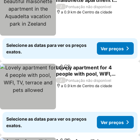
maisonette apartment in
the Aquadelta vacation
/
Pontuação não disponível
park in Zeeland
a 0.9 km de Centro da cidade
Selecione as datas para ver os preços
Ver preços
exatos.
Lovely apartment for 4
Partilhar
Adicionar aos favoritos
people with pool, WIFI,
TV, terrace and pets
/
Pontuação não disponível
allowed
a 0.9 km de Centro da cidade
Selecione as datas para ver os preços
Ver preços
exatos.