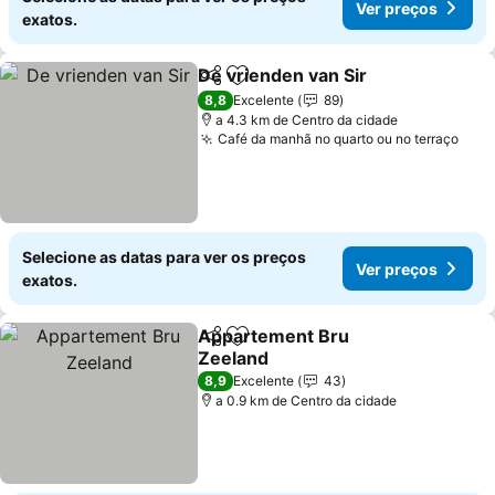
Ver preços
exatos.
De vrienden van Sir
Partilhar
Adicionar aos favoritos
8,8
Excelente
89
a 4.3 km de Centro da cidade
Café da manhã no quarto ou no terraço
Selecione as datas para ver os preços
Ver preços
exatos.
Appartement Bru
Partilhar
Adicionar aos favoritos
Zeeland
8,9
Excelente
43
a 0.9 km de Centro da cidade