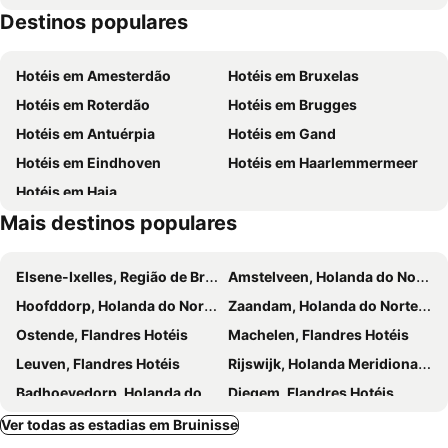
Destinos populares
Hoek van Holland
's-Gravenzande beach
Beach Monster
Binnenhof
Hotéis em Amesterdão
Hotéis em Bruxelas
Boijmans van Beuningen
The Doelen
Hotéis em Roterdão
Hotéis em Brugges
Vermeer Centrum Delft
Kijkduin
Hotéis em Antuérpia
Hotéis em Gand
Charlois
Van Nelle Fabriek
Hotéis em Eindhoven
Hotéis em Haarlemmermeer
Concordia
Badstrand Ouddorp Westerduinpad
Hotéis em Haia
Scharendijke Brouwersdam
Brouwersdam
Mais destinos populares
Rockanje Strandslag
Delta Marina Kortgene
Badstrand Rockanje
Renesse strand
Elsene-Ixelles, Região de Bruxelas-Capital Hotéis
Amstelveen, Holanda do Norte Hotéis
Deltapark Neeltje Jans
Rotterdam Marathon
Hoofddorp, Holanda do Norte Hotéis
Zaandam, Holanda do Norte Hotéis
Berendrecht-Zandvliet-Lillo
Veerse Meer
Ostende, Flandres Hotéis
Machelen, Flandres Hotéis
Zoutelande strand
De Kuip
Leuven, Flandres Hotéis
Rijswijk, Holanda Meridional Hotéis
Fotomuseum Den Haag
Badhoevedorp, Holanda do Norte Hotéis
Diegem, Flandres Hotéis
Delft, Holanda Meridional Hotéis
Leiden, Holanda Meridional Hotéis
Ver todas as estadias em Bruinisse