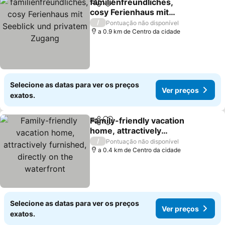
familienfreundliches,
Partilhar
Adicionar aos favoritos
cosy Ferienhaus mit
Seeblick und privatem
/
Pontuação não disponível
Zugang
a 0.9 km de Centro da cidade
Selecione as datas para ver os preços
Ver preços
exatos.
Family-friendly vacation
Partilhar
Adicionar aos favoritos
home, attractively
furnished, directly on the
/
Pontuação não disponível
waterfront
a 0.4 km de Centro da cidade
Selecione as datas para ver os preços
Ver preços
exatos.