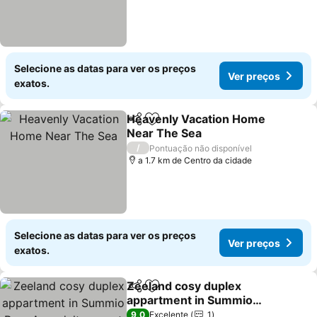
Selecione as datas para ver os preços
Ver preços
exatos.
Heavenly Vacation Home
Partilhar
Adicionar aos favoritos
Near The Sea
/
Pontuação não disponível
a 1.7 km de Centro da cidade
Selecione as datas para ver os preços
Ver preços
exatos.
Zeeland cosy duplex
Partilhar
Adicionar aos favoritos
appartment in Summio
Parc Aquadelta resort
9,0
Excelente
1