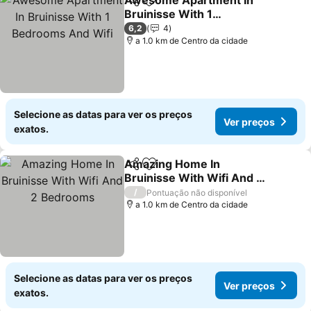
Awesome Apartment In
Partilhar
Adicionar aos favoritos
Bruinisse With 1
Bedrooms And Wifi
6,2
4
a 1.0 km de Centro da cidade
Selecione as datas para ver os preços
Ver preços
exatos.
Amazing Home In
Partilhar
Adicionar aos favoritos
Bruinisse With Wifi And 2
Bedrooms
/
Pontuação não disponível
a 1.0 km de Centro da cidade
Selecione as datas para ver os preços
Ver preços
exatos.