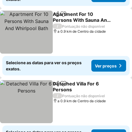
Apartment For 10
Partilhar
Adicionar aos favoritos
Persons With Sauna And
Whirlpool Bath
/
Pontuação não disponível
a 0.9 km de Centro da cidade
Selecione as datas para ver os preços
Ver preços
exatos.
Detached Villa For 6
Partilhar
Adicionar aos favoritos
Persons
/
Pontuação não disponível
a 0.9 km de Centro da cidade