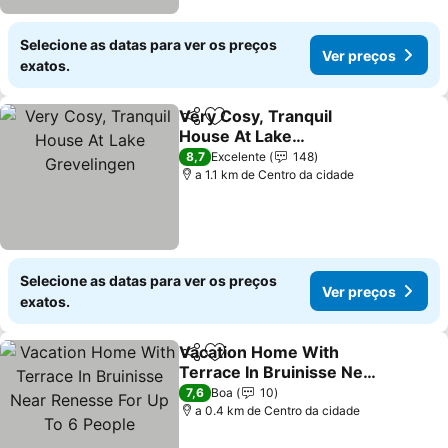
Selecione as datas para ver os preços
Ver preços
exatos.
Very Cosy, Tranquil
Partilhar
Adicionar aos favoritos
House At Lake
Grevelingen
8,7
Excelente
148
a 1.1 km de Centro da cidade
Selecione as datas para ver os preços
Ver preços
exatos.
Vacation Home With
Partilhar
Adicionar aos favoritos
Terrace In Bruinisse Near
Renesse For Up To 6
7,6
Boa
10
People
a 0.4 km de Centro da cidade