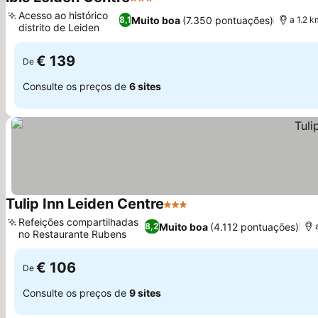
3 Estrelas
Acesso ao histórico
Muito boa
(7.350 pontuações)
8,1
a 1.2 k
distrito de Leiden
€ 139
De
Consulte os preços de
6 sites
Tulip Inn Leiden Centre
3 Estrelas
Refeições compartilhadas
Muito boa
(4.112 pontuações)
8,2
no Restaurante Rubens
€ 106
De
Consulte os preços de
9 sites