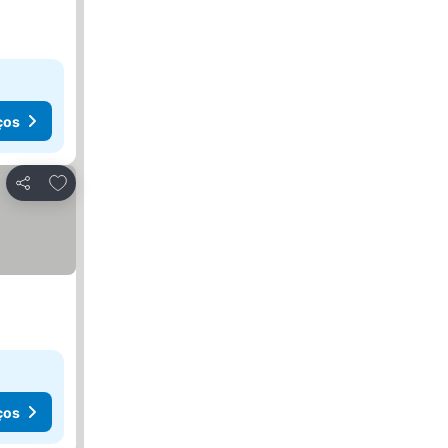
ços
Adicionar aos favoritos
Partilhar
ços