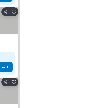
Adicionar aos favoritos
Partilhar
ços
Adicionar aos favoritos
Partilhar