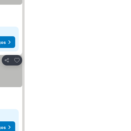
ços
Adicionar aos favoritos
Partilhar
ços