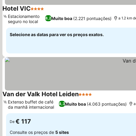
Hotel VIC
4 Estrelas
Estacionamento
Muito boa
(2.221 pontuações)
8,2
a 1.2 km d
seguro no local
Selecione as datas para ver os preços exatos.
Van der Valk Hotel Leiden
4 Estrelas
Extenso buffet de café
Muito boa
(4.063 pontuações)
8,3
a
da manhã internacional
€ 117
De
Consulte os preços de
5 sites