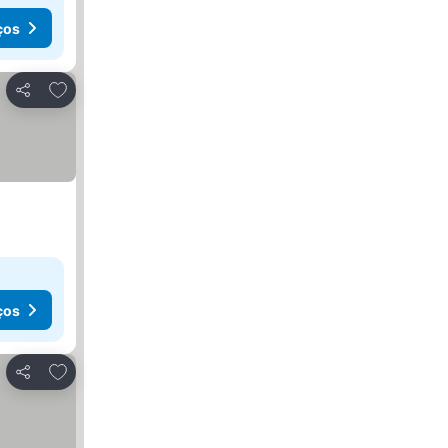
ços
Adicionar aos favoritos
Partilhar
ços
Adicionar aos favoritos
Partilhar