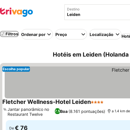
Destino
Filtros
Ordenar por
Preço
Localização
Hot
Hotéis em Leiden (Holanda 
Escolha popular
Fletcher Wellness-Hotel Leiden
4 Estrelas
Jantar panorâmico no
Boa
(8.161 pontuações)
7,5
a 1.4 km d
Restaurant Twelve
€ 76
De