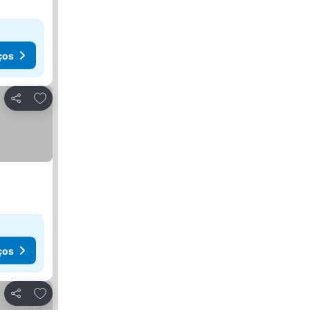
ços
Adicionar aos favoritos
Partilhar
ços
Adicionar aos favoritos
Partilhar