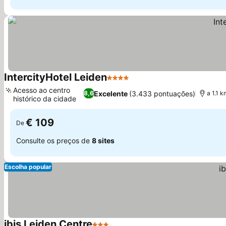
IntercityHotel Leiden
4 Estrelas
Acesso ao centro
Excelente
(3.433 pontuações)
8,6
a 1.1 
histórico da cidade
€ 109
De
Consulte os preços de
8 sites
Escolha popular
ibis Leiden Centre