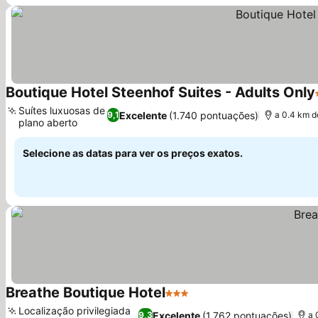
Boutique Hotel Steenhof Suites - Adults Only
Suítes luxuosas de
Excelente
(1.740 pontuações)
9,1
a 0.4 km d
plano aberto
Selecione as datas para ver os preços exatos.
Breathe Boutique Hotel
3 Estrelas
Localização privilegiada
Excelente
(1.762 pontuações)
9,3
a 