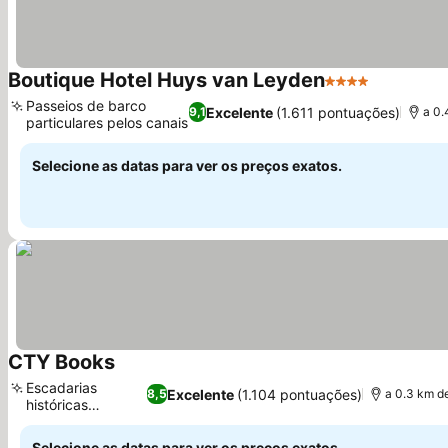
Boutique Hotel Huys van Leyden
4 Estrelas
Passeios de barco
Excelente
(1.611 pontuações)
9,1
a 0.
particulares pelos canais
Selecione as datas para ver os preços exatos.
CTY Books
Escadarias
Excelente
(1.104 pontuações)
8,5
a 0.3 km d
históricas
íngremes
Selecione as datas para ver os preços exatos.