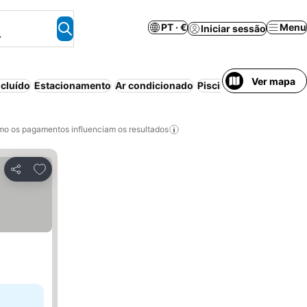
PT · €
Menu
Iniciar sessão
.
Ver mapa
cluído
Estacionamento
Ar condicionado
Piscina
Cancelamento 
o os pagamentos influenciam os resultados
Adicionar aos favoritos
Partilhar