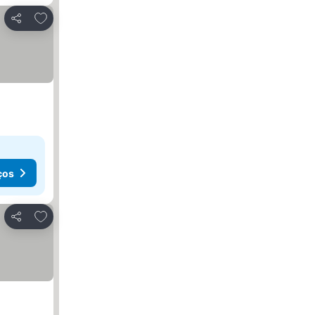
Adicionar aos favoritos
Partilhar
ços
Adicionar aos favoritos
Partilhar