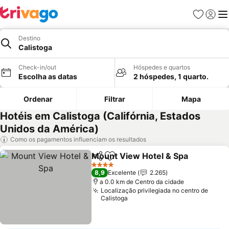
Favoritos
Iniciar
Me
Destino
Calistoga
Check-in/out
Hóspedes e quartos
Escolha as datas
2 hóspedes, 1 quarto.
Ordenar
Filtrar
Mapa
Hotéis em Calistoga (Califórnia, Estados
Unidos da América)
Como os pagamentos influenciam os resultados
Mount View Hotel & Spa
Partilhar
Adicionar aos favoritos
4 Estrelas
8,9
Excelente
2.265
a 0.0 km de Centro da cidade
Localização privilegiada no centro de
Calistoga