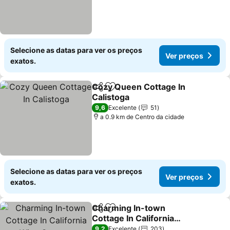
Selecione as datas para ver os preços
Ver preços
exatos.
Cozy Queen Cottage In
Partilhar
Adicionar aos favoritos
Calistoga
9,6
Excelente
51
a 0.9 km de Centro da cidade
Selecione as datas para ver os preços
Ver preços
exatos.
Charming In-town
Partilhar
Adicionar aos favoritos
Cottage In California
Wine Country
9,2
Excelente
203