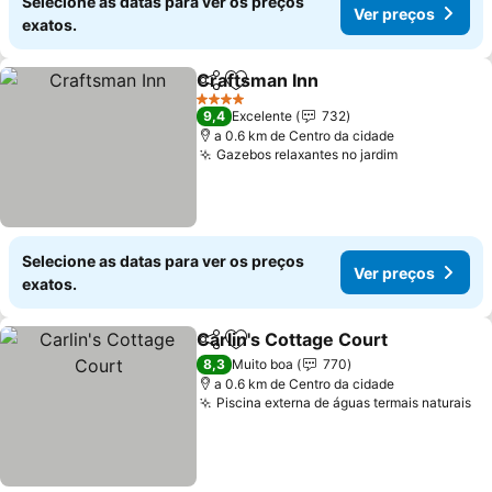
Selecione as datas para ver os preços
Ver preços
exatos.
Craftsman Inn
Partilhar
Adicionar aos favoritos
4 Estrelas
9,4
Excelente
732
a 0.6 km de Centro da cidade
Gazebos relaxantes no jardim
Selecione as datas para ver os preços
Ver preços
exatos.
Carlin's Cottage Court
Partilhar
Adicionar aos favoritos
8,3
Muito boa
770
a 0.6 km de Centro da cidade
Piscina externa de águas termais naturais