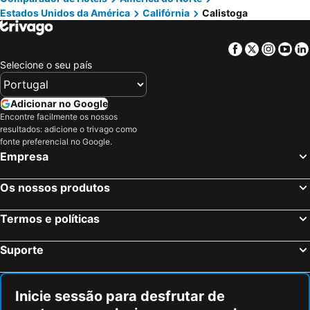
Estados Unidos da América
Califórnia
Calistoga
Fresno, Califórnia Hotéis
Los Banos, Califórnia Hotéis
Madera, Califórnia Hotéis
Turlock, Califórnia Hotéis
Facebook
Twitter
Insta
Yo
Salinas, Califórnia Hotéis
Nova Iorque, Nova York Hotéis
Selecione o seu país
Miami Beach, Flórida Hotéis
Orlando, Flórida Hotéis
Miami, Flórida Hotéis
Las Vegas, Nevada Hotéis
Adicionar no Google
Encontre facilmente os nossos
Los Angeles, Califórnia Hotéis
Chicago, Ilinóis Hotéis
resultados: adicione o trivago como
Lake Buena Vista, Flórida Hotéis
Boston, Massachusetts Hotéis
fonte preferencial no Google.
Empresa
Os nossos produtos
Termos e políticas
Suporte
Inicie sessão para desfrutar de