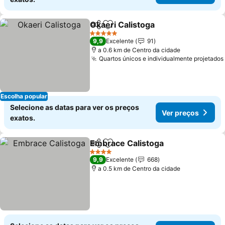
Okaeri Calistoga
Partilhar
Adicionar aos favoritos
5 Estrelas
9,9
Excelente
91
a 0.6 km de Centro da cidade
Quartos únicos e individualmente projetados
Escolha popular
Selecione as datas para ver os preços
Ver preços
exatos.
Embrace Calistoga
Partilhar
Adicionar aos favoritos
4 Estrelas
9,9
Excelente
668
a 0.5 km de Centro da cidade