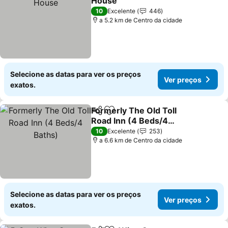
House
10
Excelente
446
a 5.2 km de Centro da cidade
Selecione as datas para ver os preços
Ver preços
exatos.
Formerly The Old Toll
Partilhar
Adicionar aos favoritos
Road Inn (4 Beds/4
Baths)
10
Excelente
253
a 6.6 km de Centro da cidade
Selecione as datas para ver os preços
Ver preços
exatos.