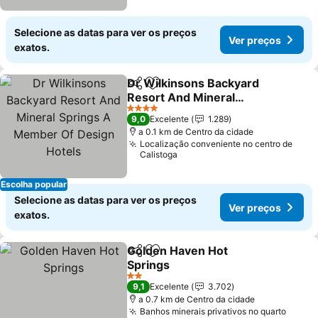
Selecione as datas para ver os preços
Ver preços
exatos.
Dr Wilkinsons Backyard
Partilhar
Adicionar aos favoritos
Resort And Mineral
Springs A Member Of
4 Estrelas
9,0
Excelente
1.289
Design Hotels
a 0.1 km de Centro da cidade
Localização conveniente no centro de
Calistoga
Escolha popular
Selecione as datas para ver os preços
Ver preços
exatos.
Golden Haven Hot
Partilhar
Adicionar aos favoritos
Springs
2 Estrelas
9,1
Excelente
3.702
a 0.7 km de Centro da cidade
Banhos minerais privativos no quarto