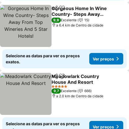
Gorgeous Home In Wine
Partilhar
Adicionar aos favoritos
Country- Steps Away
From Top Wineries And 5
9,9
Excelente
15
Star Hotels!
a 6.4 km de Centro da cidade
Selecione as datas para ver os preços
Ver preços
exatos.
Meadowlark Country
Partilhar
Adicionar aos favoritos
House And Resort
5 Estrelas
9,7
Excelente
666
a 2.0 km de Centro da cidade
Selecione as datas para ver os preços
Ver preços