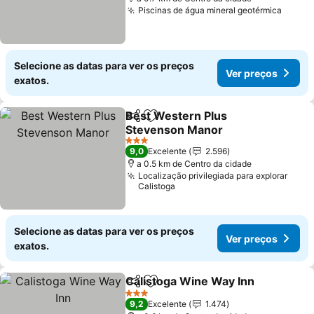
Piscinas de água mineral geotérmica
Selecione as datas para ver os preços
Ver preços
exatos.
Best Western Plus
Partilhar
Adicionar aos favoritos
Stevenson Manor
3 Estrelas
9,0
Excelente
2.596
a 0.5 km de Centro da cidade
Localização privilegiada para explorar
Calistoga
Selecione as datas para ver os preços
Ver preços
exatos.
Calistoga Wine Way Inn
Partilhar
Adicionar aos favoritos
3 Estrelas
9,2
Excelente
1.474