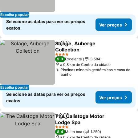
Escolha popular
Selecione as datas para ver os preços
Ver preços
exatos.
Solage, Auberge
Partilhar
Adicionar aos favoritos
Collection
4 Estrelas
9,3
Excelente
3.584
a 0.8 km de Centro da cidade
Piscinas minerais geotérmicas e casa de
banho
Escolha popular
Selecione as datas para ver os preços
Ver preços
exatos.
The Calistoga Motor
Partilhar
Adicionar aos favoritos
Lodge Spa
4 Estrelas
8,4
Muito boa
1.250
a 0.7 km de Centro da cidade