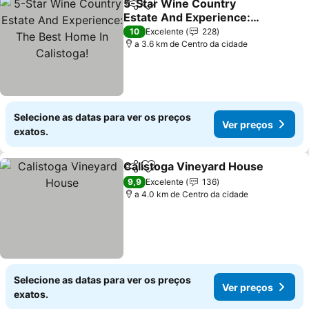
5-Star Wine Country
Partilhar
Adicionar aos favoritos
Estate And Experience:
The Best Home In
10
Excelente
228
Calistoga!
a 3.6 km de Centro da cidade
Selecione as datas para ver os preços
Ver preços
exatos.
Calistoga Vineyard House
Partilhar
Adicionar aos favoritos
9,9
Excelente
136
a 4.0 km de Centro da cidade
Selecione as datas para ver os preços
Ver preços
exatos.