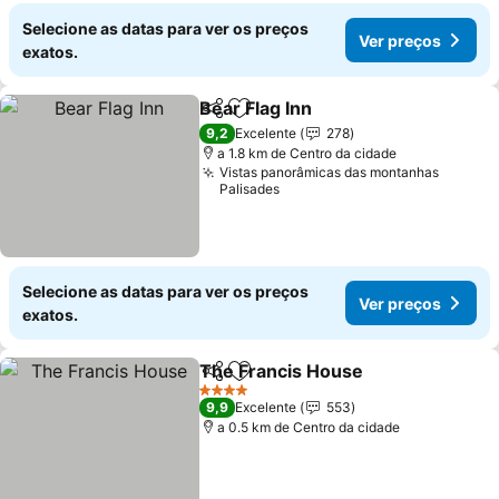
Selecione as datas para ver os preços
Ver preços
exatos.
Bear Flag Inn
Partilhar
Adicionar aos favoritos
9,2
Excelente
278
a 1.8 km de Centro da cidade
Vistas panorâmicas das montanhas
Palisades
Selecione as datas para ver os preços
Ver preços
exatos.
The Francis House
Partilhar
Adicionar aos favoritos
4 Estrelas
9,9
Excelente
553
a 0.5 km de Centro da cidade