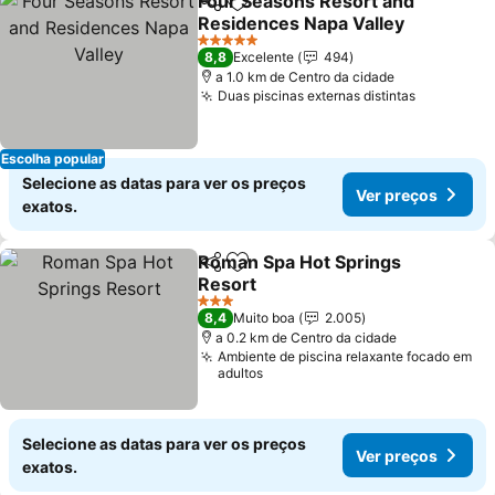
Four Seasons Resort and
Partilhar
Adicionar aos favoritos
Residences Napa Valley
5 Estrelas
8,8
Excelente
494
a 1.0 km de Centro da cidade
Duas piscinas externas distintas
Escolha popular
Selecione as datas para ver os preços
Ver preços
exatos.
Roman Spa Hot Springs
Partilhar
Adicionar aos favoritos
Resort
3 Estrelas
8,4
Muito boa
2.005
a 0.2 km de Centro da cidade
Ambiente de piscina relaxante focado em
adultos
Selecione as datas para ver os preços
Ver preços
exatos.