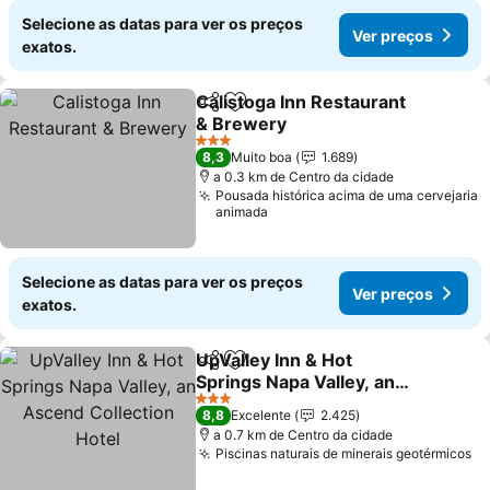
Selecione as datas para ver os preços
Ver preços
exatos.
Calistoga Inn Restaurant
Partilhar
Adicionar aos favoritos
& Brewery
3 Estrelas
8,3
Muito boa
1.689
a 0.3 km de Centro da cidade
Pousada histórica acima de uma cervejaria
animada
Selecione as datas para ver os preços
Ver preços
exatos.
UpValley Inn & Hot
Partilhar
Adicionar aos favoritos
Springs Napa Valley, an
Ascend Collection Hotel
3 Estrelas
8,8
Excelente
2.425
a 0.7 km de Centro da cidade
Piscinas naturais de minerais geotérmicos