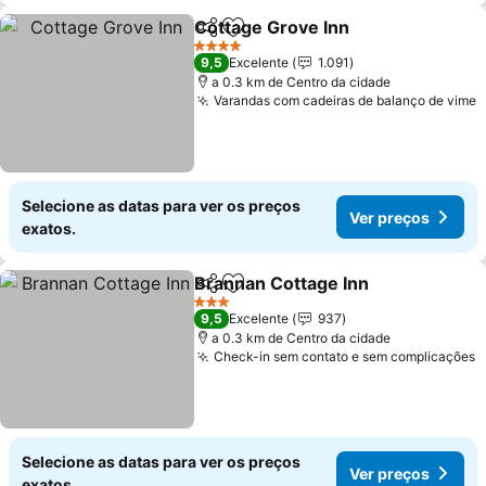
Cottage Grove Inn
Partilhar
Adicionar aos favoritos
4 Estrelas
9,5
Excelente
1.091
a 0.3 km de Centro da cidade
Varandas com cadeiras de balanço de vime
Selecione as datas para ver os preços
Ver preços
exatos.
Brannan Cottage Inn
Partilhar
Adicionar aos favoritos
3 Estrelas
9,5
Excelente
937
a 0.3 km de Centro da cidade
Check-in sem contato e sem complicações
Selecione as datas para ver os preços
Ver preços
exatos.