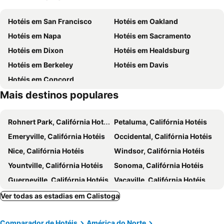
Hotéis em San Francisco
Hotéis em Oakland
Hotéis em Napa
Hotéis em Sacramento
Hotéis em Dixon
Hotéis em Healdsburg
Hotéis em Berkeley
Hotéis em Davis
Hotéis em Concord
Mais destinos populares
Rohnert Park, Califórnia Hotéis
Petaluma, Califórnia Hotéis
Emeryville, Califórnia Hotéis
Occidental, Califórnia Hotéis
Nice, Califórnia Hotéis
Windsor, Califórnia Hotéis
Yountville, Califórnia Hotéis
Sonoma, Califórnia Hotéis
Guerneville, Califórnia Hotéis
Vacaville, Califórnia Hotéis
Fairfield, Califórnia Hotéis
Lucerne, Califórnia Hotéis
Ver todas as estadias em Calistoga
San Rafael, Califórnia Hotéis
Richmond, Califórnia Hotéis
Comparador de Hotéis
América do Norte
Stinson Beach, Califórnia Hotéis
Walnut Creek, Califórnia Hotéis