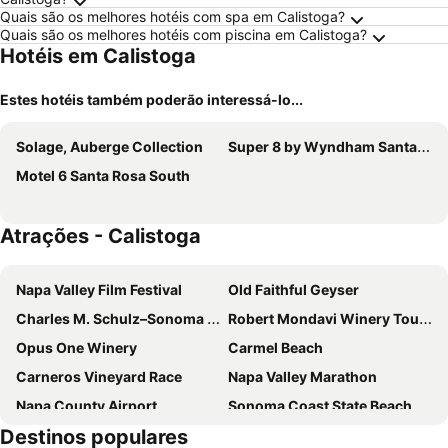
Quais são os melhores hotéis com spa em Calistoga?
Quais são os melhores hotéis com piscina em Calistoga?
Hotéis em Calistoga
Estes hotéis também poderão interessá-lo...
Solage, Auberge Collection
Super 8 by Wyndham Santa Rosa North
Motel 6 Santa Rosa South
Atrações - Calistoga
Napa Valley Film Festival
Old Faithful Geyser
Charles M. Schulz–Sonoma County Airport
Robert Mondavi Winery Tours
Opus One Winery
Carmel Beach
Carneros Vineyard Race
Napa Valley Marathon
Napa County Airport
Sonoma Coast State Beach
Destinos populares
Novato Airport