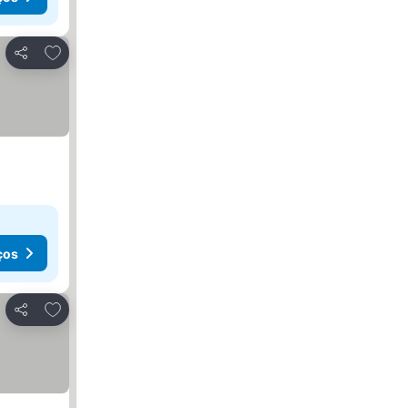
Adicionar aos favoritos
Partilhar
ços
Adicionar aos favoritos
Partilhar