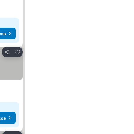
ços
Adicionar aos favoritos
Partilhar
ços