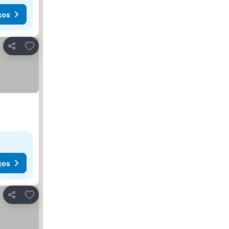
ços
Adicionar aos favoritos
Partilhar
ços
Adicionar aos favoritos
Partilhar