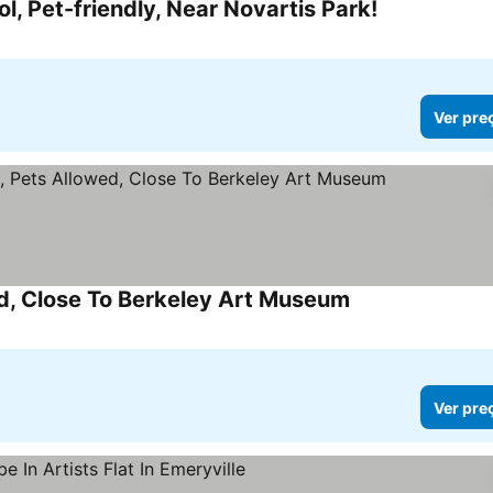
l, Pet-friendly, Near Novartis Park!
Ver pre
ed, Close To Berkeley Art Museum
Ver pre