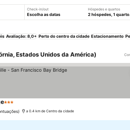
Check-in/out
Hóspedes e quartos
Escolha as datas
2 hóspedes, 1 quarto
éis
Avaliação: 8,0+
Perto do centro da cidade
Estacionamento
Pe
fórnia, Estados Unidos da América)
Com
ge
3 Estrelas
ontuações)
a 0.4 km de Centro da cidade