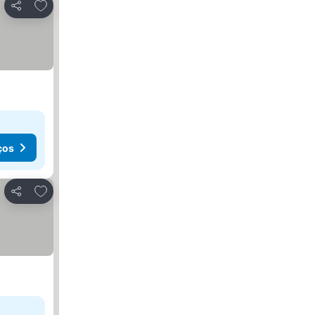
Adicionar aos favoritos
Partilhar
ços
Adicionar aos favoritos
Partilhar