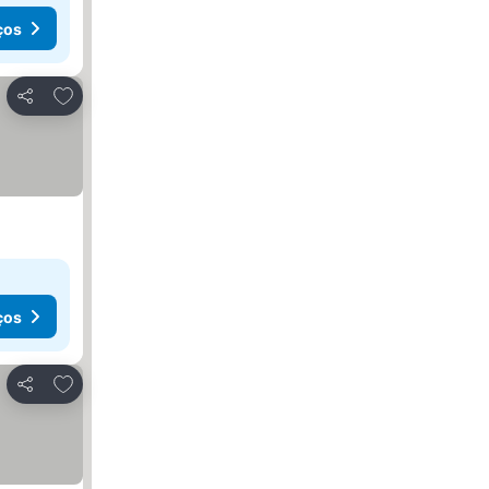
ços
Adicionar aos favoritos
Partilhar
ços
Adicionar aos favoritos
Partilhar