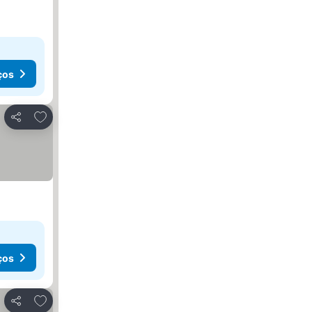
ços
Adicionar aos favoritos
Partilhar
ços
Adicionar aos favoritos
Partilhar