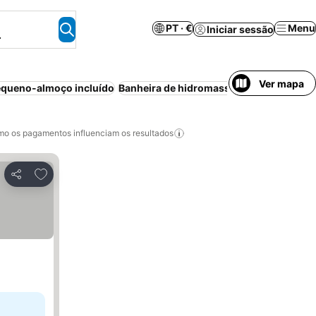
PT · €
Menu
Iniciar sessão
.
Ver mapa
queno-almoço incluído
Banheira de hidromassagem
Contempo
o os pagamentos influenciam os resultados
Adicionar aos favoritos
Partilhar