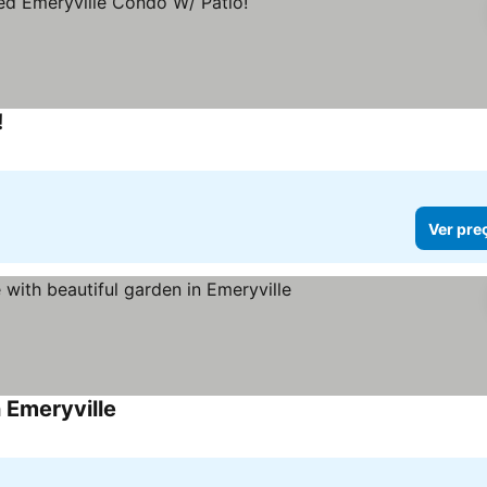
!
Ver pre
 Emeryville