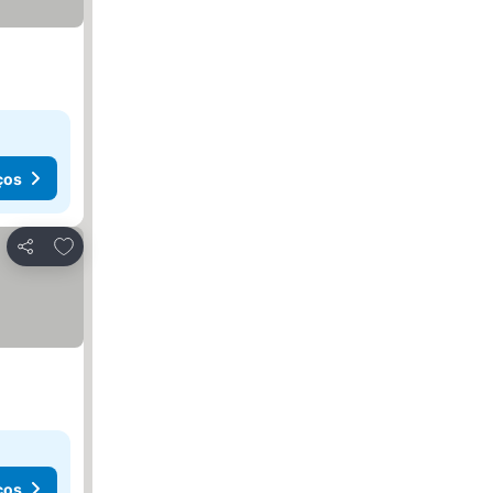
ços
Adicionar aos favoritos
Partilhar
ços