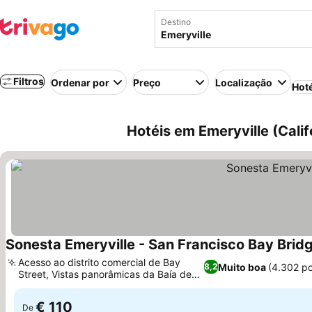
Destino
Filtros
Ordenar por
Preço
Localização
Hot
Hotéis em Emeryville (Cali
Sonesta Emeryville - San Francisco Bay Brid
Acesso ao distrito comercial de Bay
Muito boa
(4.302 p
8,2
Street, Vistas panorâmicas da Baía de
São Francisco
€ 110
De