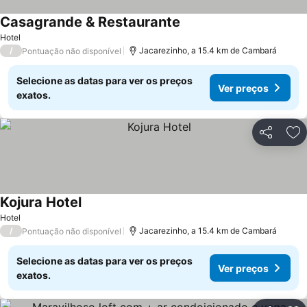
Casagrande & Restaurante
Hotel
/
Jacarezinho, a 15.4 km de Cambará
Pontuação não disponível
Selecione as datas para ver os preços
Ver preços
exatos.
Partilhar
Ad
Kojura Hotel
Hotel
/
Jacarezinho, a 15.4 km de Cambará
Pontuação não disponível
Selecione as datas para ver os preços
Ver preços
exatos.