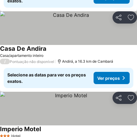
exatos.
Partilhar
Ad
Casa De Andira
Casa/apartamento inteiro
/
Andirá, a 16.3 km de Cambará
Pontuação não disponível
Selecione as datas para ver os preços
Ver preços
exatos.
Partilhar
Ad
Imperio Motel
Hotel