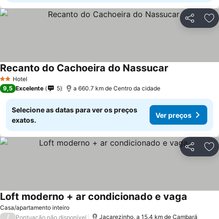
Partilhar
Ad
Recanto do Cachoeira do Nassucar
Hotel
2 Estrelas
9,5
Excelente
5
a 660.7 km de Centro da cidade
Selecione as datas para ver os preços
Ver preços
exatos.
Partilhar
Ad
Loft moderno + ar condicionado e vaga
Casa/apartamento inteiro
/
Jacarezinho, a 15.4 km de Cambará
Pontuação não disponível