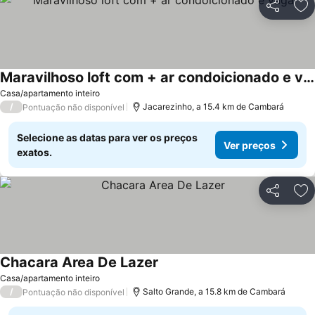
Partilhar
Ad
Maravilhoso loft com + ar condoicionado e vaga
Casa/apartamento inteiro
/
Jacarezinho, a 15.4 km de Cambará
Pontuação não disponível
Selecione as datas para ver os preços
Ver preços
exatos.
Partilhar
Ad
Chacara Area De Lazer
Casa/apartamento inteiro
/
Salto Grande, a 15.8 km de Cambará
Pontuação não disponível