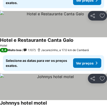
Ver preços
exatos.
Partilhar
Ad
Hotel e Restaurante Canta Galo
Hotel
8,4
Muito boa
1.107
Jacarezinho, a 17.0 km de Cambará
Selecione as datas para ver os preços
Ver preços
exatos.
Partilhar
Ad
Johnnys hotel motel