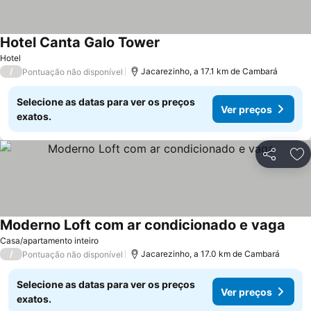
Hotel Canta Galo Tower
Hotel
/
Jacarezinho, a 17.1 km de Cambará
Pontuação não disponível
Selecione as datas para ver os preços
Ver preços
exatos.
Partilhar
Ad
Moderno Loft com ar condicionado e vaga
Casa/apartamento inteiro
/
Jacarezinho, a 17.0 km de Cambará
Pontuação não disponível
Selecione as datas para ver os preços
Ver preços
exatos.