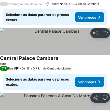
3 Estrelas
/
Jacarezinho, a 18.3 km de Cambará
Pontuação não disponível
Selecione as datas para ver os preços
Ver preços
exatos.
Partilhar
Ad
Central Palace Cambara
Hotel
7,7
Boa
40
a 0.7 km de Centro da cidade
Selecione as datas para ver os preços
Ver preços
exatos.
Partilhar
Ad