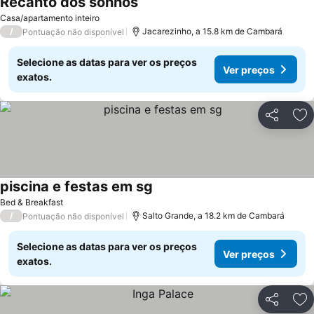
Recanto dos sonhos
Casa/apartamento inteiro
/
Jacarezinho, a 15.8 km de Cambará
Pontuação não disponível
Selecione as datas para ver os preços
Ver preços
exatos.
Partilhar
Ad
piscina e festas em sg
Bed & Breakfast
/
Salto Grande, a 18.2 km de Cambará
Pontuação não disponível
Selecione as datas para ver os preços
Ver preços
exatos.
Partilhar
Ad