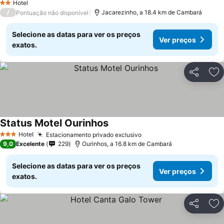
Hotel
2 Estrelas
/
Jacarezinho, a 18.4 km de Cambará
Pontuação não disponível
Selecione as datas para ver os preços
Ver preços
exatos.
Partilhar
Ad
Status Motel Ourinhos
Hotel
Estacionamento privado exclusivo
3 Estrelas
9,0
Excelente
229
Ourinhos, a 16.8 km de Cambará
Selecione as datas para ver os preços
Ver preços
exatos.
Partilhar
Ad