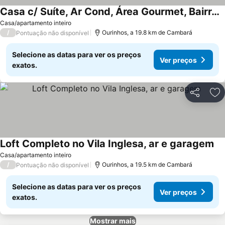
Casa c/ Suíte, Ar Cond, Área Gourmet, Bairro Nobre
Casa/apartamento inteiro
/
Ourinhos, a 19.8 km de Cambará
Pontuação não disponível
Selecione as datas para ver os preços
Ver preços
exatos.
Partilhar
Ad
Loft Completo no Vila Inglesa, ar e garagem
Casa/apartamento inteiro
/
Ourinhos, a 19.5 km de Cambará
Pontuação não disponível
Selecione as datas para ver os preços
Ver preços
exatos.
Mostrar mais