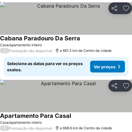
Partilhar
Ad
Cabana Paradouro Da Serra
Casa/apartamento inteiro
/
a 661.3 km de Centro da cidade
Pontuação não disponível
Selecione as datas para ver os preços
Ver preços
exatos.
Partilhar
Ad
Apartamento Para Casal
Casa/apartamento inteiro
/
a 668.6 km de Centro da cidade
Pontuação não disponível