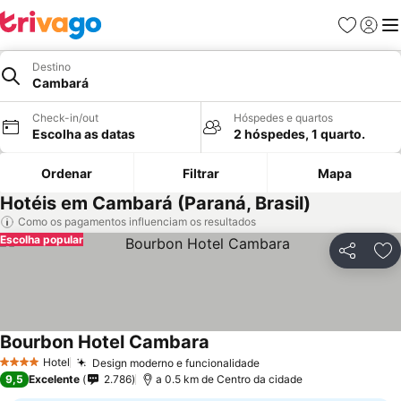
Favoritos
Iniciar
Me
Destino
Cambará
Check-in/out
Hóspedes e quartos
Escolha as datas
2 hóspedes, 1 quarto.
Ordenar
Filtrar
Mapa
Hotéis em Cambará (Paraná, Brasil)
Como os pagamentos influenciam os resultados
Escolha popular
Partilhar
Ad
Bourbon Hotel Cambara
Hotel
Design moderno e funcionalidade
4 Estrelas
9,5
Excelente
2.786
a 0.5 km de Centro da cidade