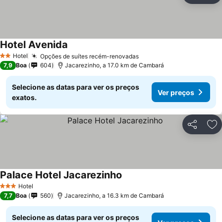
Hotel Avenida
Hotel
Opções de suítes recém-renovadas
2 Estrelas
7,9
Boa
604
Jacarezinho, a 17.0 km de Cambará
Selecione as datas para ver os preços
Ver preços
exatos.
Partilhar
Ad
Palace Hotel Jacarezinho
Hotel
3 Estrelas
7,7
Boa
560
Jacarezinho, a 16.3 km de Cambará
Selecione as datas para ver os preços