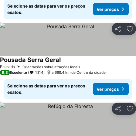
Selecione as datas para ver os preços
Ver preços
exatos.
Partilhar
Ad
Pousada Serra Geral
Pousada
Orientações sobre atrações locais
9,3
Excelente
1.114
a 668.4 km de Centro da cidade
Selecione as datas para ver os preços
Ver preços
exatos.
Partilhar
Ad