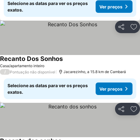
Selecione as datas para ver os preços
Ver preços
exatos.
Partilhar
Ad
Recanto Dos Sonhos
Casa/apartamento inteiro
/
Jacarezinho, a 15.8 km de Cambará
Pontuação não disponível
Selecione as datas para ver os preços
Ver preços
exatos.
Partilhar
Ad