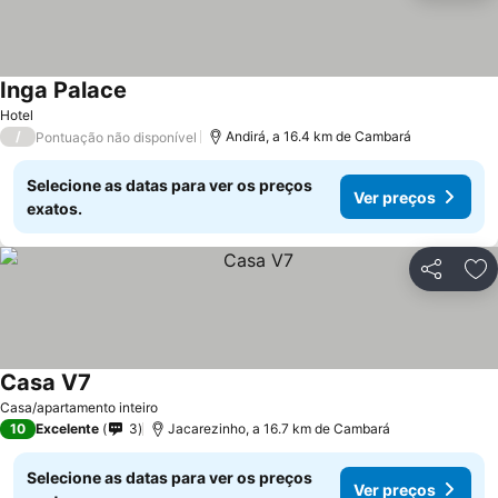
Inga Palace
Hotel
/
Andirá, a 16.4 km de Cambará
Pontuação não disponível
Selecione as datas para ver os preços
Ver preços
exatos.
Partilhar
Ad
Casa V7
Casa/apartamento inteiro
10
Excelente
3
Jacarezinho, a 16.7 km de Cambará
Selecione as datas para ver os preços
Ver preços