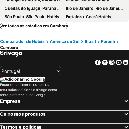
Quedas do Iguaçu, Paraná Hotéis
Rio de Janeiro, Rio de Janeiro Hotéis
São Paulo, São Paulo Hotéis
Fortaleza, Ceará Hotéis
Natal, Rio Grande do Norte Hotéis
Foz do Iguaçu, Paraná Hotéis
Ver todas as estadias em Cambará
Porto de Galinhas, Pernambuco Hotéis
Salvador, Bahia Hotéis
Comparador de Hotéis
América do Sul
Brasil
Paraná
Maceió, Alagoas Hotéis
Porto Seguro, Bahia Hotéis
Cambará
Facebook
Twitter
Insta
Yo
Adicionar no Google
Encontre facilmente os nossos
resultados: adicione o trivago como
fonte preferencial no Google.
Empresa
Os nossos produtos
Termos e políticas