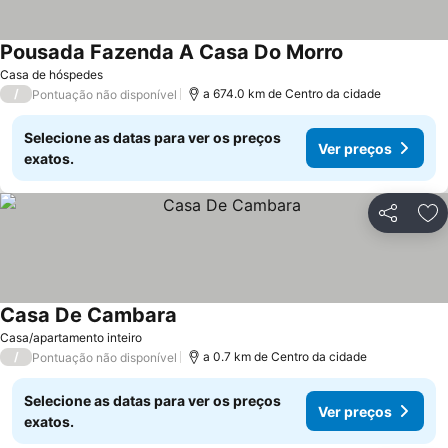
Pousada Fazenda A Casa Do Morro
Casa de hóspedes
/
a 674.0 km de Centro da cidade
Pontuação não disponível
Selecione as datas para ver os preços
Ver preços
exatos.
Partilhar
Ad
Casa De Cambara
Casa/apartamento inteiro
/
a 0.7 km de Centro da cidade
Pontuação não disponível
Selecione as datas para ver os preços
Ver preços
exatos.