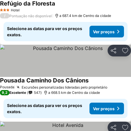
Refúgio da Floresta
Hotel
3 Estrelas
/
a 687.4 km de Centro da cidade
Pontuação não disponível
Selecione as datas para ver os preços
Ver preços
exatos.
Partilhar
Ad
Pousada Caminho Dos Cânions
Pousada
Excursões personalizadas lideradas pelo proprietário
9,2
Excelente
547
a 668.5 km de Centro da cidade
Selecione as datas para ver os preços
Ver preços
exatos.
Partilhar
Ad